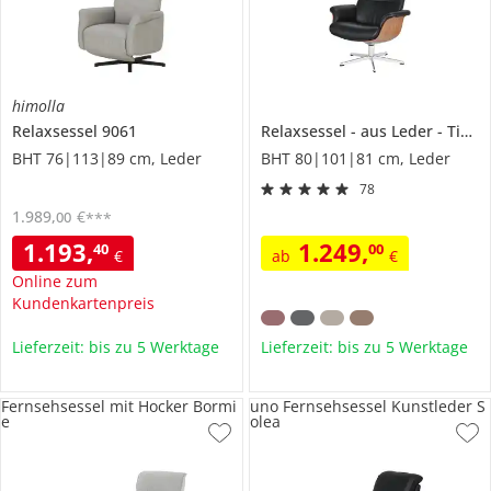
himolla
Relaxsessel
9061
Relaxsessel
aus Leder
Timeout
BHT 76|113|89 cm, Leder
BHT 80|101|81 cm, Leder
78
1.989
,
€
00
***
1.193
,
1.249
,
40
00
€
ab
€
Online zum
Kundenkartenpreis
Lieferzeit: bis zu 5 Werktage
Lieferzeit: bis zu 5 Werktage
Fernsehsessel mit Hocker Bormi
uno Fernsehsessel Kunstleder S
e
olea