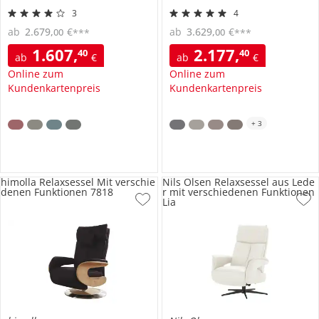
3
4
ab
2.679
,
€
ab
3.629
,
€
00
00
***
***
1.607
,
2.177
,
40
40
ab
€
ab
€
Online zum
Online zum
Kundenkartenpreis
Kundenkartenpreis
+
3
himolla Relaxsessel Mit verschie
Nils Olsen Relaxsessel aus Lede
denen Funktionen 7818
r mit verschiedenen Funktionen
Lia