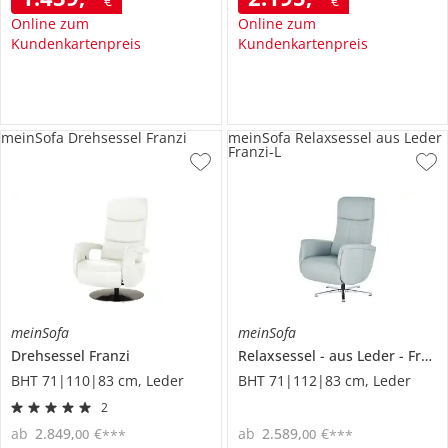
€
€
Online zum
Online zum
Kundenkartenpreis
Kundenkartenpreis
meinSofa Drehsessel Franzi
meinSofa Relaxsessel aus Leder
Franzi-L
meinSofa
meinSofa
Drehsessel
Franzi
Relaxsessel
aus Leder
Franzi-L
BHT 71|110|83 cm, Leder
BHT 71|112|83 cm, Leder
2
ab
2.849
,
€
ab
2.589
,
€
00
00
***
***