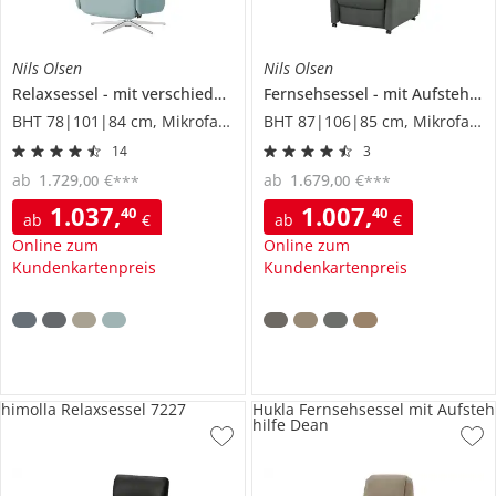
Nils Olsen
Nils Olsen
Relaxsessel
mit verschiedenen Funktionen
Fernsehsessel
Lia
mit Aufstehhilfe
BHT 78|101|84 cm, Mikrofaser
BHT 87|106|85 cm, Mikrofaser
14
3
ab
1.729
,
€
ab
1.679
,
€
00
00
***
***
1.037
,
1.007
,
40
40
ab
€
ab
€
Online zum
Online zum
Kundenkartenpreis
Kundenkartenpreis
himolla Relaxsessel 7227
Hukla Fernsehsessel mit Aufsteh
hilfe Dean