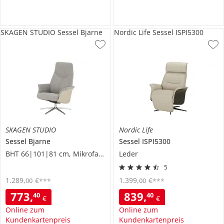
SKAGEN STUDIO Sessel Bjarne
Nordic Life Sessel ISPI5300
SKAGEN STUDIO
Nordic Life
Sessel
Bjarne
Sessel
ISPI5300
BHT 66|101|81 cm, Mikrofaser
Leder
5
1.289
,
€
1.399
,
€
00
00
***
***
773
,
839
,
40
40
€
€
Online zum
Online zum
Kundenkartenpreis
Kundenkartenpreis