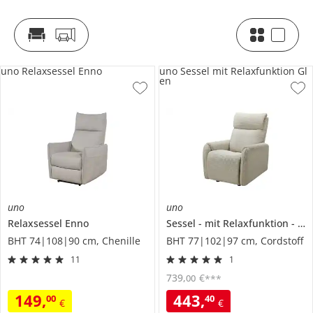
uno Relaxsessel Enno
uno Sessel mit Relaxfunktion Gl
en
uno
uno
Relaxsessel
Enno
Sessel
mit Relaxfunktion
Gl
BHT 74|108|90 cm, Chenille
BHT 77|102|97 cm, Cordstoff
11
1
739
,
€
00
***
149
,
443
,
00
40
€
€