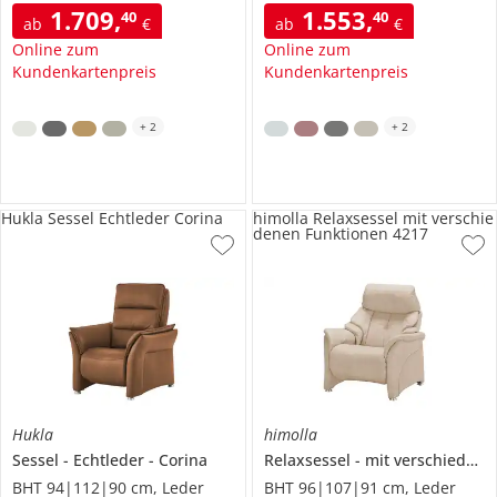
1.709
,
1.553
,
40
40
ab
€
ab
€
Online zum
Online zum
Kundenkartenpreis
Kundenkartenpreis
+
2
+
2
Hukla Sessel Echtleder Corina
himolla Relaxsessel mit verschie
denen Funktionen 4217
Hukla
himolla
Sessel
Echtleder
Corina
Relaxsessel
mit verschiedenen Funktionen
BHT 94|112|90 cm, Leder
BHT 96|107|91 cm, Leder