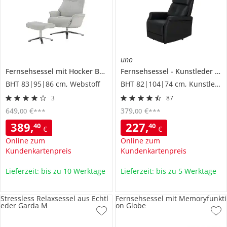
uno
Fernsehsessel mit Hocker
Bormie
Fernsehsessel
Kunstleder
So
BHT 83|95|86 cm, Webstoff
BHT 82|104|74 cm, Kunstleder
3
87
649
,
€
379
,
€
00
00
***
***
389
,
227
,
40
40
€
€
Online zum
Online zum
Kundenkartenpreis
Kundenkartenpreis
Lieferzeit: bis zu 10 Werktage
Lieferzeit: bis zu 5 Werktage
Stressless Relaxsessel aus Echtl
Fernsehsessel mit Memoryfunkti
eder Garda M
on Globe