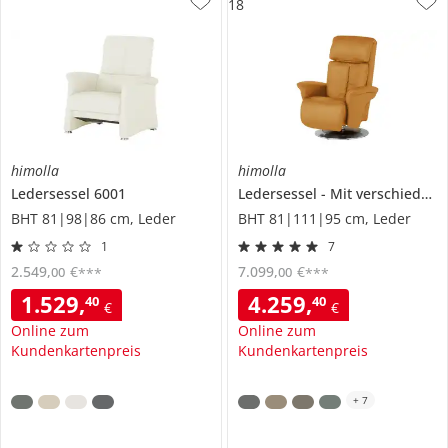
18
himolla
himolla
Ledersessel
6001
Ledersessel
Mit verschiedenen Massageprogrammen
BHT 81|98|86 cm, Leder
BHT 81|111|95 cm, Leder
1
7
2.549
,
€
7.099
,
€
00
00
***
***
1.529
,
4.259
,
40
40
€
€
Online zum
Online zum
Kundenkartenpreis
Kundenkartenpreis
+
7