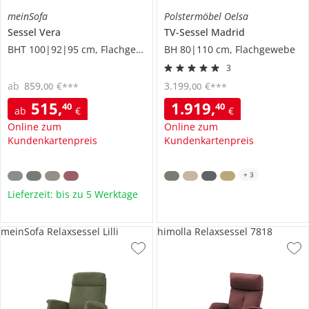
meinSofa
Polstermöbel Oelsa
Sessel
Vera
TV-Sessel
Madrid
BHT 100|92|95 cm, Flachgewebe
BH 80|110 cm, Flachgewebe
3
ab
859
,
€
3.199
,
€
00
00
***
***
515
,
1.919
,
40
40
ab
€
€
Online zum
Online zum
Kundenkartenpreis
Kundenkartenpreis
+
3
Lieferzeit: bis zu 5 Werktage
meinSofa Relaxsessel Lilli
himolla Relaxsessel 7818