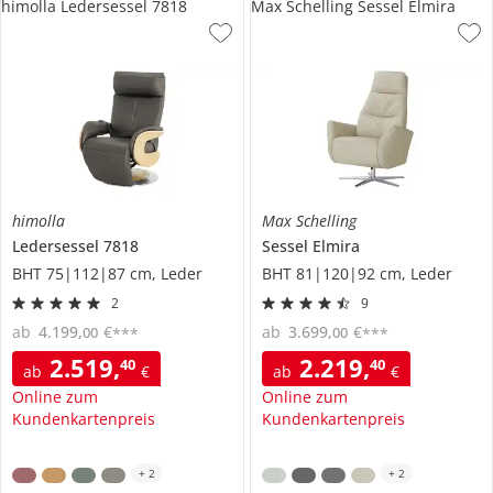
himolla Ledersessel 7818
Max Schelling Sessel Elmira
himolla
Max Schelling
Ledersessel
7818
Sessel
Elmira
BHT 75|112|87 cm, Leder
BHT 81|120|92 cm, Leder
2
9
ab
4.199
,
€
ab
3.699
,
€
00
00
***
***
2.519
,
2.219
,
40
40
ab
€
ab
€
Online zum
Online zum
Kundenkartenpreis
Kundenkartenpreis
+
2
+
2