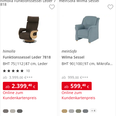
himolla Funktionssessel Leder 7
meinSofa Wilma Sessel
818
himolla
meinSofa
Funktionssessel Leder
7818
Wilma
Sessel
BHT 75|112|87 cm, Leder
BHT 90|100|97 cm, Mikrofaser
10
ab
3.999
,
€
ab
999
,
€
00
00
***
***
2.399
,
599
,
40
40
ab
€
ab
€
Online zum
Online zum
Kundenkartenpreis
Kundenkartenpreis
+
4