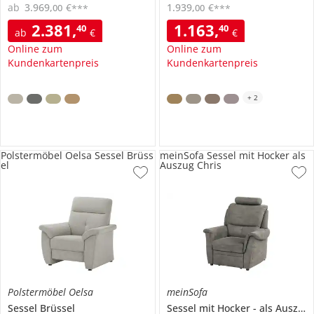
ab
3.969
,
€
1.939
,
€
00
00
***
***
2.381
,
1.163
,
40
40
ab
€
€
Online zum
Online zum
Kundenkartenpreis
Kundenkartenpreis
+
2
Polstermöbel Oelsa Sessel Brüss
meinSofa Sessel mit Hocker als
el
Auszug Chris
Polstermöbel Oelsa
meinSofa
Sessel
Brüssel
Sessel mit Hocker
als Auszug