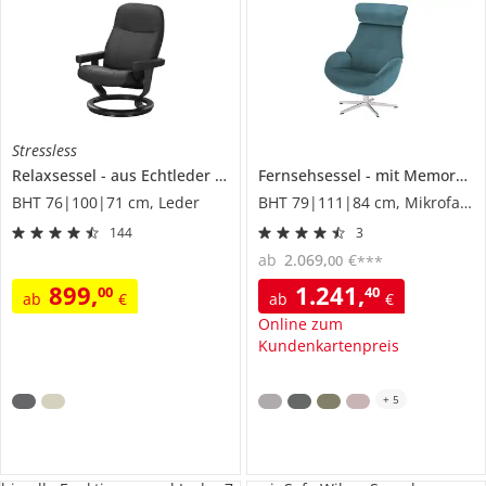
Stressless
Relaxsessel
aus Echtleder
Garda M
Fernsehsessel
mit Memoryfunktion
BHT 76|100|71 cm, Leder
BHT 79|111|84 cm, Mikrofaser
144
3
ab
2.069
,
€
00
***
899
,
1.241
,
00
40
ab
€
ab
€
Online zum
Kundenkartenpreis
+
5