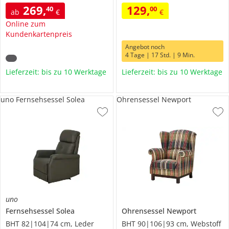
269
,
129
,
40
00
ab
€
€
Online zum
Kundenkartenpreis
Angebot noch
4 Tage | 17 Std. | 9 Min.
Lieferzeit: bis zu 10 Werktage
Lieferzeit: bis zu 10 Werktage
uno Fernsehsessel Solea
Ohrensessel Newport
uno
Fernsehsessel
Solea
Ohrensessel
Newport
BHT 82|104|74 cm, Leder
BHT 90|106|93 cm, Webstoff