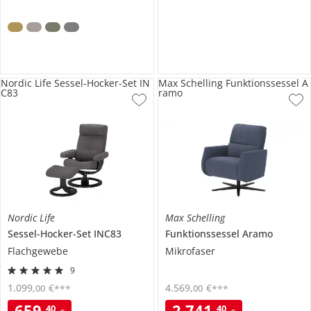
Nordic Life Sessel-Hocker-Set IN
Max Schelling Funktionssessel A
C83
ramo
Nordic Life
Max Schelling
Sessel-Hocker-Set
INC83
Funktionssessel
Aramo
Flachgewebe
Mikrofaser
9
1.099
,
€
4.569
,
€
00
00
***
***
659
,
2.741
,
40
40