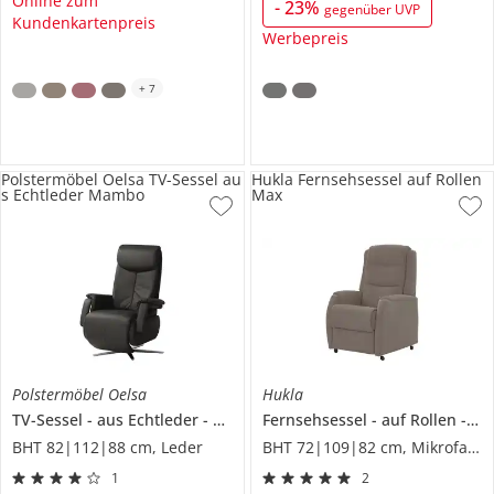
Online zum
-
23
%
gegenüber UVP
Kundenkartenpreis
Werbepreis
+
7
Polstermöbel Oelsa TV-Sessel au
Hukla Fernsehsessel auf Rollen
s Echtleder Mambo
Max
Polstermöbel Oelsa
Hukla
TV-Sessel
aus Echtleder
Mambo
Fernsehsessel
auf Rollen
Ma
BHT 82|112|88 cm, Leder
BHT 72|109|82 cm, Mikrofaser
1
2