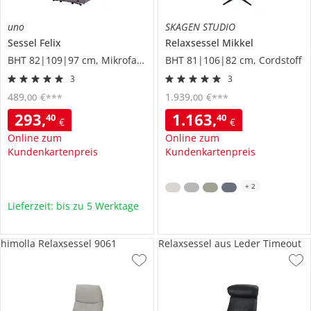
uno
SKAGEN STUDIO
Sessel
Felix
Relaxsessel
Mikkel
BHT 82|109|97 cm, Mikrofaser
BHT 81|106|82 cm, Cordstoff
3
3
489
,
€
1.939
,
€
00
00
***
***
293
,
1.163
,
40
40
€
€
Online zum
Online zum
Kundenkartenpreis
Kundenkartenpreis
+
2
Lieferzeit: bis zu 5 Werktage
himolla Relaxsessel 9061
Relaxsessel aus Leder Timeout