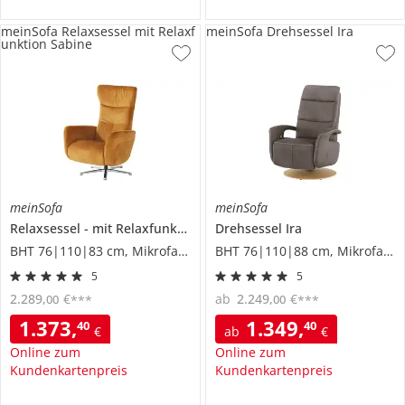
meinSofa Relaxsessel mit Relaxf
meinSofa Drehsessel Ira
unktion Sabine
meinSofa
meinSofa
Relaxsessel
mit Relaxfunktion
Sabine
Drehsessel
Ira
BHT 76|110|83 cm, Mikrofaser
BHT 76|110|88 cm, Mikrofaser
5
5
2.289
,
€
ab
2.249
,
€
00
00
***
***
1.373
,
1.349
,
40
40
€
ab
€
Online zum
Online zum
Kundenkartenpreis
Kundenkartenpreis