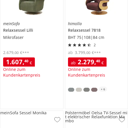
meinSofa
himolla
Relaxsessel
Lilli
Relaxsessel
7818
Mikrofaser
BHT 75|108|84 cm
2
2.679
,
€
ab
3.799
,
€
00
00
***
***
1.607
,
2.279
,
40
40
€
ab
€
Online zum
Online zum
Kundenkartenpreis
Kundenkartenpreis
+
6
meinSofa Sessel Monika
Polstermöbel Oelsa TV-Sessel mi
t elektrischer Relaxfunktion Ma
mbo