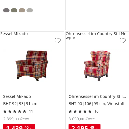
Sessel Mikado
Ohrensessel im Country-Stil Ne
wport
Sessel
Mikado
Ohrensessel im Country-Stil
Ne
BHT 92|93|91 cm
BHT 90|106|93 cm, Webstoff
11
10
2.399
,
€
3.659
,
€
00
00
***
***
1.439
,
2.195
,
40
40