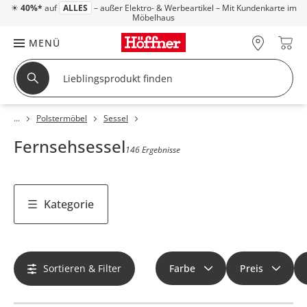
☀
40%*
auf
ALLES
– außer Elektro- & Werbeartikel – Mit Kundenkarte im
Möbelhaus
MENÜ
Polstermöbel
Sessel
Fernsehsessel
146 Ergebnisse
Kategorie
Sortieren & Filter
Farbe
Preis