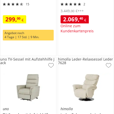
15
2
3.449
,
€
00
***
299
,
2.069
,
00
40
€
€
Online zum
Kundenkartenpreis
Angebot noch
4 Tage | 17 Std. | 9 Min.
uno TV-Sessel mit Aufstehhilfe J
himolla Leder-Relaxsessel Leder
ack
7628
uno
himolla