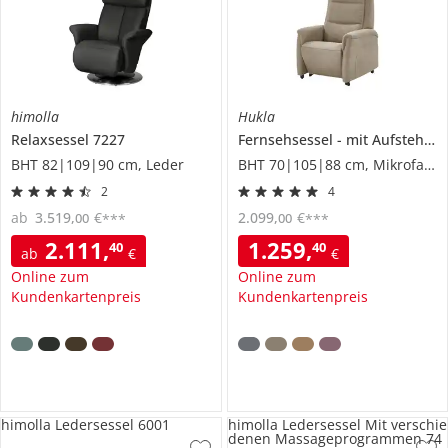
himolla
Hukla
Relaxsessel
7227
Fernsehsessel
mit Aufstehhilfe
BHT 82|109|90 cm, Leder
BHT 70|105|88 cm, Mikrofaser
2
4
ab
3.519
,
€
2.099
,
€
00
00
***
***
2.111
,
1.259
,
40
40
ab
€
€
Online zum
Online zum
Kundenkartenpreis
Kundenkartenpreis
himolla Ledersessel 6001
himolla Ledersessel Mit verschie
denen Massageprogrammen 74