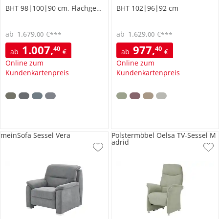
BHT 98|100|90 cm, Flachgewebe
BHT 102|96|92 cm
ab
1.679
,
€
ab
1.629
,
€
00
00
***
***
1.007
,
977
,
40
40
ab
€
ab
€
Online zum
Online zum
Kundenkartenpreis
Kundenkartenpreis
meinSofa Sessel Vera
Polstermöbel Oelsa TV-Sessel M
adrid