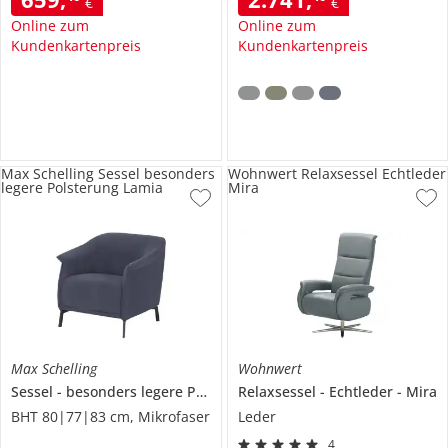
€
€
Online zum
Online zum
Kundenkartenpreis
Kundenkartenpreis
Max Schelling Sessel besonders
Wohnwert Relaxsessel Echtleder
legere Polsterung Lamia
Mira
Max Schelling
Wohnwert
Sessel
besonders legere Polsterung
Relaxsessel
Lamia
Echtleder
Mira
BHT 80|77|83 cm, Mikrofaser
Leder
4