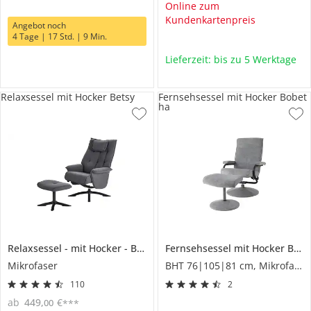
Online zum
Kundenkartenpreis
Angebot noch
4 Tage | 17 Std. | 9 Min.
Lieferzeit: bis zu 5 Werktage
Relaxsessel mit Hocker Betsy
Fernsehsessel mit Hocker Bobet
ha
Relaxsessel
mit Hocker
Betsy
Fernsehsessel mit Hocker
Bobetha
Mikrofaser
BHT 76|105|81 cm, Mikrofaser
110
2
ab
449
,
€
00
***