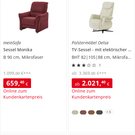
meinSofa
Polstermöbel Oelsa
Sessel
Monika
TV-Sessel
mit elektrischer Relaxfunktion
B 90 cm, Mikrofaser
BHT 82|105|88 cm, Mikrofaser
1
1.099
,
€
ab
3.369
,
€
00
00
***
***
659
,
2.021
,
40
40
€
ab
€
Online zum
Online zum
Kundenkartenpreis
Kundenkartenpreis
+
5