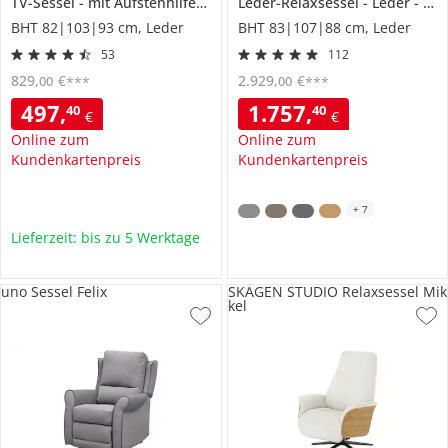
TV-Sessel
mit Aufstehhilfe
Jack
Leder-Relaxsessel
Leder
762
BHT 82|103|93 cm, Leder
BHT 83|107|88 cm, Leder
53
112
829
,
€
2.929
,
€
00
00
***
***
497
,
1.757
,
40
40
€
€
Online zum
Online zum
Kundenkartenpreis
Kundenkartenpreis
+
7
Lieferzeit: bis zu 5 Werktage
uno Sessel Felix
SKAGEN STUDIO Relaxsessel Mik
kel