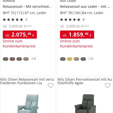
himolla
Nils Olsen
Relaxsessel
Mit verschiedenen Funktionen
Relaxsessel aus Leder
7818
mit verschiedenen Funktionen
BHT 75|112|87 cm, Leder
BHT 78|106|84 cm, Leder
3
8
ab
3.459
,
€
ab
3.099
,
€
00
00
***
***
2.075
,
1.859
,
40
40
ab
€
ab
€
Online zum
Online zum
Kundenkartenpreis
Kundenkartenpreis
+
6
+
6
Nils Olsen Relaxsessel mit versc
Nils Olsen Fernsehsessel mit Au
hiedenen Funktionen Lia
fstehhilfe Agda