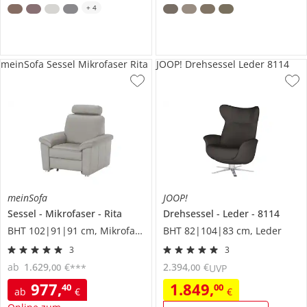
+
4
meinSofa Sessel Mikrofaser Rita
JOOP! Drehsessel Leder 8114
meinSofa
JOOP!
Sessel
Mikrofaser
Rita
Drehsessel
Leder
8114
BHT 102|91|91 cm, Mikrofaser
BHT 82|104|83 cm, Leder
3
3
ab
1.629
,
€
2.394
,
€
00
00
***
UVP
977
,
1.849
,
40
00
ab
€
€