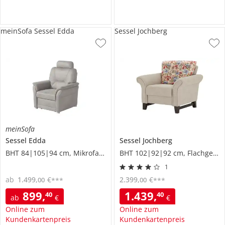
meinSofa Sessel Edda
Sessel Jochberg
meinSofa
Sessel
Edda
Sessel
Jochberg
BHT 84|105|94 cm, Mikrofaser
BHT 102|92|92 cm, Flachgewebe
1
ab
1.499
,
€
2.399
,
€
00
00
***
***
899
,
1.439
,
40
40
ab
€
€
Online zum
Online zum
Kundenkartenpreis
Kundenkartenpreis