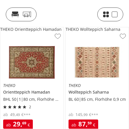
THEKO Orientteppich Hamadan
THEKO Wollteppich Saharna
THEKO
THEKO
Orientteppich
Hamadan
Wollteppich
Saharna
BHL 50|1|80 cm, Florhöhe 0,8 cm
BL 60|85 cm, Florhöhe 0,9 cm
2
ab
49
,
€
ab
145
,
€
49
99
***
***
29
,
87
,
69
59
ab
€
ab
€