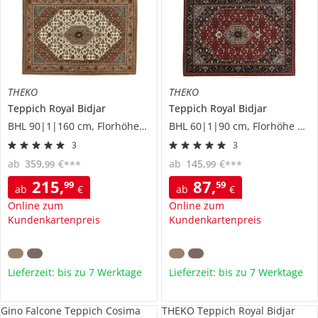
THEKO
THEKO
Teppich
Royal Bidjar
Teppich
Royal Bidjar
BHL 90|1|160 cm, Florhöhe 1,2 cm
BHL 60|1|90 cm, Florhöhe 1,2 cm
3
3
ab
359
,
€
ab
145
,
€
99
99
***
***
215
,
87
,
99
59
ab
€
ab
€
Online zum
Online zum
Kundenkartenpreis
Kundenkartenpreis
Lieferzeit: bis zu 7 Werktage
Lieferzeit: bis zu 7 Werktage
Gino Falcone Teppich Cosima
THEKO Teppich Royal Bidjar