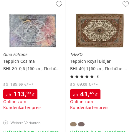
Gino Falcone
THEKO
Teppich
Cosima
Teppich
Royal Bidjar
BHL 80|0,6|160 cm, Florhöhe 0,3 cm
BHL 40|1|60 cm, Florhöhe 1,2 cm
3
ab
189
,
€
ab
69
,
€
99
09
***
***
113
,
41
,
99
45
ab
€
ab
€
Online zum
Online zum
Kundenkartenpreis
Kundenkartenpreis
Weitere Varianten