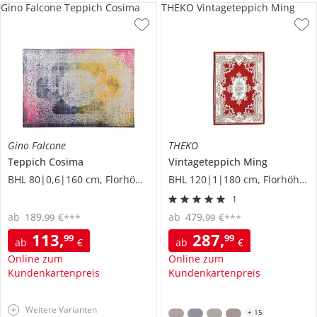
Gino Falcone Teppich Cosima
THEKO Vintageteppich Ming
Gino Falcone
THEKO
Teppich
Cosima
Vintageteppich
Ming
BHL 80|0,6|160 cm, Florhöhe 0,3 cm
BHL 120|1|180 cm, Florhöhe 1 cm
1
ab
189
,
€
ab
479
,
€
99
99
***
***
113
,
287
,
99
99
ab
€
ab
€
Online zum
Online zum
Kundenkartenpreis
Kundenkartenpreis
Weitere Varianten
+
15