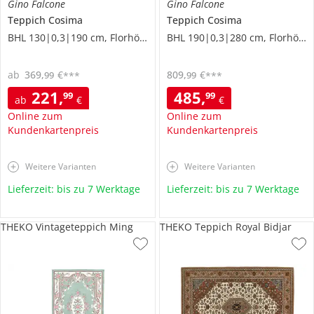
Gino Falcone
Gino Falcone
Teppich
Cosima
Teppich
Cosima
BHL 130|0,3|190 cm, Florhöhe 0,3 cm
BHL 190|0,3|280 cm, Florhöhe 0,3 cm
ab
369
,
€
809
,
€
99
99
***
***
221
,
485
,
99
99
ab
€
€
Online zum
Online zum
Kundenkartenpreis
Kundenkartenpreis
Weitere Varianten
Weitere Varianten
Lieferzeit: bis zu 7 Werktage
Lieferzeit: bis zu 7 Werktage
THEKO Vintageteppich Ming
THEKO Teppich Royal Bidjar