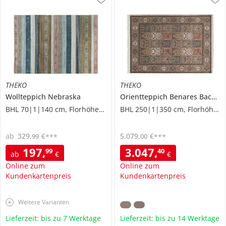
THEKO
THEKO
Wollteppich
Nebraska
Orientteppich
Benares Bachtiari
BHL 70|1|140 cm, Florhöhe 0,8 cm
BHL 250|1|350 cm, Florhöhe 0,9 cm
ab
329
,
€
5.079
,
€
99
00
***
***
197
,
3.047
,
99
40
ab
€
€
Online zum
Online zum
Kundenkartenpreis
Kundenkartenpreis
Weitere Varianten
Lieferzeit: bis zu 7 Werktage
Lieferzeit: bis zu 14 Werktage