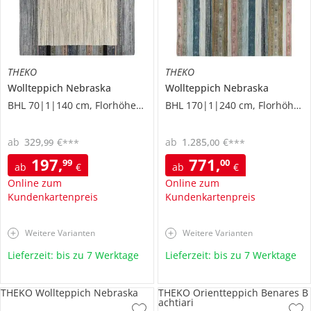
THEKO
THEKO
Wollteppich
Nebraska
Wollteppich
Nebraska
BHL 70|1|140 cm, Florhöhe 0,8 cm
BHL 170|1|240 cm, Florhöhe 0,8 cm
ab
329
,
€
ab
1.285
,
€
99
00
***
***
197
,
771
,
99
00
ab
€
ab
€
Online zum
Online zum
Kundenkartenpreis
Kundenkartenpreis
Weitere Varianten
Weitere Varianten
Lieferzeit: bis zu 7 Werktage
Lieferzeit: bis zu 7 Werktage
THEKO Wollteppich Nebraska
THEKO Orientteppich Benares B
achtiari