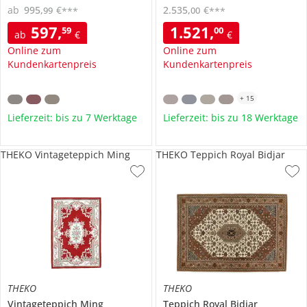
ab
995
,
€
2.535
,
€
99
00
***
***
597
,
1.521
,
59
00
ab
€
€
Online zum
Online zum
Kundenkartenpreis
Kundenkartenpreis
+
15
Lieferzeit: bis zu 7 Werktage
Lieferzeit: bis zu 18 Werktage
THEKO Vintageteppich Ming
THEKO Teppich Royal Bidjar
THEKO
THEKO
Vintageteppich
Ming
Teppich
Royal Bidjar