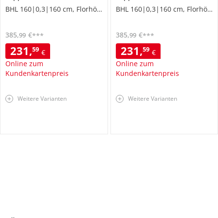
BHL 160|0,3|160 cm, Florhöhe 0,3 cm
BHL 160|0,3|160 cm, Florhöhe 0,3 cm
385
,
€
385
,
€
99
99
***
***
231
,
231
,
59
59
€
€
Online zum
Online zum
Kundenkartenpreis
Kundenkartenpreis
Weitere Varianten
Weitere Varianten