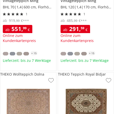
Vintageteppich
Ming
Vintageteppich
Ming
BHL 70|1,4|600 cm, Florhöhe 1 cm
BHL 120|1,4|170 cm, Florhöhe 1 cm
1
1
ab
919
,
€
ab
485
,
€
99
99
***
***
551
,
291
,
99
59
ab
€
ab
€
Online zum
Online zum
Kundenkartenpreis
Kundenkartenpreis
+
15
+
15
Lieferzeit: bis zu 7 Werktage
Lieferzeit: bis zu 7 Werktage
THEKO Wollteppich Dolna
THEKO Teppich Royal Bidjar