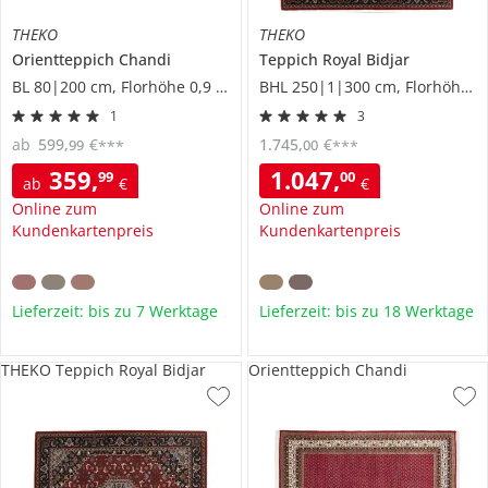
THEKO
THEKO
Orientteppich
Chandi
Teppich
Royal Bidjar
BL 80|200 cm, Florhöhe 0,9 cm
BHL 250|1|300 cm, Florhöhe 1,2 cm
1
3
ab
599
,
€
1.745
,
€
99
00
***
***
359
,
1.047
,
99
00
ab
€
€
Online zum
Online zum
Kundenkartenpreis
Kundenkartenpreis
Lieferzeit: bis zu 7 Werktage
Lieferzeit: bis zu 18 Werktage
THEKO Teppich Royal Bidjar
Orientteppich Chandi