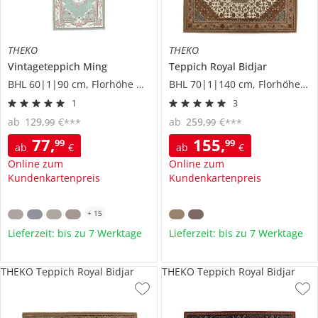
THEKO
THEKO
Vintageteppich
Ming
Teppich
Royal Bidjar
BHL 60|1|90 cm, Florhöhe 1 cm
BHL 70|1|140 cm, Florhöhe 1,2 cm
1
3
ab
129
,
€
ab
259
,
€
99
99
***
***
77
,
155
,
99
99
ab
€
ab
€
Online zum
Online zum
Kundenkartenpreis
Kundenkartenpreis
+
15
Lieferzeit: bis zu 7 Werktage
Lieferzeit: bis zu 7 Werktage
THEKO Teppich Royal Bidjar
THEKO Teppich Royal Bidjar