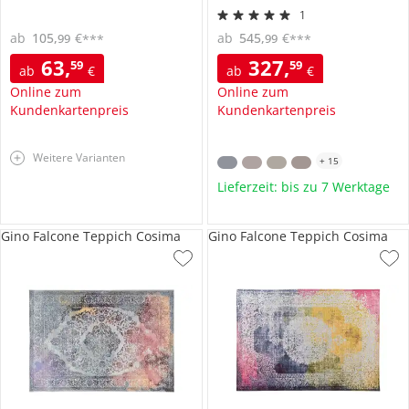
1
ab
105
,
€
ab
545
,
€
99
99
***
***
63
,
327
,
59
59
ab
€
ab
€
Online zum
Online zum
Kundenkartenpreis
Kundenkartenpreis
Weitere Varianten
+
15
Lieferzeit: bis zu 7 Werktage
Gino Falcone Teppich Cosima
Gino Falcone Teppich Cosima