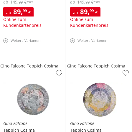
ab
149
,
€
ab
149
,
€
99
99
***
***
89
,
89
,
99
99
ab
€
ab
€
Online zum
Online zum
Kundenkartenpreis
Kundenkartenpreis
Weitere Varianten
Weitere Varianten
Gino Falcone Teppich Cosima
Gino Falcone Teppich Cosima
Gino Falcone
Gino Falcone
Teppich
Cosima
Teppich
Cosima