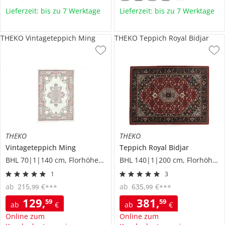
Lieferzeit: bis zu 7 Werktage
Lieferzeit: bis zu 7 Werktage
THEKO Vintageteppich Ming
THEKO Teppich Royal Bidjar
THEKO
THEKO
Vintageteppich
Ming
Teppich
Royal Bidjar
BHL 70|1|140 cm, Florhöhe 1 cm
BHL 140|1|200 cm, Florhöhe 1,2 cm
1
3
ab
215
,
€
ab
635
,
€
99
99
***
***
129
,
381
,
59
59
ab
€
ab
€
Online zum
Online zum