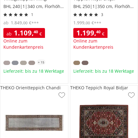
BHL 240|1|340 cm, Florhöhe 1 cm
BHL 250|1|350 cm, Florhöhe 1,2 cm
1
3
ab
1.849
,
€
1.999
,
€
00
00
***
***
1.109
,
1.199
,
40
40
ab
€
€
Online zum
Online zum
Kundenkartenpreis
Kundenkartenpreis
+
15
Lieferzeit: bis zu 18 Werktage
Lieferzeit: bis zu 18 Werktage
THEKO Orientteppich Chandi
THEKO Teppich Royal Bidjar