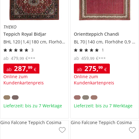
THEKO
Teppich
Royal Bidjar
Orientteppich
Chandi
BHL 120|1,4|180 cm, Florhöhe 1,2 cm
BL 70|140 cm, Florhöhe 0,9 cm
3
1
ab
479
,
€
ab
459
,
€
99
99
***
***
287
,
275
,
99
99
ab
€
ab
€
Online zum
Online zum
Kundenkartenpreis
Kundenkartenpreis
Lieferzeit: bis zu 7 Werktage
Lieferzeit: bis zu 7 Werktage
Gino Falcone Teppich Cosima
Gino Falcone Teppich Cosima