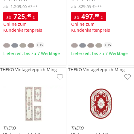
ab
1.209
,
€
ab
829
,
€
00
99
***
***
725
,
497
,
40
99
ab
€
ab
€
Online zum
Online zum
Kundenkartenpreis
Kundenkartenpreis
+
15
+
15
Lieferzeit: bis zu 7 Werktage
Lieferzeit: bis zu 7 Werktage
THEKO Vintageteppich Ming
THEKO Vintageteppich Ming
THEKO
THEKO