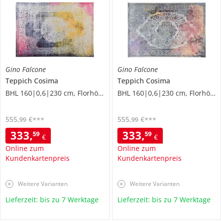
Gino Falcone
Gino Falcone
Teppich
Cosima
Teppich
Cosima
BHL 160|0,6|230 cm, Florhöhe 0,3 cm
BHL 160|0,6|230 cm, Florhöhe 0,3 cm
555
,
€
555
,
€
99
99
***
***
333
,
333
,
59
59
€
€
Online zum
Online zum
Kundenkartenpreis
Kundenkartenpreis
Weitere Varianten
Weitere Varianten
Lieferzeit: bis zu 7 Werktage
Lieferzeit: bis zu 7 Werktage