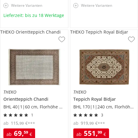
Weitere Varianten
Weitere Varianten
Lieferzeit: bis zu 18 Werktage
THEKO Orientteppich Chandi
THEKO Teppich Royal Bidjar
THEKO
THEKO
Orientteppich
Chandi
Teppich
Royal Bidjar
BHL 40|1|60 cm, Florhöhe 0,9 cm
BHL 170|1|240 cm, Florhöhe 1,2 cm
1
3
ab
115
,
€
ab
919
,
€
99
99
***
***
69
,
551
,
59
99
ab
€
ab
€