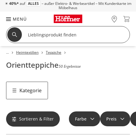
☀
40%*
auf
ALLES
– außer Elektro- & Werbeartikel – Mit Kundenkarte im
Möbelhaus
MENÜ
Heimtextilien
Teppiche
Orientteppiche
50 Ergebnisse
Kategorie
Sortieren & Filter
Farbe
Preis