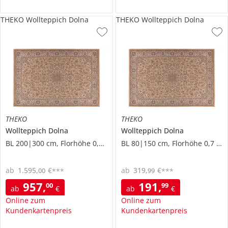
THEKO Wollteppich Dolna
THEKO Wollteppich Dolna
THEKO
THEKO
Wollteppich
Dolna
Wollteppich
Dolna
BL 200|300 cm, Florhöhe 0,7 cm
BL 80|150 cm, Florhöhe 0,7 cm
ab
1.595
,
€
ab
319
,
€
00
99
***
***
957
,
191
,
00
99
ab
€
ab
€
Online zum
Online zum
Kundenkartenpreis
Kundenkartenpreis