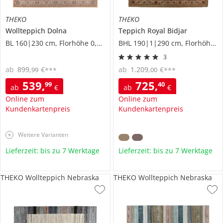
THEKO
THEKO
Wollteppich
Dolna
Teppich
Royal Bidjar
BL 160|230 cm, Florhöhe 0,7 cm
BHL 190|1|290 cm, Florhöhe 1,2 cm
3
ab
899
,
€
ab
1.209
,
€
99
00
***
***
539
,
725
,
99
40
ab
€
ab
€
Online zum
Online zum
Kundenkartenpreis
Kundenkartenpreis
Weitere Varianten
Lieferzeit: bis zu 7 Werktage
Lieferzeit: bis zu 7 Werktage
THEKO Wollteppich Nebraska
THEKO Wollteppich Nebraska