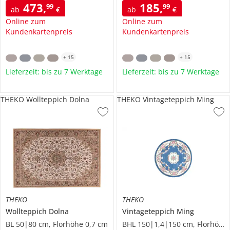
473
,
185
,
99
99
ab
€
ab
€
Online zum
Online zum
Kundenkartenpreis
Kundenkartenpreis
+
15
+
15
Lieferzeit: bis zu 7 Werktage
Lieferzeit: bis zu 7 Werktage
THEKO Wollteppich Dolna
THEKO Vintageteppich Ming
THEKO
THEKO
Wollteppich
Dolna
Vintageteppich
Ming
BL 50|80 cm, Florhöhe 0,7 cm
BHL 150|1,4|150 cm, Florhöhe 1 cm