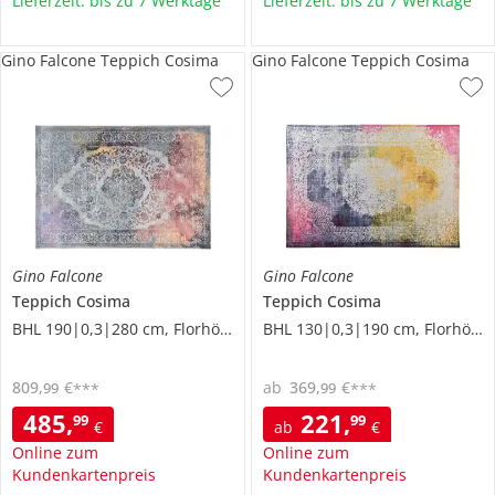
Lieferzeit: bis zu 7 Werktage
Lieferzeit: bis zu 7 Werktage
Gino Falcone Teppich Cosima
Gino Falcone Teppich Cosima
Gino Falcone
Gino Falcone
Teppich
Cosima
Teppich
Cosima
BHL 190|0,3|280 cm, Florhöhe 0,3 cm
BHL 130|0,3|190 cm, Florhöhe 0,3 cm
809
,
€
ab
369
,
€
99
99
***
***
485
,
221
,
99
99
€
ab
€
Online zum
Online zum
Kundenkartenpreis
Kundenkartenpreis