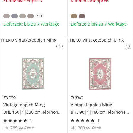
Kundenkartenpreis
Kundenkartenpreis
+
15
Lieferzeit: bis zu 7 Werktage
Lieferzeit: bis zu 7 Werktage
THEKO Vintageteppich Ming
THEKO Vintageteppich Ming
THEKO
THEKO
Vintageteppich
Ming
Vintageteppich
Ming
BHL 160|1|230 cm, Florhöhe 1 cm
BHL 90|1|160 cm, Florhöhe 1 cm
1
1
ab
789
,
€
ab
309
,
€
99
99
***
***