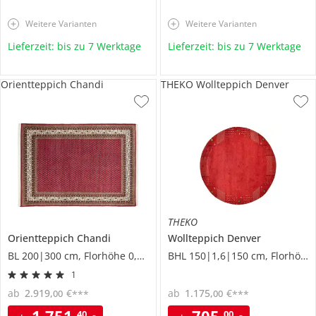
Weitere Varianten
Weitere Varianten
Lieferzeit: bis zu 7 Werktage
Lieferzeit: bis zu 7 Werktage
Orientteppich Chandi
THEKO Wollteppich Denver
THEKO
Orientteppich
Chandi
Wollteppich
Denver
BL 200|300 cm, Florhöhe 0,9 cm
BHL 150|1,6|150 cm, Florhöhe 1,3 cm
1
ab
2.919
,
€
ab
1.175
,
€
00
00
***
***
1.751
,
705
,
40
00