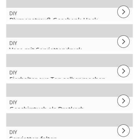
DIY
Blumenstrauß-Geschenk-Hack
DIY
Vase mit Serviettendruck
DIY
Eierhalter aus Ton selber machen
DIY
Geschirrtuch als Brotkorb
DIY
Servietten falten