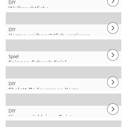
DIY
Weihnachtliche
Aufbewahrungsgläser
DIY
Kerzen weihnachtlich verzieren
Spiel
Spinnen-Schreck-Spiel
DIY
Skelett-Badewannen-Kerze
DIY
Kissen mit kleinen Geistern