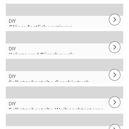
DIY
Gläser festlich verzieren
DIY
Kränze und Türschmuck
DIY
Selbstgebastelte Geschirrtuch-
Schleifen
DIY
Selbstgebastelte Weihnachtssterne