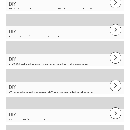
DIY
Bilderrahmen mit Schlüsselhalter
DIY
Hochzeitsgeschenke
DIY
Süßigkeiten-Vase mit Blumen
DIY
Geschenksets für verschiedene
Anlässe
DIY
Vom Bilderrahmen zum
Serviertablett