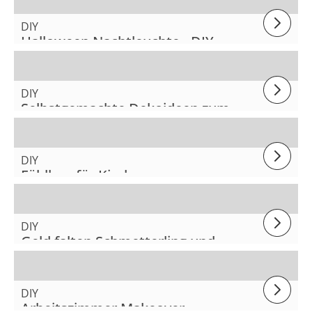
DIY
Halloween Nachtleuchte - DIY
DIY
Selbstgemachte Dekoideen zum
Oktoberfest
DIY
Fühlbox für Kinder
DIY
Geld falten Schmetterling und
Blume
DIY
Arbeitszimmer Makeover