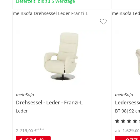
Lieferzeit: bis zu 5 Werktage
meinSofa Drehsessel Leder Franzi-L
meinSofa Le
meinSofa
meinSofa
Drehsessel
Leder
Franzi-L
Ledersess
Leder
BT 98|92 c
***
2.719
,
€
ab
1.629
,
00
00
40