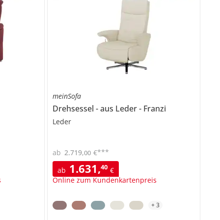
meinSofa
Drehsessel
aus Leder
Franzi
Leder
***
ab
2.719
,
€
00
1.631
,
40
ab
€
s
Online zum Kundenkartenpreis
+
3