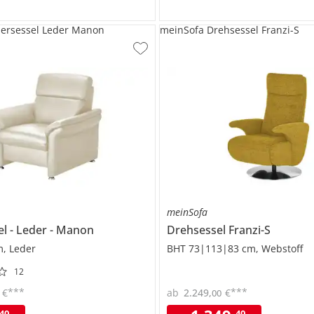
dersessel Leder Manon
meinSofa Drehsessel Franzi-S
meinSofa
el
Leder
Manon
Drehsessel
Franzi-S
m, Leder
BHT 73|113|83 cm, Webstoff
12
***
***
€
ab
2.249
,
€
00
40
40