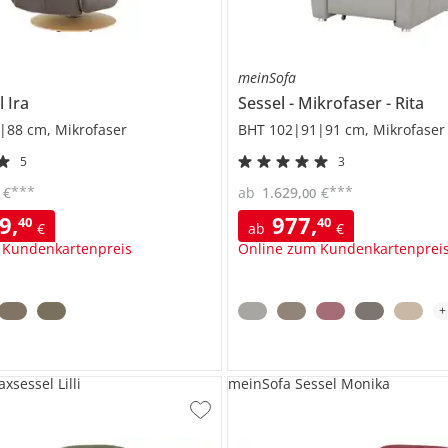
meinSofa
l
Ira
Sessel
Mikrofaser
Rita
|88 cm, Mikrofaser
BHT 102|91|91 cm, Mikrofaser
5
3
***
***
€
ab
1.629
,
€
00
49
,
977
,
40
40
€
ab
€
 Kundenkartenpreis
Online zum Kundenkartenprei
xsessel Lilli
meinSofa Sessel Monika