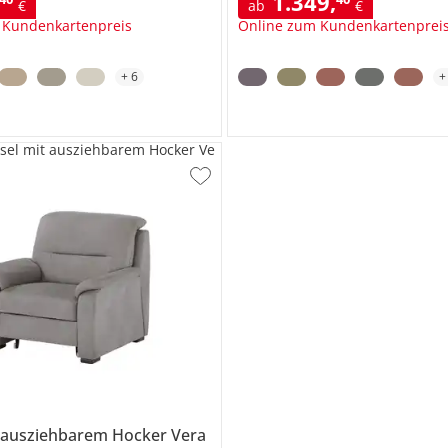
1.349
,
€
ab
€
 Kundenkartenpreis
Online zum Kundenkartenprei
+
6
sel mit ausziehbarem Hocker Ve
t ausziehbarem Hocker
Vera