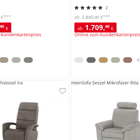
2
***
***
€
ab
2.849
,
€
00
1.709
,
40
40
€
ab
€
 Kundenkartenpreis
Online zum Kundenkartenprei
hsessel Ira
meinSofa Sessel Mikrofaser Rita