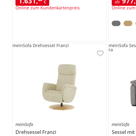
1.631
,
977
,
€
ab
Online zum Kundenkartenpreis
Online zum
meinSofa Drehsessel Franzi
meinSofa Ses
ra
meinSofa
meinSofa
Drehsessel
Franzi
Sessel mi