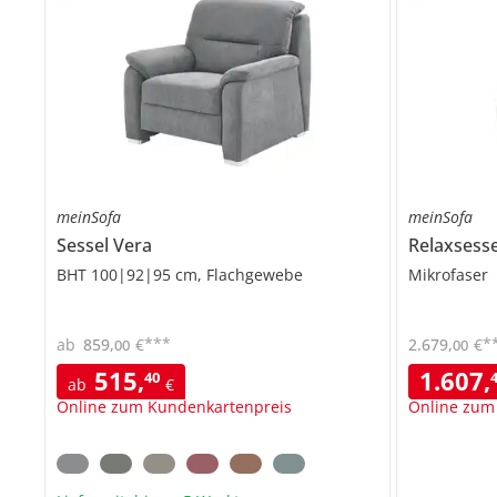
meinSofa
meinSofa
Sessel
Vera
Relaxsess
BHT 100|92|95 cm, Flachgewebe
Mikrofaser
***
*
ab
859
,
€
2.679
,
€
00
00
515
,
1.607
,
40
ab
€
Online zum Kundenkartenpreis
Online zum