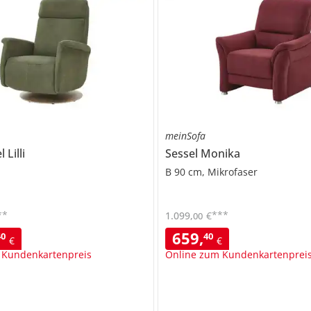
meinSofa
el
Lilli
Sessel
Monika
B 90 cm, Mikrofaser
**
***
1.099
,
€
00
659
,
40
40
€
€
 Kundenkartenpreis
Online zum Kundenkartenprei