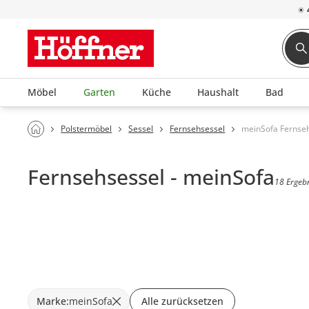
☀
Möbel
Garten
Küche
Haushalt
Bad
Polstermöbel
Sessel
Fernsehsessel
meinSofa Fernse
Fernsehsessel - meinSofa
18 Ergeb
Marke
:
meinSofa
Alle zurücksetzen