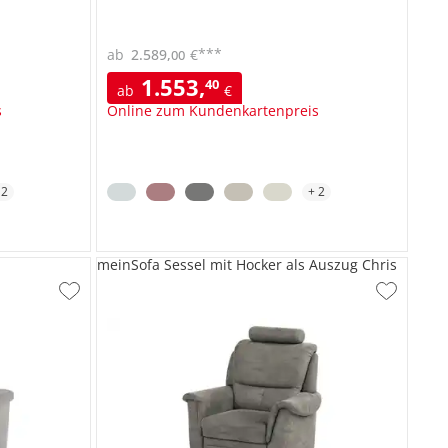
***
ab
2.589
,
€
00
1.553
,
40
ab
€
s
Online zum Kundenkartenpreis
+
2
+
2
meinSofa Sessel mit Hocker als Auszug Chris