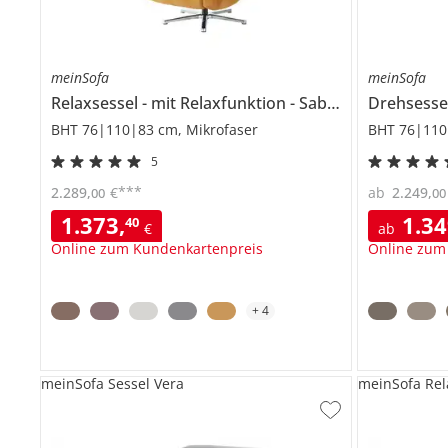
meinSofa
meinSofa
Relaxsessel
mit Relaxfunktion
Sabine
Drehsesse
BHT 76|110|83 cm, Mikrofaser
BHT 76|110
5
***
2.289
,
€
ab
2.249
,
00
00
1.373
,
1.3
40
€
ab
Online zum Kundenkartenpreis
Online zum
+
4
meinSofa Sessel Vera
meinSofa Rela