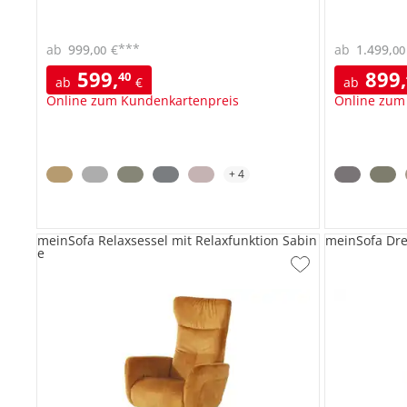
***
ab
999
,
€
ab
1.499
,
00
00
599
,
899
,
40
ab
€
ab
Online zum Kundenkartenpreis
Online zum
+
4
meinSofa Relaxsessel mit Relaxfunktion Sabin
meinSofa Dre
e