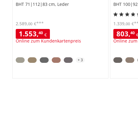
BHT 71|112|83 cm, Leder
BHT 100|92
***
*
2.589
,
€
1.339
,
€
00
00
1.553
,
803
,
40
40
€
Online zum Kundenkartenpreis
Online zum
+
3