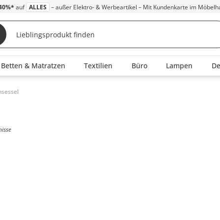
40%*
auf
ALLES
– außer Elektro- & Werbeartikel – Mit Kundenkarte im Möbelh
Betten & Matratzen
Textilien
Büro
Lampen
D
hsessel
nisse