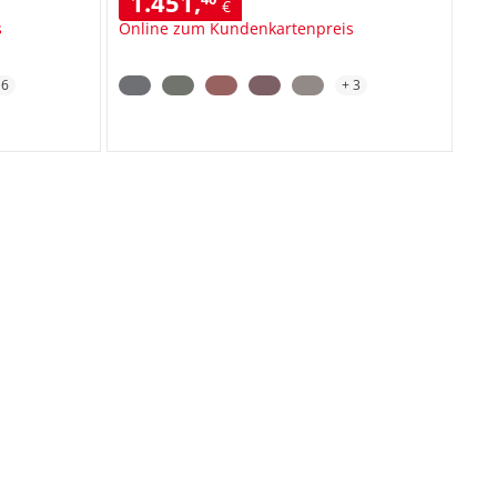
1.451
,
€
s
Online zum Kundenkartenpreis
+
6
+
3