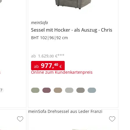
meinSofa
Sessel mit Hocker
als Auszug
Chris
BHT 102|96|92 cm
***
ab
1.629
,
€
00
977
,
40
ab
€
s
Online zum Kundenkartenpreis
+
7
meinSofa Drehsessel aus Leder Franzi