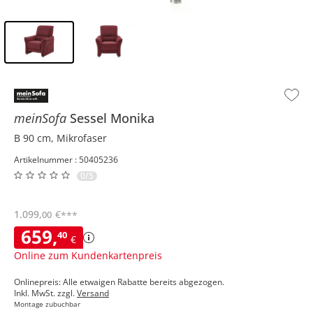
Inhalt der Seitenleiste überspringen - Zum Seitenende
meinSofa
Sessel
Monika
B 90 cm, Mikrofaser
Artikelnummer : 50405236
0/5
1.099
,
€
00
***
659
,
40
€
Online zum Kundenkartenpreis
Onlinepreis: Alle etwaigen Rabatte bereits abgezogen.
Inkl. MwSt. zzgl.
Versand
Montage zubuchbar