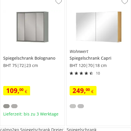
Wohnwert
Spiegelschrank
Bolognano
Spiegelschrank
Capri
BHT 75|72|23 cm
BHT 120|70|18 cm
10
109
,
249
,
00
00
€
€
Lieferzeit: bis zu 3 Werktage
calmo2go Spiegelschrank Dreiec
Spiegelschrank