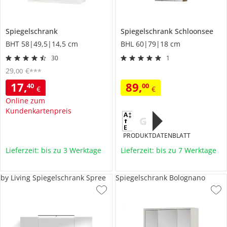
Spiegelschrank
Spiegelschrank
Schloonsee
BHT 58|49,5|14,5 cm
BHL 60|79|18 cm
30
1
29
,
€
00
***
17
,
89
,
40
00
€
€
Online zum
Kundenkartenpreis
G
PRODUKTDATENBLATT
Lieferzeit: bis zu 3 Werktage
Lieferzeit: bis zu 7 Werktage
by Living Spiegelschrank Spree
Spiegelschrank Bolognano