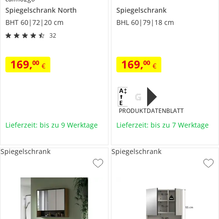
Spiegelschrank
North
Spiegelschrank
BHT 60|72|20 cm
BHL 60|79|18 cm
32
169
,
169
,
00
00
€
€
G
PRODUKTDATENBLATT
Lieferzeit: bis zu 9 Werktage
Lieferzeit: bis zu 7 Werktage
Spiegelschrank
Spiegelschrank