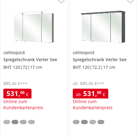
calmoquick
calmoquick
Spiegelschrank
Verler See
Spiegelschrank
Verler See
BHT 120|72|17 cm
BHT 120|72,2|17 cm
885
,
€
ab
885
,
€
00
00
***
***
531
,
531
,
00
00
€
ab
€
Online zum
Online zum
Kundenkartenpreis
Kundenkartenpreis