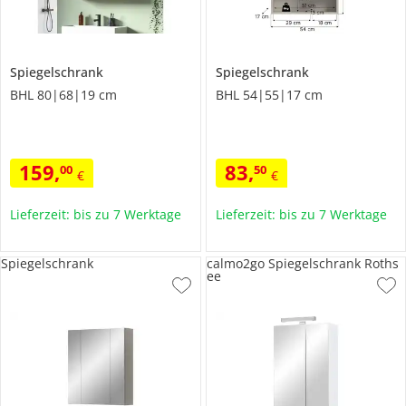
Spiegelschrank
Spiegelschrank
BHL 80|68|19 cm
BHL 54|55|17 cm
159
,
83
,
00
50
€
€
Lieferzeit: bis zu 7 Werktage
Lieferzeit: bis zu 7 Werktage
Spiegelschrank
calmo2go Spiegelschrank Roths
ee