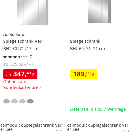
calmoquick
Spiegelschrank
Veri
Spiegelschrank
BHT 80|71|17 cm
BHL 69|71|21 cm
7
ab
579
,
€
00
***
347
,
189
,
40
00
ab
€
€
Online zum
Kundenkartenpreis
Lieferzeit: bis zu 7 Werktage
calmoquick Spiegelschrank Verl
calmoquick Spiegelschrank Verl
er See
er See