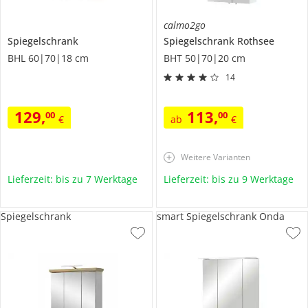
calmo2go
Spiegelschrank
Spiegelschrank
Rothsee
BHL 60|70|18 cm
BHT 50|70|20 cm
14
129
,
113
,
00
00
€
ab
€
Weitere Varianten
Lieferzeit: bis zu 7 Werktage
Lieferzeit: bis zu 9 Werktage
Spiegelschrank
smart Spiegelschrank Onda