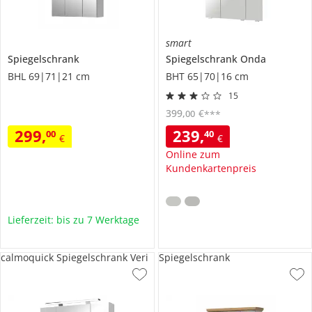
smart
Spiegelschrank
Spiegelschrank
Onda
BHL 69|71|21 cm
BHT 65|70|16 cm
15
399
,
€
00
***
299
,
239
,
00
40
€
€
Online zum
Kundenkartenpreis
Lieferzeit: bis zu 7 Werktage
calmoquick Spiegelschrank Veri
Spiegelschrank