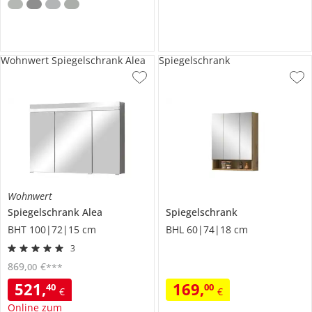
Wohnwert Spiegelschrank Alea
Spiegelschrank
Wohnwert
Spiegelschrank
Alea
Spiegelschrank
BHT 100|72|15 cm
BHL 60|74|18 cm
3
869
,
€
00
***
521
,
169
,
40
00
€
€
Online zum