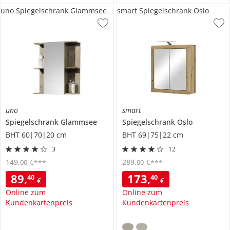
uno Spiegelschrank Glammsee
smart Spiegelschrank Oslo
uno
smart
Spiegelschrank
Glammsee
Spiegelschrank
Oslo
BHT 60|70|20 cm
BHT 69|75|22 cm
3
12
149
,
€
289
,
€
00
00
***
***
89
,
173
,
40
40
€
€
Online zum
Online zum
Kundenkartenpreis
Kundenkartenpreis