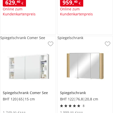
629
,
959
,
40
40
€
€
Online zum
Online zum
Kundenkartenpreis
Kundenkartenpreis
Spiegelschrank Comer See
Spiegelschrank
Spiegelschrank
Comer See
Spiegelschrank
BHT 120|65|15 cm
BHT 122|76,8|20,8 cm
8
1.749
,
€
1.999
,
€
00
00
***
***