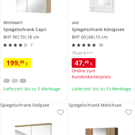
Wohnwert
uno
Spiegelschrank
Capri
Spiegelschrank
Königssee
BHT 90|70|18 cm
BHT 60|68|15 cm
7
36
79
,
€
00
***
199
,
47
,
00
40
€
€
Online zum
Kundenkartenpreis
Lieferzeit: bis zu 5 Werktage
Lieferzeit: bis zu 10 Werktage
Spiegelschrank Stolpsee
Spiegelschrank Mönchsee