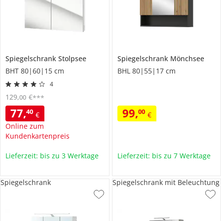
Spiegelschrank
Stolpsee
Spiegelschrank
Mönchsee
BHT 80|60|15 cm
BHL 80|55|17 cm
4
129
,
€
00
***
77
,
99
,
40
00
€
€
Online zum
Kundenkartenpreis
Lieferzeit: bis zu 3 Werktage
Lieferzeit: bis zu 7 Werktage
Spiegelschrank
Spiegelschrank mit Beleuchtung