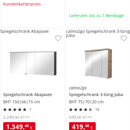
Kundenkartenpreis
Lieferzeit: bis zu 7 Werktage
Spiegelschrank Abajasee
calmo2go Spiegelschrank 3-türig
Juba
calmo2go
Spiegelschrank
Abajasee
Spiegelschrank 3-türig
Juba
BHT 150|66|15 cm
BHT 75|70|20 cm
1
19
2.249
,
€
699
,
€
00
00
***
***
1.349
,
419
,
40
40
€
€