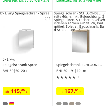
Lieferzeit: bis zu 20 Werktage
Lieferzeit: bis zu 3 Werktage
by Living Spiegelschrank Spree
Spiegelschrank SCHLOONSEE, B
reite 60cm, inkl. Beleuchtung, 3
Spiegeltüren, 9 Fächer in versch
iedenen Farben erhältlich, Bad
möbel, Spiegel, Badschrank, Ba
d Schloonsee
by Living
Spiegelschrank
Spree
Spiegelschrank SCHLOONSEE, Breite 60cm, inkl. Beleuchtung, 3 Spiegeltüren, 9 Fächer in verschiedenen Farben erhältlich, Badmöbel, Spiegel, Badschrank, Bad
BHL 50|60|20 cm
BHL 60|191|19 cm
3
115
,
167
,
00
00
ab
€
ab
€