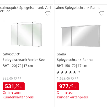
calmoquick Spiegelschrank Verl
calmo Spiegelschrank Ranna
er See
calmoquick
calmo
Spiegelschrank
Verler See
Spiegelschrank
Ranna
BHT 120|72|17 cm
BHT 150|72|17 cm
2
885
,
€
1.629
,
€
00
00
***
***
531
,
977
,
00
40
€
€
Online zum
Online zum
Kundenkartenpreis
Kundenkartenpreis