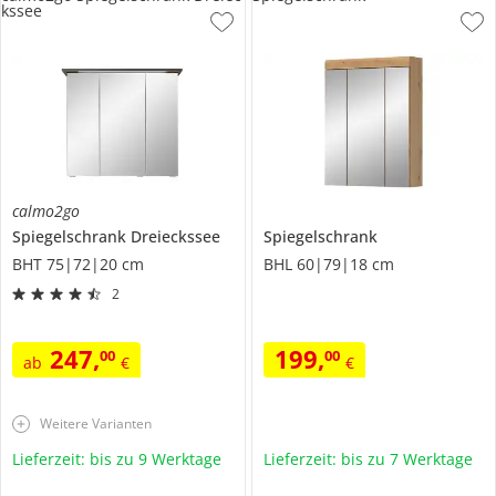
kssee
calmo2go
Spiegelschrank
Dreieckssee
Spiegelschrank
BHT 75|72|20 cm
BHL 60|79|18 cm
2
247
,
199
,
00
00
ab
€
€
Weitere Varianten
Lieferzeit: bis zu 9 Werktage
Lieferzeit: bis zu 7 Werktage