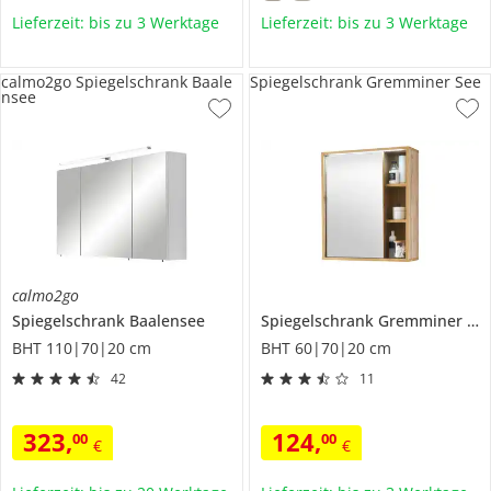
Lieferzeit: bis zu 3 Werktage
Lieferzeit: bis zu 3 Werktage
calmo2go Spiegelschrank Baale
Spiegelschrank Gremminer See
nsee
calmo2go
Spiegelschrank
Baalensee
Spiegelschrank
Gremminer See
BHT 110|70|20 cm
BHT 60|70|20 cm
42
11
323
,
124
,
00
00
€
€