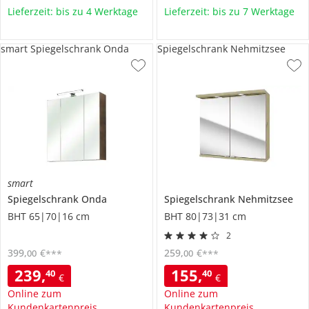
Lieferzeit: bis zu 4 Werktage
Lieferzeit: bis zu 7 Werktage
smart Spiegelschrank Onda
Spiegelschrank Nehmitzsee
smart
Spiegelschrank
Onda
Spiegelschrank
Nehmitzsee
BHT 65|70|16 cm
BHT 80|73|31 cm
2
399
,
€
259
,
€
00
00
***
***
239
,
155
,
40
40
€
€
Online zum
Online zum
Kundenkartenpreis
Kundenkartenpreis