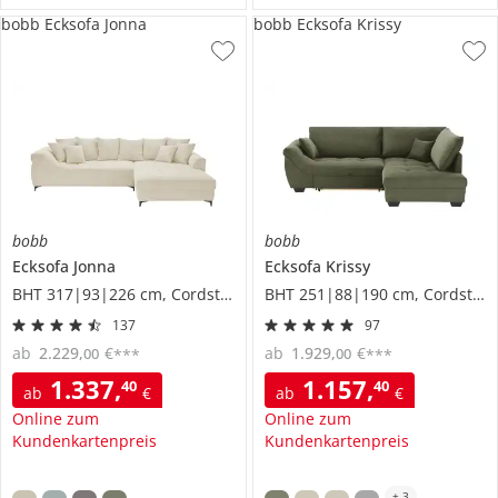
bobb Ecksofa Jonna
bobb Ecksofa Krissy
bobb
bobb
Ecksofa
Jonna
Ecksofa
Krissy
BHT 317|93|226 cm, Cordstoff
BHT 251|88|190 cm, Cordstoff
137
97
ab
2.229
,
€
ab
1.929
,
€
00
00
***
***
1.337
,
1.157
,
40
40
ab
€
ab
€
Online zum
Online zum
Kundenkartenpreis
Kundenkartenpreis
+
3