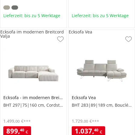
Lieferzeit: bis zu 5 Werktage
Lieferzeit: bis zu 5 Werktage
Ecksofa im modernen Breitcord
Ecksofa Vea
Valja
Ecksofa
im modernen Breitcord
Ecksofa
Valja
Vea
BHT 297|75|160 cm, Cordstoff grob
BHT 283|89|189 cm, Boucléstoff
1.499
,
€
1.729
,
€
00
00
***
***
899
,
1.037
,
40
40
€
€