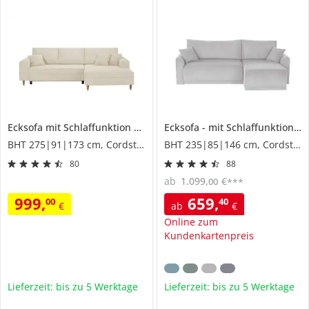
Ecksofa mit Schlaffunktion
Benedita
Ecksofa
mit Schlaffunktion
M
BHT 275|91|173 cm, Cordstoff
BHT 235|85|146 cm, Cordstoff
80
88
ab
1.099
,
€
00
***
999
,
659
,
00
40
€
ab
€
Online zum
Kundenkartenpreis
Lieferzeit: bis zu 5 Werktage
Lieferzeit: bis zu 5 Werktage