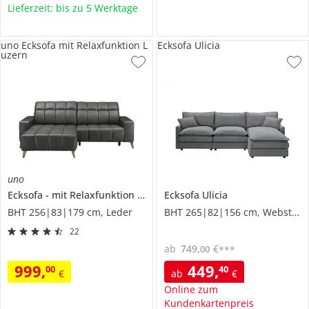
Lieferzeit: bis zu 5 Werktage
uno Ecksofa mit Relaxfunktion L
Ecksofa Ulicia
uzern
uno
Ecksofa
mit Relaxfunktion
Luzern
Ecksofa
Ulicia
BHT 256|83|179 cm, Leder
BHT 265|82|156 cm, Webstoff
22
ab
749
,
€
00
***
999
,
449
,
00
40
€
ab
€
Online zum
Kundenkartenpreis