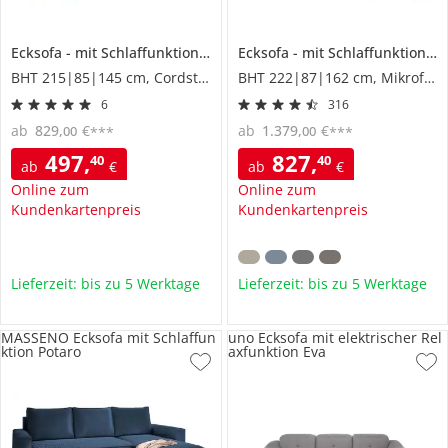
Ecksofa
mit Schlaffunktion
Xenia
Ecksofa
mit Schlaffunktion
V
BHT 215|85|145 cm, Cordstoff
BHT 222|87|162 cm, Mikrofaser
6
316
ab
829
,
€
ab
1.379
,
€
00
00
***
***
497
,
827
,
40
40
ab
€
ab
€
Online zum
Online zum
Kundenkartenpreis
Kundenkartenpreis
Lieferzeit: bis zu 5 Werktage
Lieferzeit: bis zu 5 Werktage
MASSENO Ecksofa mit Schlaffun
uno Ecksofa mit elektrischer Rel
ktion Potaro
axfunktion Eva