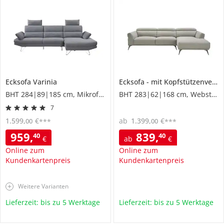
Ecksofa
Varinia
Ecksofa
mit Kopfstützenverstellung
BHT 284|89|185 cm, Mikrofaser
BHT 283|62|168 cm, Webstoff
7
1.599
,
€
ab
1.399
,
€
00
00
***
***
959
,
839
,
40
40
€
ab
€
Online zum
Online zum
Kundenkartenpreis
Kundenkartenpreis
Weitere Varianten
Lieferzeit: bis zu 5 Werktage
Lieferzeit: bis zu 5 Werktage