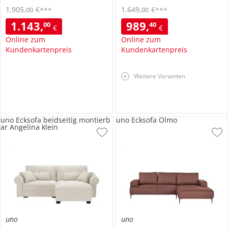
1.905
,
€
1.649
,
€
00
00
***
***
1.143
,
989
,
00
40
€
€
Online zum
Online zum
Kundenkartenpreis
Kundenkartenpreis
Weitere Varianten
uno Ecksofa beidseitig montierb
uno Ecksofa Olmo
ar Angelina klein
uno
uno