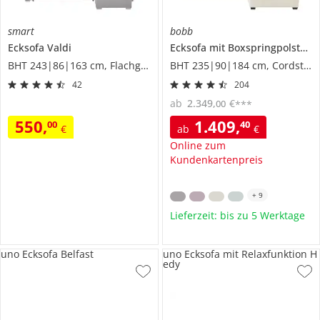
smart
bobb
Ecksofa
Valdi
Ecksofa mit Boxspringpolsterung
BHT 243|86|163 cm, Flachgewebe
BHT 235|90|184 cm, Cordstoff
42
204
ab
2.349
,
€
00
***
550
,
1.409
,
00
40
€
ab
€
Online zum
Kundenkartenpreis
+
9
Lieferzeit: bis zu 5 Werktage
uno Ecksofa Belfast
uno Ecksofa mit Relaxfunktion H
edy