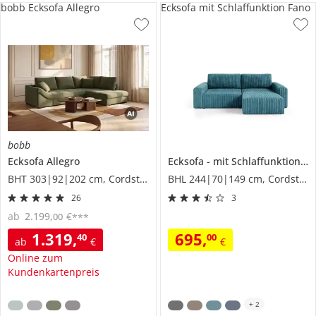
bobb Ecksofa Allegro
Ecksofa mit Schlaffunktion Fano
bobb
Ecksofa
Allegro
Ecksofa
mit Schlaffunktion
F
BHT 303|92|202 cm, Cordstoff
BHL 244|70|149 cm, Cordstoff
26
3
ab
2.199
,
€
00
***
1.319
,
695
,
40
00
ab
€
€
Online zum
Kundenkartenpreis
+
2