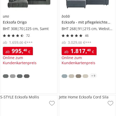
uno
bobb
Ecksofa
Origo
Ecksofa
mit pflegeleichtem Bezug
BHT 308|70|225 cm, Samt
BHT 268|91|215 cm, Webstoff
72
46
ab
1.659
,
€
ab
3.029
,
€
00
00
***
***
995
,
1.817
,
40
40
ab
€
ab
€
Online zum
Online zum
Kundenkartenpreis
Kundenkartenpreis
+
9
S-STYLE Ecksofa Mollis
Jette Home Ecksofa Cord Sila