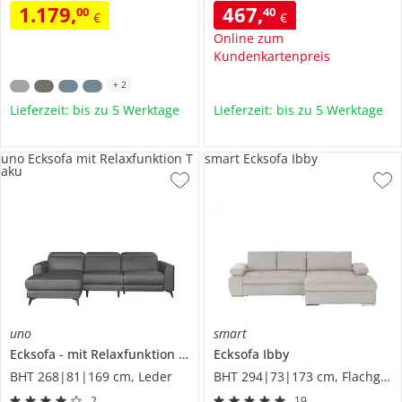
1.179
,
467
,
00
40
€
€
Online zum
Kundenkartenpreis
+
2
Lieferzeit: bis zu 5 Werktage
Lieferzeit: bis zu 5 Werktage
uno Ecksofa mit Relaxfunktion T
smart Ecksofa Ibby
aku
uno
smart
Ecksofa
mit Relaxfunktion
Taku
Ecksofa
Ibby
BHT 268|81|169 cm, Leder
BHT 294|73|173 cm, Flachgewebe fein
2
19