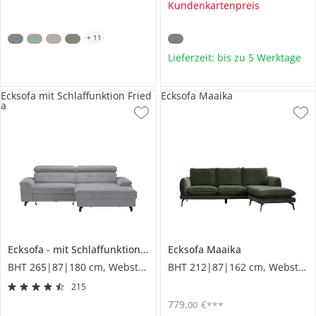
Kundenkartenpreis
+
11
Lieferzeit: bis zu 5 Werktage
Ecksofa mit Schlaffunktion Fried
Ecksofa Maaika
a
Ecksofa
mit Schlaffunktion
Frieda
Ecksofa
Maaika
BHT 265|87|180 cm, Webstoff
BHT 212|87|162 cm, Webstoff
215
779
,
€
00
***