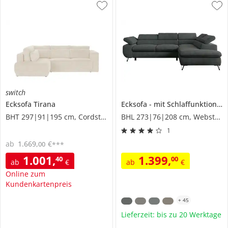
switch
Ecksofa
Tirana
Ecksofa
mit Schlaffunktion
P
BHT 297|91|195 cm, Cordstoff grob
BHL 273|76|208 cm, Webstoff
1
ab
1.669
,
€
00
***
1.001
,
1.399
,
40
00
ab
€
ab
€
Online zum
Kundenkartenpreis
+
45
Lieferzeit: bis zu 20 Werktage