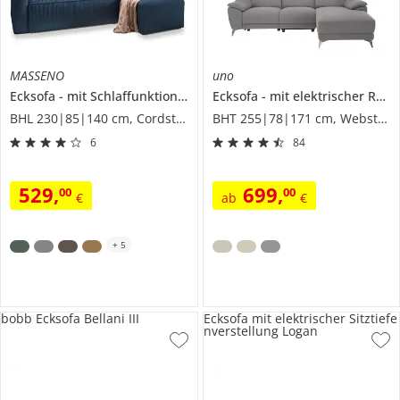
MASSENO
uno
Ecksofa
mit Schlaffunktion
Potaro
Ecksofa
mit elektrischer Relaxfunktion
BHL 230|85|140 cm, Cordstoff
BHT 255|78|171 cm, Webstoff
6
84
529
,
699
,
00
00
€
ab
€
+
5
bobb Ecksofa Bellani III
Ecksofa mit elektrischer Sitztiefe
nverstellung Logan