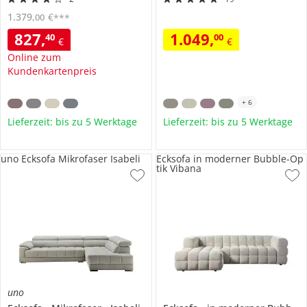
1.379
,
€
00
***
827
,
1.049
,
40
00
€
€
Online zum
Kundenkartenpreis
+
6
Lieferzeit: bis zu 5 Werktage
Lieferzeit: bis zu 5 Werktage
uno Ecksofa Mikrofaser Isabeli
Ecksofa in moderner Bubble-Op
tik Vibana
uno