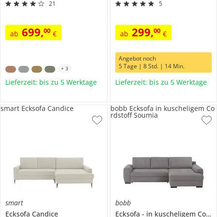
21
5
699
,
299
,
00
00
ab
€
ab
€
Angebot noch
5 Tage | 8 Std. | 14 Min.
+
3
Lieferzeit: bis zu 5 Werktage
Lieferzeit: bis zu 5 Werktage
smart Ecksofa Candice
bobb Ecksofa in kuscheligem Co
rdstoff Soumia
smart
bobb
Ecksofa
Candice
Ecksofa
in kuscheligem Cordstoff