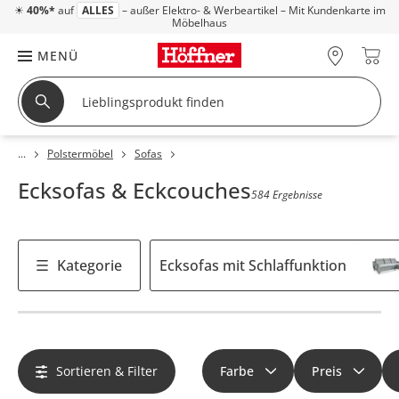
☀
40%*
auf
ALLES
– außer Elektro- & Werbeartikel – Mit Kundenkarte im
Möbelhaus
MENÜ
Polstermöbel
Sofas
Ecksofas & Eckcouches
584 Ergebnisse
Kategorie
Ecksofas mit Schlaffunktion
Sortieren & Filter
Farbe
Preis