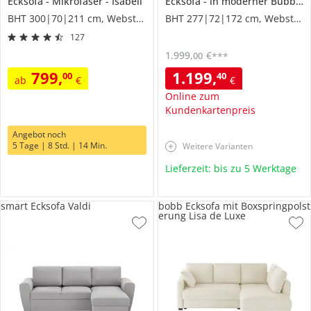
Ecksofa
Mikrofaser
Isabeli
Ecksofa
in moderner Bubble-Optik
BHT 300|70|211 cm, Webstoff
BHT 277|72|172 cm, Webstoff
127
1.999
,
€
00
***
799
,
1.199
,
00
40
ab
€
€
Online zum
Kundenkartenpreis
Angebot noch
5 Tage | 8 Std. | 14 Min.
Weitere Varianten
Lieferzeit: bis zu 5 Werktage
smart Ecksofa Valdi
bobb Ecksofa mit Boxspringpolst
erung Lisa de Luxe