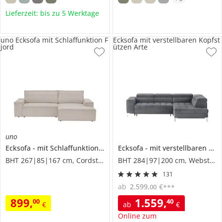
Lieferzeit: bis zu 5 Werktage
uno Ecksofa mit Schlaffunktion F
Ecksofa mit verstellbaren Kopfst
jord
ützen Arte
uno
Ecksofa
mit Schlaffunktion
Fjord
Ecksofa
mit verstellbaren Kopfstützen
BHT 267|85|167 cm, Cordstoff grob
BHT 284|97|200 cm, Webstoff
131
ab
2.599
,
€
00
***
899
,
1.559
,
00
40
€
ab
€
Online zum