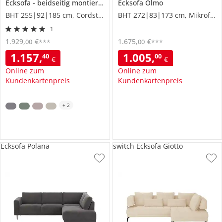
Ecksofa
beidseitig montierbar
Angelina klein
Ecksofa
Olmo
BHT 255|92|185 cm, Cordstoff
BHT 272|83|173 cm, Mikrofaser in Leder-Optik
1
1.929
,
€
1.675
,
€
00
00
***
***
1.157
,
1.005
,
40
00
€
€
Online zum
Online zum
Kundenkartenpreis
Kundenkartenpreis
+
2
Ecksofa Polana
switch Ecksofa Giotto