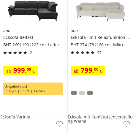
uno
uno
Ecksofa
Belfast
Ecksofa
mit Relaxfunktion
H
BHT 260|100|203 cm, Leder
BHT 274|78|166 cm, Mikrofaser
2
77
999
,
799
,
00
00
ab
€
ab
€
Angebot noch
5 Tage | 8 Std. | 14 Min.
Ecksofa Varinia
Ecksofa mit Kopfstützenverstellu
ng Wiana