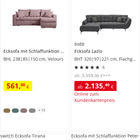
bobb
Ecksofa mit Schlaffunktion
Luis
Ecksofa
Lazlo
BHL 238|85|150 cm, Velours
BHT 320|97|221 cm, Flachgewebe
6
ab
3.559
,
€
00
***
561
,
2.135
,
00
40
€
ab
€
Online zum
Kundenkartenpreis
+
13
switch Ecksofa Tirana
Ecksofa mit Schlaffunktion Peter