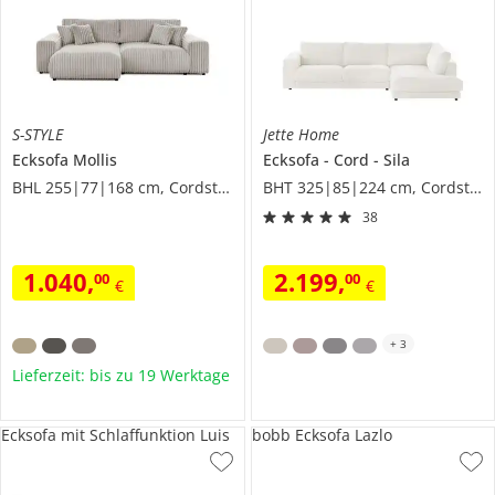
S-STYLE
Jette Home
Ecksofa
Mollis
Ecksofa
Cord
Sila
BHL 255|77|168 cm, Cordstoff
BHT 325|85|224 cm, Cordstoff grob
38
1.040
,
2.199
,
00
00
€
€
+
3
Lieferzeit: bis zu 19 Werktage
Ecksofa mit Schlaffunktion Luis
bobb Ecksofa Lazlo