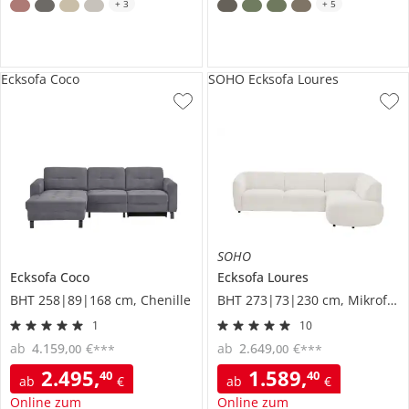
+
3
+
5
Ecksofa Coco
SOHO Ecksofa Loures
SOHO
Ecksofa
Coco
Ecksofa
Loures
BHT 258|89|168 cm, Chenille
BHT 273|73|230 cm, Mikrofaser
1
10
ab
4.159
,
€
ab
2.649
,
€
00
00
***
***
2.495
,
1.589
,
40
40
ab
€
ab
€
Online zum
Online zum