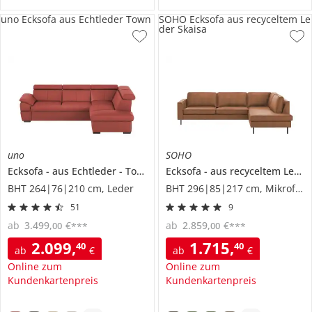
uno Ecksofa aus Echtleder Town
SOHO Ecksofa aus recyceltem Le
der Skaisa
uno
SOHO
Ecksofa
aus Echtleder
Town
Ecksofa
aus recyceltem Leder
BHT 264|76|210 cm, Leder
BHT 296|85|217 cm, Mikrofaser in Leder-Optik
51
9
ab
3.499
,
€
ab
2.859
,
€
00
00
***
***
2.099
,
1.715
,
40
40
ab
€
ab
€
Online zum
Online zum
Kundenkartenpreis
Kundenkartenpreis