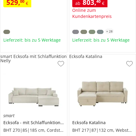
529
,
803
,
00
40
€
ab
€
Online zum
Kundenkartenpreis
+
28
Lieferzeit: bis zu 5 Werktage
Lieferzeit: bis zu 5 Werktage
smart Ecksofa mit Schlaffunktion
Ecksofa Katalina
Nelly
smart
Ecksofa
mit Schlaffunktion
Nelly
Ecksofa
Katalina
BHT 270|85|185 cm, Cordstoff
BHT 217|87|132 cm, Webstoff