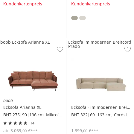
Kundenkartenpreis
Kundenkartenpreis
bobb Ecksofa Arianna XL
Ecksofa im modernen Breitcord
Prado
bobb
Ecksofa
Arianna XL
Ecksofa
im modernen Breitcord
BHT 275|90|196 cm, Mikrofaser
BHT 322|69|163 cm, Cordstoff grob
14
ab
3.069
,
€
1.399
,
€
00
00
***
***