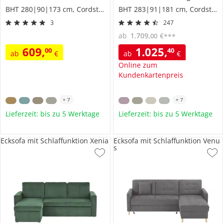
BHT 280|90|173 cm, Cordstoff
BHT 283|91|181 cm, Cordstoff
3
247
ab
1.709
,
€
00
***
609
,
1.025
,
00
40
ab
€
ab
€
Online zum
Kundenkartenpreis
+
7
+
7
Lieferzeit: bis zu 5 Werktage
Lieferzeit: bis zu 5 Werktage
Ecksofa mit Schlaffunktion Xenia
Ecksofa mit Schlaffunktion Venu
s