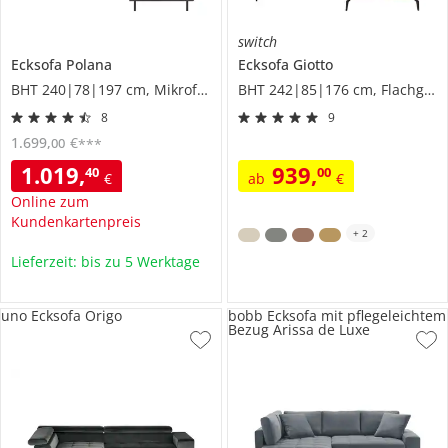
switch
Ecksofa
Polana
Ecksofa
Giotto
BHT 240|78|197 cm, Mikrofaser
BHT 242|85|176 cm, Flachgewebe
8
9
1.699
,
€
00
***
1.019
,
939
,
40
00
€
ab
€
Online zum
Kundenkartenpreis
+
2
Lieferzeit: bis zu 5 Werktage
uno Ecksofa Origo
bobb Ecksofa mit pflegeleichtem
Bezug Arissa de Luxe