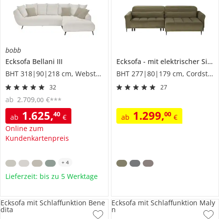
bobb
Ecksofa
Bellani III
Ecksofa
mit elektrischer Sitztiefenverstellung
BHT 318|90|218 cm, Webstoff
BHT 277|80|179 cm, Cordstoff
32
27
ab
2.709
,
€
00
***
1.625
,
1.299
,
40
00
ab
€
ab
€
Online zum
Kundenkartenpreis
+
4
Lieferzeit: bis zu 5 Werktage
Ecksofa mit Schlaffunktion Bene
Ecksofa mit Schlaffunktion Maly
dita
n