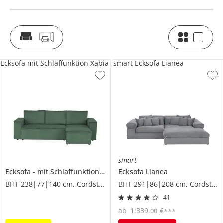
Ecksofa mit Schlaffunktion Xabia
smart Ecksofa Lianea
smart
Ecksofa
mit Schlaffunktion
Xabia
Ecksofa
Lianea
BHT 238|77|140 cm, Cordstoff
BHT 291|86|208 cm, Cordstoff
41
ab
1.339
,
€
00
***