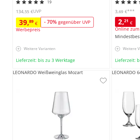
19
UVP
***
134
,
€
3
,
€
55
69
2
,
39
,
21
89
-
70
%
gegenüber UVP
€
€
Online zum
Werbepreis
Mindestbes
Weitere Varianten
Weitere V
Lieferzeit: bis zu 3 Werktage
Lieferzeit: 
LEONARDO Weißweinglas Mozart
LEONARDO 6er