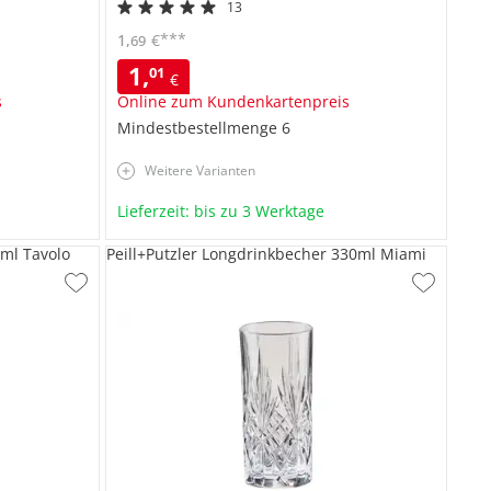
13
***
1
,
€
69
1
,
01
€
s
Online zum Kundenkartenpreis
Mindestbestellmenge
6
Weitere Varianten
Lieferzeit: bis zu 3 Werktage
 ml Tavolo
Peill+Putzler Longdrinkbecher 330ml Miami