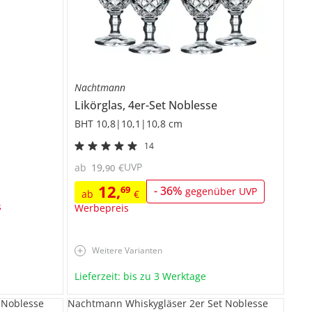
Nachtmann
Likörglas, 4er-Set
Noblesse
BHT 10,8|10,1|10,8 cm
14
UVP
ab
19
,
€
90
12
,
69
-
36
%
gegenüber UVP
ab
€
s
Werbepreis
Weitere Varianten
Lieferzeit: bis zu 3 Werktage
 Noblesse
Nachtmann Whiskygläser 2er Set Noblesse