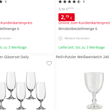
6
8
***
3
,
€
59
2
,
15
€
 Kundenkartenpreis
Online zum Kundenkartenprei
tellmenge
6
Mindestbestellmenge
6
arianten
Weitere Varianten
bis zu 3 Werktage
Lieferzeit: bis zu 3 Werktage
-Gläserset Daily
Peill+Putzler Weißweinkelch 240