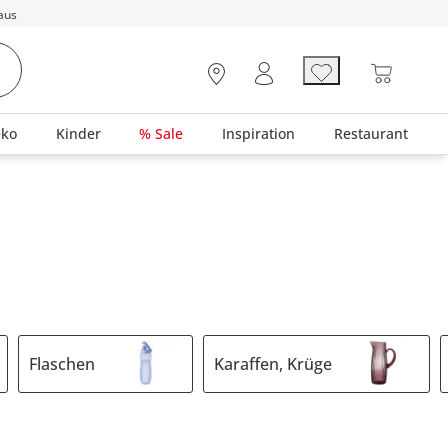
aus
eko
Kinder
% Sale
Inspiration
Restaurant
Flaschen
Karaffen, Krüge