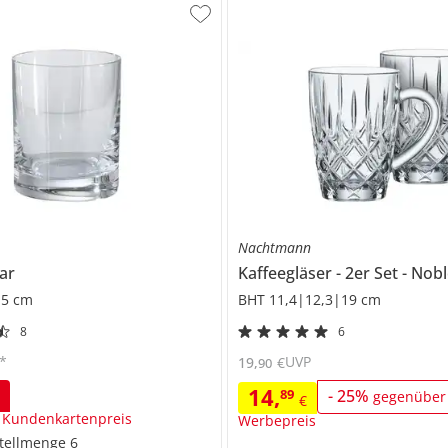
Nachtmann
ar
Kaffeegläser
2er Set
Nobl
 5 cm
BHT 11,4|12,3|19 cm
8
6
*
UVP
19
,
€
90
14
,
89
-
25
%
gegenüber
€
€
 Kundenkartenpreis
Werbepreis
tellmenge
6