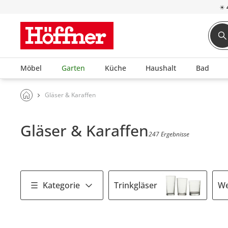
☀
Möbel
Garten
Küche
Haushalt
Bad
Gläser & Karaffen
Gläser & Karaffen
247 Ergebnisse
Kategorie
Trinkgläser
We