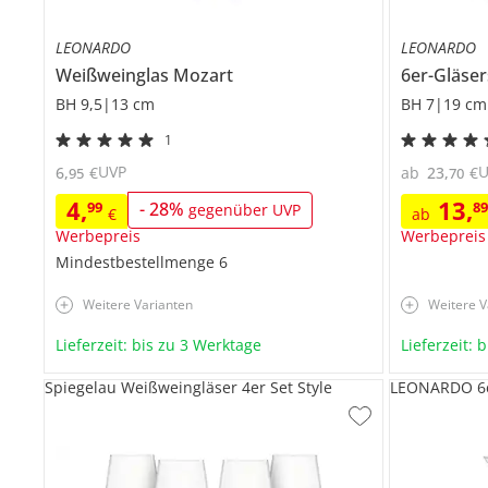
LEONARDO
LEONARDO
Weißweinglas
Mozart
6er-Gläse
BH 9,5|13 cm
BH 7|19 cm
1
UVP
6
,
€
ab
23
,
€
95
70
4
,
13
,
99
-
28
%
8
gegenüber UVP
€
ab
Werbepreis
Werbepreis
Mindestbestellmenge
6
Weitere Varianten
Weitere V
Lieferzeit: bis zu 3 Werktage
Lieferzeit: 
Spiegelau Weißweingläser 4er Set Style
LEONARDO 6er