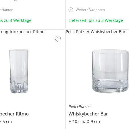
arianten
Weitere Varianten
bis zu 3 Werktage
Lieferzeit: bis zu 3 Werktage
r Longdrinkbecher Ritmo
Peill+Putzler Whiskybecher Bar
Peill+Putzler
kbecher
Ritmo
Whiskybecher
Bar
6,5 cm
H 10 cm, Ø 9 cm