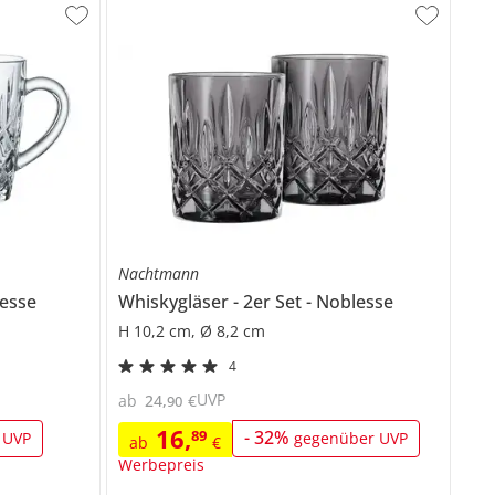
Nachtmann
esse
Whiskygläser
2er Set
Noblesse
H 10,2 cm, Ø 8,2 cm
4
UVP
ab
24
,
€
90
16
,
89
-
32
%
 UVP
gegenüber UVP
ab
€
Werbepreis