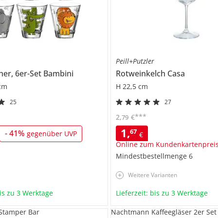
Peill+Putzler
her, 6er-Set
Bambini
Rotweinkelch
Casa
 cm
H 22,5 cm
25
27
***
2
,
€
79
1
,
67
-
41
%
gegenüber UVP
€
Online zum Kundenkartenprei
Mindestbestellmenge
6
Weitere Varianten
bis zu 3 Werktage
Lieferzeit: bis zu 3 Werktage
 Stamper Bar
Nachtmann Kaffeegläser 2er Set