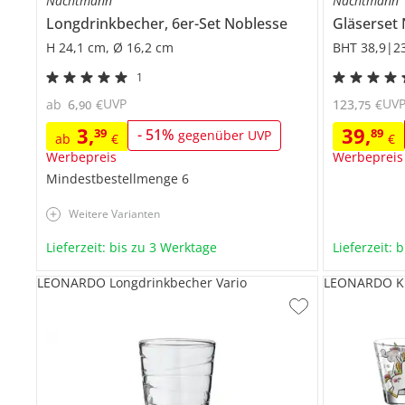
Nachtmann
Nachtmann
Longdrinkbecher, 6er-Set
Noblesse
Gläserset
H 24,1 cm, Ø 16,2 cm
BHT 38,9|2
1
UVP
UV
ab
6
,
€
123
,
€
90
75
3
,
39
,
39
-
51
%
89
gegenüber UVP
ab
€
€
Werbepreis
Werbepreis
Mindestbestellmenge
6
Weitere Varianten
Lieferzeit: bis zu 3 Werktage
Lieferzeit: 
LEONARDO Longdrinkbecher Vario
LEONARDO Ki