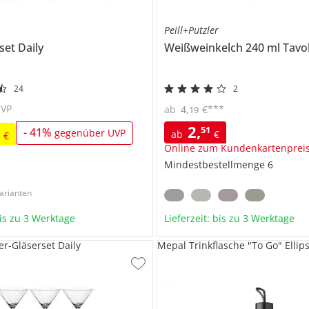
Peill+Putzler
rset
Daily
Weißweinkelch 240 ml
Tavo
24
2
UVP
***
ab
4
,
€
19
2
,
51
9
-
41
%
gegenüber UVP
ab
€
€
Online zum Kundenkartenprei
Mindestbestellmenge
6
arianten
bis zu 3 Werktage
Lieferzeit: bis zu 3 Werktage
-Gläserset Daily
Mepal Trinkflasche "To Go" Ellip