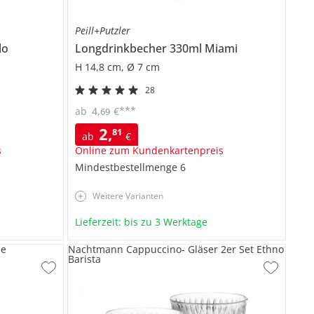
Peill+Putzler
lo
Longdrinkbecher 330ml
Miami
H 14,8 cm, Ø 7 cm
28
***
ab
4
,
€
69
2
,
81
ab
€
s
Online zum Kundenkartenpreis
Mindestbestellmenge
6
Weitere Varianten
Lieferzeit: bis zu 3 Werktage
se
Nachtmann Cappuccino- Gläser 2er Set Ethno
Barista