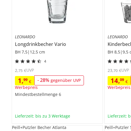
LEONARDO
LEONARDO
Longdrinkbecher
Vario
Kinderbec
BH 7,5|12,5 cm
BH 8,5|9,5
4
UVP
UVP
2
,
€
23
,
€
75
70
1
,
14
,
99
-
28
%
09
gegenüber UVP
€
€
Werbepreis
Werbepreis
Mindestbestellmenge
6
Lieferzeit: bis zu 3 Werktage
Lieferzeit: 
Peill+Putzler Becher Atlanta
Peill+Putzler