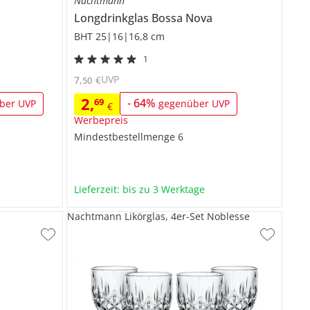
Nachtmann
Longdrinkglas
Bossa Nova
BHT 25|16|16,8 cm
1
UVP
7
,
€
50
2
,
69
-
64
%
ber UVP
gegenüber UVP
€
Werbepreis
Mindestbestellmenge
6
Lieferzeit: bis zu 3 Werktage
Nachtmann Likörglas, 4er-Set Noblesse