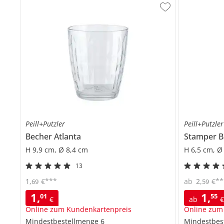
Peill+Putzler
Peill+Putzler
Becher
Atlanta
Stamper
B
H 9,9 cm, Ø 8,4 cm
H 6,5 cm, Ø
13
***
**
1
,
€
ab
2
,
€
69
59
1
,
1
,
01
55
€
ab
Online zum Kundenkartenpreis
Online zum
Mindestbestellmenge
6
Mindestbes