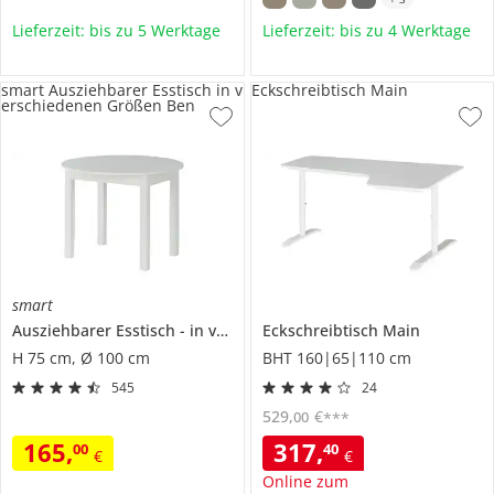
Lieferzeit: bis zu 5 Werktage
Lieferzeit: bis zu 4 Werktage
smart Ausziehbarer Esstisch in v
Eckschreibtisch Main
erschiedenen Größen Ben
smart
Ausziehbarer Esstisch
in verschiedenen Größen
Eckschreibtisch
Main
Ben
H 75 cm, Ø 100 cm
BHT 160|65|110 cm
545
24
529
,
€
00
***
165
,
317
,
00
40
€
€
Online zum