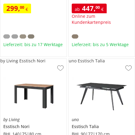
299
,
447
,
00
00
€
ab
€
Online zum
Kundenkartenpreis
Lieferzeit: bis zu 17 Werktage
Lieferzeit: bis zu 5 Werktage
by Living Esstisch Nori
uno Esstisch Talia
by Living
uno
Esstisch
Nori
Esstisch
Talia
BHL 140|75|80 cm
BHL 90|77|170 cm