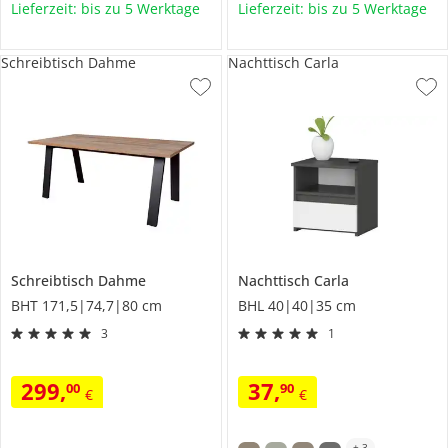
Lieferzeit: bis zu 5 Werktage
Lieferzeit: bis zu 5 Werktage
Schreibtisch Dahme
Nachttisch Carla
Schreibtisch
Dahme
Nachttisch
Carla
BHT 171,5|74,7|80 cm
BHL 40|40|35 cm
3
1
299
,
37
,
00
90
€
€
+
3