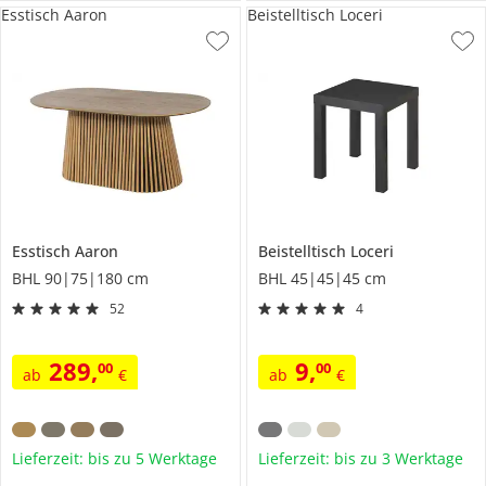
Esstisch Aaron
Beistelltisch Loceri
Esstisch
Aaron
Beistelltisch
Loceri
BHL 90|75|180 cm
BHL 45|45|45 cm
52
4
289
,
9
,
00
00
ab
€
ab
€
Lieferzeit: bis zu 5 Werktage
Lieferzeit: bis zu 3 Werktage