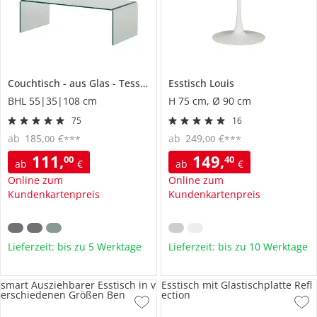
Couchtisch
aus Glas
Tessera
Esstisch
Louis
BHL 55|35|108 cm
H 75 cm, Ø 90 cm
75
16
ab
185
,
€
ab
249
,
€
00
00
***
***
111
,
149
,
00
40
ab
€
ab
€
Online zum
Online zum
Kundenkartenpreis
Kundenkartenpreis
Lieferzeit: bis zu 5 Werktage
Lieferzeit: bis zu 10 Werktage
smart Ausziehbarer Esstisch in v
Esstisch mit Glastischplatte Refl
erschiedenen Größen Ben
ection