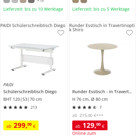
+
10
Lieferzeit: bis zu 10 Werktage
Lieferzeit: bis zu 5 Werktage
PAIDI Schülerschreibtisch Diego
Runder Esstisch in Travertinopti
k Shiro
PAIDI
Schülerschreibtisch
Diego
Runder Esstisch
in Travertinoptik
BHT 120|53|70 cm
H 76 cm, Ø 80 cm
213
7
ab
215
,
€
00
***
299
,
129
,
00
00
ab
€
ab
€
Online zum