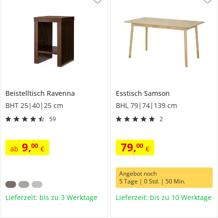
Beistelltisch
Ravenna
Esstisch
Samson
BHT 25|40|25 cm
BHL 79|74|139 cm
59
2
9
,
79
,
00
00
ab
€
€
Angebot noch
5 Tage | 0 Std. | 50 Min.
Lieferzeit: bis zu 3 Werktage
Lieferzeit: bis zu 10 Werktage