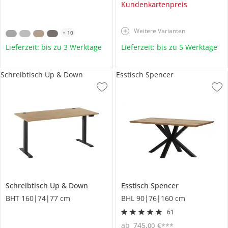
Kundenkartenpreis
Weitere Varianten
+
10
Lieferzeit: bis zu 3 Werktage
Lieferzeit: bis zu 5 Werktage
Schreibtisch Up & Down
Esstisch Spencer
Schreibtisch
Up & Down
Esstisch
Spencer
BHT 160|74|77 cm
BHL 90|76|160 cm
61
ab
745
,
€
00
***