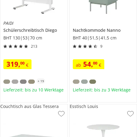
PAIDI
Schülerschreibtisch
Diego
Nachtkommode
Nanno
BHT 130|53|70 cm
BHT 40|51,5|41,5 cm
213
9
319
,
54
,
00
00
€
ab
€
+
19
Lieferzeit: bis zu 10 Werktage
Lieferzeit: bis zu 3 Werktage
Couchtisch aus Glas Tessera
Esstisch Louis