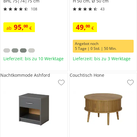
BHL 75|74|75 cm
H 50 cm, Ø 50 cm
108
43
95
,
49
,
00
00
ab
€
€
Angebot noch
5 Tage | 0 Std. | 50 Min.
Lieferzeit: bis zu 10 Werktage
Lieferzeit: bis zu 3 Werktage
Nachtkommode Ashford
Couchtisch Hone