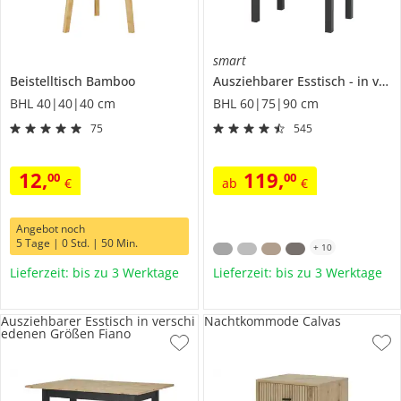
smart
Beistelltisch
Bamboo
Ausziehbarer Esstisch
in verschiedenen Größen
BHL 40|40|40 cm
BHL 60|75|90 cm
75
545
12
,
119
,
00
00
€
ab
€
Angebot noch
5 Tage | 0 Std. | 50 Min.
+
10
Lieferzeit: bis zu 3 Werktage
Lieferzeit: bis zu 3 Werktage
Ausziehbarer Esstisch in verschi
Nachtkommode Calvas
edenen Größen Fiano