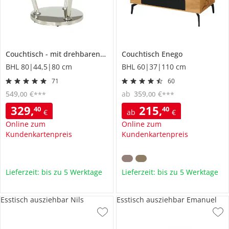
Couchtisch
mit drehbaren Tischplatten
Couchtisch
Conigli
Enego
BHL 80|44,5|80 cm
BHL 60|37|110 cm
71
60
549
,
€
ab
359
,
€
00
00
***
***
329
,
215
,
40
40
€
ab
€
Online zum
Online zum
Kundenkartenpreis
Kundenkartenpreis
Lieferzeit: bis zu 5 Werktage
Lieferzeit: bis zu 5 Werktage
Esstisch ausziehbar Nils
Esstisch ausziehbar Emanuel