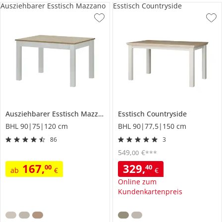
Ausziehbarer Esstisch Mazzano
Esstisch Countryside
Ausziehbarer Esstisch
Mazzano
Esstisch
Countryside
BHL 90|75|120 cm
BHL 90|77,5|150 cm
86
3
549
,
€
00
***
167
,
329
,
00
40
ab
€
€
Online zum
Kundenkartenpreis