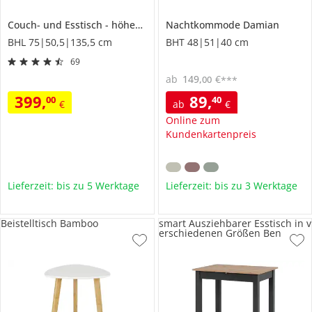
Couch- und Esstisch
höhenverstellbar und ausziehbar
Nachtkommode
Damian
Sizilien
BHL 75|50,5|135,5 cm
BHT 48|51|40 cm
69
ab
149
,
€
00
***
399
,
89
,
00
40
€
ab
€
Online zum
Kundenkartenpreis
Lieferzeit: bis zu 5 Werktage
Lieferzeit: bis zu 3 Werktage
Beistelltisch Bamboo
smart Ausziehbarer Esstisch in v
erschiedenen Größen Ben