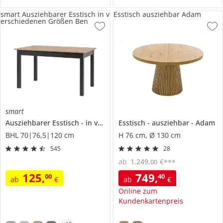
smart Ausziehbarer Esstisch in v
Esstisch ausziehbar Adam
erschiedenen Größen Ben
smart
Ausziehbarer Esstisch
in verschiedenen Größen
Esstisch
ausziehbar
Ben
Adam
BHL 70|76,5|120 cm
H 76 cm, Ø 130 cm
545
28
ab
1.249
,
€
00
***
125
,
749
,
00
40
ab
€
ab
€
Online zum
Kundenkartenpreis