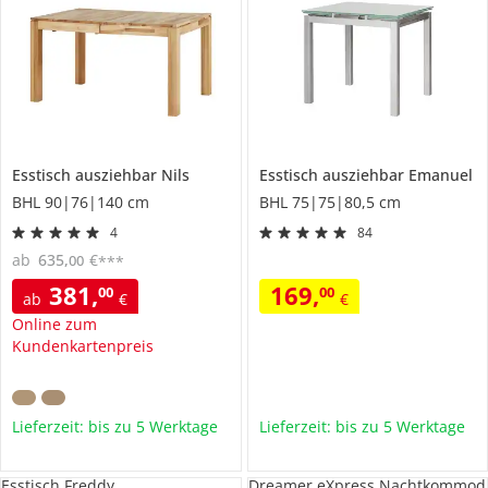
Esstisch ausziehbar
Nils
Esstisch ausziehbar
Emanuel
BHL 90|76|140 cm
BHL 75|75|80,5 cm
4
84
ab
635
,
€
00
***
381
,
169
,
00
00
ab
€
€
Online zum
Kundenkartenpreis
Lieferzeit: bis zu 5 Werktage
Lieferzeit: bis zu 5 Werktage
Esstisch Freddy
Dreamer eXpress Nachtkommod