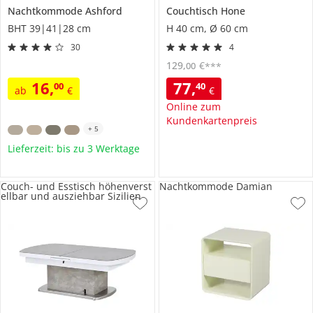
Nachtkommode
Ashford
Couchtisch
Hone
BHT 39|41|28 cm
H 40 cm, Ø 60 cm
30
4
129
,
€
00
***
16
,
77
,
00
40
ab
€
€
Online zum
Kundenkartenpreis
+
5
Lieferzeit: bis zu 3 Werktage
Couch- und Esstisch höhenverst
Nachtkommode Damian
ellbar und ausziehbar Sizilien