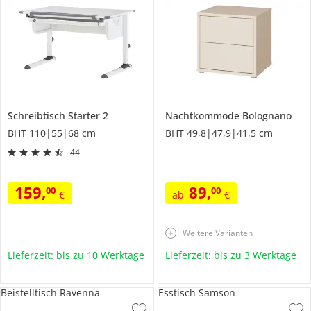
Schreibtisch
Starter 2
Nachtkommode
Bolognano
BHT 110|55|68 cm
BHT 49,8|47,9|41,5 cm
44
159
,
89
,
00
00
€
ab
€
Weitere Varianten
Lieferzeit: bis zu 10 Werktage
Lieferzeit: bis zu 3 Werktage
Beistelltisch Ravenna
Esstisch Samson