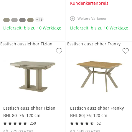
Kundenkartenpreis
Weitere Varianten
+
19
Lieferzeit: bis zu 10 Werktage
Lieferzeit: bis zu 10 Werktage
Esstisch ausziehbar Tizian
Esstisch ausziehbar Franky
Esstisch ausziehbar
Tizian
Esstisch ausziehbar
Franky
BHL 80|76|120 cm
BHL 80|76|120 cm
250
62
ab
779
,
€
ab
599
,
€
00
00
***
***