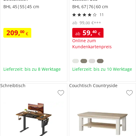
BHL 45|55|45 cm
BHL 67|76|60 cm
11
ab
99
,
€
00
***
209
,
59
,
00
40
€
ab
€
Online zum
Kundenkartenpreis
Lieferzeit: bis zu 8 Werktage
Lieferzeit: bis zu 10 Werktage
Schreibtisch
Couchtisch Countryside