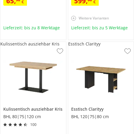
65
,
599
,
€
€
Weitere Varianten
Lieferzeit: bis zu 8 Werktage
Lieferzeit: bis zu 5 Werktage
Kulissentisch ausziehbar Kris
Esstisch Clarityy
Kulissentisch ausziehbar
Kris
Esstisch
Clarityy
BHL 80|75|120 cm
BHL 120|75|80 cm
100