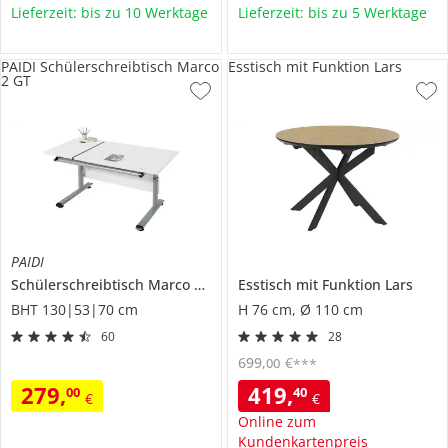
Lieferzeit: bis zu 10 Werktage
Lieferzeit: bis zu 5 Werktage
PAIDI Schülerschreibtisch Marco
Esstisch mit Funktion Lars
2 GT
PAIDI
Schülerschreibtisch
Marco 2 GT
Esstisch mit Funktion
Lars
BHT 130|53|70 cm
H 76 cm, Ø 110 cm
60
28
699
,
€
00
***
279
,
419
,
00
40
€
€
Online zum
Kundenkartenpreis