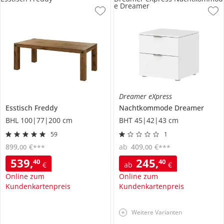
e Dreamer
Dreamer eXpress
Esstisch
Freddy
Nachtkommode
Dreamer
BHL 100|77|200 cm
BHT 45|42|43 cm
59
1
899
,
€
ab
409
,
€
00
00
***
***
539
,
245
,
40
40
€
ab
€
Online zum
Online zum
Kundenkartenpreis
Kundenkartenpreis
Weitere Varianten