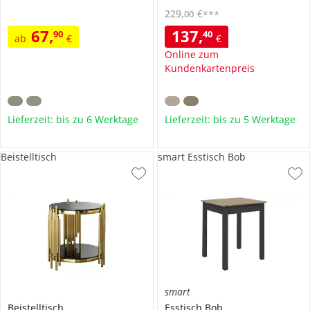
229
,
€
00
***
67
,
137
,
90
40
ab
€
€
Online zum
Kundenkartenpreis
Lieferzeit: bis zu 6 Werktage
Lieferzeit: bis zu 5 Werktage
Beistelltisch
smart Esstisch Bob
smart
Beistelltisch
Esstisch
Bob