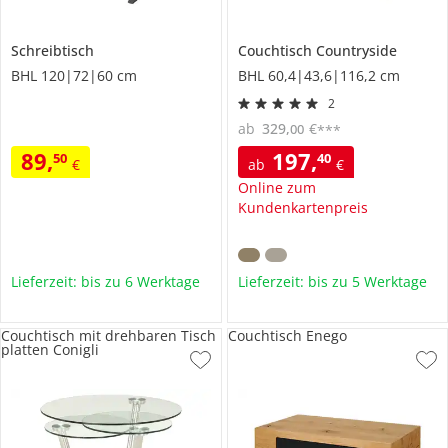
Schreibtisch
Couchtisch
Countryside
BHL 120|72|60 cm
BHL 60,4|43,6|116,2 cm
2
ab
329
,
€
00
***
89
,
197
,
50
40
€
ab
€
Online zum
Kundenkartenpreis
Lieferzeit: bis zu 6 Werktage
Lieferzeit: bis zu 5 Werktage
Couchtisch mit drehbaren Tisch
Couchtisch Enego
platten Conigli