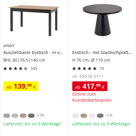
smart
Ausziehbarer Esstisch
in verschiedenen Größen
Esstisch
mit Glastischplatte
Ben
BHL 80|76,5|140 cm
H 76 cm, Ø 110 cm
545
74
ab
695
,
€
00
***
139
,
417
,
00
00
ab
€
ab
€
Online zum
Kundenkartenpreis
+
10
+
4
Lieferzeit: bis zu 5 Werktage
Lieferzeit: bis zu 5 Werktage