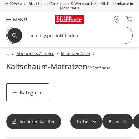
☀
40%*
auf
ALLES
– außer Elektro- & Werbeartikel – Mit Kundenkarte im
Möbelhaus
MENÜ
Matratzen & Zubehör
Matratzen-Arten
Kaltschaum-Matratzen
20 Ergebnisse
Kategorie
Sortieren & Filter
Farbe
Preis