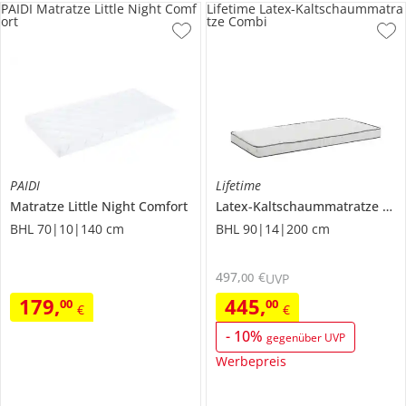
PAIDI Matratze Little Night Comf
Lifetime Latex-Kaltschaummatra
ort
tze Combi
PAIDI
Lifetime
Matratze
Little Night Comfort
Latex-Kaltschaummatratze
Com
BHL 70|10|140 cm
BHL 90|14|200 cm
497
,
€
00
UVP
179
,
445
,
00
00
€
€
-
10
%
gegenüber UVP
Werbepreis