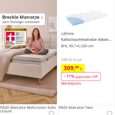
Lifetime
Kaltschaummatratze
Advanced
BHL 90|14|200 cm
348
,
€
00
UVP
309
,
00
€
-
11
%
gegenüber UVP
Werbepreis
PAIDI Matratze Mehrzonen Kalts
PAIDI Matratze Twin
chaum