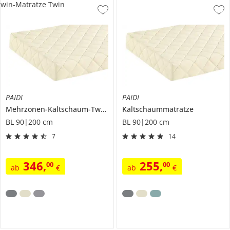
win-Matratze Twin
PAIDI
PAIDI
Mehrzonen-Kaltschaum-Twin-Matratze
Kaltschaummatratze
Twin
BL 90|200 cm
BL 90|200 cm
7
14
346
,
255
,
00
00
ab
€
ab
€