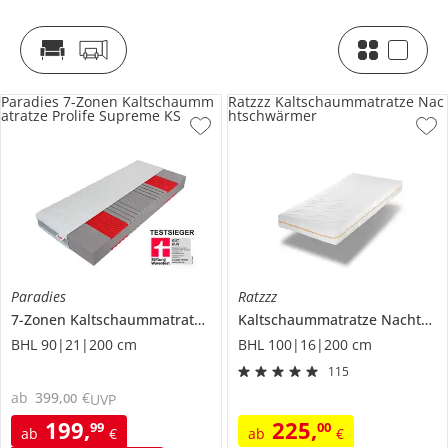
Paradies 7-Zonen Kaltschaumm
Ratzzz Kaltschaummatratze Nac
atratze Prolife Supreme KS
htschwärmer
Paradies
Ratzzz
7-Zonen Kaltschaummatratze
Prolife Supreme KS
Kaltschaummatratze
Nachtschwärmer
BHL 90|21|200 cm
BHL 100|16|200 cm
115
ab
399
,
€
00
UVP
199
,
225
,
99
00
ab
€
ab
€