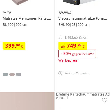
PAIDI
TEMPUR
Matratze
Mehrzonen Kaltschaum
Viscoschaummatratze
Form Plus Hybrid
BL 100|200 cm
BHL 90|25|200 cm
ab
1.498
,
€
00
UVP
399
,
749
,
00
00
€
ab
€
-
50
%
gegenüber UVP
Werbepreis
Weitere Varianten
Lifetime Kaltschaummatratze Ad
vanced