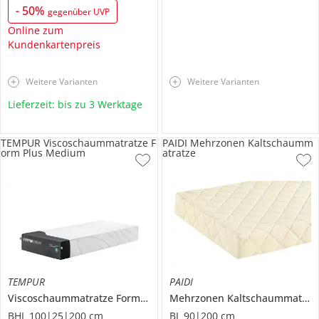
-
50
%
gegenüber UVP
Online zum
Kundenkartenpreis
Weitere Varianten
Weitere Varianten
Lieferzeit: bis zu 3 Werktage
TEMPUR Viscoschaummatratze F
PAIDI Mehrzonen Kaltschaumm
orm Plus Medium
atratze
TEMPUR
PAIDI
Viscoschaummatratze
Form Plus Medium
Mehrzonen Kaltschaummatratze
BHL 100|25|200 cm
BL 90|200 cm