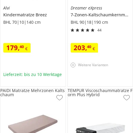
Alvi
Dreamer eXpress
Kindermatratze
Breez
7-Zonen-Kaltschaumkernmatratze
BHL 70|10|140 cm
BHL 90|18|190 cm
44
179
,
203
,
40
40
€
€
Weitere Varianten
Lieferzeit: bis zu 10 Werktage
PAIDI Matratze Mehrzonen Kalts
TEMPUR Viscoschaummatratze F
chaum
orm Plus Hybrid