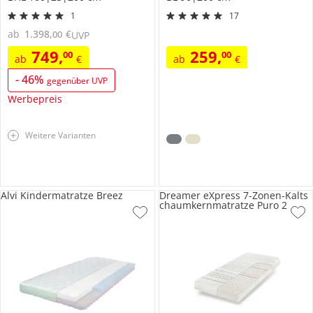
1
17
ab
1.398
,
€
00
UVP
749
,
259
,
00
00
ab
€
ab
€
-
46
%
gegenüber UVP
Werbepreis
Weitere Varianten
Alvi Kindermatratze Breez
Dreamer eXpress 7-Zonen-Kalts
chaumkernmatratze Puro 2