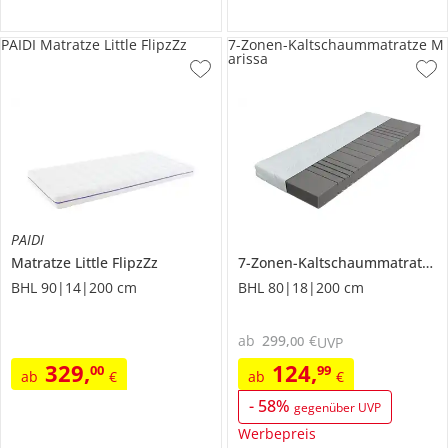
PAIDI Matratze Little FlipzZz
7-Zonen-Kaltschaummatratze M
arissa
PAIDI
Matratze
Little FlipzZz
7-Zonen-Kaltschaummatratze
BHL 90|14|200 cm
BHL 80|18|200 cm
ab
299
,
€
00
UVP
329
,
124
,
00
99
ab
€
ab
€
-
58
%
gegenüber UVP
Werbepreis