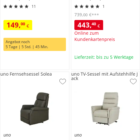
11
1
739
,
€
00
***
149
,
443
,
00
40
€
€
Online zum
Kundenkartenpreis
Angebot noch
5 Tage | 5 Std. | 45 Min.
Lieferzeit: bis zu 5 Werktage
uno Fernsehsessel Solea
uno TV-Sessel mit Aufstehhilfe J
ack
uno
uno