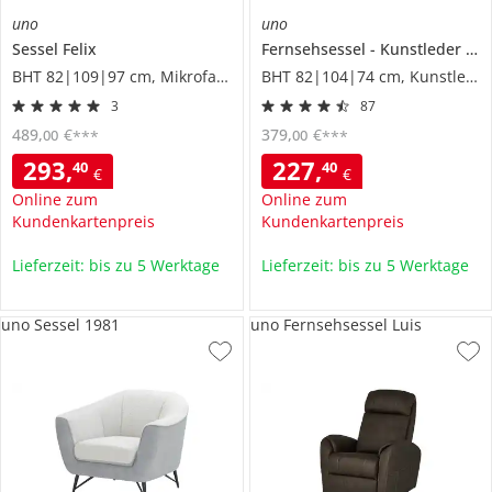
uno
uno
Sessel
Felix
Fernsehsessel
Kunstleder
So
BHT 82|109|97 cm, Mikrofaser
BHT 82|104|74 cm, Kunstleder
3
87
489
,
€
379
,
€
00
00
***
***
293
,
227
,
40
40
€
€
Online zum
Online zum
Kundenkartenpreis
Kundenkartenpreis
Lieferzeit: bis zu 5 Werktage
Lieferzeit: bis zu 5 Werktage
uno Sessel 1981
uno Fernsehsessel Luis