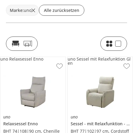
Marke
:
uno
Alle zurücksetzen
uno Relaxsessel Enno
uno Sessel mit Relaxfunktion Gl
en
uno
uno
Relaxsessel
Enno
Sessel
mit Relaxfunktion
Gl
BHT 74|108|90 cm, Chenille
BHT 77|102|97 cm, Cordstoff