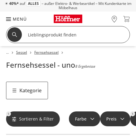
☀
40%*
auf
ALLES
– außer Elektro- & Werbeartikel – Mit Kundenkarte im
Möbelhaus
MENÜ
Sessel
Fernsehsessel
Fernsehsessel - uno
8 Ergebnisse
Kategorie
1
1
Sortieren & Filter
Farbe
Preis