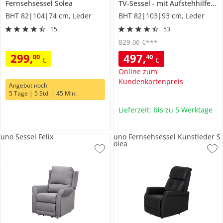
Fernsehsessel
Solea
TV-Sessel
mit Aufstehhilfe
J
BHT 82|104|74 cm, Leder
BHT 82|103|93 cm, Leder
15
53
829
,
€
00
***
299
,
497
,
00
40
€
€
Online zum
Kundenkartenpreis
Angebot noch
5 Tage | 5 Std. | 45 Min.
Lieferzeit: bis zu 5 Werktage
uno Sessel Felix
uno Fernsehsessel Kunstleder S
olea