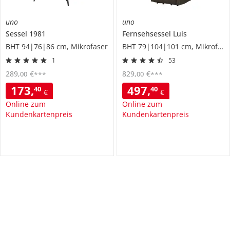
uno
uno
Sessel
1981
Fernsehsessel
Luis
BHT 94|76|86 cm, Mikrofaser
BHT 79|104|101 cm, Mikrofaser
1
53
289
,
€
829
,
€
00
00
***
***
173
,
497
,
40
40
€
€
Online zum
Online zum
Kundenkartenpreis
Kundenkartenpreis