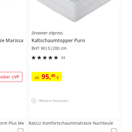
Dreamer eXpress
tze
Marissa
Kaltschaumtopper
Puro
BHT 90|5|200 cm
34
95
,
40
nüber UVP
ab
€
Weitere Varianten
orm Plus Me
Ratzzz Komfortschaummatratze Nachteule