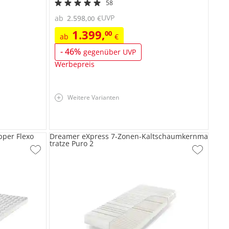
58
UVP
ab
2.598
,
€
00
1.399
,
00
ab
€
-
46
%
gegenüber UVP
Werbepreis
Weitere Varianten
per Flexo
Dreamer eXpress 7-Zonen-Kaltschaumkernma
tratze Puro 2