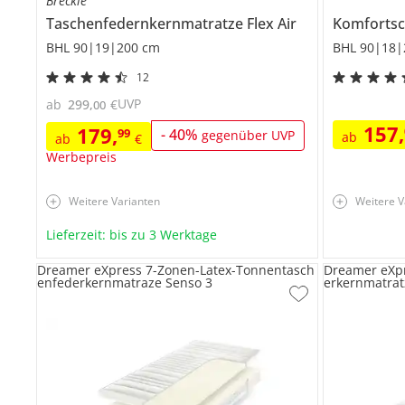
Breckle
Taschenfedernkernmatratze
Flex Air
Komforts
BHL 90|19|200 cm
BHL 90|18|
12
UVP
ab
299
,
€
00
157
,
179
,
99
-
40
%
gegenüber UVP
ab
ab
€
Werbepreis
Weitere Varianten
Weitere V
Lieferzeit: bis zu 3 Werktage
Dreamer eXpress 7-Zonen-Latex-Tonnentasch
Dreamer eXp
enfederkernmatraze Senso 3
erkernmatrat