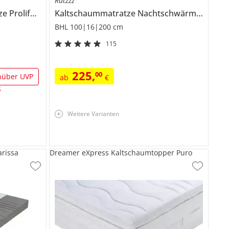
Ratzzz
ze
Prolife Supreme KS
Kaltschaummatratze
Nachtschwärmer
BHL 100|16|200 cm
115
225
,
00
nüber UVP
ab
€
s
Weitere Varianten
rissa
Dreamer eXpress Kaltschaumtopper Puro