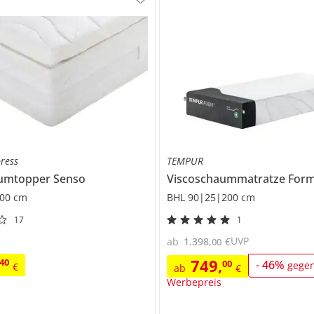
ress
TEMPUR
aumtopper
Senso
Viscoschaummatratze
Form 
00 cm
BHL 90|25|200 cm
17
1
UVP
ab
1.398
,
€
00
749
,
40
00
-
46
%
gege
€
ab
€
Werbepreis