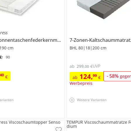
ress
nso 3
7-Zonen-Tonnentaschenfederkernmatratze
7-Zonen-Kaltschaummatra
Flexo 2
190 cm
BHL 80|18|200 cm
90
UVP
ab
299
,
€
00
124
,
40
99
-
58
%
gege
€
ab
€
Werbepreis
arianten
Weitere Varianten
ress Viscoschaumtopper Senso
TEMPUR Viscoschaummatratze F
dium