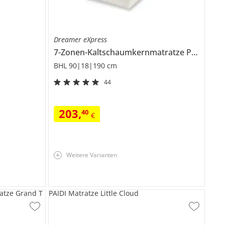
Dreamer eXpress
7-Zonen-Kaltschaumkernmatratze
Puro 2
BHL 90|18|190 cm
44
203
,
40
€
Weitere Varianten
atze Grand T
PAIDI Matratze Little Cloud