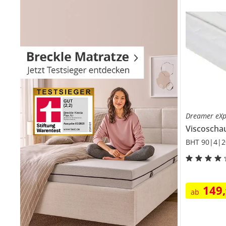
Dreamer eXp
Viscosch
BHT 90|4|2
149
,
ab