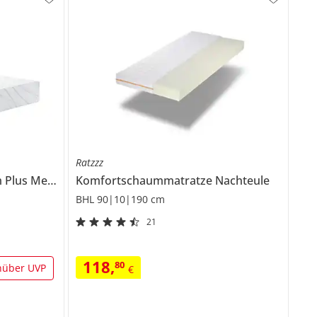
Ratzzz
Plus Medium
Komfortschaummatratze
Nachteule
BHL 90|10|190 cm
21
118
,
80
nüber UVP
€