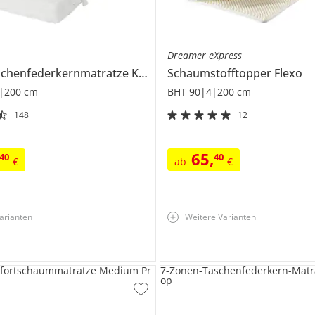
Dreamer eXpress
schenfederkernmatratze
Komfort T
Schaumstofftopper
Flexo
|200 cm
BHT 90|4|200 cm
148
12
65
,
40
40
€
ab
€
arianten
Weitere Varianten
ortschaummatratze Medium Pr
7-Zonen-Taschenfederkern-Matr
op