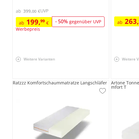
UVP
ab
399
,
€
00
263
,
199
,
99
-
50
%
gegenüber UVP
ab
ab
€
Werbepreis
Weitere Varianten
Weitere V
Ratzzz Komfortschaummatratze Langschläfer
Artone Tonn
mfort T