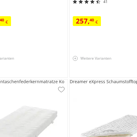
41
257
,
40
40
€
€
arianten
Weitere Varianten
entaschenfederkernmatratze Ko
Dreamer eXpress Schaumstofftop