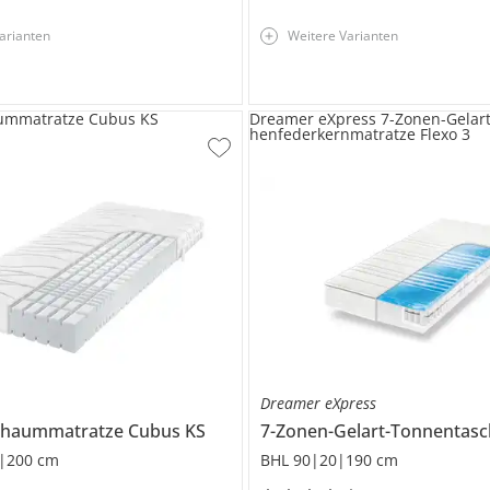
arianten
Weitere Varianten
ummatratze Cubus KS
Dreamer eXpress 7-Zonen-Gelar
henfederkernmatratze Flexo 3
Dreamer eXpress
chaummatratze
Cubus KS
|200 cm
BHL 90|20|190 cm