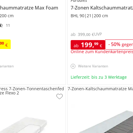
Paradies
chaummatratze
Max Foam
7-Zonen Kaltschaummatrat
200 cm
BHL 90|21|200 cm
11
UVP
ab
399
,
€
00
199
,
00
99
-
50
%
gege
€
ab
€
Online zum Kundenkartenprei
arianten
Weitere Varianten
Lieferzeit: bis zu 3 Werktage
ress 7-Zonen-Tonnentaschenfed
7-Zonen-Kaltschaummatratze Ma
ze Flexo 2