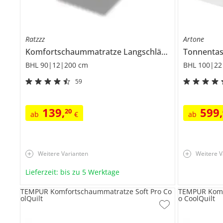
Ratzzz
Artone
Komfortschaummatratze
Langschläfer
Tonnenta
BHL 90|12|200 cm
BHL 100|22
59
139
,
599
,
20
ab
€
ab
Weitere Varianten
Weitere V
Lieferzeit: bis zu 5 Werktage
TEMPUR Komfortschaummatratze Soft Pro Co
TEMPUR Komf
olQuilt
o CoolQuilt