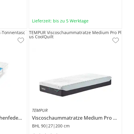
Lieferzeit: bis zu 5 Werktage
t-Tonnentasc
TEMPUR Viscoschaummatratze Medium Pro Pl
us CoolQuilt
TEMPUR
7-Zonen-Gelart-Tonnentaschenfederkernmatratze
Viscoschaummatratze
Flexo 3
Medium Pro Plus CoolQuilt
BHL 90|27|200 cm