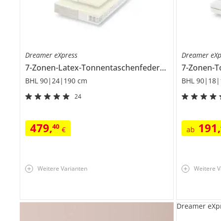
Dreamer eXpress
Dreamer eXp
7-Zonen-Latex-Tonnentaschenfederkernmatraze
Se
BHL 90|24|190 cm
BHL 90|18|
24
479
,
191
,
40
€
ab
Weitere Varianten
Weitere V
Dreamer eXp