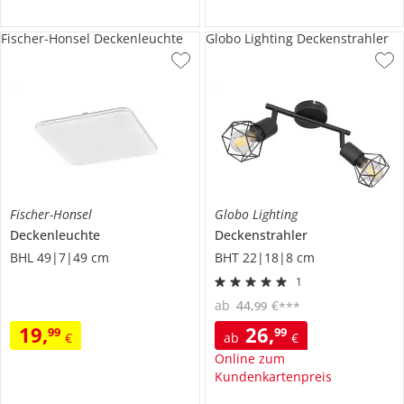
Fischer-Honsel Deckenleuchte
Globo Lighting Deckenstrahler
Fischer-Honsel
Globo Lighting
Deckenleuchte
Deckenstrahler
BHL 49|7|49 cm
BHT 22|18|8 cm
1
ab
44
,
€
99
***
19
,
26
,
99
99
€
ab
€
Online zum
Kundenkartenpreis