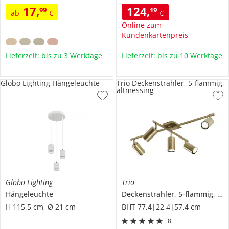
17
,
124
,
99
19
ab
€
€
Online zum
Kundenkartenpreis
Lieferzeit: bis zu 3 Werktage
Lieferzeit: bis zu 10 Werktage
Globo Lighting Hängeleuchte
Trio Deckenstrahler, 5-flammig,
altmessing
Globo Lighting
Trio
Hängeleuchte
Deckenstrahler, 5-flammig, altmessing
H 115,5 cm, Ø 21 cm
BHT 77,4|22,4|57,4 cm
8