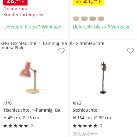
28
,
21
,
€
ab
€
Online zum
Kundenkartenpreis
Lieferzeit: bis zu 5 Werktage
Lieferzeit: bis zu 3 Werktage
KHG Tischleuchte, 1-flammig, Ba
KHG Stehleuchte
mbus/ Pink
KHG
KHG
Tischleuchte, 1-flammig, Bambus/ Pink
Stehleuchte
H 45 cm, Ø 15 cm
H 154 cm, Ø 30 cm
2
7
206
,
€
99
***