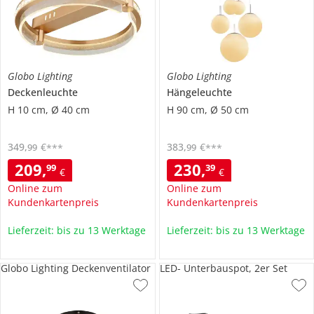
Globo Lighting
Globo Lighting
Deckenleuchte
Hängeleuchte
H 10 cm, Ø 40 cm
H 90 cm, Ø 50 cm
349
,
€
383
,
€
99
99
***
***
209
,
230
,
99
39
€
€
Online zum
Online zum
Kundenkartenpreis
Kundenkartenpreis
Lieferzeit: bis zu 13 Werktage
Lieferzeit: bis zu 13 Werktage
Globo Lighting Deckenventilator
LED- Unterbauspot, 2er Set