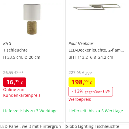
KHG
Paul Neuhaus
Tischleuchte
LED-Deckenleuchte, 2-flammig, Nickel-matt
H 33,5 cm, Ø 20 cm
BHT 113,2|6,8|24,2 cm
26
,
€
227
,
€
99
95
***
UVP
16
,
198
,
19
99
€
€
Online zum
-
13
%
gegenüber UVP
Kundenkartenpreis
Werbepreis
Lieferzeit: bis zu 3 Werktage
Lieferzeit: bis zu 6 Werktage
LED-Panel, weiß mit Hintergrun
Globo Lighting Tischleuchte