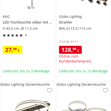
KHG
Globo Lighting
LED-Tischleuchte silber mit flexiblem Arm
Strahler
H 43,5 cm, Ø 11,5 cm
BHL 6|13,5|115 cm
9
214
,
€
99
***
27
,
128
,
99
99
€
€
Online zum
Kundenkartenpreis
Lieferzeit: bis zu 3 Werktage
Lieferzeit: bis zu 13 Werktage
Globo Lighting Deckenleuchte
Globo Lighting Deckenleuchte