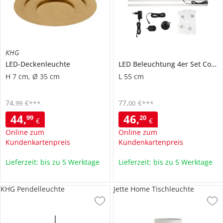
KHG
LED-Deckenleuchte
LED Beleuchtung 4er Set
Countryside
H 7 cm, Ø 35 cm
L 55 cm
74
,
€
77
,
€
99
00
***
***
44
,
46
,
99
20
€
€
Online zum
Online zum
Kundenkartenpreis
Kundenkartenpreis
Lieferzeit: bis zu 5 Werktage
Lieferzeit: bis zu 5 Werktage
KHG Pendelleuchte
Jette Home Tischleuchte