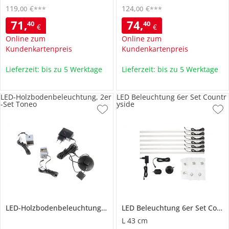
119
,
€
124
,
€
00
00
***
***
71
,
74
,
40
40
€
€
Online zum
Online zum
Kundenkartenpreis
Kundenkartenpreis
Lieferzeit: bis zu 5 Werktage
Lieferzeit: bis zu 5 Werktage
LED-Holzbodenbeleuchtung, 2er
LED Beleuchtung 6er Set Countr
-Set Toneo
yside
LED-Holzbodenbeleuchtung, 2er-Set
LED Beleuchtung 6er Set
Toneo
Countryside
L 43 cm