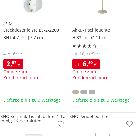
KHG
Steckdosenleiste
EE-2-2200
Akku-Tischleuchte
BHT 4,7|9,1|7,7 cm
H 33 cm, Ø 11 cm
3
4
,
€
ab
10
,
€
29
99
***
***
2
,
6
,
57
59
€
ab
€
Online zum
Online zum
Kundenkartenpreis
Kundenkartenpreis
Lieferzeit: bis zu 3 Werktage
Lieferzeit: bis zu 3 Werktage
KHG Keramik-Tischleuchte, 1-fla
KHG Pendelleuchte
mmig, `Kirschblüten`