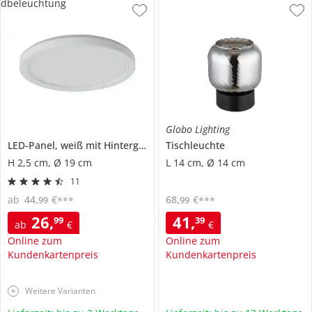
dbeleuchtung
Globo Lighting
LED-Panel, weiß mit Hintergrundbeleuchtung
Tischleuchte
H 2,5 cm, Ø 19 cm
L 14 cm, Ø 14 cm
11
ab
44
,
€
68
,
€
99
99
***
***
26
,
41
,
99
39
ab
€
€
Online zum
Online zum
Kundenkartenpreis
Kundenkartenpreis
Weitere Varianten