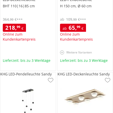
BHT 110|16|85 cm
H 150 cm, Ø 60 cm
364
,
€
ab
109
,
€
99
99
***
***
218
,
65
,
99
99
€
ab
€
Online zum
Online zum
Kundenkartenpreis
Kundenkartenpreis
Weitere Varianten
Lieferzeit: bis zu 3 Werktage
Lieferzeit: bis zu 3 Werktage
KHG LED-Pendelleuchte Sandy
KHG LED-Deckenleuchte Sandy