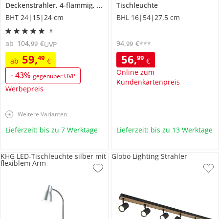
Deckenstrahler, 4-flammig, altmessing
Tischleuchte
BHT 24|15|24 cm
BHL 16|54|27,5 cm
8
ab
104
,
€
94
,
€
99
99
UVP
***
59
,
56
,
49
99
ab
€
€
Online zum
-
43
%
gegenüber UVP
Kundenkartenpreis
Werbepreis
Weitere Varianten
Lieferzeit: bis zu 7 Werktage
Lieferzeit: bis zu 13 Werktage
KHG LED-Tischleuchte silber mit
Globo Lighting Strahler
flexiblem Arm