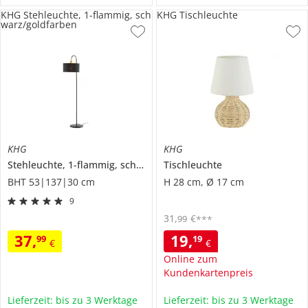
KHG Stehleuchte, 1-flammig, sch
KHG Tischleuchte
warz/goldfarben
KHG
KHG
Stehleuchte, 1-flammig, schwarz/goldfarben
Tischleuchte
BHT 53|137|30 cm
H 28 cm, Ø 17 cm
9
31
,
€
99
***
37
,
19
,
99
19
€
€
Online zum
Kundenkartenpreis
Lieferzeit: bis zu 3 Werktage
Lieferzeit: bis zu 3 Werktage