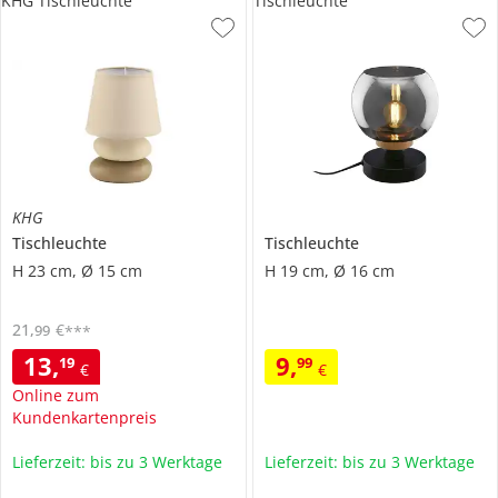
KHG Tischleuchte
Tischleuchte
KHG
Tischleuchte
Tischleuchte
H 23 cm, Ø 15 cm
H 19 cm, Ø 16 cm
21
,
€
99
***
13
,
9
,
19
99
€
€
Online zum
Kundenkartenpreis
Lieferzeit: bis zu 3 Werktage
Lieferzeit: bis zu 3 Werktage