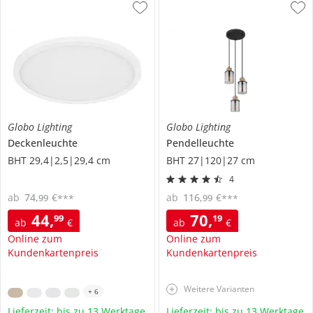
Globo Lighting
Globo Lighting
Deckenleuchte
Pendelleuchte
BHT 29,4|2,5|29,4 cm
BHT 27|120|27 cm
4
ab
74
,
€
ab
116
,
€
99
99
***
***
44
,
70
,
99
19
ab
€
ab
€
Online zum
Online zum
Kundenkartenpreis
Kundenkartenpreis
Weitere Varianten
+
6
Lieferzeit: bis zu 13 Werktage
Lieferzeit: bis zu 13 Werktage