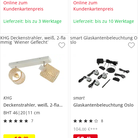
Online zum
Online zum
Kundenkartenpreis
Kundenkartenpreis
Lieferzeit: bis zu 3 Werktage
Lieferzeit: bis zu 10 Werktage
KHG Deckenstrahler, weiß, 2-fla
smart Glaskantenbeleuchtung O
mmig `Wiener Geflecht`
slo
KHG
smart
Deckenstrahler, weiß, 2-flammig `Wiener Geflecht`
Glaskantenbeleuchtung
Oslo
BHT 46|20|11 cm
7
8
104
,
€
00
***
99
40