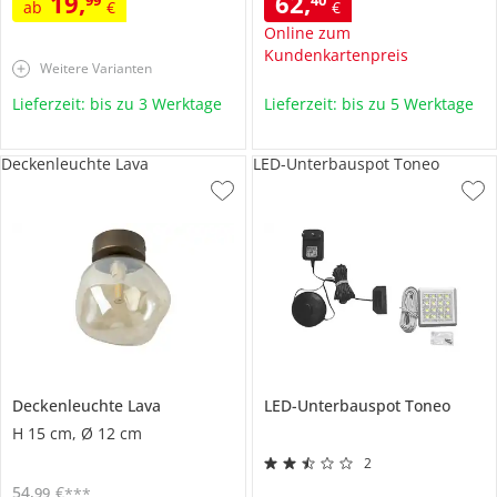
19
,
62
,
ab
€
€
Online zum
Kundenkartenpreis
Weitere Varianten
Lieferzeit: bis zu 3 Werktage
Lieferzeit: bis zu 5 Werktage
Deckenleuchte Lava
LED-Unterbauspot Toneo
Deckenleuchte
Lava
LED-Unterbauspot
Toneo
H 15 cm, Ø 12 cm
2
54
,
€
99
***