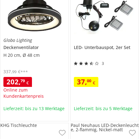
Globo Lighting
Deckenventilator
LED- Unterbauspot, 2er Set
H 20 cm, Ø 48 cm
3
337
,
€
99
***
202
,
37
,
79
00
€
€
Online zum
Kundenkartenpreis
Lieferzeit: bis zu 13 Werktage
Lieferzeit: bis zu 5 Werktage
KHG Tischleuchte
Paul Neuhaus LED-Deckenleucht
e, 2-flammig, Nickel-matt