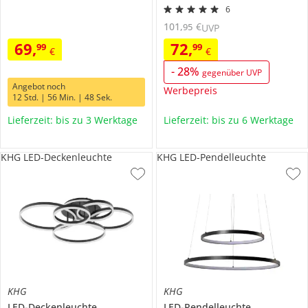
6
101
,
€
95
UVP
69
,
72
,
99
99
€
€
-
28
%
gegenüber UVP
Angebot noch
Werbepreis
12 Std. | 56 Min. | 48 Sek.
Lieferzeit: bis zu 3 Werktage
Lieferzeit: bis zu 6 Werktage
KHG LED-Deckenleuchte
KHG LED-Pendelleuchte
KHG
KHG
LED-Deckenleuchte
LED-Pendelleuchte