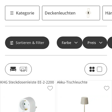
Kategorie
Deckenleuchten
Hän
Sortieren & Filter
Farbe
Preis
KHG Steckdosenleiste EE-2-2200
Akku-Tischleuchte