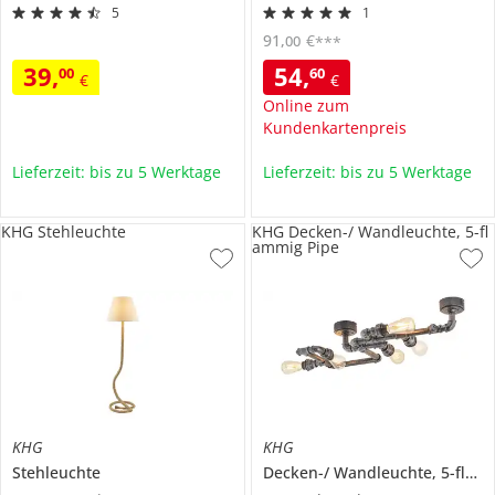
5
1
91
,
€
00
***
39
,
54
,
00
60
€
€
Online zum
Kundenkartenpreis
Lieferzeit: bis zu 5 Werktage
Lieferzeit: bis zu 5 Werktage
KHG Stehleuchte
KHG Decken-/ Wandleuchte, 5-fl
ammig Pipe
KHG
KHG
Stehleuchte
Decken-/ Wandleuchte, 5-flammig