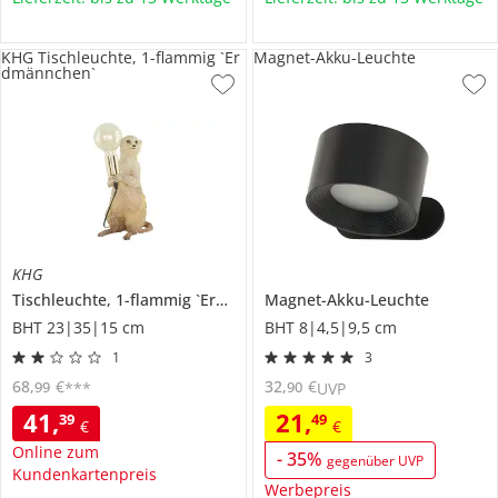
KHG Tischleuchte, 1-flammig `Er
Magnet-Akku-Leuchte
dmännchen`
KHG
Tischleuchte, 1-flammig `Erdmännchen`
Magnet-Akku-Leuchte
BHT 23|35|15 cm
BHT 8|4,5|9,5 cm
1
3
68
,
€
32
,
€
99
90
***
UVP
41
,
21
,
39
49
€
€
Online zum
-
35
%
gegenüber UVP
Kundenkartenpreis
Werbepreis