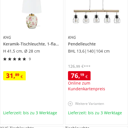
KHG
KHG
Keramik-Tischleuchte, 1-flammig, `Kirschblüten`
Pendelleuchte
H 41,5 cm, Ø 28 cm
BHL 13,6|140|104 cm
9
126
,
€
99
***
31
,
76
,
89
19
€
€
Online zum
Kundenkartenpreis
Weitere Varianten
Lieferzeit: bis zu 3 Werktage
Lieferzeit: bis zu 3 Werktage