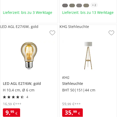
+
2
Lieferzeit: bis zu 3 Werktage
Lieferzeit: bis zu 13 Werktage
LED AGL E27/6W, gold
KHG Stehleuchte
KHG
LED AGL E27/6W, gold
Stehleuchte
H 10,4 cm, Ø 6 cm
BHT 50|151|44 cm
4
16
,
€
59
,
€
59
99
***
***
9
,
35
,
95
99
€
€