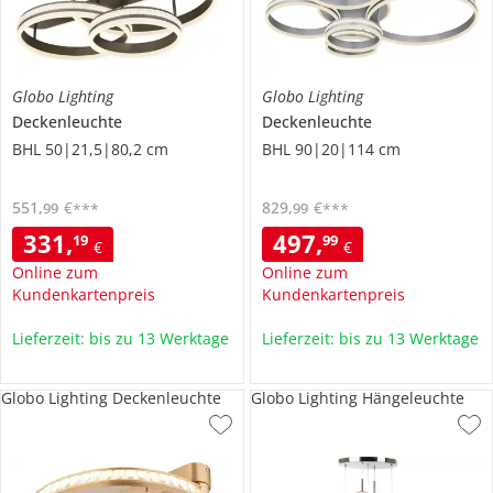
Globo Lighting
Globo Lighting
Deckenleuchte
Deckenleuchte
BHL 50|21,5|80,2 cm
BHL 90|20|114 cm
551
,
€
829
,
€
99
99
***
***
331
,
497
,
19
99
€
€
Online zum
Online zum
Kundenkartenpreis
Kundenkartenpreis
Lieferzeit: bis zu 13 Werktage
Lieferzeit: bis zu 13 Werktage
Globo Lighting Deckenleuchte
Globo Lighting Hängeleuchte