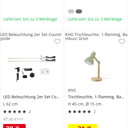
Lieferzeit: bis zu 3 Werktage
Lieferzeit: bis zu 3 Werktage
LED Beleuchtung 2er Set Countr
KHG Tischleuchte, 1-flammig, Ba
yside
mbus/ Grün
KHG
LED Beleuchtung 2er Set
Countryside
Tischleuchte, 1-flammig, Bambus/ Grün
L 62 cm
H 45 cm, Ø 15 cm
2
2
47
,
€
00
***
20
49