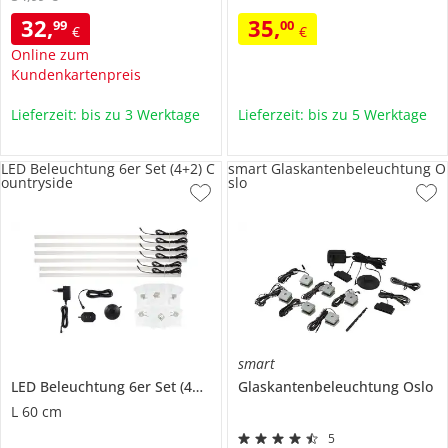
32
,
35
,
99
00
€
€
Online zum
Kundenkartenpreis
Lieferzeit: bis zu 3 Werktage
Lieferzeit: bis zu 5 Werktage
LED Beleuchtung 6er Set (4+2) C
smart Glaskantenbeleuchtung O
ountryside
slo
smart
LED Beleuchtung 6er Set (4+2)
Countryside
Glaskantenbeleuchtung
Oslo
L 60 cm
5