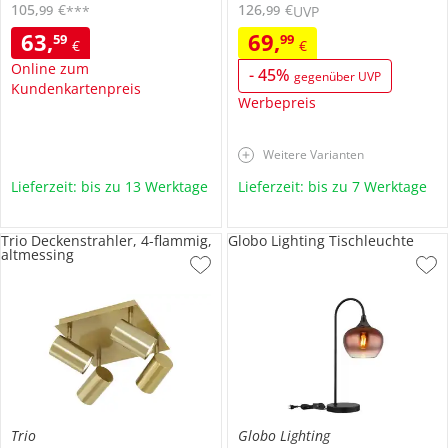
105
,
€
126
,
€
99
99
***
UVP
63
,
69
,
59
99
€
€
Online zum
-
45
%
gegenüber UVP
Kundenkartenpreis
Werbepreis
Weitere Varianten
Lieferzeit: bis zu 13 Werktage
Lieferzeit: bis zu 7 Werktage
Trio Deckenstrahler, 4-flammig,
Globo Lighting Tischleuchte
altmessing
Trio
Globo Lighting