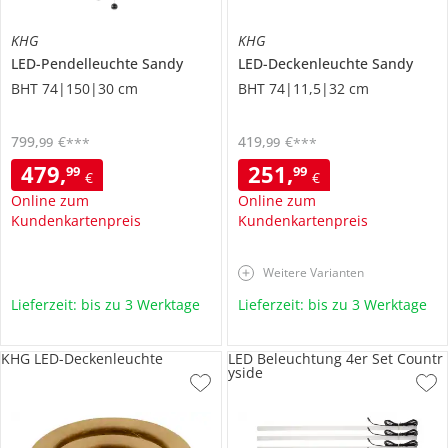
KHG
KHG
LED-Pendelleuchte
Sandy
LED-Deckenleuchte
Sandy
BHT 74|150|30 cm
BHT 74|11,5|32 cm
799
,
€
419
,
€
99
99
***
***
479
,
251
,
99
99
€
€
Online zum
Online zum
Kundenkartenpreis
Kundenkartenpreis
Weitere Varianten
Lieferzeit: bis zu 3 Werktage
Lieferzeit: bis zu 3 Werktage
KHG LED-Deckenleuchte
LED Beleuchtung 4er Set Countr
yside