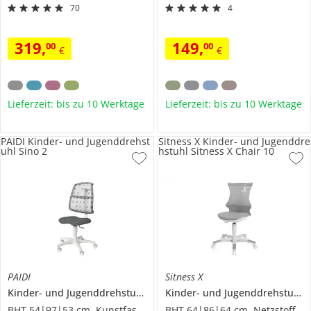
70
4
319
,
149
,
00
00
€
€
Lieferzeit: bis zu 10 Werktage
Lieferzeit: bis zu 10 Werktage
PAIDI Kinder- und Jugenddrehst
Sitness X Kinder- und Jugenddre
uhl Sino 2
hstuhl Sitness X Chair 10
PAIDI
Sitness X
Kinder- und Jugenddrehstuhl
Sino 2
Kinder- und Jugenddrehstuhl
S
BHT 54|97|53 cm, Kunstfaser
BHT 64|86|64 cm, Netzstoff/Mesh