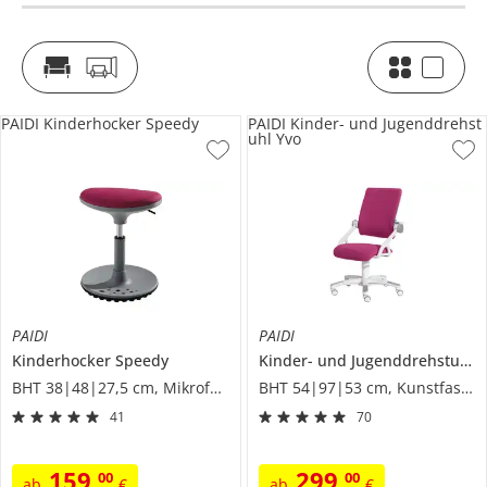
PAIDI Kinderhocker Speedy
PAIDI Kinder- und Jugenddrehst
uhl Yvo
PAIDI
PAIDI
Kinderhocker
Speedy
Kinder- und Jugenddrehstuhl
Y
BHT 38|48|27,5 cm, Mikrofaser
BHT 54|97|53 cm, Kunstfaser
41
70
159
,
299
,
00
00
ab
€
ab
€