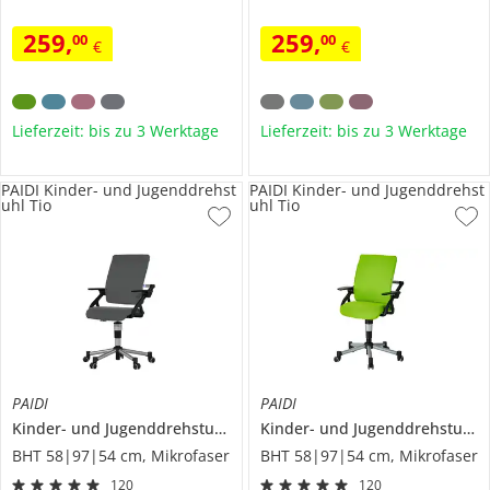
259
,
259
,
00
00
€
€
Lieferzeit: bis zu 3 Werktage
Lieferzeit: bis zu 3 Werktage
PAIDI Kinder- und Jugenddrehst
PAIDI Kinder- und Jugenddrehst
uhl Tio
uhl Tio
PAIDI
PAIDI
Kinder- und Jugenddrehstuhl
Tio
Kinder- und Jugenddrehstuhl
T
BHT 58|97|54 cm, Mikrofaser
BHT 58|97|54 cm, Mikrofaser
120
120