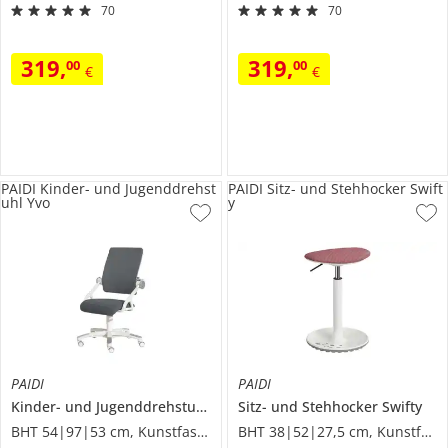
70
70
319
,
319
,
00
00
€
€
PAIDI Kinder- und Jugenddrehst
PAIDI Sitz- und Stehhocker Swift
uhl Yvo
y
PAIDI
PAIDI
Kinder- und Jugenddrehstuhl
Yvo
Sitz- und Stehhocker
Swifty
BHT 54|97|53 cm, Kunstfaser
BHT 38|52|27,5 cm, Kunstfaser