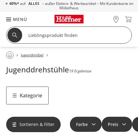
☀
40%*
auf
ALLES
– außer Elektro- & Werbeartikel – Mit Kundenkarte im
Möbelhaus
MENÜ
Jugendmöbel
Jugenddrehstühle
19 Ergebnisse
Kategorie
Sortieren & Filter
Farbe
Preis