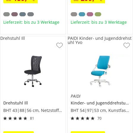
Lieferzeit: bis zu 3 Werktage
Lieferzeit: bis zu 3 Werktage
Drehstuhl Ill
PAIDI Kinder- und Jugenddrehst
uhl Yvo
PAIDI
Drehstuhl
Ill
Kinder- und Jugenddrehstuhl
Y
BHT 43|88|56 cm, Netzstoff/Mesh
BHT 54|97|53 cm, Kunstfaser
81
70