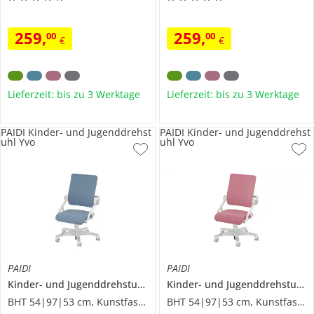
259
,
259
,
00
00
€
€
Lieferzeit: bis zu 3 Werktage
Lieferzeit: bis zu 3 Werktage
PAIDI Kinder- und Jugenddrehst
PAIDI Kinder- und Jugenddrehst
uhl Yvo
uhl Yvo
PAIDI
PAIDI
Kinder- und Jugenddrehstuhl
Yvo
Kinder- und Jugenddrehstuhl
Y
BHT 54|97|53 cm, Kunstfaser
BHT 54|97|53 cm, Kunstfaser