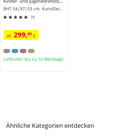
Kinder- und Jugenddrehstuhl
Yvo
BHT 54|97|53 cm, Kunstfaser
70
299
,
00
ab
€
Lieferzeit: bis zu 10 Werktage
Ähnliche Kategorien entdecken