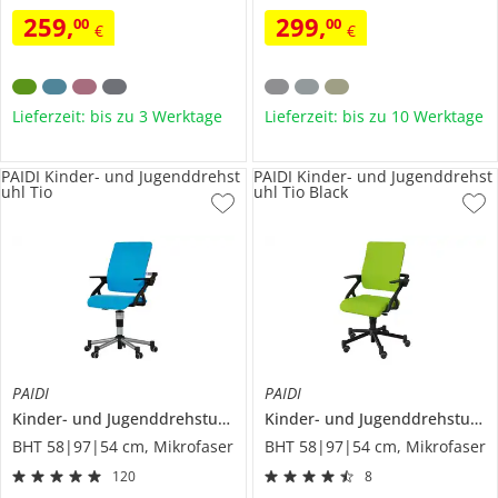
259
,
299
,
00
00
€
€
Lieferzeit: bis zu 3 Werktage
Lieferzeit: bis zu 10 Werktage
PAIDI Kinder- und Jugenddrehst
PAIDI Kinder- und Jugenddrehst
uhl Tio
uhl Tio Black
PAIDI
PAIDI
Kinder- und Jugenddrehstuhl
Tio
Kinder- und Jugenddrehstuhl
T
BHT 58|97|54 cm, Mikrofaser
BHT 58|97|54 cm, Mikrofaser
120
8