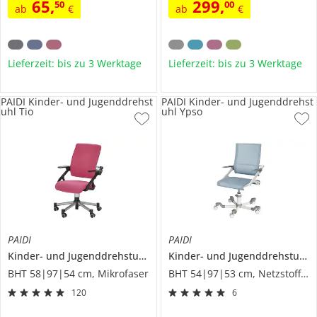
65
,
299
,
50
00
ab
€
ab
€
Lieferzeit: bis zu 3 Werktage
Lieferzeit: bis zu 3 Werktage
PAIDI Kinder- und Jugenddrehst
PAIDI Kinder- und Jugenddrehst
uhl Tio
uhl Ypso
PAIDI
PAIDI
Kinder- und Jugenddrehstuhl
Tio
Kinder- und Jugenddrehstuhl
Y
BHT 58|97|54 cm, Mikrofaser
BHT 54|97|53 cm, Netzstoff/Mesh
120
6