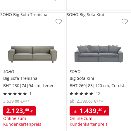
SOHO Big Sofa Trenisha
SOHO Big Sofa Kini
SOHO
SOHO
Big Sofa
Trenisha
Big Sofa
Kini
BHT 230|74|94 cm, Leder
BHT 260|83|120 cm, Cordstoff
1
12
3.539
,
€
ab
2.399
,
€
00
00
***
***
2.123
,
1.439
,
40
40
€
ab
€
Online zum
Online zum
Kundenkartenpreis
Kundenkartenpreis