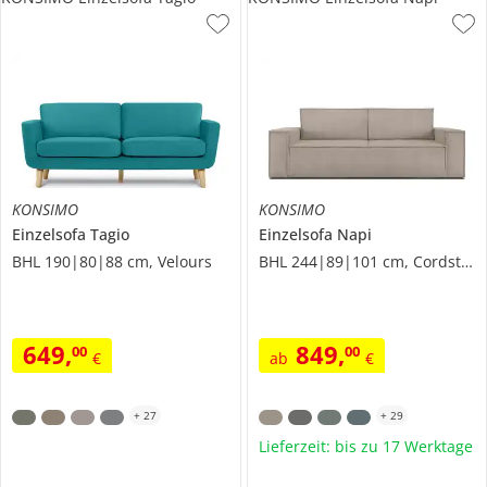
KONSIMO
KONSIMO
Einzelsofa
Tagio
Einzelsofa
Napi
BHL 190|80|88 cm, Velours
BHL 244|89|101 cm, Cordstoff
649
,
849
,
00
00
€
ab
€
+
27
+
29
Lieferzeit: bis zu 17 Werktage