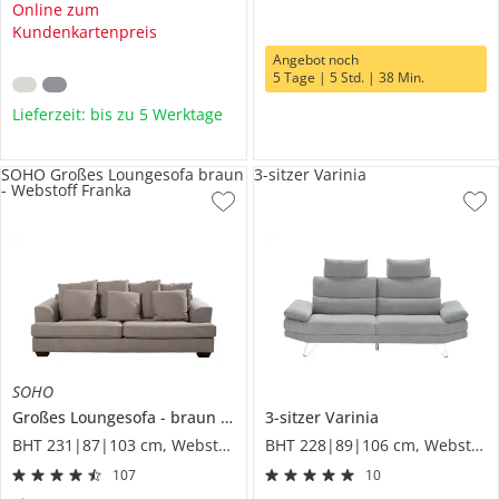
Online zum
Kundenkartenpreis
Angebot noch
5 Tage | 5 Std. | 38 Min.
Lieferzeit: bis zu 5 Werktage
SOHO Großes Loungesofa braun
3-sitzer Varinia
- Webstoff Franka
SOHO
Großes Loungesofa
braun - Webstoff
3-sitzer
Franka
Varinia
BHT 231|87|103 cm, Webstoff
BHT 228|89|106 cm, Webstoff
107
10