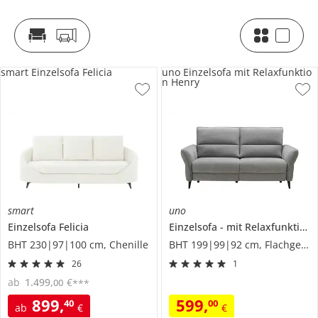
smart Einzelsofa Felicia
uno Einzelsofa mit Relaxfunktio
n Henry
smart
uno
Einzelsofa
Felicia
Einzelsofa
mit Relaxfunktion
BHT 230|97|100 cm, Chenille
BHT 199|99|92 cm, Flachgewebe
26
1
ab
1.499
,
€
00
***
899
,
599
,
40
00
ab
€
€