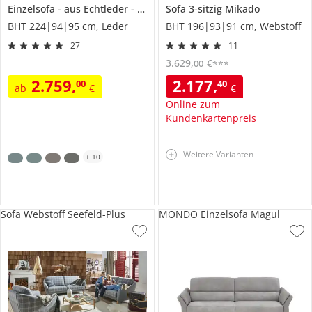
Einzelsofa
aus Echtleder
1926
Sofa 3-sitzig
Mikado
BHT 224|94|95 cm, Leder
BHT 196|93|91 cm, Webstoff
27
11
3.629
,
€
00
***
2.759
,
2.177
,
00
40
ab
€
€
Online zum
Kundenkartenpreis
Weitere Varianten
+
10
Sofa Webstoff Seefeld-Plus
MONDO Einzelsofa Magul