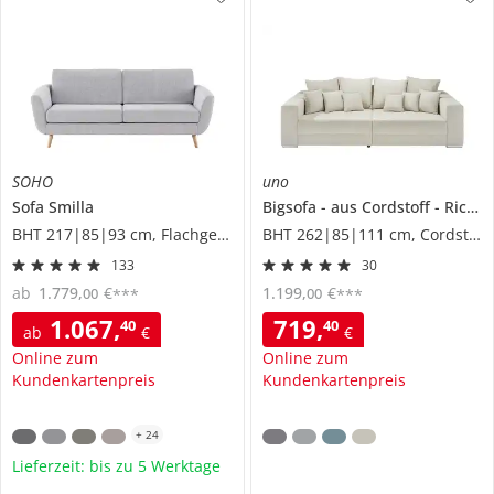
SOHO
uno
Sofa
Smilla
Bigsofa
aus Cordstoff
Ricardo
BHT 217|85|93 cm, Flachgewebe
BHT 262|85|111 cm, Cordstoff
133
30
ab
1.779
,
€
1.199
,
€
00
00
***
***
1.067
,
719
,
40
40
ab
€
€
Online zum
Online zum
Kundenkartenpreis
Kundenkartenpreis
+
24
Lieferzeit: bis zu 5 Werktage