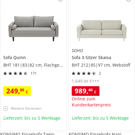
SOHO
Sofa
Quinn
Sofa 3-Sitzer
Skaisa
BHT 181|83|82 cm, Flachgewebe
BHT 212|85|97 cm, Webstoff
171
2
1.649
,
€
00
***
249
,
989
,
00
40
€
€
Online zum
Kundenkartenpreis
Weitere Varianten
Lieferzeit: bis zu 5 Werktage
Lieferzeit: bis zu 5 Werktage
KONSIMO Einzelsofa Tagio
KONSIMO Einzelsofa Napi