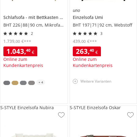
uno
Schlafsofa
mit Bettkasten
Fjord
Einzelsofa
Umi
BHT 226|88|90 cm, Mikrofaser
BHT 197|71|92 cm, Webstoff
2
3
1.739
,
€
439
,
€
00
00
***
***
1.043
,
263
,
40
40
€
€
Online zum
Online zum
Kundenkartenpreis
Kundenkartenpreis
Weitere Varianten
+
4
S-STYLE Einzelsofa Nubira
S-STYLE Einzelsofa Oskar