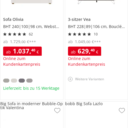
Sofa
Olivia
3-sitzer
Vea
BHT 240|100|98 cm, Webstoff
BHT 228|89|106 cm, Boucléstoff
62
10
ab
1.729
,
€
ab
1.049
,
€
00
00
***
***
1.037
,
629
,
40
40
ab
€
ab
€
Online zum
Online zum
Kundenkartenpreis
Kundenkartenpreis
Weitere Varianten
Lieferzeit: bis zu 15 Werktage
Big Sofa in moderner Bubble-Op
bobb Big Sofa Lazlo
tik Valentina