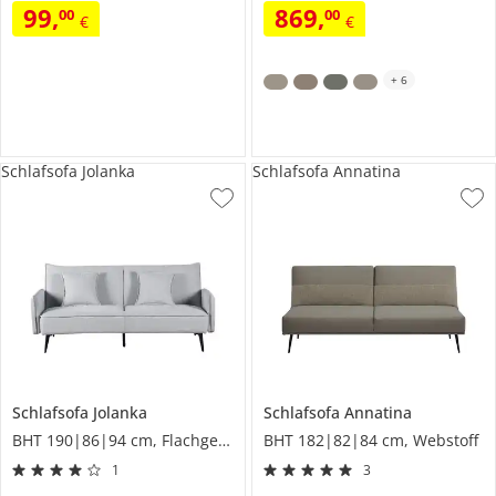
99
,
869
,
00
00
€
€
+
6
Schlafsofa Jolanka
Schlafsofa Annatina
Schlafsofa
Jolanka
Schlafsofa
Annatina
BHT 190|86|94 cm, Flachgewebe
BHT 182|82|84 cm, Webstoff
1
3