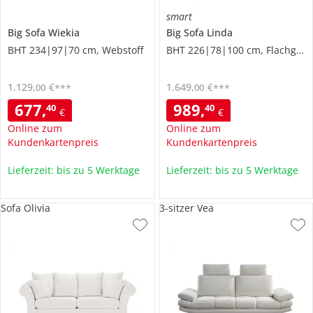
smart
Big Sofa
Wiekia
Big Sofa
Linda
BHT 234|97|70 cm, Webstoff
BHT 226|78|100 cm, Flachgewebe grob
1.129
,
€
1.649
,
€
00
00
***
***
677
,
989
,
40
40
€
€
Online zum
Online zum
Kundenkartenpreis
Kundenkartenpreis
Lieferzeit: bis zu 5 Werktage
Lieferzeit: bis zu 5 Werktage
Sofa Olivia
3-sitzer Vea