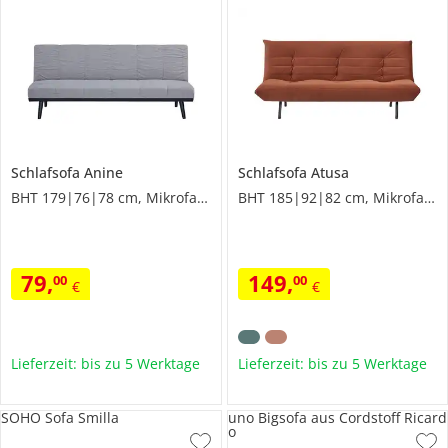
Schlafsofa
Anine
Schlafsofa
Atusa
BHT 179|76|78 cm, Mikrofaser
BHT 185|92|82 cm, Mikrofaser in Samt-Optik
79
,
149
,
00
00
€
€
Lieferzeit: bis zu 5 Werktage
Lieferzeit: bis zu 5 Werktage
SOHO Sofa Smilla
uno Bigsofa aus Cordstoff Ricard
o