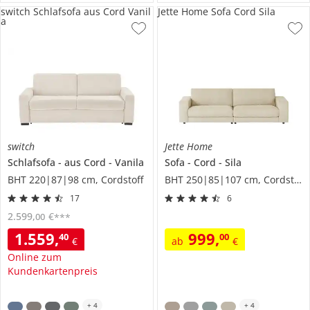
switch Schlafsofa aus Cord Vanil
Jette Home Sofa Cord Sila
a
switch
Jette Home
Schlafsofa
aus Cord
Vanila
Sofa
Cord
Sila
BHT 220|87|98 cm, Cordstoff
BHT 250|85|107 cm, Cordstoff
17
6
2.599
,
€
00
***
1.559
,
999
,
40
00
€
ab
€
Online zum
Kundenkartenpreis
+
4
+
4