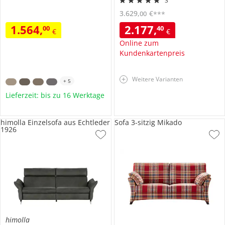
3
3.629
,
€
00
***
1.564
,
2.177
,
00
40
€
€
Online zum
Kundenkartenpreis
Weitere Varianten
+
5
Lieferzeit: bis zu 16 Werktage
himolla Einzelsofa aus Echtleder
Sofa 3-sitzig Mikado
1926
himolla