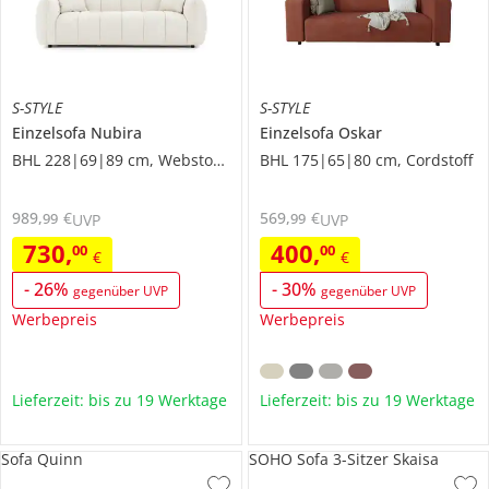
S-STYLE
S-STYLE
Einzelsofa
Nubira
Einzelsofa
Oskar
BHL 228|69|89 cm, Webstoff grob
BHL 175|65|80 cm, Cordstoff
989
,
€
569
,
€
99
99
UVP
UVP
730
,
400
,
00
00
€
€
-
26
%
-
30
%
gegenüber UVP
gegenüber UVP
Werbepreis
Werbepreis
Lieferzeit: bis zu 19 Werktage
Lieferzeit: bis zu 19 Werktage
Sofa Quinn
SOHO Sofa 3-Sitzer Skaisa