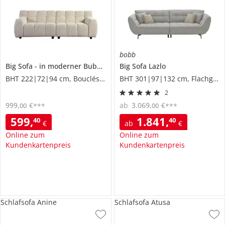
bobb
Big Sofa
in moderner Bubble-Optik
Big Sofa
Valentina
Lazlo
BHT 222|72|94 cm, Boucléstoff
BHT 301|97|132 cm, Flachgewebe
2
999
,
€
ab
3.069
,
€
00
00
***
***
599
,
1.841
,
40
40
€
ab
€
Online zum
Online zum
Kundenkartenpreis
Kundenkartenpreis
Schlafsofa Anine
Schlafsofa Atusa