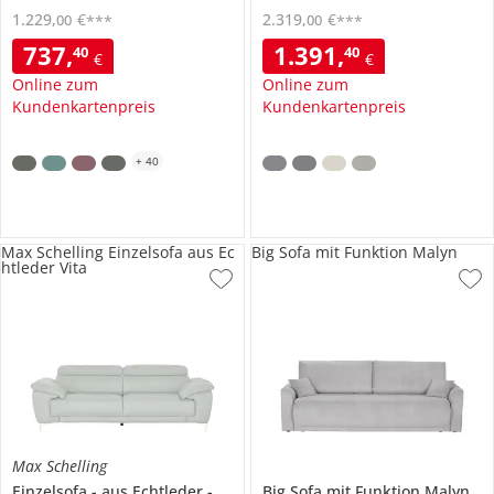
1.229
,
€
2.319
,
€
00
00
***
***
737
,
1.391
,
40
40
€
€
Online zum
Online zum
Kundenkartenpreis
Kundenkartenpreis
+
40
Max Schelling Einzelsofa aus Ec
Big Sofa mit Funktion Malyn
htleder Vita
Max Schelling
Einzelsofa
aus Echtleder
Vita
Big Sofa mit Funktion
Malyn