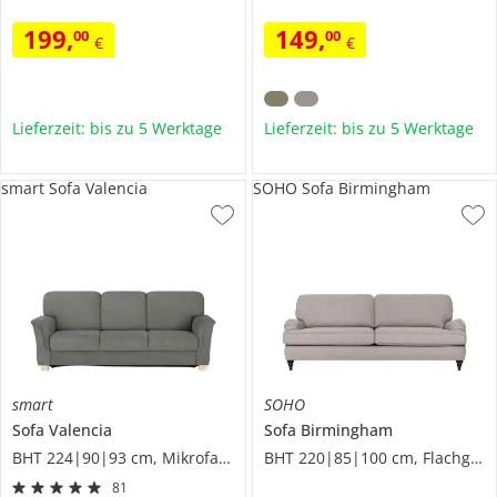
199
,
149
,
00
00
€
€
Lieferzeit: bis zu 5 Werktage
Lieferzeit: bis zu 5 Werktage
smart Sofa Valencia
SOHO Sofa Birmingham
smart
SOHO
Sofa
Valencia
Sofa
Birmingham
BHT 224|90|93 cm, Mikrofaser
BHT 220|85|100 cm, Flachgewebe
81