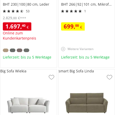
BHT 230|100|80 cm, Leder
BHT 266|92|101 cm, Mikrofaser
53
1
2.829
,
€
00
***
1.697
,
699
,
40
00
€
€
Online zum
Kundenkartenpreis
Weitere Varianten
Lieferzeit: bis zu 5 Werktage
Lieferzeit: bis zu 5 Werktage
Big Sofa Wiekia
smart Big Sofa Linda