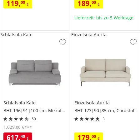
119
,
189
,
00
00
€
€
Lieferzeit: bis zu 5 Werktage
Schlafsofa Kate
Einzelsofa Aurita
Schlafsofa
Kate
Einzelsofa
Aurita
BHT 196|91|100 cm, Mikrofaser
BHT 173|90|85 cm, Cordstoff
50
3
1.029
,
€
00
***
617
,
179
,
40
00
€
€