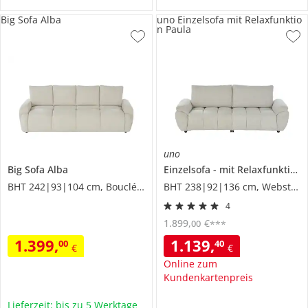
Big Sofa Alba
uno Einzelsofa mit Relaxfunktio
n Paula
uno
Big Sofa
Alba
Einzelsofa
mit Relaxfunktion
BHT 242|93|104 cm, Boucléstoff
BHT 238|92|136 cm, Webstoff
4
1.899
,
€
00
***
1.399
,
1.139
,
00
40
€
€
Online zum
Kundenkartenpreis
Lieferzeit: bis zu 5 Werktage