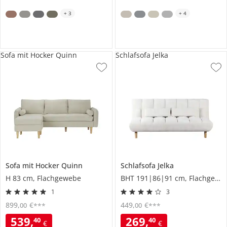
+
3
+
4
Sofa mit Hocker Quinn
Schlafsofa Jelka
Sofa mit Hocker
Quinn
Schlafsofa
Jelka
H 83 cm, Flachgewebe
BHT 191|86|91 cm, Flachgewebe
1
3
899
,
€
449
,
€
00
00
***
***
539
,
269
,
40
40
€
€