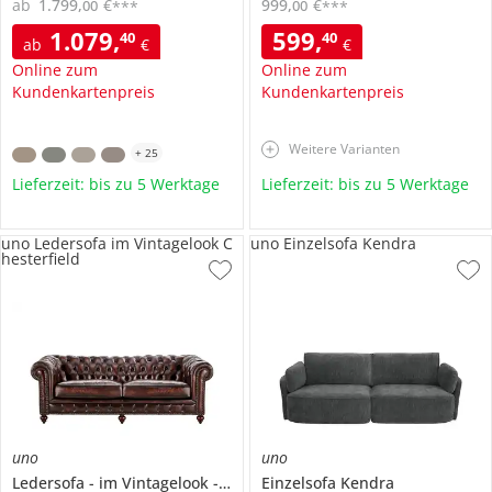
ab
1.799
,
€
999
,
€
00
00
***
***
1.079
,
599
,
40
40
ab
€
€
Online zum
Online zum
Kundenkartenpreis
Kundenkartenpreis
Weitere Varianten
+
25
Lieferzeit: bis zu 5 Werktage
Lieferzeit: bis zu 5 Werktage
uno Ledersofa im Vintagelook C
uno Einzelsofa Kendra
hesterfield
uno
uno
Ledersofa
im Vintagelook
Chesterfield
Einzelsofa
Kendra