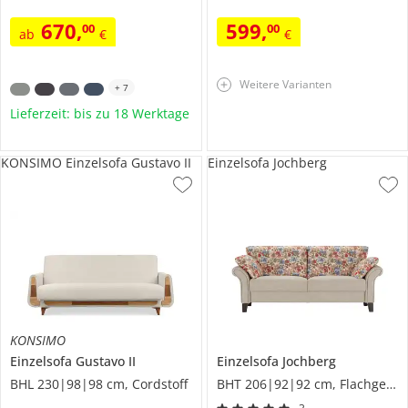
670
,
599
,
00
00
ab
€
€
Weitere Varianten
+
7
Lieferzeit: bis zu 18 Werktage
KONSIMO Einzelsofa Gustavo II
Einzelsofa Jochberg
KONSIMO
Einzelsofa
Gustavo II
Einzelsofa
Jochberg
BHL 230|98|98 cm, Cordstoff
BHT 206|92|92 cm, Flachgewebe