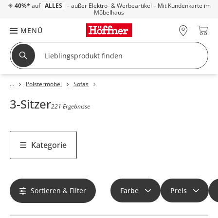
☀
40%*
auf
ALLES
– außer Elektro- & Werbeartikel – Mit Kundenkarte im
Möbelhaus
MENÜ
Polstermöbel
Sofas
3-Sitzer
221 Ergebnisse
Kategorie
Sortieren & Filter
Farbe
Preis