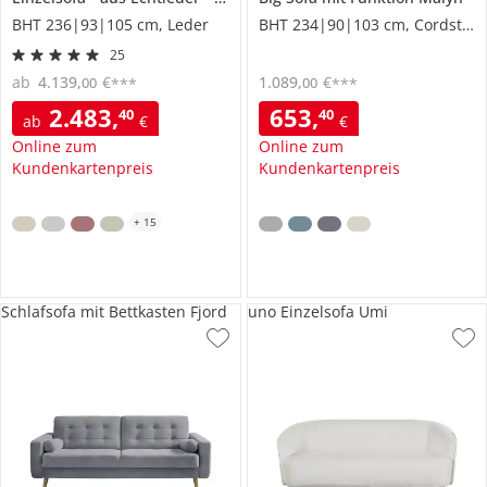
BHT 236|93|105 cm, Leder
BHT 234|90|103 cm, Cordstoff
25
ab
4.139
,
€
1.089
,
€
00
00
***
***
2.483
,
653
,
40
40
ab
€
€
Online zum
Online zum
Kundenkartenpreis
Kundenkartenpreis
+
15
Schlafsofa mit Bettkasten Fjord
uno Einzelsofa Umi