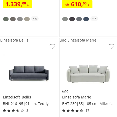
1.339
,
610
,
00
00
€
ab
€
+
6
+
7
Einzelsofa Bellis
uno Einzelsofa Marie
uno
Einzelsofa
Bellis
Einzelsofa
Marie
BHL 216|95|91 cm, Teddy
BHT 230|85|105 cm, Mikrofaser
2
17