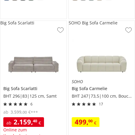
Big Sofa Scarlatti
SOHO Big Sofa Carmelie
SOHO
Big Sofa
Scarlatti
Big Sofa
Carmelie
BHT 296|83|125 cm, Samt
BHT 247|73,5|100 cm, Boucléstoff
6
17
ab
3.599
,
€
00
***
2.159
,
499
,
40
00
ab
€
€
Online zum