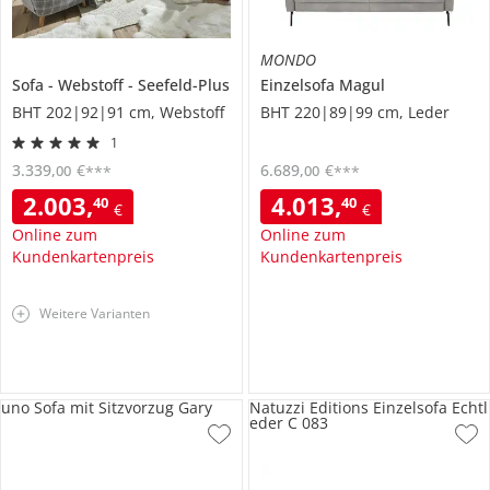
MONDO
Sofa
Webstoff
Seefeld-Plus
Einzelsofa
Magul
BHT 202|92|91 cm, Webstoff
BHT 220|89|99 cm, Leder
1
3.339
,
€
6.689
,
€
00
00
***
***
2.003
,
4.013
,
40
40
€
€
Online zum
Online zum
Kundenkartenpreis
Kundenkartenpreis
Weitere Varianten
uno Sofa mit Sitzvorzug Gary
Natuzzi Editions Einzelsofa Echtl
eder C 083