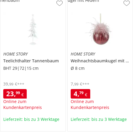
nenbaum
ugel mit Federn
HOME STORY
HOME STORY
Teelichthalter Tannenbaum
Weihnachtsbaumkugel mit Federn
BHT 29|72|15 cm
Ø 8 cm
39
,
€
7
,
€
99
99
***
***
23
,
4
,
99
79
€
€
Online zum
Online zum
Kundenkartenpreis
Kundenkartenpreis
Lieferzeit: bis zu 3 Werktage
Lieferzeit: bis zu 3 Werktage