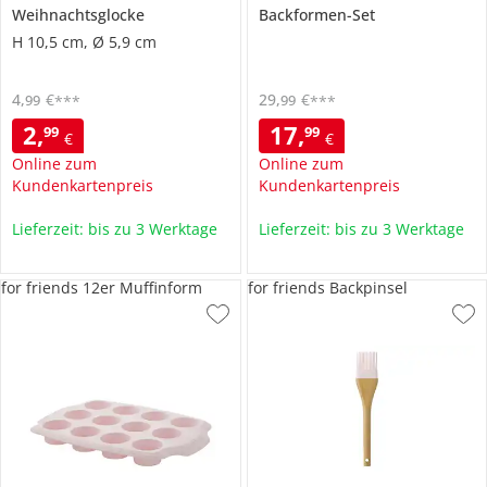
Weihnachtsglocke
Backformen-Set
H 10,5 cm, Ø 5,9 cm
4
,
€
29
,
€
99
99
***
***
2
,
17
,
99
99
€
€
Online zum
Online zum
Kundenkartenpreis
Kundenkartenpreis
Lieferzeit: bis zu 3 Werktage
Lieferzeit: bis zu 3 Werktage
for friends 12er Muffinform
for friends Backpinsel