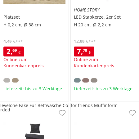
HOME STORY
Platzset
LED Stabkerze, 2er Set
H 0,2 cm, Ø 38 cm
H 20 cm, Ø 2,2 cm
4
,
€
12
,
€
49
99
***
***
2
,
7
,
69
79
€
€
Online zum
Online zum
Kundenkartenpreis
Kundenkartenpreis
Lieferzeit: bis zu 3 Werktage
Lieferzeit: bis zu 3 Werktage
levelone Fake Fur Bettwäsche Co
for friends Muffinform
rded