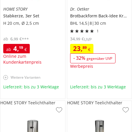
HOME STORY
Dr. Oetker
Stabkerze, 3er Set
Brotbackform
Back-Idee Kreativ
H 20 cm, Ø 2,5 cm
BHL 14,5|8|30 cm
1
ab
6
,
€
34
,
€
99
99
***
UVP
4
,
23
,
19
89
ab
€
€
Online zum
-
32
%
gegenüber UVP
Kundenkartenpreis
Werbepreis
Weitere Varianten
Lieferzeit: bis zu 3 Werktage
Lieferzeit: bis zu 3 Werktage
HOME STORY Teelichthalter
HOME STORY Teelichthalter