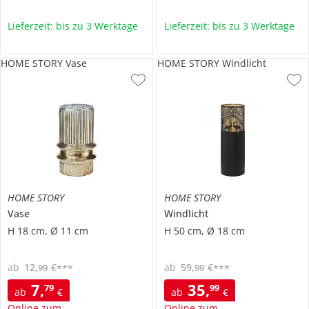
Lieferzeit: bis zu 3 Werktage
Lieferzeit: bis zu 3 Werktage
HOME STORY Vase
HOME STORY Windlicht
HOME STORY
HOME STORY
Vase
Windlicht
H 18 cm, Ø 11 cm
H 50 cm, Ø 18 cm
ab
12
,
€
ab
59
,
€
99
99
***
***
7
,
35
,
79
99
ab
€
ab
€
Online zum
Online zum