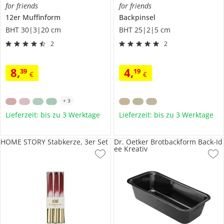
for friends
for friends
12er Muffinform
Backpinsel
BHT 30|3|20 cm
BHT 25|2|5 cm
2
2
8
,
4
,
39
19
€
€
+
3
Lieferzeit: bis zu 3 Werktage
Lieferzeit: bis zu 3 Werktage
HOME STORY Stabkerze, 3er Set
Dr. Oetker Brotbackform Back-Id
ee Kreativ