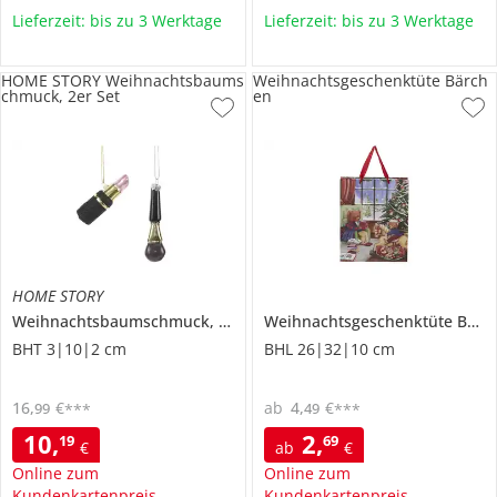
Lieferzeit: bis zu 3 Werktage
Lieferzeit: bis zu 3 Werktage
HOME STORY Weihnachtsbaums
Weihnachtsgeschenktüte Bärch
chmuck, 2er Set
en
HOME STORY
Weihnachtsbaumschmuck, 2er Set
Weihnachtsgeschenktüte Bärchen
BHT 3|10|2 cm
BHL 26|32|10 cm
16
,
€
ab
4
,
€
99
49
***
***
10
,
2
,
19
69
€
ab
€
Online zum
Online zum
Kundenkartenpreis
Kundenkartenpreis