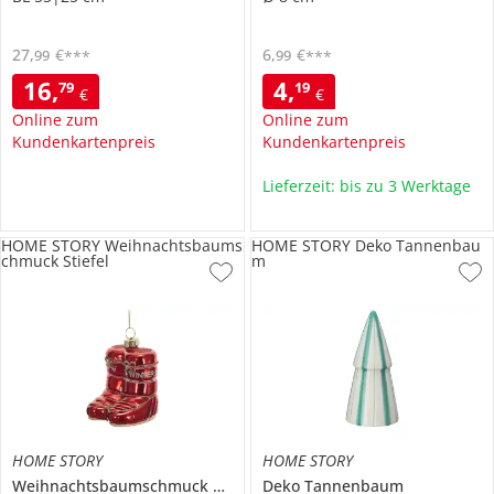
27
,
€
6
,
€
99
99
***
***
16
,
4
,
79
19
€
€
Online zum
Online zum
Kundenkartenpreis
Kundenkartenpreis
Lieferzeit: bis zu 3 Werktage
HOME STORY Weihnachtsbaums
HOME STORY Deko Tannenbau
chmuck Stiefel
m
HOME STORY
HOME STORY
Weihnachtsbaumschmuck Stiefel
Deko Tannenbaum