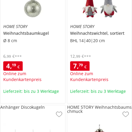
HOME STORY
HOME STORY
Weihnachtsbaumkugel
Weihnachtswichtel, sortiert
Ø 8 cm
BHL 14|40|20 cm
6
,
€
12
,
€
99
99
***
***
4
,
7
,
19
79
€
€
Online zum
Online zum
Kundenkartenpreis
Kundenkartenpreis
Lieferzeit: bis zu 3 Werktage
Lieferzeit: bis zu 3 Werktage
Anhänger Discokugeln
HOME STORY Weihnachtsbaums
chmuck