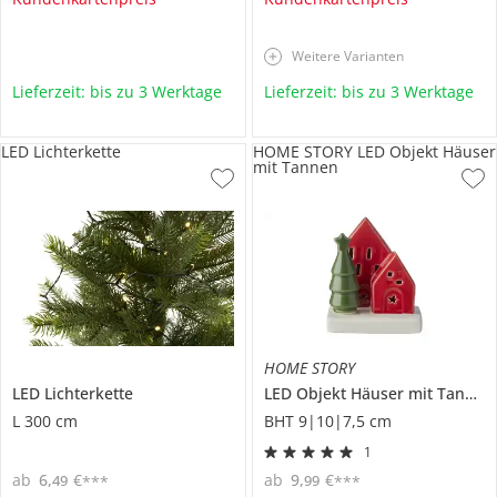
Weitere Varianten
Lieferzeit: bis zu 3 Werktage
Lieferzeit: bis zu 3 Werktage
LED Lichterkette
HOME STORY LED Objekt Häuser
mit Tannen
HOME STORY
LED Lichterkette
LED Objekt Häuser mit Tannen
L 300 cm
BHT 9|10|7,5 cm
1
ab
6
,
€
ab
9
,
€
49
99
***
***