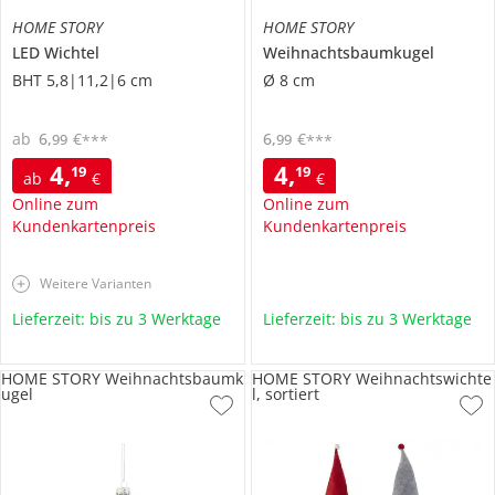
HOME STORY
HOME STORY
LED Wichtel
Weihnachtsbaumkugel
BHT 5,8|11,2|6 cm
Ø 8 cm
ab
6
,
€
6
,
€
99
99
***
***
4
,
4
,
19
19
ab
€
€
Online zum
Online zum
Kundenkartenpreis
Kundenkartenpreis
Weitere Varianten
Lieferzeit: bis zu 3 Werktage
Lieferzeit: bis zu 3 Werktage
HOME STORY Weihnachtsbaumk
HOME STORY Weihnachtswichte
ugel
l, sortiert