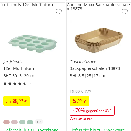
for friends 12er Muffinform
GourmetMaxx Backpapierschale
n 13873
for friends
GourmetMaxx
12er Muffinform
Backpapierschalen
13873
BHT 30|3|20 cm
BHL 8,5|25|17 cm
2
19
,
€
99
UVP
8
,
5
,
39
99
ab
€
€
-
70
%
gegenüber UVP
Werbepreis
+
3
Lieferzeit: bis zu 3 Werktage
Lieferzeit: bis zu 3 Werktage