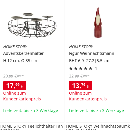
HOME STORY
HOME STORY
Adventskerzenhalter
Figur Weihnachtsmann
H 12 cm, Ø 35 cm
BHT 6,9|27,2|5,5 cm
1
29
,
€
22
,
€
99
99
***
***
17
,
13
,
99
79
€
€
Online zum
Online zum
Kundenkartenpreis
Kundenkartenpreis
Lieferzeit: bis zu 3 Werktage
Lieferzeit: bis zu 3 Werktage
HOME STORY Teelichthalter Tan
HOME STORY Weihnachtsbaumk