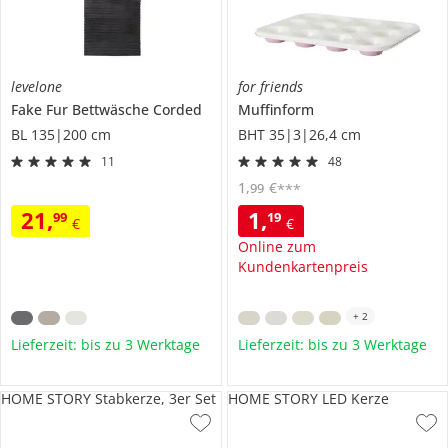
levelone
for friends
Fake Fur Bettwäsche
Corded
Muffinform
BL 135|200 cm
BHT 35|3|26,4 cm
11
48
1
,
€
99
***
21
,
1
,
99
19
€
€
Online zum
Kundenkartenpreis
+
2
Lieferzeit: bis zu 3 Werktage
Lieferzeit: bis zu 3 Werktage
HOME STORY Stabkerze, 3er Set
HOME STORY LED Kerze