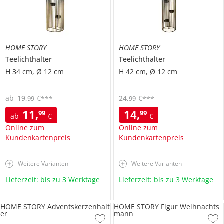
HOME STORY
HOME STORY
Teelichthalter
Teelichthalter
H 34 cm, Ø 12 cm
H 42 cm, Ø 12 cm
ab
19
,
€
24
,
€
99
99
***
***
11
,
14
,
99
99
ab
€
€
Online zum
Online zum
Kundenkartenpreis
Kundenkartenpreis
Weitere Varianten
Weitere Varianten
Lieferzeit: bis zu 3 Werktage
Lieferzeit: bis zu 3 Werktage
HOME STORY Adventskerzenhalt
HOME STORY Figur Weihnachts
er
mann