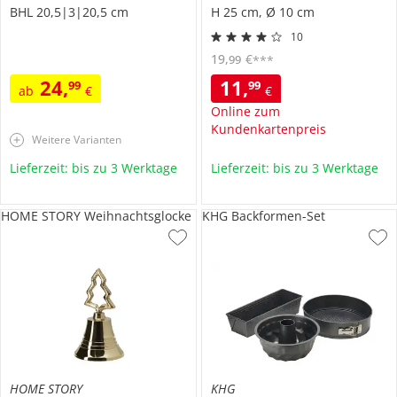
BHL 20,5|3|20,5 cm
H 25 cm, Ø 10 cm
10
19
,
€
99
***
24
,
11
,
99
99
ab
€
€
Online zum
Kundenkartenpreis
Weitere Varianten
Lieferzeit: bis zu 3 Werktage
Lieferzeit: bis zu 3 Werktage
HOME STORY Weihnachtsglocke
KHG Backformen-Set
HOME STORY
KHG