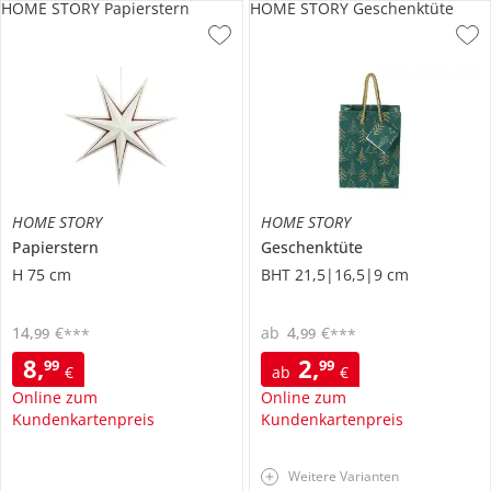
HOME STORY Papierstern
HOME STORY Geschenktüte
HOME STORY
HOME STORY
Papierstern
Geschenktüte
H 75 cm
BHT 21,5|16,5|9 cm
14
,
€
ab
4
,
€
99
99
***
***
8
,
2
,
99
99
€
ab
€
Online zum
Online zum
Kundenkartenpreis
Kundenkartenpreis
Weitere Varianten