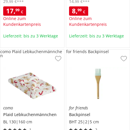
29
,
€
14
,
€
99
99
***
***
17
,
8
,
99
99
€
€
Online zum
Online zum
Kundenkartenpreis
Kundenkartenpreis
Lieferzeit: bis zu 3 Werktage
Lieferzeit: bis zu 3 Werktage
como Plaid Lebkuchenmännche
for friends Backpinsel
n
como
for friends
Plaid
Lebkuchenmännchen
Backpinsel
BL 130|160 cm
BHT 25|2|5 cm
1
2