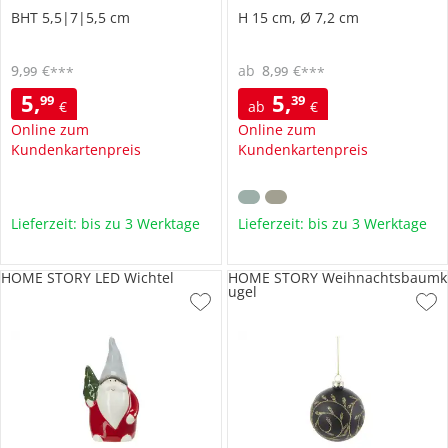
BHT 5,5|7|5,5 cm
H 15 cm, Ø 7,2 cm
9
,
€
ab
8
,
€
99
99
***
***
5
,
5
,
99
39
€
ab
€
Online zum
Online zum
Kundenkartenpreis
Kundenkartenpreis
Lieferzeit: bis zu 3 Werktage
Lieferzeit: bis zu 3 Werktage
HOME STORY LED Wichtel
HOME STORY Weihnachtsbaumk
ugel