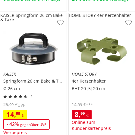
KAISER Springform 26 cm Bake
HOME STORY 4er Kerzenhalter
& Take
KAISER
HOME STORY
Springform 26 cm
Bake & Take
4er Kerzenhalter
Ø 26 cm
BHT 20|5|20 cm
2
25
,
€
14
,
€
99
99
UVP
***
14
,
8
,
99
99
€
€
Online zum
-
42
%
gegenüber UVP
Kundenkartenpreis
Werbepreis