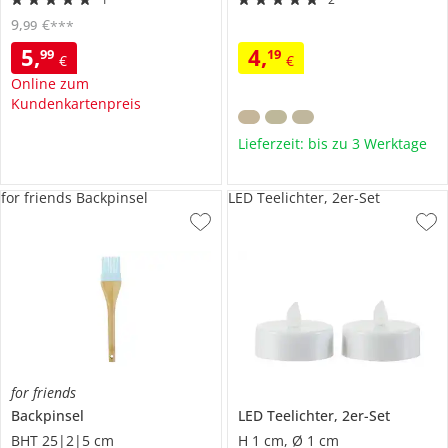
9
,
€
99
***
5
,
4
,
99
19
€
€
Online zum
Kundenkartenpreis
Lieferzeit: bis zu 3 Werktage
for friends Backpinsel
LED Teelichter, 2er-Set
for friends
Backpinsel
LED Teelichter, 2er-Set
BHT 25|2|5 cm
H 1 cm, Ø 1 cm