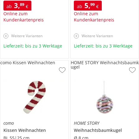
3
,
5
,
89
99
ab
€
ab
€
Online zum
Online zum
Kundenkartenpreis
Kundenkartenpreis
Weitere Varianten
Weitere Varianten
Lieferzeit: bis zu 3 Werktage
Lieferzeit: bis zu 3 Werktage
como Kissen Weihnachten
HOME STORY Weihnachtsbaumk
ugel
como
HOME STORY
Kissen
Weihnachten
Weihnachtsbaumkugel
BL 55|25 cm
Ø 8 cm