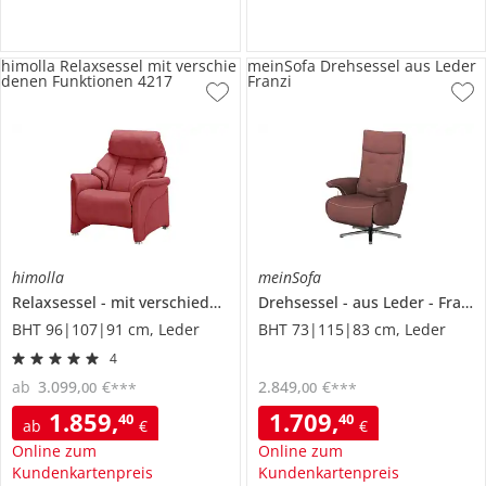
himolla Relaxsessel mit verschie
meinSofa Drehsessel aus Leder
denen Funktionen 4217
Franzi
himolla
meinSofa
Relaxsessel
mit verschiedenen Funktionen
Drehsessel
4217
aus Leder
Franzi
BHT 96|107|91 cm, Leder
BHT 73|115|83 cm, Leder
4
ab
3.099
,
€
2.849
,
€
00
00
***
***
1.859
,
1.709
,
40
40
ab
€
€
Online zum
Online zum
Kundenkartenpreis
Kundenkartenpreis