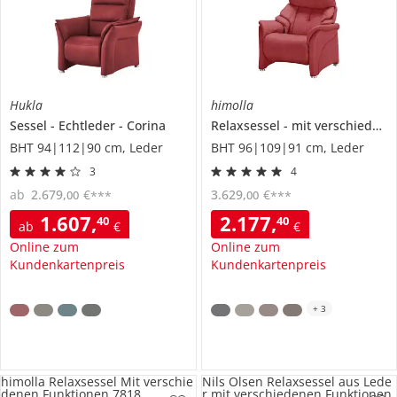
Hukla
himolla
Sessel
Echtleder
Corina
Relaxsessel
mit verschiedenen Funktionen
BHT 94|112|90 cm, Leder
BHT 96|109|91 cm, Leder
3
4
ab
2.679
,
€
3.629
,
€
00
00
***
***
1.607
,
2.177
,
40
40
ab
€
€
Online zum
Online zum
Kundenkartenpreis
Kundenkartenpreis
+
3
himolla Relaxsessel Mit verschie
Nils Olsen Relaxsessel aus Lede
denen Funktionen 7818
r mit verschiedenen Funktionen