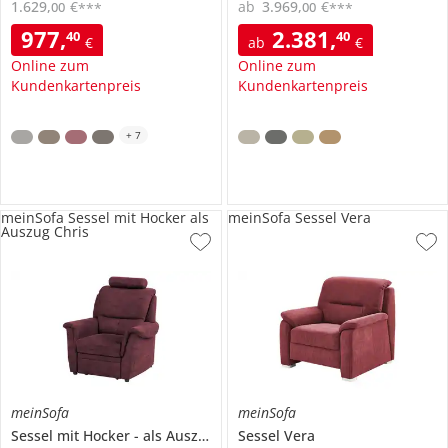
1.629
,
€
ab
3.969
,
€
00
00
***
***
977
,
2.381
,
40
40
€
ab
€
Online zum
Online zum
Kundenkartenpreis
Kundenkartenpreis
+
7
meinSofa Sessel mit Hocker als
meinSofa Sessel Vera
Auszug Chris
meinSofa
meinSofa
Sessel mit Hocker
als Auszug
Chris
Sessel
Vera