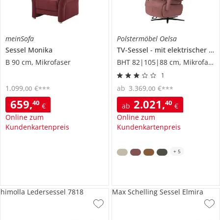
meinSofa
Polstermöbel Oelsa
Sessel
Monika
TV-Sessel
mit elektrischer Relaxfunktion
B 90 cm, Mikrofaser
BHT 82|105|88 cm, Mikrofaser
1
1.099
,
€
ab
3.369
,
€
00
00
***
***
659
,
2.021
,
40
40
€
ab
€
Online zum
Online zum
Kundenkartenpreis
Kundenkartenpreis
+
5
himolla Ledersessel 7818
Max Schelling Sessel Elmira