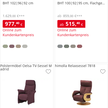
BHT 102|96|92 cm
BHT 100|92|95 cm, Flachgewebe
1.629
,
€
ab
859
,
€
00
00
***
***
977
,
515
,
40
40
€
ab
€
Online zum
Online zum
Kundenkartenpreis
Kundenkartenpreis
Polstermöbel Oelsa TV-Sessel M
himolla Relaxsessel 7818
adrid