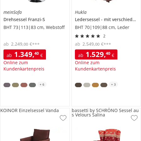
meinSofa
Hukla
Drehsessel
Franzi-S
Ledersessel
mit verschiedenen Funktionen
BHT 73|113|83 cm, Webstoff
BHT 70|109|88 cm, Leder
2
ab
2.249
,
€
ab
2.549
,
€
00
00
***
***
1.349
,
1.529
,
40
40
ab
€
ab
€
Online zum
Online zum
Kundenkartenpreis
Kundenkartenpreis
+
6
+
3
KOINOR Einzelsessel Vanda
bassetti by SCHRÖNO Sessel au
s Velours Salina