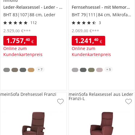
himolla
Leder-Relaxsessel
Leder
7628
Fernsehsessel
mit Memoryfunktion
BHT 83|107|88 cm, Leder
BHT 79|111|84 cm, Mikrofaser
112
3
2.929
,
€
2.069
,
€
00
00
***
***
1.757
,
1.241
,
40
40
€
€
Online zum
Online zum
Kundenkartenpreis
Kundenkartenpreis
+
7
+
5
meinSofa Drehsessel Franzi
meinSofa Relaxsessel aus Leder
Franzi-L