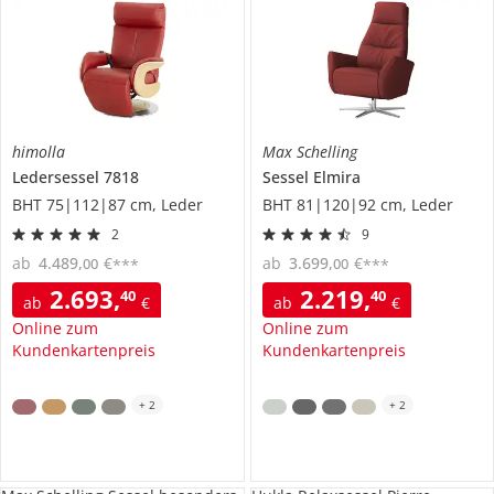
himolla
Max Schelling
Ledersessel
7818
Sessel
Elmira
BHT 75|112|87 cm, Leder
BHT 81|120|92 cm, Leder
2
9
ab
4.489
,
€
ab
3.699
,
€
00
00
***
***
2.693
,
2.219
,
40
40
ab
€
ab
€
Online zum
Online zum
Kundenkartenpreis
Kundenkartenpreis
+
2
+
2