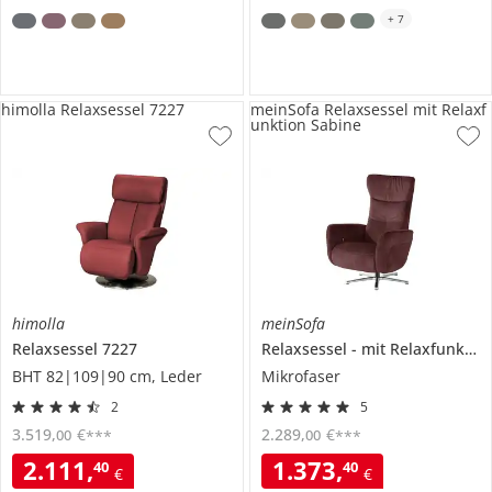
+
7
himolla Relaxsessel 7227
meinSofa Relaxsessel mit Relaxf
unktion Sabine
himolla
meinSofa
Relaxsessel
7227
Relaxsessel
mit Relaxfunktion
BHT 82|109|90 cm, Leder
Mikrofaser
2
5
3.519
,
€
2.289
,
€
00
00
***
***
2.111
,
1.373
,
40
40
€
€