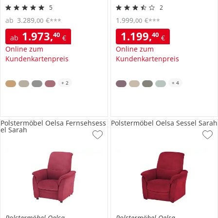
5
2
ab
3.289
,
€
1.999
,
€
00
00
***
***
1.973
,
1.199
,
40
40
ab
€
€
Online zum
Online zum
Kundenkartenpreis
Kundenkartenpreis
+
2
+
4
Polstermöbel Oelsa Fernsehsess
Polstermöbel Oelsa Sessel Sarah
el Sarah
Polstermöbel Oelsa
Polstermöbel Oelsa