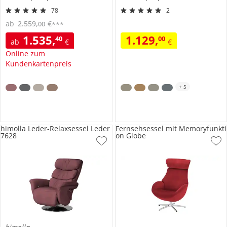
78
2
ab
2.559
,
€
00
***
1.535
,
1.129
,
40
00
ab
€
€
Online zum
Kundenkartenpreis
+
5
himolla Leder-Relaxsessel Leder
Fernsehsessel mit Memoryfunkti
7628
on Globe