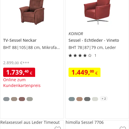
KOINOR
TV-Sessel
Neckar
Sessel
Echtleder
Vineto
BHT 88|105|88 cm, Mikrofaser
BHT 78|87|79 cm, Leder
1
2.899
,
€
00
***
1.739
,
1.449
,
40
00
€
€
Online zum
Kundenkartenpreis
+
2
Relaxsessel aus Leder Timeout
himolla Sessel 7706