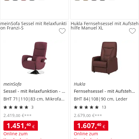
meinSofa Sessel mit Relaxfunkti
Hukla Fernsehsessel mit Aufsteh
on Franzi-S
hilfe Manuel XL
meinSofa
Hukla
Sessel
mit Relaxfunktion
Franzi-S
Fernsehsessel
mit Aufstehhilfe
BHT 71|110|83 cm, Mikrofaser
BHT 84|108|90 cm, Leder
3
13
2.419
,
€
2.679
,
€
00
00
***
***
1.451
,
1.607
,
40
40
€
€
Online zum
Online zum