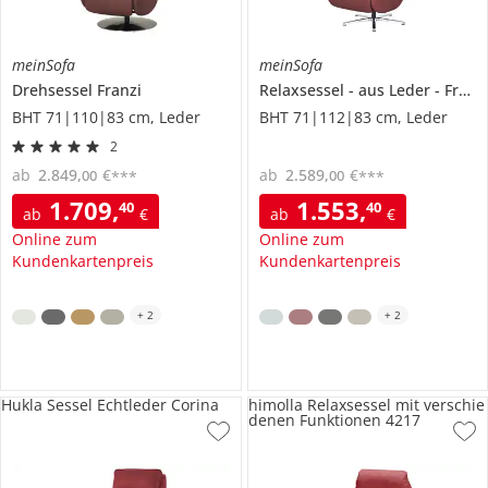
meinSofa
meinSofa
Drehsessel
Franzi
Relaxsessel
aus Leder
Franzi-L
BHT 71|110|83 cm, Leder
BHT 71|112|83 cm, Leder
2
ab
2.849
,
€
ab
2.589
,
€
00
00
***
***
1.709
,
1.553
,
40
40
ab
€
ab
€
Online zum
Online zum
Kundenkartenpreis
Kundenkartenpreis
+
2
+
2
Hukla Sessel Echtleder Corina
himolla Relaxsessel mit verschie
denen Funktionen 4217