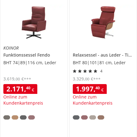
KOINOR
Funktionssessel
Fendo
Relaxsessel
aus Leder
Timeout
BHT 74|89|116 cm, Leder
BHT 80|101|81 cm, Leder
4
3.619
,
€
3.329
,
€
00
00
***
***
2.171
,
1.997
,
40
40
€
€
Online zum
Online zum
Kundenkartenpreis
Kundenkartenpreis