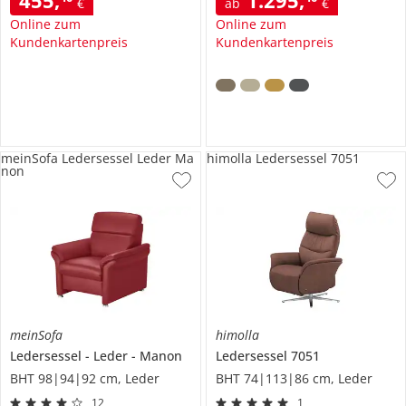
€
ab
€
Online zum
Online zum
Kundenkartenpreis
Kundenkartenpreis
meinSofa Ledersessel Leder Ma
himolla Ledersessel 7051
non
meinSofa
himolla
Ledersessel
Leder
Manon
Ledersessel
7051
BHT 98|94|92 cm, Leder
BHT 74|113|86 cm, Leder
12
1