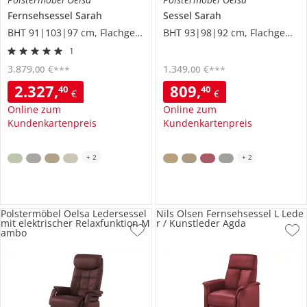
Fernsehsessel
Sarah
Sessel
Sarah
BHT 91|103|97 cm, Flachgewebe
BHT 93|98|92 cm, Flachgewebe
1
3.879
,
€
1.349
,
€
00
00
***
***
2.327
,
809
,
40
40
€
€
Online zum
Online zum
Kundenkartenpreis
Kundenkartenpreis
+
2
+
2
Polstermöbel Oelsa Ledersessel
Nils Olsen Fernsehsessel L Lede
mit elektrischer Relaxfunktion M
r / Kunstleder Agda
ambo