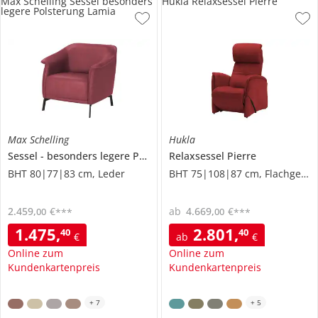
Max Schelling Sessel besonders
Hukla Relaxsessel Pierre
legere Polsterung Lamia
Max Schelling
Hukla
Sessel
besonders legere Polsterung
Relaxsessel
Lamia
Pierre
BHT 80|77|83 cm, Leder
BHT 75|108|87 cm, Flachgewebe
2.459
,
€
ab
4.669
,
€
00
00
***
***
1.475
,
2.801
,
40
40
€
ab
€
Online zum
Online zum
Kundenkartenpreis
Kundenkartenpreis
+
7
+
5