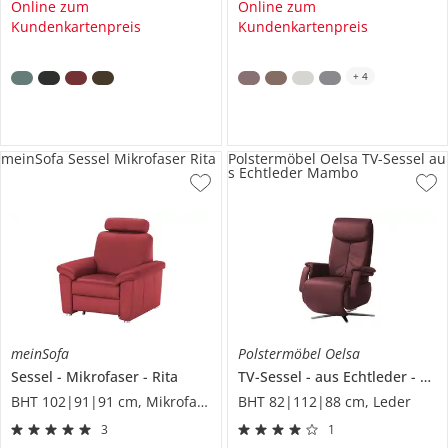
Online zum
Online zum
Kundenkartenpreis
Kundenkartenpreis
+
4
meinSofa Sessel Mikrofaser Rita
Polstermöbel Oelsa TV-Sessel au
s Echtleder Mambo
meinSofa
Polstermöbel Oelsa
Sessel
Mikrofaser
Rita
TV-Sessel
aus Echtleder
Ma
BHT 102|91|91 cm, Mikrofaser
BHT 82|112|88 cm, Leder
3
1