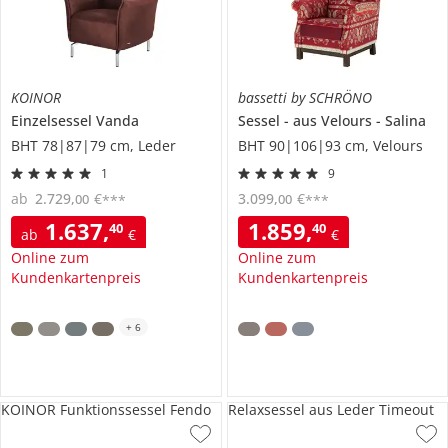
KOINOR
bassetti by SCHRÖNO
Einzelsessel
Vanda
Sessel
aus Velours
Salina
BHT 78|87|79 cm, Leder
BHT 90|106|93 cm, Velours
1
9
ab
2.729
,
€
3.099
,
€
00
00
***
***
1.637
,
1.859
,
40
40
ab
€
€
Online zum
Online zum
Kundenkartenpreis
Kundenkartenpreis
+
6
KOINOR Funktionssessel Fendo
Relaxsessel aus Leder Timeout