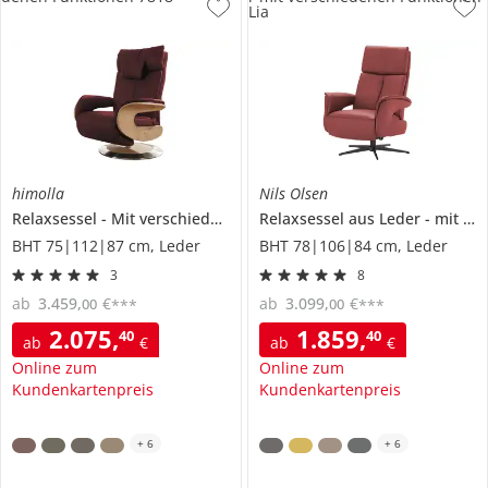
Lia
himolla
Nils Olsen
Relaxsessel
Mit verschiedenen Funktionen
Relaxsessel aus Leder
7818
mit verschiedenen Funktionen
BHT 75|112|87 cm, Leder
BHT 78|106|84 cm, Leder
3
8
ab
3.459
,
€
ab
3.099
,
€
00
00
***
***
2.075
,
1.859
,
40
40
ab
€
ab
€
Online zum
Online zum
Kundenkartenpreis
Kundenkartenpreis
+
6
+
6