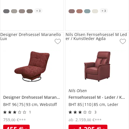
+
3
+
3
Designer Drehsessel Maranello
Nils Olsen Fernsehsessel M Led
Lux
er / Kunstleder Agda
Nils Olsen
Designer Drehsessel
Maranello Lux
Fernsehsessel M
Leder / Kunstleder
BHT 96|75|93 cm, Webstoff
BHT 85|110|85 cm, Leder
1
3
759
,
€
ab
2.159
,
€
00
00
***
***
455
,
1.295
,
40
40