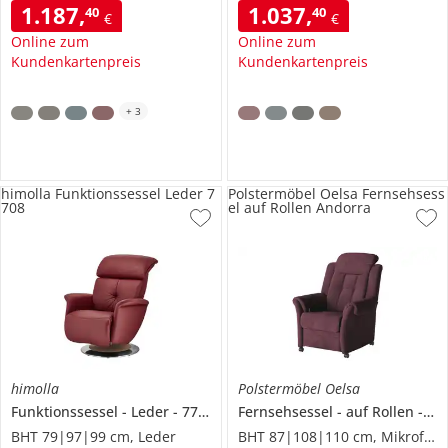
1.187
,
1.037
,
40
40
€
€
Online zum
Online zum
Kundenkartenpreis
Kundenkartenpreis
+
3
himolla Funktionssessel Leder 7
Polstermöbel Oelsa Fernsehsess
708
el auf Rollen Andorra
himolla
Polstermöbel Oelsa
Funktionssessel
Leder
7708
Fernsehsessel
auf Rollen
An
BHT 79|97|99 cm, Leder
BHT 87|108|110 cm, Mikrofaser