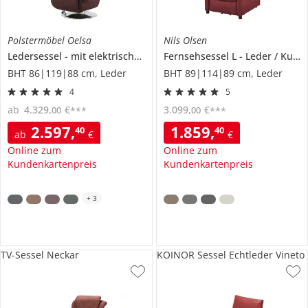
Polstermöbel Oelsa
Nils Olsen
Ledersessel
mit elektrischer Relaxfunktion
Fernsehsessel L
Mambo
Leder / Kunstleder
BHT 86|119|88 cm, Leder
BHT 89|114|89 cm, Leder
4
5
ab
4.329
,
€
3.099
,
€
00
00
***
***
2.597
,
1.859
,
40
40
ab
€
€
Online zum
Online zum
Kundenkartenpreis
Kundenkartenpreis
+
3
TV-Sessel Neckar
KOINOR Sessel Echtleder Vineto