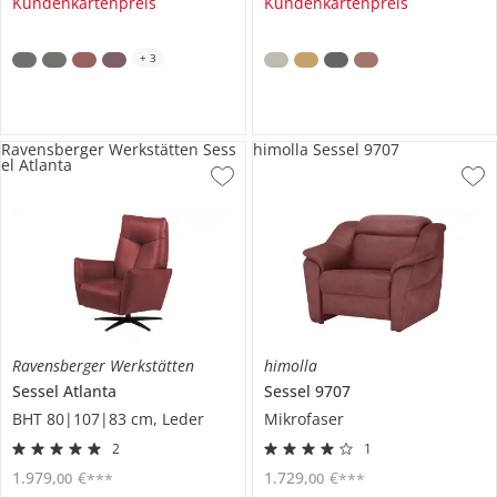
Kundenkartenpreis
Kundenkartenpreis
+
3
Ravensberger Werkstätten Sess
himolla Sessel 9707
el Atlanta
Ravensberger Werkstätten
himolla
Sessel
Atlanta
Sessel
9707
BHT 80|107|83 cm, Leder
Mikrofaser
2
1
1.979
,
€
1.729
,
€
00
00
***
***