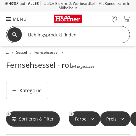
☀
40%*
auf
ALLES
– außer Elektro- & Werbeartikel – Mit Kundenkarte im
Möbelhaus
MENÜ
Sessel
Fernsehsessel
Fernsehsessel - rot
64 Ergebnisse
Kategorie
1
1
Sortieren & Filter
Farbe
Preis