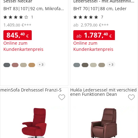
Sessel
Neckar
Ledersessel
mit Aufstehhilfe
BHT 83|107|92 cm, Mikrofaser
BHT 70|107|88 cm, Leder
1
7
1.409
,
€
ab
2.979
,
€
00
00
***
***
845
,
1.787
,
40
40
€
ab
€
Online zum
Online zum
Kundenkartenpreis
Kundenkartenpreis
+
3
+
3
meinSofa Drehsessel Franzi-S
Hukla Ledersessel mit verschied
enen Funktionen Dean