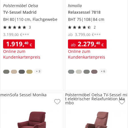
Polstermöbel Oelsa
himolla
TV-Sessel
Madrid
Relaxsessel
7818
BH 80|110 cm, Flachgewebe
BHT 75|108|84 cm
3
2
3.199
,
€
ab
3.799
,
€
00
00
***
***
1.919
,
2.279
,
40
40
€
ab
€
Online zum
Online zum
Kundenkartenpreis
Kundenkartenpreis
+
3
+
6
meinSofa Sessel Monika
Polstermöbel Oelsa TV-Sessel mi
t elektrischer Relaxfunktion Ma
mbo