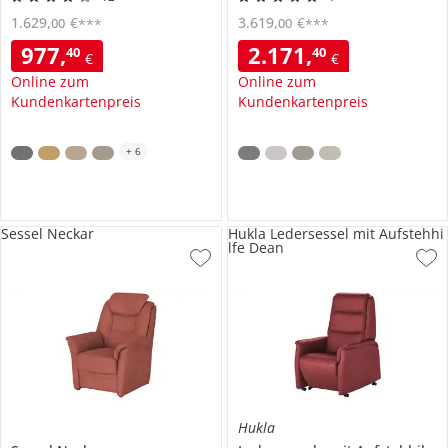
1.629
,
€
3.619
,
€
00
00
***
***
977
,
2.171
,
40
40
€
€
Online zum
Online zum
Kundenkartenpreis
Kundenkartenpreis
+
6
Sessel Neckar
Hukla Ledersessel mit Aufstehhi
lfe Dean
Hukla