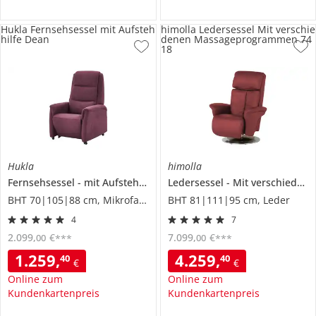
Hukla Fernsehsessel mit Aufsteh
himolla Ledersessel Mit verschie
hilfe Dean
denen Massageprogrammen 74
18
Hukla
himolla
Fernsehsessel
mit Aufstehhilfe
Ledersessel
Dean
Mit verschiedenen Massageprogrammen
BHT 70|105|88 cm, Mikrofaser
BHT 81|111|95 cm, Leder
4
7
2.099
,
€
7.099
,
€
00
00
***
***
1.259
,
4.259
,
40
40
€
€
Online zum
Online zum
Kundenkartenpreis
Kundenkartenpreis