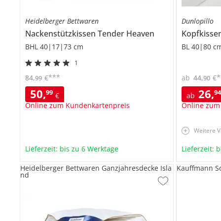
Heidelberger Bettwaren
Dunlopillo
Nackenstützkissen
Tender Heaven
Kopfkisse
BHL 40|17|73 cm
BL 40|80 c
1
***
*
84
,
€
ab
44
,
€
99
90
50
,
26
,
99
9
€
ab
Online zum Kundenkartenpreis
Online zum
Weitere V
Lieferzeit: bis zu 6 Werktage
Lieferzeit: 
Heidelberger Bettwaren Ganzjahresdecke Isla
Kauffmann S
nd