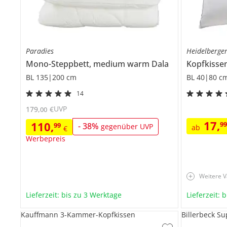
Paradies
Heidelberge
Mono-Steppbett, medium warm
Dala
Kopfkisse
BL 135|200 cm
BL 40|80 c
14
UVP
179
,
€
00
17
,
110
,
9
99
-
38
%
gegenüber UVP
ab
€
Werbepreis
Weitere V
Lieferzeit: bis zu 3 Werktage
Lieferzeit: 
Kauffmann 3-Kammer-Kopfkissen
Billerbeck S