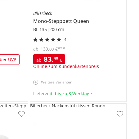
Billerbeck
Mono-Steppbett
Queen
BL 135|200 cm
4
***
ab
139
,
€
00
83
,
40
ber UVP
ab
€
Online zum Kundenkartenpreis
Weitere Varianten
Lieferzeit: bis zu 3 Werktage
zeiten-Stepp
Billerbeck Nackenstützkissen Rondo