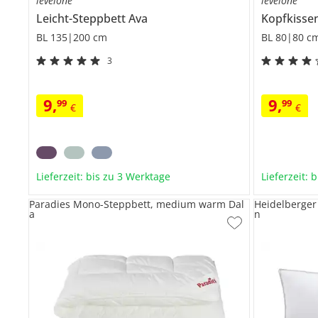
levelone
levelone
Leicht-Steppbett
Ava
Kopfkisse
BL 135|200 cm
BL 80|80 c
3
9
,
9
,
99
99
€
€
Lieferzeit: bis zu 3 Werktage
Lieferzeit: 
Paradies Mono-Steppbett, medium warm Dal
Heidelberger
a
n