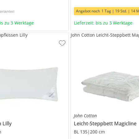
Angebot noch
1 Tag | 19 Std. | 14 M
arianten
bis zu 3 Werktage
Lieferzeit: bis zu 3 Werktage
pfkissen Lilly
John Cotton Leicht-Steppbett Ma
John Cotton
n
Lilly
Leicht-Steppbett
Magicline
m
BL 135|200 cm