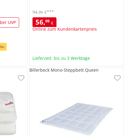
***
94
,
€
99
56
,
99
ber UVP
€
Online zum Kundenkartenpreis
in.
Lieferzeit: bis zu 3 Werktage
Billerbeck Mono-Steppbett Queen