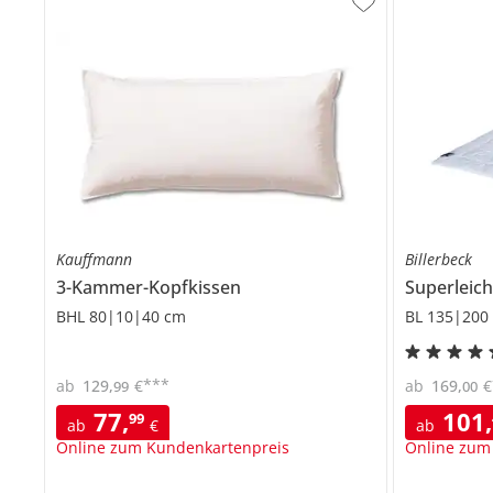
Kauffmann
Billerbeck
3-Kammer-Kopfkissen
Superleic
BHL 80|10|40 cm
BL 135|200
***
ab
129
,
€
ab
169
,
€
99
00
77
,
101
,
99
ab
€
ab
Online zum Kundenkartenpreis
Online zum