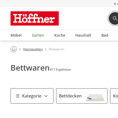
☀
Möbel
Garten
Küche
Haushalt
Bad
Heimtextilien
Bettwaren
Bettwaren
411 Ergebnisse
Kategorie
Bettdecken
Ko