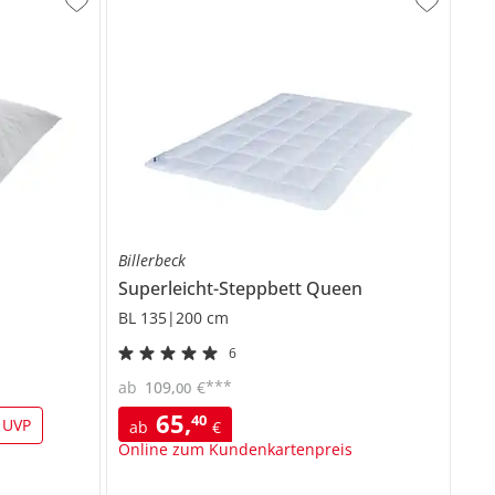
Billerbeck
Superleicht-Steppbett
Queen
BL 135|200 cm
6
***
ab
109
,
€
00
65
,
40
 UVP
ab
€
Online zum Kundenkartenpreis