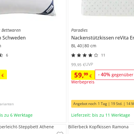
r Bettwaren
Paradies
n
Schweden
Nackenstützkissen
reVita 
m
BL 40|80 cm
6
11
UVP
99
,
€
95
59
,
9
99
-
40
%
gegenüber
€
€
Werbepreis
Angebot noch
1 Tag | 19 Std. | 14 M
arianten
bis zu 6 Werktage
Lieferzeit: bis zu 11 Werktage
uperleicht-Steppbett Athene
Billerbeck Kopfkissen Ramona