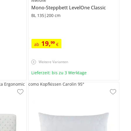
levelone
Mono-Steppbett
LevelOne Classic
BL 135|200 cm
19
,
99
ab
€
Weitere Varianten
Lieferzeit: bis zu 3 Werktage
ta Ergonomic
como Kopfkissen Carolin 95°