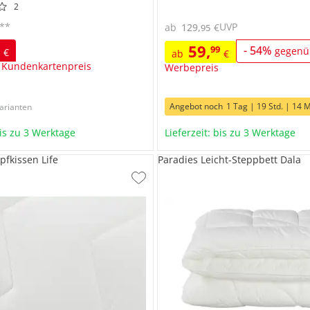
2
**
UVP
ab
129
,
€
95
59
,
7
99
-
54
%
gegenü
€
ab
€
 Kundenkartenpreis
Werbepreis
Angebot noch
1 Tag | 19 Std. | 14 M
arianten
bis zu 3 Werktage
Lieferzeit: bis zu 3 Werktage
pfkissen Life
Paradies Leicht-Steppbett Dala