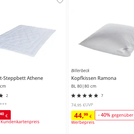
Billerbeck
ht-Steppbett
Athene
Kopfkissen
Ramona
 cm
BL 80|80 cm
2
7
***
UVP
74
,
€
95
44
,
40
99
-
40
%
gegenüber
€
€
 Kundenkartenpreis
Werbepreis