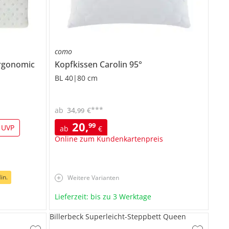
como
Ergonomic
Kopfkissen
Carolin 95°
BL 40|80 cm
***
ab
34
,
€
99
20
,
99
 UVP
ab
€
Online zum Kundenkartenpreis
in.
Weitere Varianten
Lieferzeit: bis zu 3 Werktage
Billerbeck Superleicht-Steppbett Queen