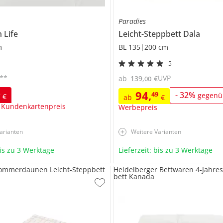
Paradies
n
Life
Leicht-Steppbett
Dala
m
BL 135|200 cm
5
**
UVP
ab
139
,
€
00
94
,
4
49
-
32
%
gegenü
€
ab
€
 Kundenkartenpreis
Werbepreis
arianten
Weitere Varianten
bis zu 3 Werktage
Lieferzeit: bis zu 3 Werktage
ommerdaunen Leicht-Steppbett
Heidelberger Bettwaren 4-Jahres
bett Kanada