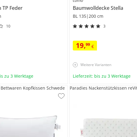
como
n
TP Feder
Baumwolldecke
Stella
m
BL 135|200 cm
10
3
19
,
99
€
Weitere Varianten
bis zu 3 Werktage
Lieferzeit: bis zu 3 Werktage
 Bettwaren Kopfkissen Schwede
Paradies Nackenstützkissen reVi