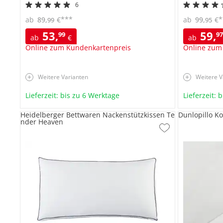
6
***
*
ab
89
,
€
ab
99
,
€
99
95
53
,
59
,
99
9
ab
€
ab
Online zum Kundenkartenpreis
Online zum
Weitere Varianten
Weitere V
Lieferzeit: bis zu 6 Werktage
Lieferzeit: 
Heidelberger Bettwaren Nackenstützkissen Te
Dunlopillo Ko
nder Heaven