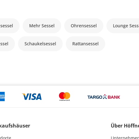
sessel
Mehr Sessel
Ohrensessel
Lounge Sess
ssel
Schaukelsessel
Rattansessel
kaufshäuser
Über Höffn
dorte
Unternehme