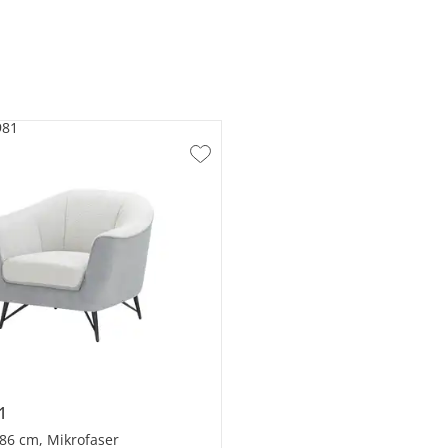
981
1
86 cm, Mikrofaser