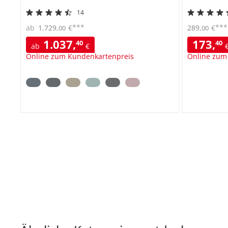
14
***
***
ab
1.729
,
€
289
,
€
00
00
1.037
,
173
,
40
40
ab
€
Online zum Kundenkartenpreis
Online zum