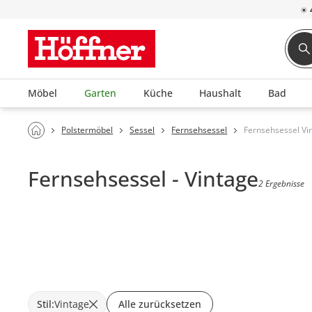
☀
Möbel
Garten
Küche
Haushalt
Bad
Polstermöbel
Sessel
Fernsehsessel
Fernsehsessel Vi
Fernsehsessel - Vintage
2 Ergebnisse
Stil
:
Vintage
Alle zurücksetzen