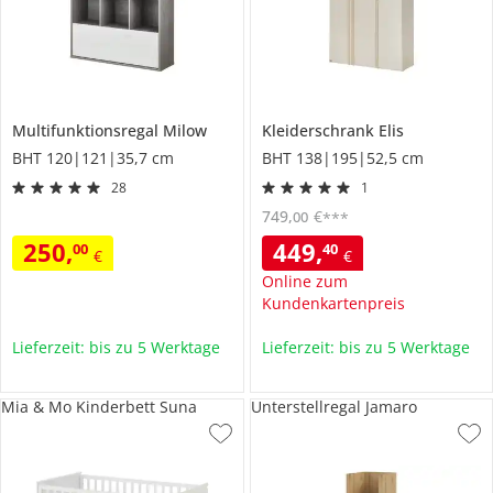
Multifunktionsregal
Milow
Kleiderschrank
Elis
BHT 120|121|35,7 cm
BHT 138|195|52,5 cm
28
1
749
,
€
00
***
250
,
449
,
00
40
€
€
Online zum
Kundenkartenpreis
Lieferzeit: bis zu 5 Werktage
Lieferzeit: bis zu 5 Werktage
Mia & Mo Kinderbett Suna
Unterstellregal Jamaro