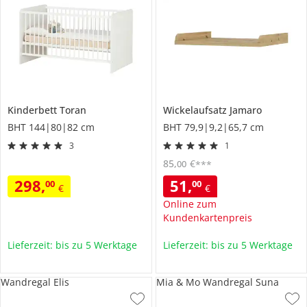
Kinderbett
Toran
Wickelaufsatz
Jamaro
BHT 144|80|82 cm
BHT 79,9|9,2|65,7 cm
3
1
85
,
€
00
***
298
,
51
,
00
00
€
€
Online zum
Kundenkartenpreis
Lieferzeit: bis zu 5 Werktage
Lieferzeit: bis zu 5 Werktage
Wandregal Elis
Mia & Mo Wandregal Suna