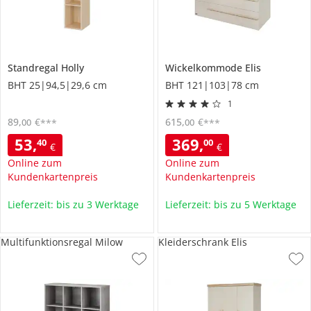
Standregal
Holly
Wickelkommode
Elis
BHT 25|94,5|29,6 cm
BHT 121|103|78 cm
1
89
,
€
615
,
€
00
00
***
***
53
,
369
,
40
00
€
€
Online zum
Online zum
Kundenkartenpreis
Kundenkartenpreis
Lieferzeit: bis zu 3 Werktage
Lieferzeit: bis zu 5 Werktage
Multifunktionsregal Milow
Kleiderschrank Elis