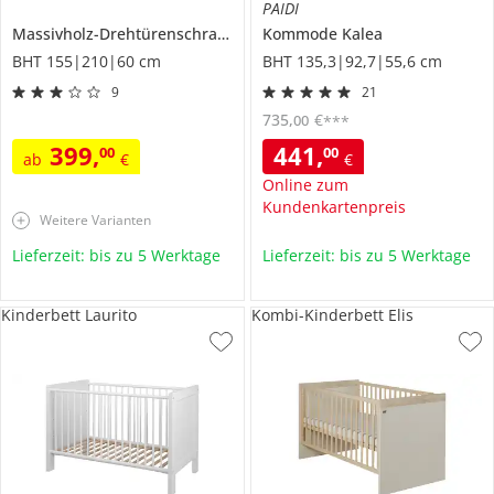
PAIDI
Massivholz-Drehtürenschrank
aus Massivholz
Kommode
Kalea
Landliv
BHT 155|210|60 cm
BHT 135,3|92,7|55,6 cm
9
21
735
,
€
00
***
399
,
441
,
00
00
ab
€
€
Online zum
Kundenkartenpreis
Weitere Varianten
Lieferzeit: bis zu 5 Werktage
Lieferzeit: bis zu 5 Werktage
Kinderbett Laurito
Kombi-Kinderbett Elis