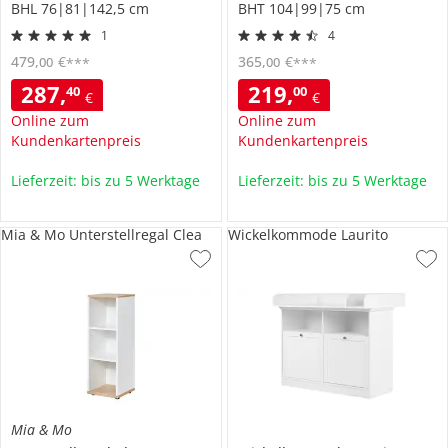
BHL 76|81|142,5 cm
BHT 104|99|75 cm
1
4
479
,
€
365
,
€
00
00
***
***
287
,
219
,
40
00
€
€
Online zum
Online zum
Kundenkartenpreis
Kundenkartenpreis
Lieferzeit: bis zu 5 Werktage
Lieferzeit: bis zu 5 Werktage
Mia & Mo Unterstellregal Clea
Wickelkommode Laurito
Mia & Mo