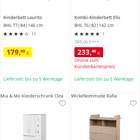
Kinderbett
Laurito
Kombi-Kinderbett
Elis
BHL 77|84|146 cm
BHL 76|82|142 cm
11
1
389
,
€
00
***
179
,
233
,
00
40
€
€
Online zum
Kundenkartenpreis
Lieferzeit: bis zu 5 Werktage
Lieferzeit: bis zu 5 Werktage
Mia & Mo Kleiderschrank Clea
Wickelkommode Rafia