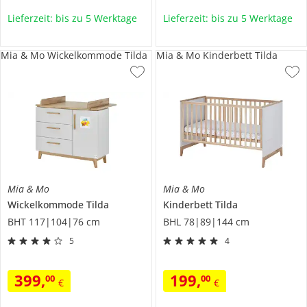
Lieferzeit: bis zu 5 Werktage
Lieferzeit: bis zu 5 Werktage
Mia & Mo Wickelkommode Tilda
Mia & Mo Kinderbett Tilda
Mia & Mo
Mia & Mo
Wickelkommode
Tilda
Kinderbett
Tilda
BHT 117|104|76 cm
BHL 78|89|144 cm
5
4
399
,
199
,
00
00
€
€