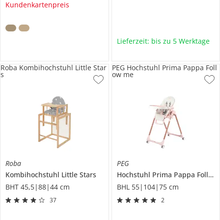
Kundenkartenpreis
Lieferzeit: bis zu 5 Werktage
Roba Kombihochstuhl Little Star
PEG Hochstuhl Prima Pappa Foll
s
ow me
Roba
PEG
Kombihochstuhl
Little Stars
Hochstuhl
Prima Pappa Follow me
BHT 45,5|88|44 cm
BHL 55|104|75 cm
37
2