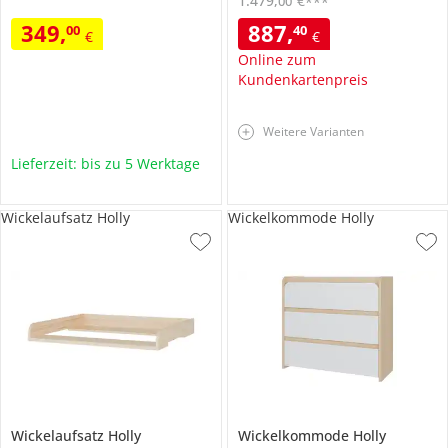
1.479
,
€
00
***
349
,
887
,
00
40
€
€
Online zum
Kundenkartenpreis
Weitere Varianten
Lieferzeit: bis zu 5 Werktage
Wickelaufsatz Holly
Wickelkommode Holly
Wickelaufsatz
Holly
Wickelkommode
Holly