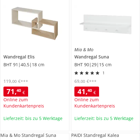
Mia & Mo
Wandregal
Elis
Wandregal
Suna
BHT 91|40,5|18 cm
BHT 90|29|15 cm
1
119
,
€
69
,
€
00
00
***
***
71
,
41
,
40
40
€
€
Online zum
Online zum
Kundenkartenpreis
Kundenkartenpreis
Lieferzeit: bis zu 5 Werktage
Lieferzeit: bis zu 5 Werktage
Mia & Mo Standregal Suna
PAIDI Standregal Kalea