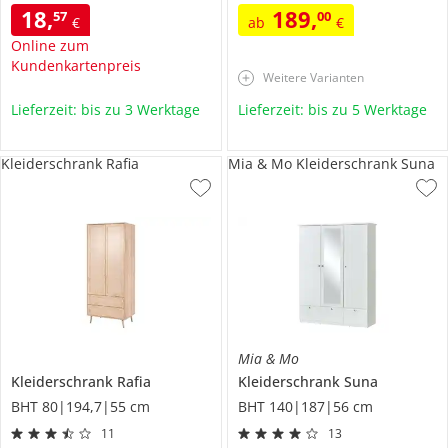
18
,
189
,
57
00
€
ab
€
Online zum
Kundenkartenpreis
Weitere Varianten
Lieferzeit: bis zu 3 Werktage
Lieferzeit: bis zu 5 Werktage
Kleiderschrank Rafia
Mia & Mo Kleiderschrank Suna
Mia & Mo
Kleiderschrank
Rafia
Kleiderschrank
Suna
BHT 80|194,7|55 cm
BHT 140|187|56 cm
11
13