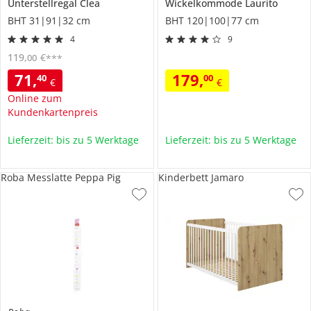
Unterstellregal
Clea
Wickelkommode
Laurito
BHT 31|91|32 cm
BHT 120|100|77 cm
4
9
119
,
€
00
***
71
,
179
,
40
00
€
€
Online zum
Kundenkartenpreis
Lieferzeit: bis zu 5 Werktage
Lieferzeit: bis zu 5 Werktage
Roba Messlatte Peppa Pig
Kinderbett Jamaro