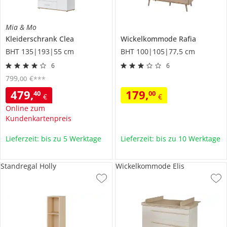
Mia & Mo
Kleiderschrank
Clea
Wickelkommode
Rafia
BHT 135|193|55 cm
BHT 100|105|77,5 cm
6
6
799
,
€
00
***
479
,
179
,
40
00
€
€
Online zum
Kundenkartenpreis
Lieferzeit: bis zu 5 Werktage
Lieferzeit: bis zu 10 Werktage
Standregal Holly
Wickelkommode Elis