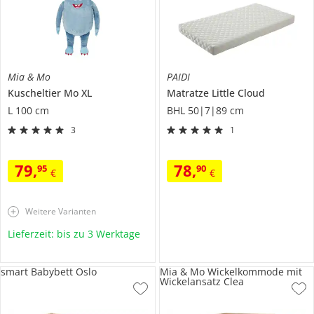
Mia & Mo
PAIDI
Kuscheltier
Mo XL
Matratze
Little Cloud
L 100 cm
BHL 50|7|89 cm
3
1
79
,
78
,
95
90
€
€
Weitere Varianten
Lieferzeit: bis zu 3 Werktage
smart Babybett Oslo
Mia & Mo Wickelkommode mit
Wickelansatz Clea