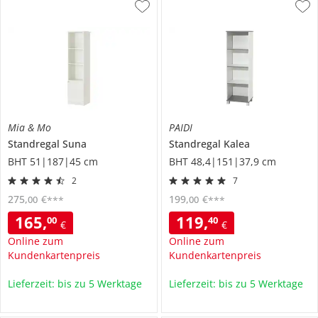
Mia & Mo
PAIDI
Standregal
Suna
Standregal
Kalea
BHT 51|187|45 cm
BHT 48,4|151|37,9 cm
2
7
275
,
€
199
,
€
00
00
***
***
165
,
119
,
00
40
€
€
Online zum
Online zum
Kundenkartenpreis
Kundenkartenpreis
Lieferzeit: bis zu 5 Werktage
Lieferzeit: bis zu 5 Werktage