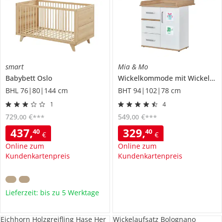
smart
Mia & Mo
Babybett
Oslo
Wickelkommode mit Wickelansatz
BHL 76|80|144 cm
BHT 94|102|78 cm
1
4
729
,
€
549
,
€
00
00
***
***
437
,
329
,
40
40
€
€
Online zum
Online zum
Kundenkartenpreis
Kundenkartenpreis
Lieferzeit: bis zu 5 Werktage
Eichhorn Holzgreifling Hase Her
Wickelaufsatz Bolognano