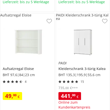
Lieferzeit: bis zu 5 Werktage
Lieferzeit: bis zu 5 Werktage
Aufsatzregal Eloise
PAIDI Kleiderschrank 3-türig Kal
ea
PAIDI
Aufsatzregal
Eloise
Kleiderschrank 3-türig
Kalea
BHT 97,6|84|23 cm
BHT 135,3|195,9|55,6 cm
4
15
735
,
€
00
***
49
,
441
,
00
00
€
€
Online zum
Kundenkartenpreis