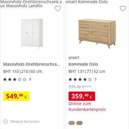
Massivholz-Drehtürenschrank a
smart Kommode Oslo
us Massivholz Landliv
smart
Massivholz-Drehtürenschrank
aus Massivholz
Kommode
Oslo
Landliv
BHT 155|210|60 cm
BHT 131|77|52 cm
9
5
599
,
€
00
***
549
,
359
,
00
40
€
€
Online zum
Kundenkartenpreis
Weitere Varianten