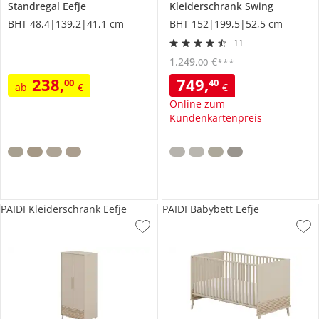
Standregal
Eefje
Kleiderschrank
Swing
BHT 48,4|139,2|41,1 cm
BHT 152|199,5|52,5 cm
11
1.249
,
€
00
***
238
,
749
,
00
40
ab
€
€
Online zum
Kundenkartenpreis
PAIDI Kleiderschrank Eefje
PAIDI Babybett Eefje