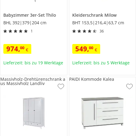
Babyzimmer 3er-Set
Thilo
Kleiderschrank
Milow
BHL 392|379|204 cm
BHT 153,5|216,4|63,7 cm
1
36
974
,
549
,
00
00
€
€
Lieferzeit: bis zu 19 Werktage
Lieferzeit: bis zu 5 Werktage
Massivholz-Drehtürenschrank a
PAIDI Kommode Kalea
us Massivholz Landliv