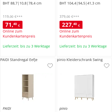
BHT 88,7|10,8|78,4 cm
BHT 104,4|94,5|41,3 cm
119
,
€
379
,
€
00
00
***
***
71
,
227
,
40
40
€
€
Online zum
Online zum
Kundenkartenpreis
Kundenkartenpreis
Lieferzeit: bis zu 3 Werktage
Lieferzeit: bis zu 3 Werktage
PAIDI Standregal Eefje
pinio Kleiderschrank Swing
PAIDI
pinio