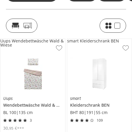
Uups Wendebettwäsche Wald &
smart Kleiderschrank BEN
Wiese
Uups
smart
Wendebettwäsche
Wald & Wiese
Kleiderschrank
BEN
BL 100|135 cm
BHT 80|191|55 cm
3
109
30
,
€
95
***