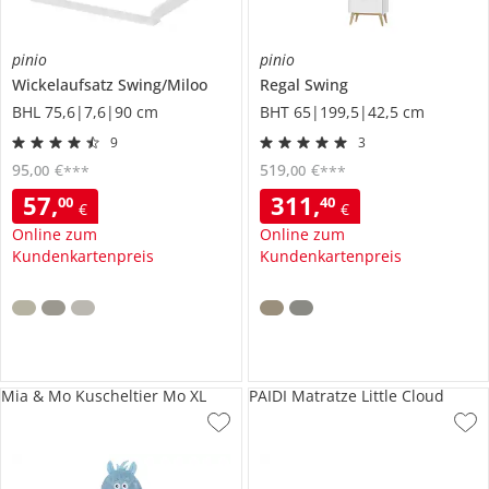
pinio
pinio
Wickelaufsatz
Swing/Miloo
Regal
Swing
BHL 75,6|7,6|90 cm
BHT 65|199,5|42,5 cm
9
3
95
,
€
519
,
€
00
00
***
***
57
,
311
,
00
40
€
€
Online zum
Online zum
Kundenkartenpreis
Kundenkartenpreis
Mia & Mo Kuscheltier Mo XL
PAIDI Matratze Little Cloud