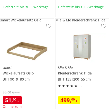
Lieferzeit: bis zu 5 Werktage
Lieferzeit: bis zu 5 Werktage
smart Wickelaufsatz Oslo
Mia & Mo Kleiderschrank Tilda
smart
Mia & Mo
Wickelaufsatz
Oslo
Kleiderschrank
Tilda
BHT 90|9|80 cm
BHT 135|200|55 cm
5
85
,
€
00
***
51
,
499
,
00
00
€
€
Online zum