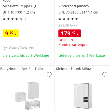
Roba
Messlatte
Peppa Pig
Kinderbett
Jamaro
BHT 10|100|1,2 cm
BHL 75,8|80,5|144,4 cm
1
3
299
,
€
00
***
9
,
179
,
90
40
€
€
Online zum
Kundenkartenpreis
Weitere Varianten
Lieferzeit: bis zu 3 Werktage
Lieferzeit: bis zu 5 Werktage
Babyzimmer 3er-Set Thilo
Kleiderschrank Milow