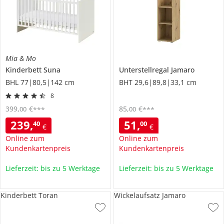
Mia & Mo
Kinderbett
Suna
Unterstellregal
Jamaro
BHL 77|80,5|142 cm
BHT 29,6|89,8|33,1 cm
8
399
,
€
85
,
€
00
00
***
***
239
,
51
,
40
00
€
€
Online zum
Online zum
Kundenkartenpreis
Kundenkartenpreis
Lieferzeit: bis zu 5 Werktage
Lieferzeit: bis zu 5 Werktage
Kinderbett Toran
Wickelaufsatz Jamaro