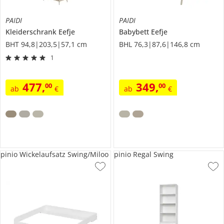
PAIDI
PAIDI
Kleiderschrank
Eefje
Babybett
Eefje
BHT 94,8|203,5|57,1 cm
BHL 76,3|87,6|146,8 cm
1
477
,
349
,
00
00
ab
€
ab
€
pinio Wickelaufsatz Swing/Miloo
pinio Regal Swing