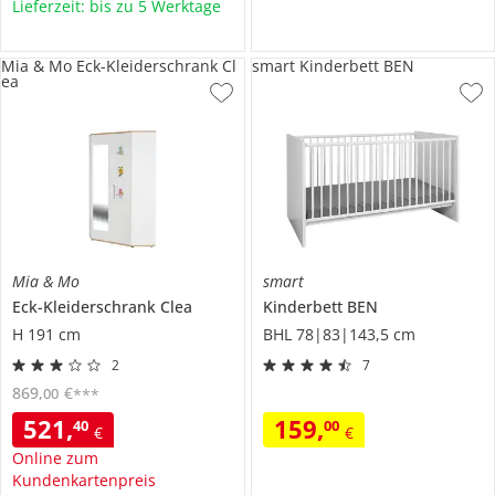
Lieferzeit: bis zu 5 Werktage
Mia & Mo Eck-Kleiderschrank Cl
smart Kinderbett BEN
ea
Mia & Mo
smart
Eck-Kleiderschrank
Clea
Kinderbett
BEN
H 191 cm
BHL 78|83|143,5 cm
2
7
869
,
€
00
***
521
,
159
,
40
00
€
€
Online zum
Kundenkartenpreis