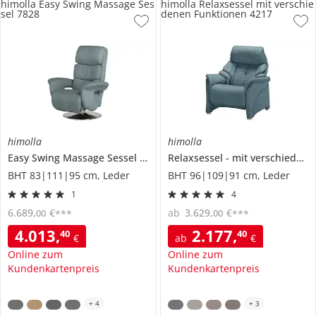
himolla Easy Swing Massage Ses
himolla Relaxsessel mit verschie
sel 7828
denen Funktionen 4217
himolla
himolla
Easy Swing Massage Sessel
7828
Relaxsessel
mit verschiedenen Funktionen
BHT 83|111|95 cm, Leder
BHT 96|109|91 cm, Leder
1
4
6.689
,
€
ab
3.629
,
€
00
00
***
***
4.013
,
2.177
,
40
40
€
ab
€
Online zum
Online zum
Kundenkartenpreis
Kundenkartenpreis
+
4
+
3