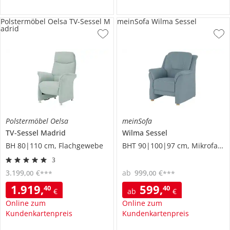
Polstermöbel Oelsa TV-Sessel M
meinSofa Wilma Sessel
adrid
Polstermöbel Oelsa
meinSofa
TV-Sessel
Madrid
Wilma
Sessel
BH 80|110 cm, Flachgewebe
BHT 90|100|97 cm, Mikrofaser
3
3.199
,
€
ab
999
,
€
00
00
***
***
1.919
,
599
,
40
40
€
ab
€
Online zum
Online zum
Kundenkartenpreis
Kundenkartenpreis