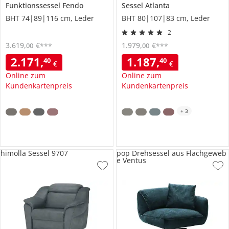
Funktionssessel
Fendo
Sessel
Atlanta
BHT 74|89|116 cm, Leder
BHT 80|107|83 cm, Leder
2
3.619
,
€
1.979
,
€
00
00
***
***
2.171
,
1.187
,
40
40
€
€
Online zum
Online zum
Kundenkartenpreis
Kundenkartenpreis
+
3
himolla Sessel 9707
pop Drehsessel aus Flachgeweb
e Ventus