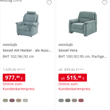
Auszug Chris
meinSofa
meinSofa
Sessel mit Hocker
als Auszug
Chris
Sessel
Vera
BHT 102|96|92 cm
BHT 100|92|95 cm, Flachgewebe
1.629
,
€
ab
859
,
€
00
00
***
***
977
,
515
,
40
40
€
ab
€
Online zum
Online zum
Kundenkartenpreis
Kundenkartenpreis