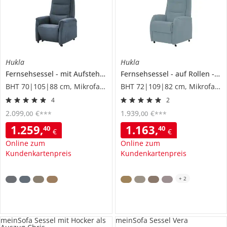
Hukla
Hukla
Fernsehsessel
mit Aufstehhilfe
Fernsehsessel
Dean
auf Rollen
Ma
BHT 70|105|88 cm, Mikrofaser
BHT 72|109|82 cm, Mikrofaser
4
2
2.099
,
€
1.939
,
€
00
00
***
***
1.259
,
1.163
,
40
40
€
€
Online zum
Online zum
Kundenkartenpreis
Kundenkartenpreis
+
2
meinSofa Sessel mit Hocker als
meinSofa Sessel Vera