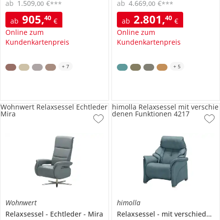
ab
1.509
,
€
ab
4.669
,
€
00
00
***
***
905
,
2.801
,
40
40
ab
€
ab
€
Online zum
Online zum
Kundenkartenpreis
Kundenkartenpreis
+
7
+
5
Wohnwert Relaxsessel Echtleder
himolla Relaxsessel mit verschie
Mira
denen Funktionen 4217
Wohnwert
himolla
Relaxsessel
Echtleder
Mira
Relaxsessel
mit verschiedenen Funktionen