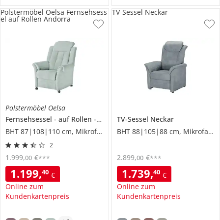
Polstermöbel Oelsa Fernsehsess
TV-Sessel Neckar
el auf Rollen Andorra
Polstermöbel Oelsa
Fernsehsessel
auf Rollen
Andorra
TV-Sessel
Neckar
BHT 87|108|110 cm, Mikrofaser
BHT 88|105|88 cm, Mikrofaser
2
1.999
,
€
2.899
,
€
00
00
***
***
1.199
,
1.739
,
40
40
€
€
Online zum
Online zum
Kundenkartenpreis
Kundenkartenpreis