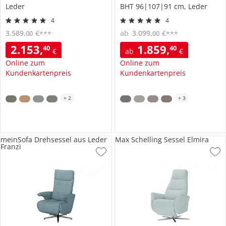
Leder
BHT 96|107|91 cm, Leder
4
4
3.589
,
€
ab
3.099
,
€
00
00
***
***
2.153
,
1.859
,
40
40
€
ab
€
Online zum
Online zum
Kundenkartenpreis
Kundenkartenpreis
+
2
+
3
meinSofa Drehsessel aus Leder
Max Schelling Sessel Elmira
Franzi