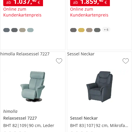
1.037
,
1.859
,
40
40
ab
€
ab
€
Online zum
Online zum
Kundenkartenpreis
Kundenkartenpreis
+
6
himolla Relaxsessel 7227
Sessel Neckar
himolla
Relaxsessel
7227
Sessel
Neckar
BHT 82|109|90 cm, Leder
BHT 83|107|92 cm, Mikrofaser