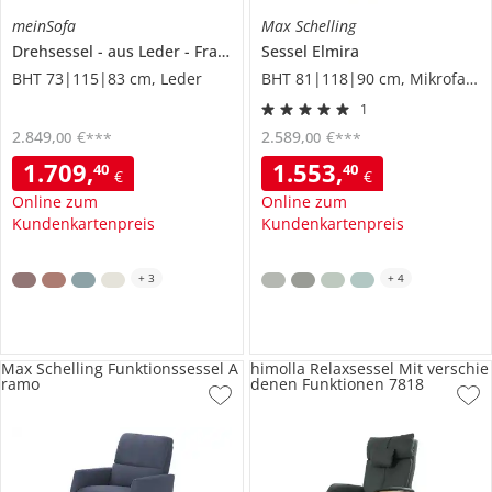
meinSofa
Max Schelling
Drehsessel
aus Leder
Franzi
Sessel
Elmira
BHT 73|115|83 cm, Leder
BHT 81|118|90 cm, Mikrofaser
1
2.849
,
€
2.589
,
€
00
00
***
***
1.709
,
1.553
,
40
40
€
€
Online zum
Online zum
Kundenkartenpreis
Kundenkartenpreis
+
3
+
4
Max Schelling Funktionssessel A
himolla Relaxsessel Mit verschie
ramo
denen Funktionen 7818