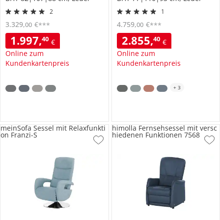
2
1
3.329
,
€
4.759
,
€
00
00
***
***
1.997
,
2.855
,
40
40
€
€
Online zum
Online zum
Kundenkartenpreis
Kundenkartenpreis
+
3
meinSofa Sessel mit Relaxfunkti
himolla Fernsehsessel mit versc
on Franzi-S
hiedenen Funktionen 7568