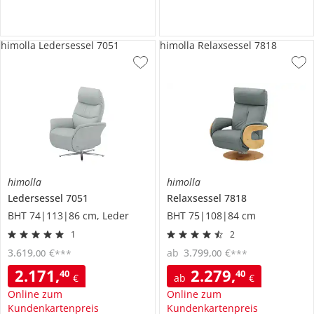
himolla Ledersessel 7051
himolla Relaxsessel 7818
himolla
himolla
Ledersessel
7051
Relaxsessel
7818
BHT 74|113|86 cm, Leder
BHT 75|108|84 cm
1
2
3.619
,
€
ab
3.799
,
€
00
00
***
***
2.171
,
2.279
,
40
40
€
ab
€
Online zum
Online zum
Kundenkartenpreis
Kundenkartenpreis