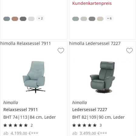
Kundenkartenpreis
+
2
+
6
himolla Relaxsessel 7911
himolla Ledersessel 7227
himolla
himolla
Relaxsessel
7911
Ledersessel
7227
BHT 74|113|84 cm, Leder
BHT 82|109|90 cm, Leder
2
3
ab
4.199
,
€
ab
3.499
,
€
00
00
***
***