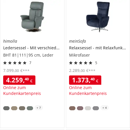
himolla
meinSofa
Ledersessel
Mit verschiedenen Massageprogrammen
Relaxsessel
mit Relaxfunktion
7418
BHT 81|111|95 cm, Leder
Mikrofaser
7
5
7.099
,
€
2.289
,
€
00
00
***
***
4.259
,
1.373
,
40
40
€
€
Online zum
Online zum
Kundenkartenpreis
Kundenkartenpreis
+
7
+
4