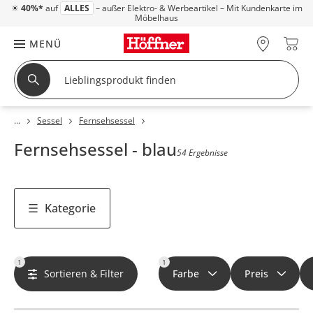
☀
40%*
auf
ALLES
– außer Elektro- & Werbeartikel – Mit Kundenkarte im
Möbelhaus
MENÜ
Sessel
Fernsehsessel
Fernsehsessel - blau
54 Ergebnisse
Kategorie
1
1
Sortieren & Filter
Farbe
Preis