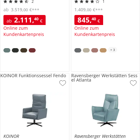
2
1
ab
3.519
,
€
1.409
,
€
00
00
***
***
2.111
,
845
,
40
40
ab
€
€
Online zum
Online zum
Kundenkartenpreis
Kundenkartenpreis
+
3
KOINOR Funktionssessel Fendo
Ravensberger Werkstätten Sess
el Atlanta
KOINOR
Ravensberger Werkstätten