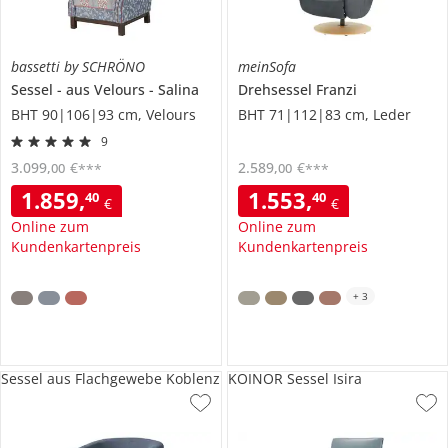
bassetti by SCHRÖNO
meinSofa
Sessel
aus Velours
Salina
Drehsessel
Franzi
BHT 90|106|93 cm, Velours
BHT 71|112|83 cm, Leder
9
3.099
,
€
2.589
,
€
00
00
***
***
1.859
,
1.553
,
40
40
€
€
Online zum
Online zum
Kundenkartenpreis
Kundenkartenpreis
+
3
Sessel aus Flachgewebe Koblenz
KOINOR Sessel Isira