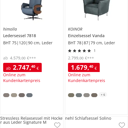
himolla
KOINOR
Ledersessel
7818
Einzelsessel
Vanda
BHT 75|120|90 cm, Leder
BHT 78|87|79 cm, Leder
1
ab
4.579
,
€
2.799
,
€
00
00
***
***
2.747
,
1.679
,
40
40
ab
€
€
Online zum
Online zum
Kundenkartenpreis
Kundenkartenpreis
+
6
Stressless Relaxsessel mit Hocke
nehl Schlafsessel Solino
r aus Leder Signature M