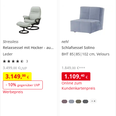
Stressless
nehl
Relaxsessel mit Hocker
aus Leder
Schlafsessel
Signature M
Solino
Leder
BHT 85|85|102 cm, Velours
3
3.499
,
€
1.849
,
€
00
00
UVP
***
3.149
,
1.109
,
00
40
€
€
Online zum
-
10
%
gegenüber UVP
Kundenkartenpreis
Werbepreis
+
4