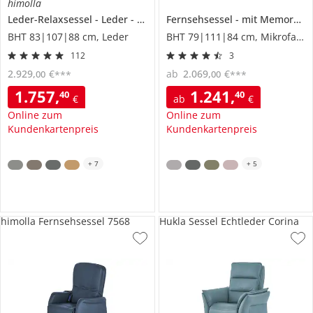
himolla
Leder-Relaxsessel
Leder
7628
Fernsehsessel
mit Memoryfunktion
BHT 83|107|88 cm, Leder
BHT 79|111|84 cm, Mikrofaser
112
3
2.929
,
€
ab
2.069
,
€
00
00
***
***
1.757
,
1.241
,
40
40
€
ab
€
Online zum
Online zum
Kundenkartenpreis
Kundenkartenpreis
+
7
+
5
himolla Fernsehsessel 7568
Hukla Sessel Echtleder Corina