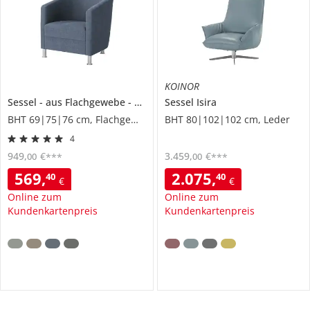
KOINOR
Sessel
aus Flachgewebe
Koblenz
Sessel
Isira
BHT 69|75|76 cm, Flachgewebe
BHT 80|102|102 cm, Leder
4
949
,
€
3.459
,
€
00
00
***
***
569
,
2.075
,
40
40
€
€
Online zum
Online zum
Kundenkartenpreis
Kundenkartenpreis