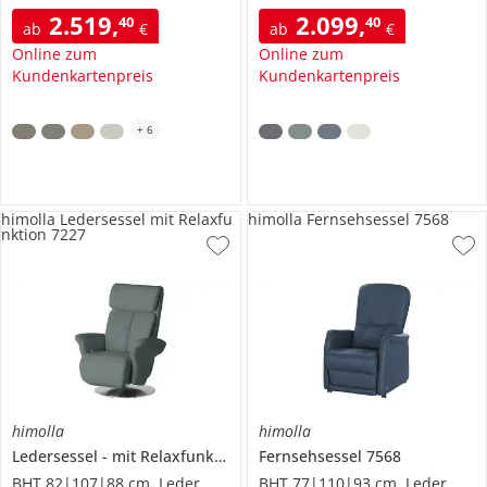
2.519
,
2.099
,
40
40
ab
€
ab
€
Online zum
Online zum
Kundenkartenpreis
Kundenkartenpreis
+
6
himolla Ledersessel mit Relaxfu
himolla Fernsehsessel 7568
nktion 7227
himolla
himolla
Ledersessel
mit Relaxfunktion
7227
Fernsehsessel
7568
BHT 82|107|88 cm, Leder
BHT 77|110|93 cm, Leder