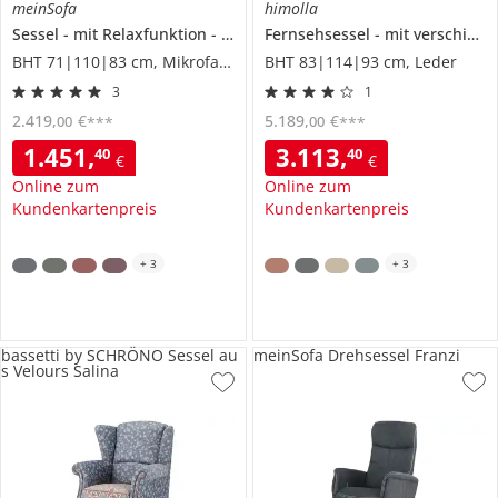
meinSofa
himolla
Sessel
mit Relaxfunktion
Franzi-S
Fernsehsessel
mit verschiedenen Funktionen
BHT 71|110|83 cm, Mikrofaser
BHT 83|114|93 cm, Leder
3
1
2.419
,
€
5.189
,
€
00
00
***
***
1.451
,
3.113
,
40
40
€
€
Online zum
Online zum
Kundenkartenpreis
Kundenkartenpreis
+
3
+
3
bassetti by SCHRÖNO Sessel au
meinSofa Drehsessel Franzi
s Velours Salina