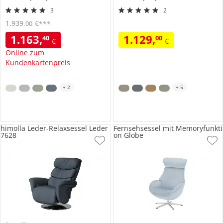
3
2
1.939
,
€
00
***
1.163
,
1.129
,
40
00
€
€
Online zum
Kundenkartenpreis
+
2
+
5
himolla Leder-Relaxsessel Leder
Fernsehsessel mit Memoryfunkti
7628
on Globe