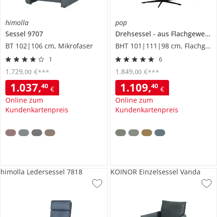
himolla
pop
Sessel
9707
Drehsessel
aus Flachgewebe
BT 102|106 cm, Mikrofaser
BHT 101|111|98 cm, Flachgewebe
1
6
1.729
,
€
1.849
,
€
00
00
***
***
1.037
,
1.109
,
40
40
€
€
Online zum
Online zum
Kundenkartenpreis
Kundenkartenpreis
himolla Ledersessel 7818
KOINOR Einzelsessel Vanda