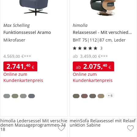
Max Schelling
himolla
Funktionssessel
Aramo
Relaxsessel
Mit verschiedenen Funktionen
Mikrofaser
BHT 75|112|87 cm, Leder
3
4.569
,
€
ab
3.459
,
€
00
00
***
***
2.741
,
2.075
,
40
40
€
ab
€
Online zum
Online zum
Kundenkartenpreis
Kundenkartenpreis
+
6
himolla Ledersessel Mit verschie
meinSofa Relaxsessel mit Relaxf
denen Massageprogrammen 74
unktion Sabine
18