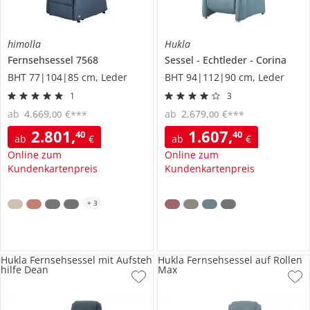
himolla
Hukla
Fernsehsessel
7568
Sessel
Echtleder
Corina
BHT 77|104|85 cm, Leder
BHT 94|112|90 cm, Leder
1
3
ab
4.669
,
€
ab
2.679
,
€
00
00
***
***
2.801
,
1.607
,
40
40
ab
€
ab
€
Online zum
Online zum
Kundenkartenpreis
Kundenkartenpreis
+
3
Hukla Fernsehsessel mit Aufsteh
Hukla Fernsehsessel auf Rollen
hilfe Dean
Max