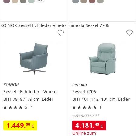
+
4
KOINOR Sessel Echtleder Vineto
himolla Sessel 7706
KOINOR
himolla
Sessel
Echtleder
Vineto
Sessel
7706
BHT 78|87|79 cm, Leder
BHT 101|112|101 cm, Leder
1
1
6.969
,
€
00
***
1.449
,
4.181
,
00
40
€
€
Online zum