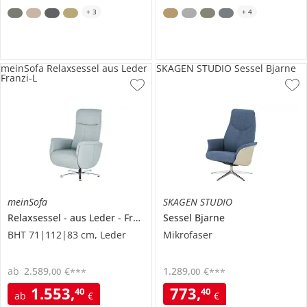
+
3
+
4
meinSofa Relaxsessel aus Leder
SKAGEN STUDIO Sessel Bjarne
Franzi-L
meinSofa
SKAGEN STUDIO
Relaxsessel
aus Leder
Franzi-L
Sessel
Bjarne
BHT 71|112|83 cm, Leder
Mikrofaser
ab
2.589
,
€
1.289
,
€
00
00
***
***
1.553
,
773
,
40
40
ab
€
€