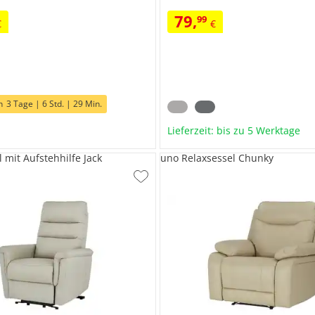
79
,
99
€
€
h
3 Tage | 6 Std. | 29 Min.
Lieferzeit: bis zu 5 Werktage
 mit Aufstehhilfe Jack
uno Relaxsessel Chunky