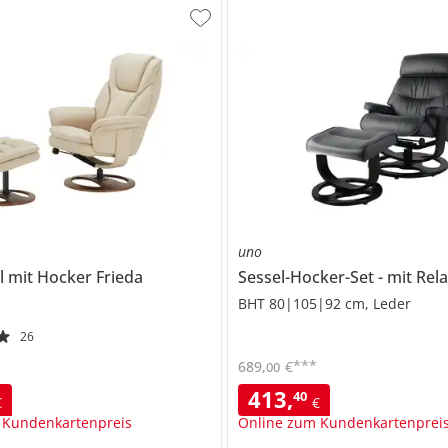
uno
l mit Hocker
Frieda
Sessel-Hocker-Set
mit Rela
BHT 80|105|92 cm, Leder
26
***
689
,
€
00
413
,
40
€
€
 Kundenkartenpreis
Online zum Kundenkartenprei