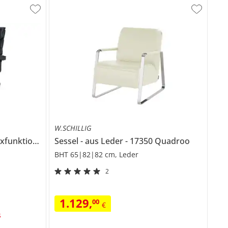
W.SCHILLIG
xfunktion
Ben
Sessel
aus Leder
17350 Quadroo
BHT 65|82|82 cm, Leder
2
1.129
,
00
€
s