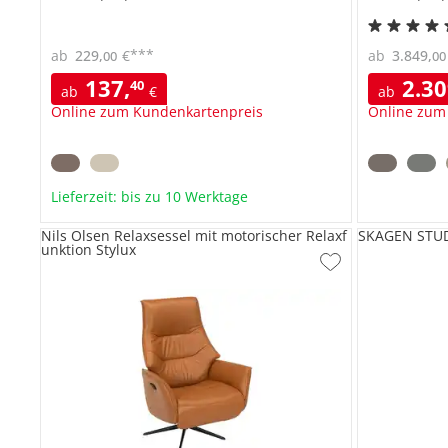
***
ab
229
,
€
ab
3.849
,
00
00
137
,
2.3
40
ab
€
ab
Online zum Kundenkartenpreis
Online zum
Lieferzeit: bis zu 10 Werktage
Nils Olsen Relaxsessel mit motorischer Relaxf
SKAGEN STUDI
unktion Stylux