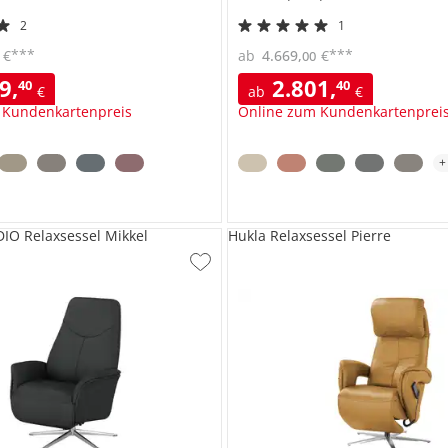
2
1
***
***
€
ab
4.669
,
€
00
09
,
2.801
,
40
40
€
ab
€
 Kundenkartenpreis
Online zum Kundenkartenprei
O Relaxsessel Mikkel
Hukla Relaxsessel Pierre