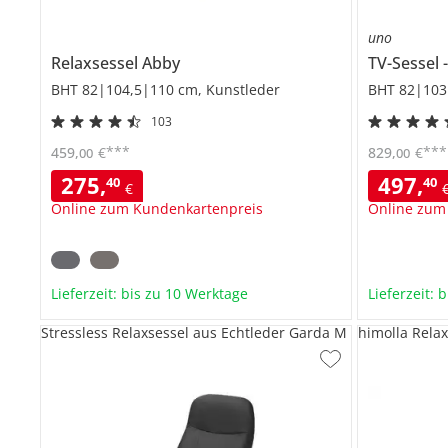
uno
Relaxsessel
Abby
TV-Sessel
BHT 82|104,5|110 cm, Kunstleder
BHT 82|103
103
***
***
459
,
€
829
,
€
00
00
275
,
497
,
40
40
€
Online zum Kundenkartenpreis
Online zum
Lieferzeit: bis zu 10 Werktage
Lieferzeit: 
Stressless Relaxsessel aus Echtleder Garda M
himolla Rela