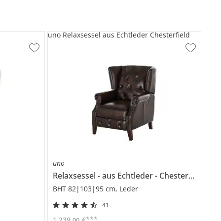
uno Relaxsessel aus Echtleder Chesterfield
uno
Relaxsessel
aus Echtleder
Chesterfield
BHT 82|103|95 cm, Leder
41
***
1.239
,
€
00