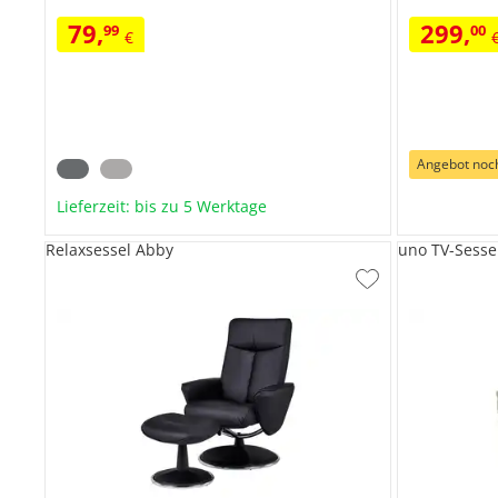
79
,
299
,
99
00
€
Angebot noc
Lieferzeit: bis zu 5 Werktage
Relaxsessel Abby
uno TV-Sessel