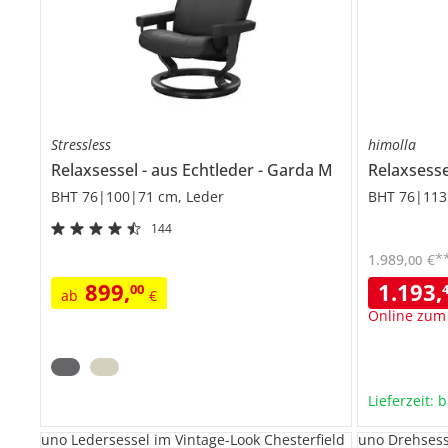
Stressless
himolla
Relaxsessel
aus Echtleder
Garda M
Relaxsess
BHT 76|100|71 cm, Leder
BHT 76|113
144
*
1.989
,
€
00
899
,
1.193
,
00
ab
€
Online zum
Lieferzeit: 
uno Ledersessel im Vintage-Look Chesterfield
uno Drehsess