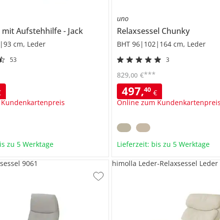
uno
mit Aufstehhilfe
Jack
Relaxsessel
Chunky
|93 cm, Leder
BHT 96|102|164 cm, Leder
53
3
***
829
,
€
00
497
,
40
€
€
 Kundenkartenpreis
Online zum Kundenkartenprei
bis zu 5 Werktage
Lieferzeit: bis zu 5 Werktage
xsessel 9061
himolla Leder-Relaxsessel Leder