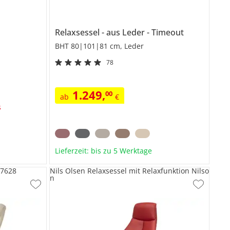
Relaxsessel
aus Leder
Timeout
BHT 80|101|81 cm, Leder
78
1.249
,
00
ab
€
s
Lieferzeit: bis zu 5 Werktage
 7628
Nils Olsen Relaxsessel mit Relaxfunktion Nilso
n