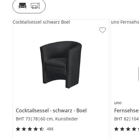
Cocktailsessel schwarz Boel
uno Fernsehs
uno
Cocktailsessel
schwarz
Boel
Fernsehse
BHT 73|78|60 cm, Kunstleder
BHT 82|104
488