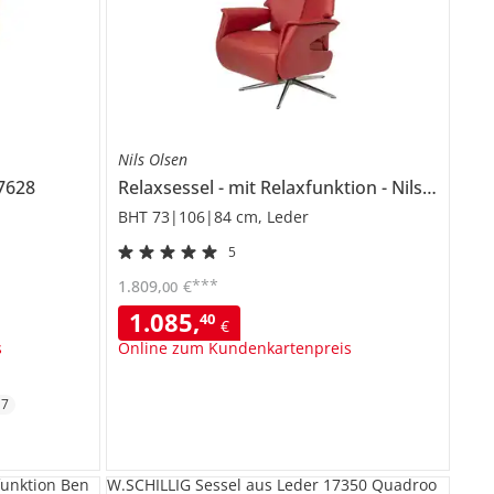
Nils Olsen
7628
Relaxsessel
mit Relaxfunktion
Nilson
BHT 73|106|84 cm, Leder
5
***
1.809
,
€
00
1.085
,
40
€
s
Online zum Kundenkartenpreis
+
7
funktion Ben
W.SCHILLIG Sessel aus Leder 17350 Quadroo