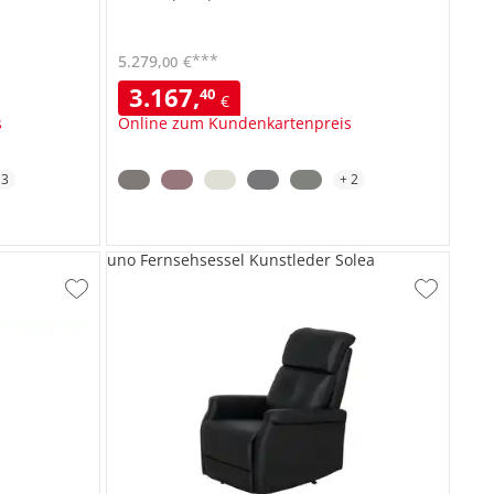
***
5.279
,
€
00
3.167
,
40
€
s
Online zum Kundenkartenpreis
+
3
+
2
uno Fernsehsessel Kunstleder Solea