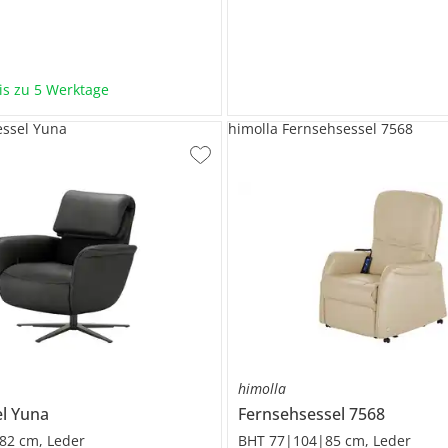
bis zu 5 Werktage
essel Yuna
himolla Fernsehsessel 7568
himolla
el
Yuna
Fernsehsessel
7568
82 cm, Leder
BHT 77|104|85 cm, Leder