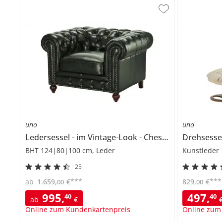
uno
uno
Ledersessel
im Vintage-Look
Chesterfield
Drehsesse
BHT 124|80|100 cm, Leder
Kunstleder
25
***
***
ab
1.659
,
€
829
,
€
00
00
995
,
497
,
40
40
ab
€
Online zum Kundenkartenpreis
Online zum