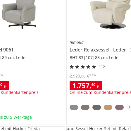
himolla
el
9061
Leder-Relaxsessel
Leder
|89 cm, Leder
BHT 83|107|88 cm, Leder
112
**
***
2.929
,
€
00
1.757
,
40
40
€
€
 Kundenkartenpreis
Online zum Kundenkartenprei
bis zu 5 Werktage
el mit Hocker Frieda
uno Sessel-Hocker-Set mit Relax