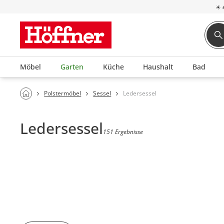
☀
Möbel
Garten
Küche
Haushalt
Bad
Polstermöbel
Sessel
Ledersessel
Ledersessel
151 Ergebnisse