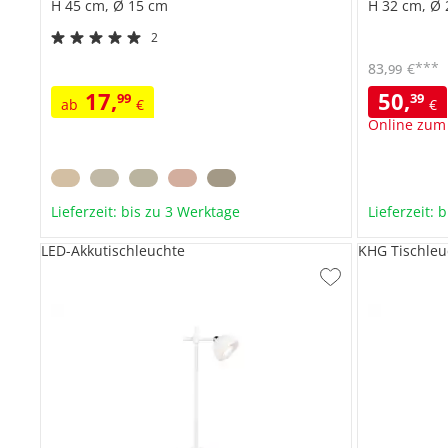
H 45 cm, Ø 15 cm
H 32 cm, Ø
2
***
83
,
€
99
17
,
50
,
99
39
ab
€
€
Online zum
Lieferzeit: bis zu 3 Werktage
Lieferzeit: 
LED-Akkutischleuchte
KHG Tischleu