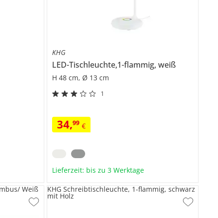
KHG
LED-Tischleuchte,1-flammig, weiß
H 48 cm, Ø 13 cm
1
34
,
99
€
Lieferzeit: bis zu 3 Werktage
ambus/ Weiß
KHG Schreibtischleuchte, 1-flammig, schwarz
mit Holz