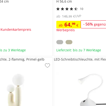
 24 cm
H 56,6 cm
10
UVP
ab
146
,
€
99
64
,
99
-
56
%
gegenü
ab
€
 Kundenkartenpreis
Werbepreis
bis zu 3 Werktage
Lieferzeit: bis zu 7 Werktage
chte, 2-flammig, Primel-gelb
LED-Schreibtischleuchte, mit Fl