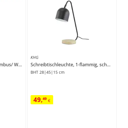
KHG
Tischleuchte, 1-flammig, Bambus/ Weiß
Schreibtischleuchte, 1-flammig, schwarz mit Holz
BHT 28|45|15 cm
49
,
49
€