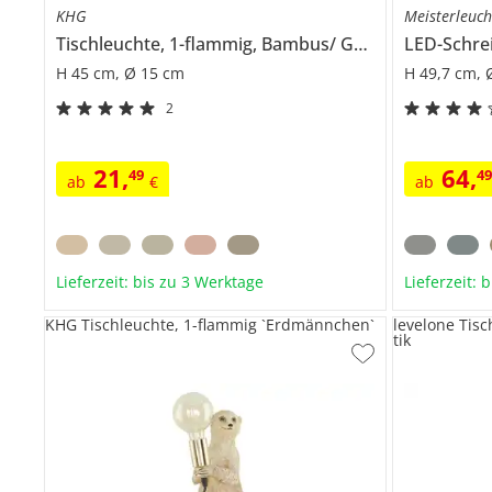
KHG
Meisterleuc
Tischleuchte, 1-flammig, Bambus/ Grün
H 45 cm, Ø 15 cm
H 49,7 cm, 
2
21
,
64
,
49
4
ab
€
ab
Lieferzeit: bis zu 3 Werktage
Lieferzeit: 
KHG Tischleuchte, 1-flammig `Erdmännchen`
levelone Tis
tik