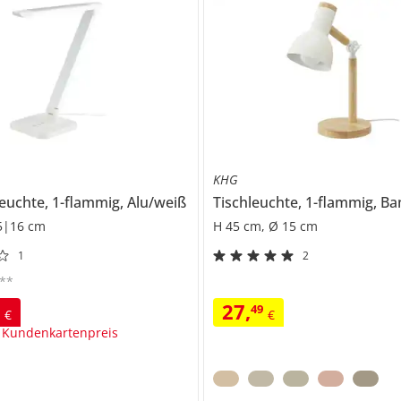
KHG
euchte, 1-flammig, Alu/weiß
5|16 cm
H 45 cm, Ø 15 cm
1
2
**
27
,
9
49
€
€
 Kundenkartenpreis