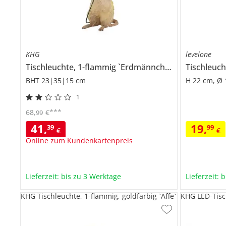
KHG
levelone
Tischleuchte, 1-flammig `Erdmännchen`
BHT 23|35|15 cm
H 22 cm, Ø
1
***
68
,
€
99
41
,
19
,
39
99
€
€
Online zum Kundenkartenpreis
Lieferzeit: bis zu 3 Werktage
Lieferzeit: 
KHG Tischleuchte, 1-flammig, goldfarbig `Affe`
KHG LED-Tisc