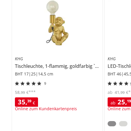
KHG
KHG
Tischleuchte, 1-flammig, goldfarbig `Affe`
LED-Tischl
BHT 17|25|14,5 cm
BHT 46|45,
9
***
*
58
,
€
ab
41
,
€
99
99
35
,
25
,
39
1
€
ab
Online zum Kundenkartenpreis
Online zum