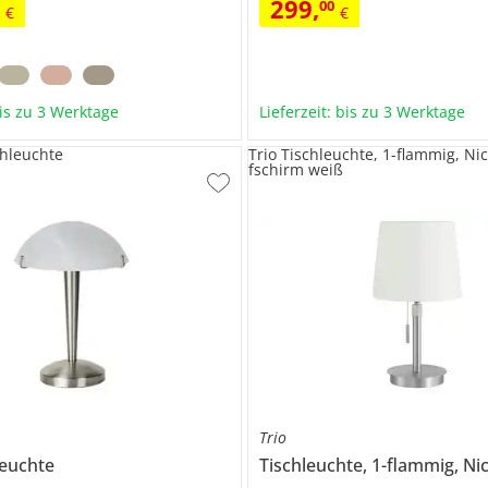
299
,
9
00
€
€
bis zu 3 Werktage
Lieferzeit: bis zu 3 Werktage
hleuchte
Trio Tischleuchte, 1-flammig, Nic
fschirm weiß
Trio
leuchte