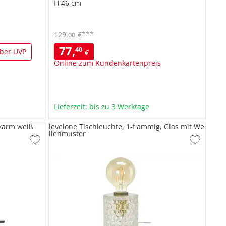
H 46 cm
***
129
,
€
00
77
,
40
ber UVP
€
Online zum Kundenkartenpreis
Lieferzeit: bis zu 3 Werktage
exarm weiß
levelone Tischleuchte, 1-flammig, Glas mit We
llenmuster