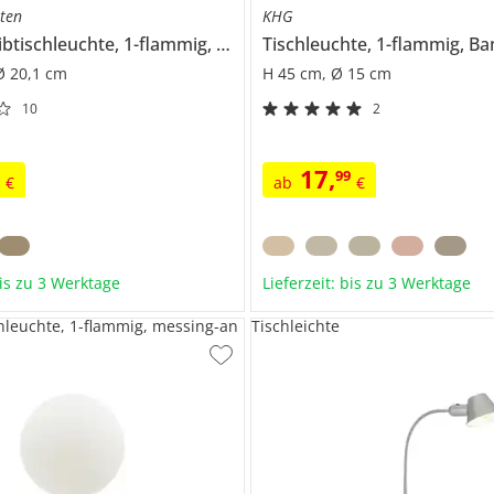
hten
KHG
LED-Schreibtischleuchte, 1-flammig, Rosegoldfarben
Ø 20,1 cm
H 45 cm, Ø 15 cm
10
2
17
,
9
99
€
ab
€
bis zu 3 Werktage
Lieferzeit: bis zu 3 Werktage
chleuchte, 1-flammig, messing-an
Tischleichte