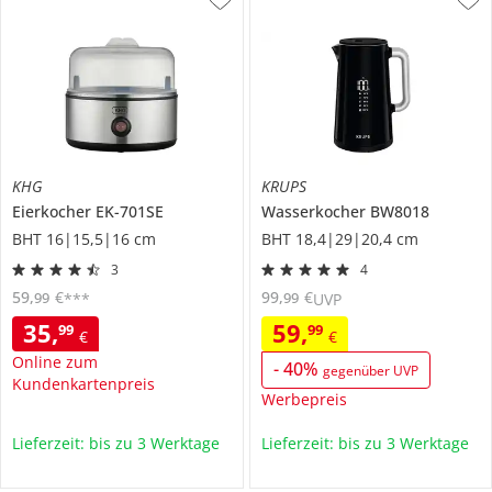
KHG
KRUPS
Eierkocher
EK-701SE
Wasserkocher
BW8018
BHT 16|15,5|16 cm
BHT 18,4|29|20,4 cm
3
4
59
,
€
99
,
€
99
99
***
UVP
35
,
59
,
99
99
€
€
Online zum
-
40
%
gegenüber UVP
Kundenkartenpreis
Werbepreis
Lieferzeit: bis zu 3 Werktage
Lieferzeit: bis zu 3 Werktage