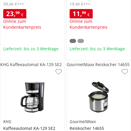
39
,
€
19
,
€
99
99
***
***
23
,
11
,
99
99
€
€
Online zum
Online zum
Kundenkartenpreis
Kundenkartenpreis
Lieferzeit: bis zu 3 Werktage
Lieferzeit: bis zu 3 Werktage
KHG Kaffeeautomat KA-129 SE2
GourmetMaxx Reiskocher 14655
KHG
GourmetMaxx
Kaffeeautomat
KA-129 SE2
Reiskocher
14655