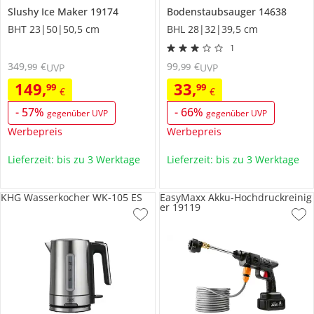
Slushy Ice Maker
19174
Bodenstaubsauger
14638
BHT 23|50|50,5 cm
BHL 28|32|39,5 cm
1
349
,
€
99
,
€
99
99
UVP
UVP
149
,
33
,
99
99
€
€
-
57
%
-
66
%
gegenüber UVP
gegenüber UVP
Werbepreis
Werbepreis
Lieferzeit: bis zu 3 Werktage
Lieferzeit: bis zu 3 Werktage
KHG Wasserkocher WK-105 ES
EasyMaxx Akku-Hochdruckreinig
er 19119