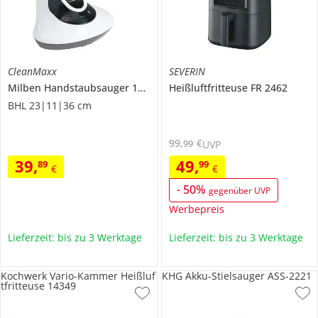
CleanMaxx
SEVERIN
Milben Handstaubsauger
15176
Heißluftfritteuse
FR 2462
BHL 23|11|36 cm
99
,
€
99
UVP
39
,
49
,
89
99
€
€
-
50
%
gegenüber UVP
Werbepreis
Lieferzeit: bis zu 3 Werktage
Lieferzeit: bis zu 3 Werktage
Kochwerk Vario-Kammer Heißluf
KHG Akku-Stielsauger ASS-2221
tfritteuse 14349