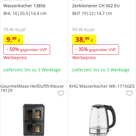
Wasserkocher
13856
Zerkleinerer
CH 502 EU
BHL 16|20,5|14,4 cm
BHT 19|22|14,7 cm
19
,
€
59
,
€
99
99
UVP
UVP
9
,
38
,
99
99
€
€
-
50
%
-
35
%
gegenüber UVP
gegenüber UVP
Werbepreis
Werbepreis
Lieferzeit: bis zu 3 Werktage
Lieferzeit: bis zu 3 Werktage
GourmetMaxx Heißluftfritteuse
KHG Wasserkocher WK-1715GES
19129