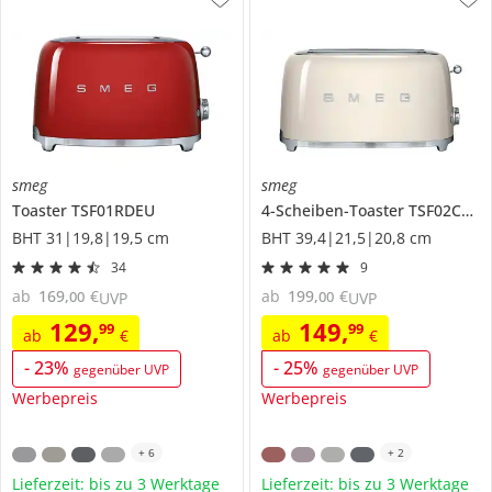
smeg
smeg
Toaster
TSF01RDEU
4-Scheiben-Toaster
TSF02CREU
BHT 31|19,8|19,5 cm
BHT 39,4|21,5|20,8 cm
34
9
ab
169
,
€
ab
199
,
€
00
00
UVP
UVP
129
,
149
,
99
99
ab
€
ab
€
-
23
%
-
25
%
gegenüber UVP
gegenüber UVP
Werbepreis
Werbepreis
+
6
+
2
Lieferzeit: bis zu 3 Werktage
Lieferzeit: bis zu 3 Werktage