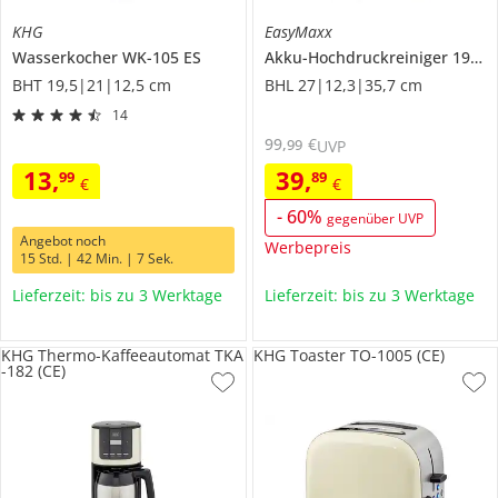
KHG
EasyMaxx
Wasserkocher
WK-105 ES
Akku-Hochdruckreiniger
19119
BHT 19,5|21|12,5 cm
BHL 27|12,3|35,7 cm
14
99
,
€
99
UVP
13
,
39
,
99
89
€
€
-
60
%
gegenüber UVP
Angebot noch
Werbepreis
15 Std. | 42 Min. | 7 Sek.
Lieferzeit: bis zu 3 Werktage
Lieferzeit: bis zu 3 Werktage
KHG Thermo-Kaffeeautomat TKA
KHG Toaster TO-1005 (CE)
-182 (CE)