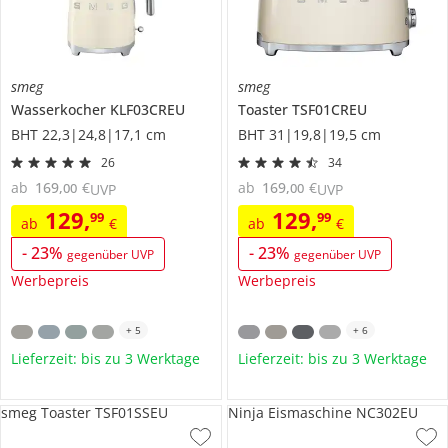
smeg
smeg
Wasserkocher
KLF03CREU
Toaster
TSF01CREU
BHT 22,3|24,8|17,1 cm
BHT 31|19,8|19,5 cm
26
34
ab
169
,
€
ab
169
,
€
00
00
UVP
UVP
129
,
129
,
99
99
ab
€
ab
€
-
23
%
-
23
%
gegenüber UVP
gegenüber UVP
Werbepreis
Werbepreis
+
5
+
6
Lieferzeit: bis zu 3 Werktage
Lieferzeit: bis zu 3 Werktage
smeg Toaster TSF01SSEU
Ninja Eismaschine NC302EU