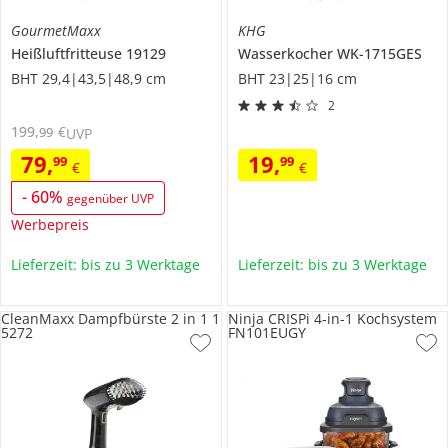
GourmetMaxx
KHG
Heißluftfritteuse
19129
Wasserkocher
WK-1715GES
BHT 29,4|43,5|48,9 cm
BHT 23|25|16 cm
2
199
,
€
99
UVP
79
,
19
,
99
99
€
€
-
60
%
gegenüber UVP
Werbepreis
Lieferzeit: bis zu 3 Werktage
Lieferzeit: bis zu 3 Werktage
CleanMaxx Dampfbürste 2 in 1 1
Ninja CRISPi 4-in-1 Kochsystem
5272
FN101EUGY