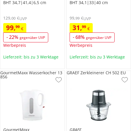
BHT 34,7|41,4|6,5 cm
BHT 34,1|33|40 cm
129
,
€
99
,
€
00
99
UVP
UVP
99
,
31
,
99
99
€
€
-
22
%
-
68
%
gegenüber UVP
gegenüber UVP
Werbepreis
Werbepreis
Lieferzeit: bis zu 3 Werktage
Lieferzeit: bis zu 3 Werktage
GourmetMaxx Wasserkocher 13
GRAEF Zerkleinerer CH 502 EU
856
GourmetMaxx
GRAEF