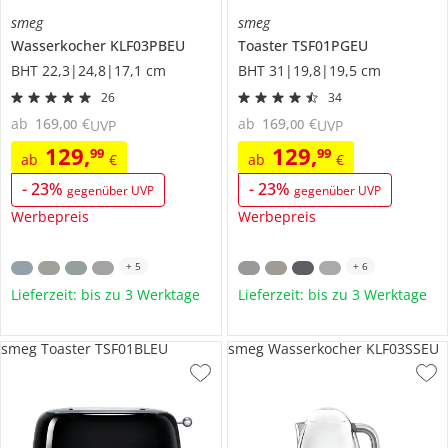
smeg
smeg
Wasserkocher
KLF03PBEU
Toaster
TSF01PGEU
BHT 22,3|24,8|17,1 cm
BHT 31|19,8|19,5 cm
26
34
ab
169
,
€
ab
169
,
€
00
00
UVP
UVP
129
,
129
,
99
99
ab
€
ab
€
-
23
%
-
23
%
gegenüber UVP
gegenüber UVP
Werbepreis
Werbepreis
+
5
+
6
Lieferzeit: bis zu 3 Werktage
Lieferzeit: bis zu 3 Werktage
smeg Toaster TSF01BLEU
smeg Wasserkocher KLF03SSEU