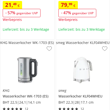
21
,
79
,
49
99
€
€
-
57
%
-
47
%
gegenüber UVP
gegenüber UVP
Werbepreis
Werbepreis
Lieferzeit: bis zu 3 Werktage
Lieferzeit: bis zu 3 Werktage
KHG Wasserkocher WK-1703 (ES)
smeg Wasserkocher KLF04WHEU
KHG
smeg
Wasserkocher
WK-1703 (ES)
Wasserkocher
KLF04WHEU
BHT 22,5|24,1|14,1 cm
BHT 22,3|28|17,1 cm
12
12