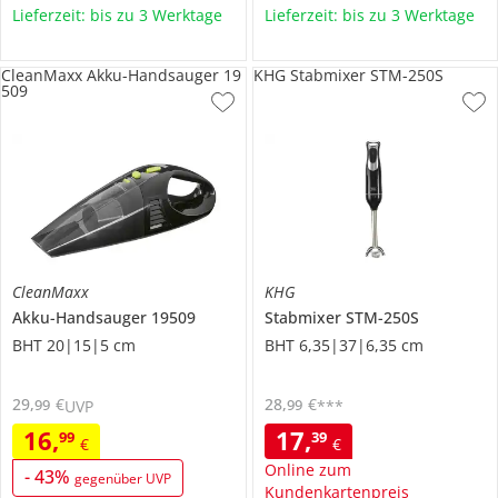
Lieferzeit: bis zu 3 Werktage
Lieferzeit: bis zu 3 Werktage
CleanMaxx Akku-Handsauger 19
KHG Stabmixer STM-250S
509
CleanMaxx
KHG
Akku-Handsauger
19509
Stabmixer
STM-250S
BHT 20|15|5 cm
BHT 6,35|37|6,35 cm
29
,
€
28
,
€
99
99
UVP
***
16
,
17
,
99
39
€
€
Online zum
-
43
%
gegenüber UVP
Kundenkartenpreis