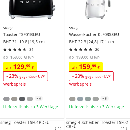
smeg
smeg
Toaster
TSF01BLEU
Wasserkocher
KLF03SSEU
BHT 31|19,8|19,5 cm
BHT 22,3|24,8|17,1 cm
34
26
ab
169
,
€
ab
199
,
€
00
00
UVP
UVP
129
,
159
,
99
99
ab
€
ab
€
-
23
%
-
20
%
gegenüber UVP
gegenüber UVP
Werbepreis
Werbepreis
+
6
+
5
Lieferzeit: bis zu 3 Werktage
Lieferzeit: bis zu 3 Werktage
smeg Toaster TSF01RDEU
smeg 4-Scheiben-Toaster TSF02
CREU