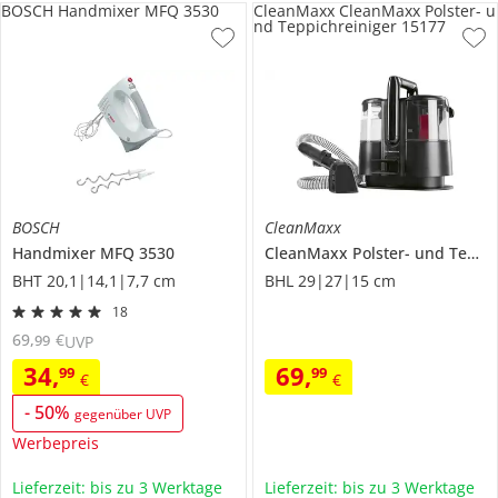
BOSCH Handmixer MFQ 3530
CleanMaxx CleanMaxx Polster- u
nd Teppichreiniger 15177
BOSCH
CleanMaxx
Handmixer
MFQ 3530
CleanMaxx Polster- und Teppichreiniger
BHT 20,1|14,1|7,7 cm
BHL 29|27|15 cm
18
69
,
€
99
UVP
34
,
69
,
99
99
€
€
-
50
%
gegenüber UVP
Werbepreis
Lieferzeit: bis zu 3 Werktage
Lieferzeit: bis zu 3 Werktage