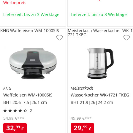
Werbepreis
Lieferzeit: bis zu 3 Werktage
Lieferzeit: bis zu 3 Werktage
KHG Waffeleisen WM-1000SIS
Meisterkoch Wasserkocher WK-1
721 TKEG
KHG
Meisterkoch
Waffeleisen
WM-1000SIS
Wasserkocher
WK-1721 TKEG
BHT 20,6|7,5|26,1 cm
BHT 21,9|26|24,2 cm
2
54
,
€
49
,
€
99
99
***
***
32
,
29
,
99
99
€
€