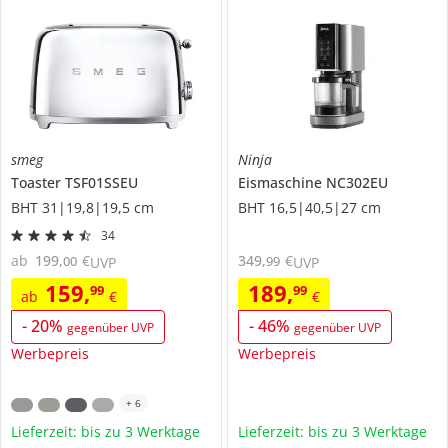
smeg
Ninja
Toaster
TSF01SSEU
Eismaschine
NC302EU
BHT 31|19,8|19,5 cm
BHT 16,5|40,5|27 cm
34
ab
199
,
€
349
,
€
00
99
UVP
UVP
159
,
189
,
99
99
ab
€
€
-
20
%
-
46
%
gegenüber UVP
gegenüber UVP
Werbepreis
Werbepreis
+
6
Lieferzeit: bis zu 3 Werktage
Lieferzeit: bis zu 3 Werktage