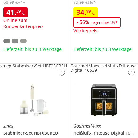
68
,
€
79
,
€
99
99
***
UVP
41
,
34
,
39
99
€
€
Online zum
-
56
%
gegenüber UVP
Kundenkartenpreis
Werbepreis
Lieferzeit: bis zu 3 Werktage
Lieferzeit: bis zu 3 Werktage
smeg Stabmixer-Set HBF03CREU
GourmetMaxx Heißluft-Fritteuse
Digital 16539
smeg
GourmetMaxx
Stabmixer-Set
HBF03CREU
Heißluft-Fritteuse Digital
16539