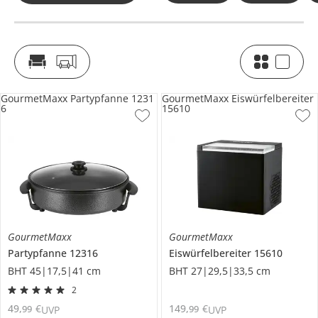
GourmetMaxx Partypfanne 1231
GourmetMaxx Eiswürfelbereiter
6
15610
GourmetMaxx
GourmetMaxx
Partypfanne
12316
Eiswürfelbereiter
15610
BHT 45|17,5|41 cm
BHT 27|29,5|33,5 cm
2
49
,
€
149
,
€
99
99
UVP
UVP