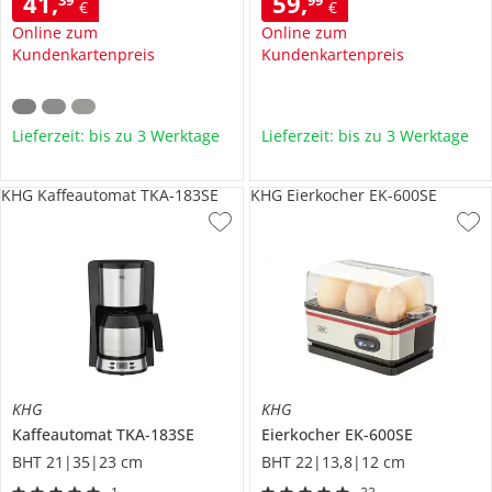
41
,
59
,
39
99
€
€
Online zum
Online zum
Kundenkartenpreis
Kundenkartenpreis
Lieferzeit: bis zu 3 Werktage
Lieferzeit: bis zu 3 Werktage
KHG Kaffeautomat TKA-183SE
KHG Eierkocher EK-600SE
KHG
KHG
Kaffeautomat
TKA-183SE
Eierkocher
EK-600SE
BHT 21|35|23 cm
BHT 22|13,8|12 cm