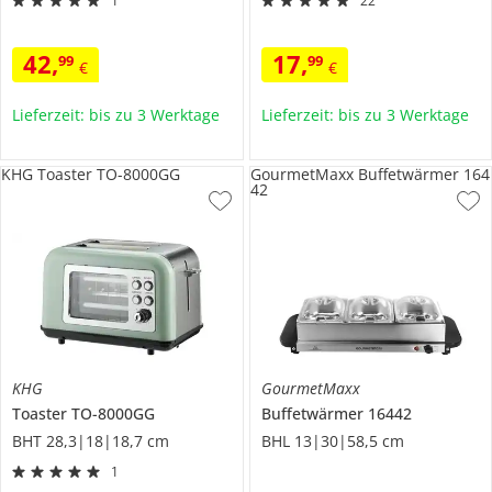
1
22
42
,
17
,
99
99
€
€
Lieferzeit: bis zu 3 Werktage
Lieferzeit: bis zu 3 Werktage
KHG Toaster TO-8000GG
GourmetMaxx Buffetwärmer 164
42
KHG
GourmetMaxx
Toaster
TO-8000GG
Buffetwärmer
16442
BHT 28,3|18|18,7 cm
BHL 13|30|58,5 cm
1