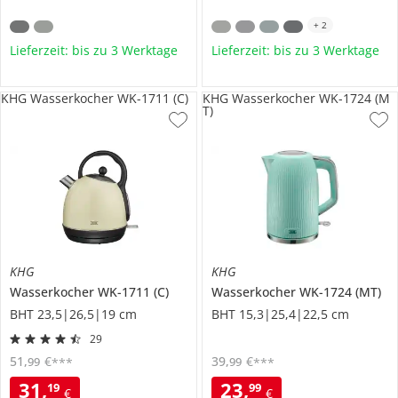
+
2
Lieferzeit: bis zu 3 Werktage
Lieferzeit: bis zu 3 Werktage
KHG Wasserkocher WK-1711 (C)
KHG Wasserkocher WK-1724 (M
T)
KHG
KHG
Wasserkocher
WK-1711 (C)
Wasserkocher
WK-1724 (MT)
BHT 23,5|26,5|19 cm
BHT 15,3|25,4|22,5 cm
29
51
,
€
39
,
€
99
99
***
***
31
,
23
,
19
99
€
€