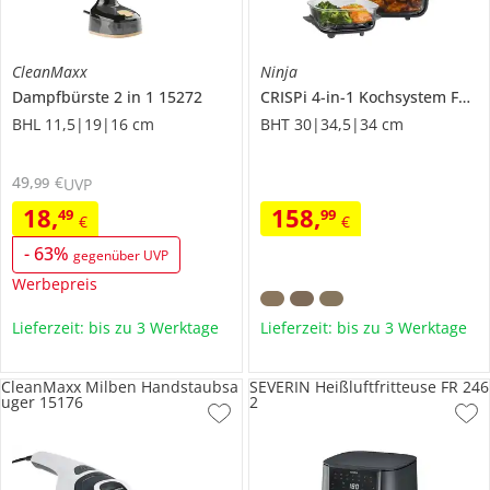
CleanMaxx
Ninja
Dampfbürste 2 in 1
15272
CRISPi 4-in-1 Kochsystem
FN101EUGY
BHL 11,5|19|16 cm
BHT 30|34,5|34 cm
49
,
€
99
UVP
18
,
158
,
49
99
€
€
-
63
%
gegenüber UVP
Werbepreis
Lieferzeit: bis zu 3 Werktage
Lieferzeit: bis zu 3 Werktage
CleanMaxx Milben Handstaubsa
SEVERIN Heißluftfritteuse FR 246
uger 15176
2