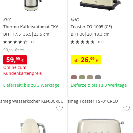
KHG
KHG
Thermo-Kaffeeautomat
TKA-182 (CE)
Toaster
TO-1005 (CE)
BHT 17,5|36,5|23,5 cm
BHT 30|20|18,3 cm
31
100
99
,
€
99
***
59
,
26
,
99
99
€
ab
€
Online zum
Kundenkartenpreis
Lieferzeit: bis zu 3 Werktage
Lieferzeit: bis zu 3 Werktage
smeg Wasserkocher KLF03CREU
smeg Toaster TSF01CREU