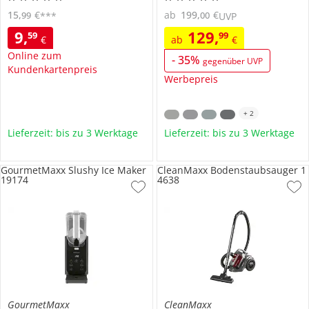
15
,
€
ab
199
,
€
99
00
***
UVP
9
,
129
,
59
99
€
ab
€
Online zum
-
35
%
gegenüber UVP
Kundenkartenpreis
Werbepreis
+
2
Lieferzeit: bis zu 3 Werktage
Lieferzeit: bis zu 3 Werktage
GourmetMaxx Slushy Ice Maker
CleanMaxx Bodenstaubsauger 1
19174
4638
GourmetMaxx
CleanMaxx