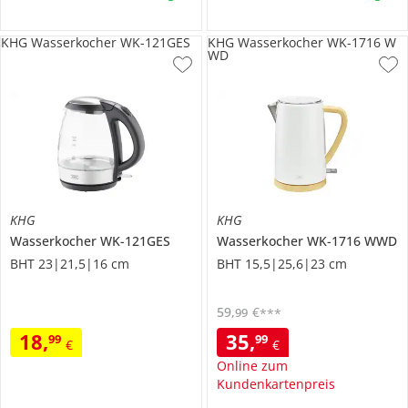
KHG Wasserkocher WK-121GES
KHG Wasserkocher WK-1716 W
WD
KHG
KHG
Wasserkocher
WK-121GES
Wasserkocher
WK-1716 WWD
BHT 23|21,5|16 cm
BHT 15,5|25,6|23 cm
59
,
€
99
***
18
,
35
,
99
99
€
€
Online zum
Kundenkartenpreis