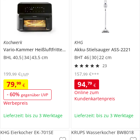
Kochwerk
KHG
Vario-Kammer Heißluftfritteuse
14349
Akku-Stielsauger
ASS-2221
BHL 40,5|34|43,5 cm
BHT 46|30|22 cm
23
199
,
€
157
,
€
99
99
UVP
***
79
,
94
,
99
79
€
€
Online zum
-
60
%
gegenüber UVP
Kundenkartenpreis
Werbepreis
Lieferzeit: bis zu 3 Werktage
Lieferzeit: bis zu 3 Werktage
KHG Eierkocher EK-701SE
KRUPS Wasserkocher BW8018