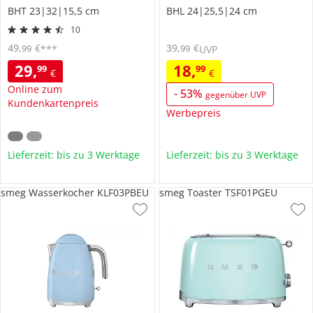
BHT 23|32|15,5 cm
BHL 24|25,5|24 cm
10
49
,
€
39
,
€
99
99
***
UVP
29
,
18
,
99
99
€
€
Online zum
-
53
%
gegenüber UVP
Kundenkartenpreis
Werbepreis
Lieferzeit: bis zu 3 Werktage
Lieferzeit: bis zu 3 Werktage
smeg Wasserkocher KLF03PBEU
smeg Toaster TSF01PGEU