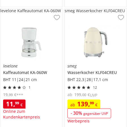
levelone Kaffeautomat KA-060W
smeg Wasserkocher KLF04CREU
levelone
smeg
Kaffeautomat
KA-060W
Wasserkocher
KLF04CREU
BHT 11|24|21 cm
BHT 22,3|28|17,1 cm
1
12
19
,
€
ab
199
,
€
99
00
***
UVP
11
,
139
,
99
99
€
ab
€
Online zum
-
30
%
gegenüber UVP
Kundenkartenpreis
Werbepreis