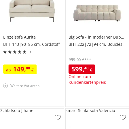
Einzelsofa
Aurita
Big Sofa
in moderner Bubble-Optik
BHT 143|90|85 cm, Cordstoff
BHT 222|72|94 cm, Boucléstoff
3
999
,
€
00
***
149
,
599
,
00
40
ab
€
€
Online zum
Kundenkartenpreis
Weitere Varianten
Schlafsofa Jihane
smart Schlafsofa Valencia