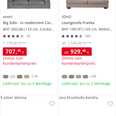
smart
SOHO
Big Sofa
in modernem Cord
Lianea
Loungesofa
Franka
BHT 260|86|133 cm, Cordstoff
BHT 199|87|103 cm, Webstoff
13
107
1.179
,
€
ab
1.549
,
€
00
00
***
***
707
,
929
,
40
40
€
ab
€
Online zum
Online zum
Kundenkartenpreis
Kundenkartenpreis
+
14
+
25
Lieferzeit: bis zu 5 Werktage
Lieferzeit: bis zu 5 Werktage
3-sitzer Varinia
uno Einzelsofa Kendra