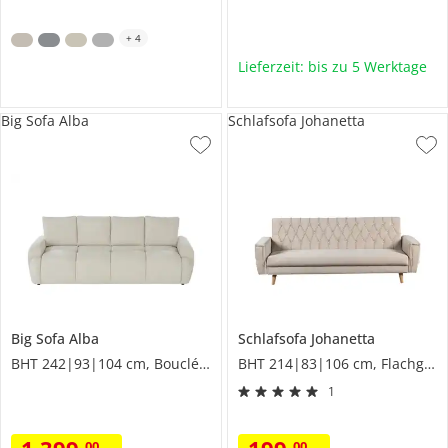
+
4
Lieferzeit: bis zu 5 Werktage
Big Sofa Alba
Schlafsofa Johanetta
Big Sofa
Alba
Schlafsofa
Johanetta
BHT 242|93|104 cm, Boucléstoff
BHT 214|83|106 cm, Flachgewebe
1
00
00