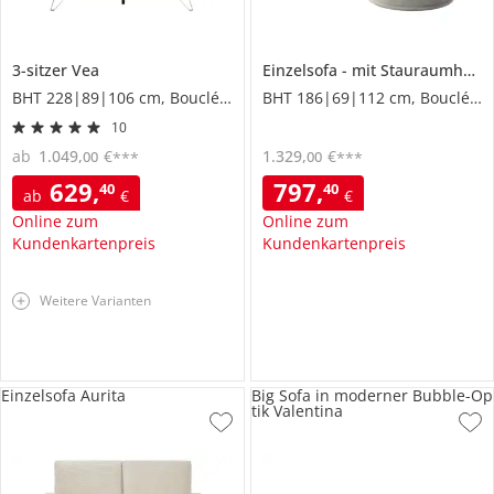
3-sitzer
Vea
Einzelsofa
mit Stauraumhocker
BHT 228|89|106 cm, Boucléstoff
BHT 186|69|112 cm, Boucléstoff
10
ab
1.049
,
€
1.329
,
€
00
00
***
***
629
,
797
,
40
40
ab
€
€
Online zum
Online zum
Kundenkartenpreis
Kundenkartenpreis
Weitere Varianten
Einzelsofa Aurita
Big Sofa in moderner Bubble-Op
tik Valentina