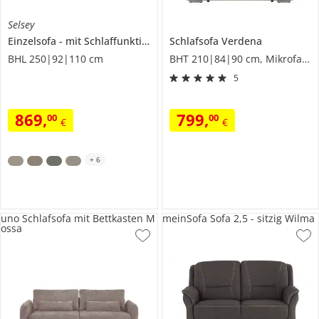
Selsey
Einzelsofa
mit Schlaffunktion
Ovo
Schlafsofa
Verdena
BHL 250|92|110 cm
BHT 210|84|90 cm, Mikrofaser
5
869
,
799
,
00
00
€
€
+
6
uno Schlafsofa mit Bettkasten M
meinSofa Sofa 2,5 - sitzig Wilma
ossa