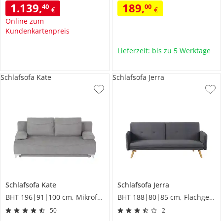
1.139
,
189
,
40
00
€
€
Online zum
Kundenkartenpreis
Lieferzeit: bis zu 5 Werktage
Schlafsofa Kate
Schlafsofa Jerra
Schlafsofa
Kate
Schlafsofa
Jerra
BHT 196|91|100 cm, Mikrofaser
BHT 188|80|85 cm, Flachgewebe
50
2