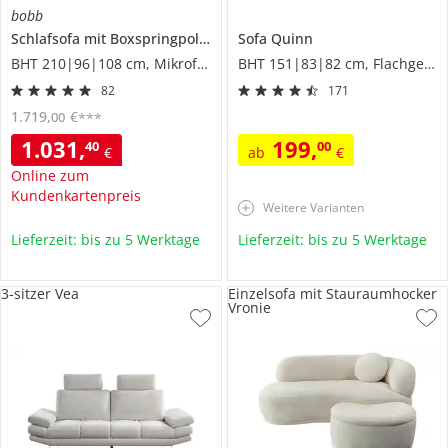
bobb
Schlafsofa mit Boxspringpolsterung
Sofa
Eleny de Luxe
Quinn
BHT 210|96|108 cm, Mikrofaser
BHT 151|83|82 cm, Flachgewebe
82
171
1.719
,
€
00
***
1.031
,
199
,
40
00
€
ab
€
Online zum
Kundenkartenpreis
Weitere Varianten
Lieferzeit: bis zu 5 Werktage
Lieferzeit: bis zu 5 Werktage
3-sitzer Vea
Einzelsofa mit Stauraumhocker
Vronie