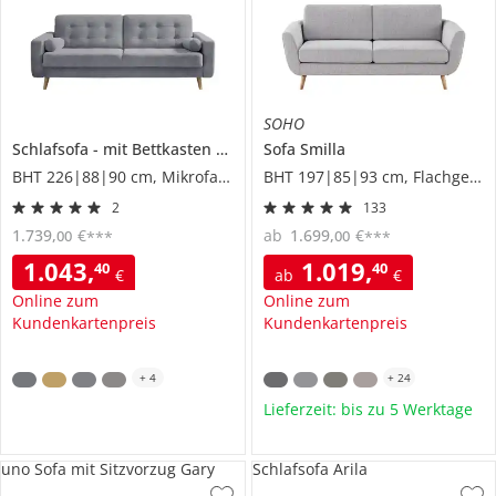
SOHO
Schlafsofa
mit Bettkasten
Fjord
Sofa
Smilla
BHT 226|88|90 cm, Mikrofaser
BHT 197|85|93 cm, Flachgewebe
2
133
1.739
,
€
ab
1.699
,
€
00
00
***
***
1.043
,
1.019
,
40
40
€
ab
€
Online zum
Online zum
Kundenkartenpreis
Kundenkartenpreis
+
4
+
24
Lieferzeit: bis zu 5 Werktage
uno Sofa mit Sitzvorzug Gary
Schlafsofa Arila