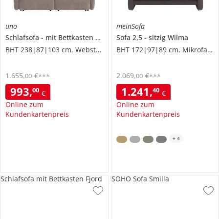
uno
meinSofa
Schlafsofa
mit Bettkasten
Mossa
Sofa 2,5 - sitzig
Wilma
BHT 238|87|103 cm, Webstoff
BHT 172|97|89 cm, Mikrofaser
1.655
,
€
2.069
,
€
00
00
***
***
993
,
1.241
,
00
40
€
€
Online zum
Online zum
Kundenkartenpreis
Kundenkartenpreis
+
4
Schlafsofa mit Bettkasten Fjord
SOHO Sofa Smilla