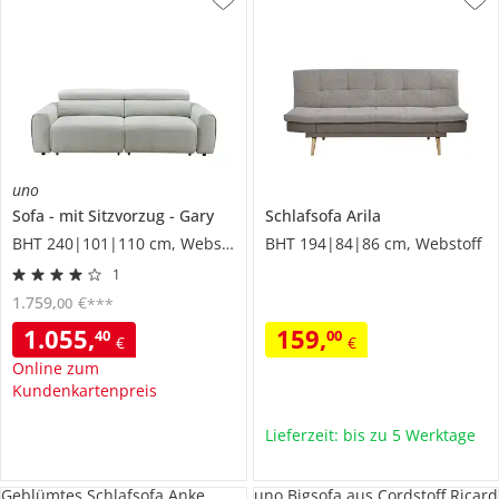
uno
Sofa
mit Sitzvorzug
Gary
Schlafsofa
Arila
BHT 240|101|110 cm, Webstoff
BHT 194|84|86 cm, Webstoff
1
1.759
,
€
00
***
1.055
,
159
,
40
00
€
€
Online zum
Kundenkartenpreis
Lieferzeit: bis zu 5 Werktage
Geblümtes Schlafsofa Anke
uno Bigsofa aus Cordstoff Ricard