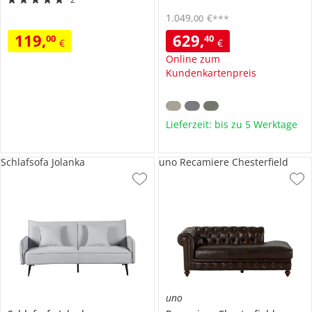
1.049
,
€
00
***
119
,
629
,
00
40
€
€
Online zum
Kundenkartenpreis
Lieferzeit: bis zu 5 Werktage
Schlafsofa Jolanka
uno Recamiere Chesterfield
uno