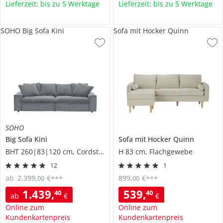
Lieferzeit: bis zu 5 Werktage
Lieferzeit: bis zu 5 Werktage
SOHO Big Sofa Kini
Sofa mit Hocker Quinn
SOHO
Big Sofa
Kini
Sofa mit Hocker
Quinn
BHT 260|83|120 cm, Cordstoff
H 83 cm, Flachgewebe
12
1
ab
2.399
,
€
899
,
€
00
00
***
***
1.439
,
539
,
40
40
ab
€
€
Online zum
Online zum
Kundenkartenpreis
Kundenkartenpreis