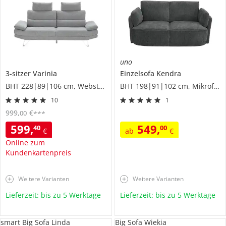
uno
3-sitzer
Varinia
Einzelsofa
Kendra
BHT 228|89|106 cm, Webstoff
BHT 198|91|102 cm, Mikrofaser
10
1
999
,
€
00
***
599
,
549
,
40
00
€
ab
€
Online zum
Kundenkartenpreis
Weitere Varianten
Weitere Varianten
Lieferzeit: bis zu 5 Werktage
Lieferzeit: bis zu 5 Werktage
smart Big Sofa Linda
Big Sofa Wiekia