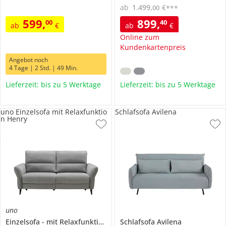
ab
1.499
,
€
00
***
599
,
899
,
00
40
ab
€
ab
€
Online zum
Kundenkartenpreis
Angebot noch
4 Tage | 2 Std. | 49 Min.
Lieferzeit: bis zu 5 Werktage
Lieferzeit: bis zu 5 Werktage
uno Einzelsofa mit Relaxfunktio
Schlafsofa Avilena
n Henry
uno
Einzelsofa
mit Relaxfunktion
Henry
Schlafsofa
Avilena