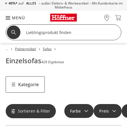
☀
40%*
auf
ALLES
– außer Elektro- & Werbeartikel – Mit Kundenkarte im
Möbelhaus
MENÜ
Polstermöbel
Sofas
Einzelsofas
426 Ergebnisse
Kategorie
Sortieren & Filter
Farbe
Preis