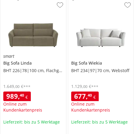
smart
Big Sofa
Linda
Big Sofa
Wiekia
BHT 226|78|100 cm, Flachgewebe grob
BHT 234|97|70 cm, Webstoff
1.649
,
€
1.129
,
€
00
00
***
***
989
,
677
,
40
40
€
€
Online zum
Online zum
Kundenkartenpreis
Kundenkartenpreis
Lieferzeit: bis zu 5 Werktage
Lieferzeit: bis zu 5 Werktage