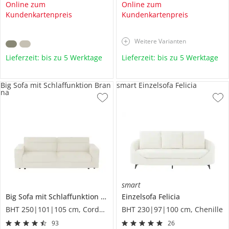
Online zum
Online zum
Kundenkartenpreis
Kundenkartenpreis
Weitere Varianten
Lieferzeit: bis zu 5 Werktage
Lieferzeit: bis zu 5 Werktage
Big Sofa mit Schlaffunktion Bran
smart Einzelsofa Felicia
na
smart
Big Sofa mit Schlaffunktion
Branna
Einzelsofa
Felicia
BHT 250|101|105 cm, Cordstoff
BHT 230|97|100 cm, Chenille
93
26