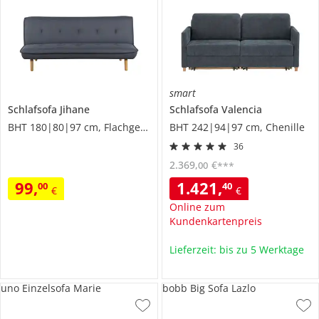
smart
Schlafsofa
Jihane
Schlafsofa
Valencia
BHT 180|80|97 cm, Flachgewebe
BHT 242|94|97 cm, Chenille
36
2.369
,
€
00
***
99
,
1.421
,
00
40
€
€
Online zum
Kundenkartenpreis
Lieferzeit: bis zu 5 Werktage
uno Einzelsofa Marie
bobb Big Sofa Lazlo