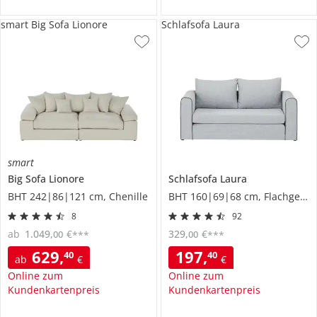
smart Big Sofa Lionore
Schlafsofa Laura
smart
Big Sofa
Lionore
Schlafsofa
Laura
BHT 242|86|121 cm, Chenille
BHT 160|69|68 cm, Flachgewebe
8
92
ab
1.049
,
€
329
,
€
00
00
***
***
629
,
197
,
40
40
ab
€
€
Online zum
Online zum
Kundenkartenpreis
Kundenkartenpreis