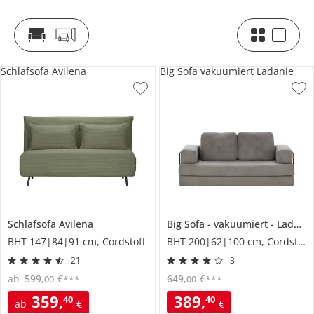
Schlafsofa Avilena
Big Sofa vakuumiert Ladanie
Schlafsofa
Avilena
Big Sofa
vakuumiert
Ladanie
BHT 147|84|91 cm, Cordstoff
BHT 200|62|100 cm, Cordstoff
21
3
ab
599
,
€
649
,
€
00
00
***
***
359
,
389
,
40
40
ab
€
€