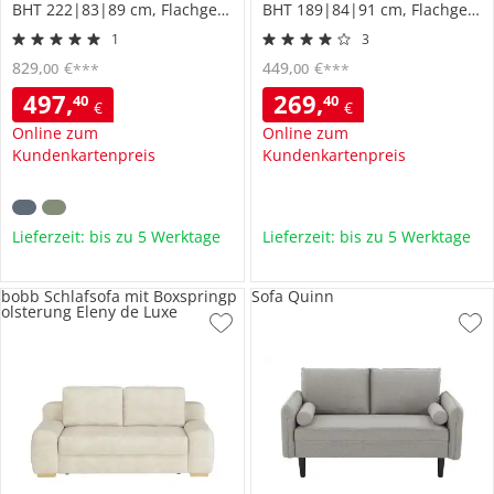
BHT 222|83|89 cm, Flachgewebe
BHT 189|84|91 cm, Flachgewebe
1
3
829
,
€
449
,
€
00
00
***
***
497
,
269
,
40
40
€
€
Online zum
Online zum
Kundenkartenpreis
Kundenkartenpreis
Lieferzeit: bis zu 5 Werktage
Lieferzeit: bis zu 5 Werktage
bobb Schlafsofa mit Boxspringp
Sofa Quinn
olsterung Eleny de Luxe