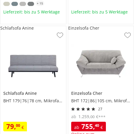
+
15
Lieferzeit: bis zu 5 Werktage
Lieferzeit: bis zu 5 Werktage
Schlafsofa Anine
Einzelsofa Cher
Schlafsofa
Anine
Einzelsofa
Cher
BHT 179|76|78 cm, Mikrofaser
BHT 172|86|105 cm, Mikrofaser
27
ab
1.259
,
€
00
***
79
,
755
,
00
40
€
ab
€