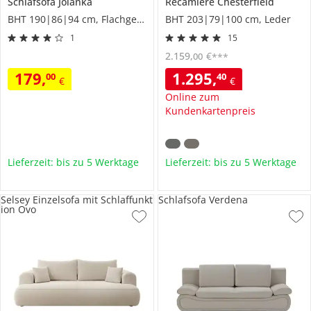
Schlafsofa
Jolanka
Recamiere
Chesterfield
BHT 190|86|94 cm, Flachgewebe
BHT 203|79|100 cm, Leder
1
15
2.159
,
€
00
***
179
,
1.295
,
00
40
€
€
Online zum
Kundenkartenpreis
Lieferzeit: bis zu 5 Werktage
Lieferzeit: bis zu 5 Werktage
Selsey Einzelsofa mit Schlaffunkt
Schlafsofa Verdena
ion Ovo