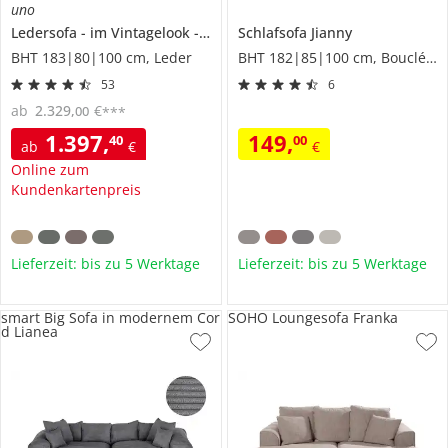
uno
Ledersofa
im Vintagelook
Chesterfield
Schlafsofa
Jianny
BHT 183|80|100 cm, Leder
BHT 182|85|100 cm, Boucléstoff
53
6
ab
2.329
,
€
00
***
1.397
,
149
,
40
00
ab
€
€
Online zum
Kundenkartenpreis
Lieferzeit: bis zu 5 Werktage
Lieferzeit: bis zu 5 Werktage
smart Big Sofa in modernem Cor
SOHO Loungesofa Franka
d Lianea