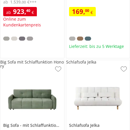
ab
1.539
,
€
00
***
923
,
169
,
40
00
ab
€
€
Online zum
Kundenkartenpreis
Lieferzeit: bis zu 5 Werktage
Big Sofa mit Schlaffunktion Hono
Schlafsofa Jelka
ry
Big Sofa
mit Schlaffunktion
Honory
Schlafsofa
Jelka