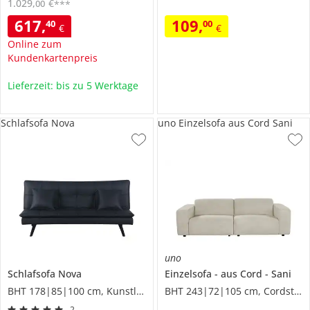
1.029
,
€
00
***
617
,
109
,
40
00
€
€
Online zum
Kundenkartenpreis
Lieferzeit: bis zu 5 Werktage
Schlafsofa Nova
uno Einzelsofa aus Cord Sani
uno
Schlafsofa
Nova
Einzelsofa
aus Cord
Sani
BHT 178|85|100 cm, Kunstleder
BHT 243|72|105 cm, Cordstoff
2