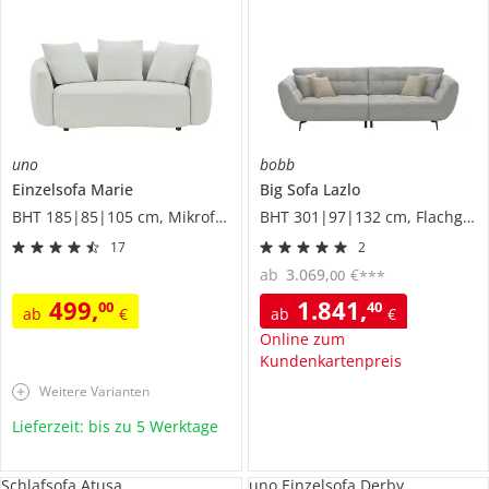
uno
bobb
Einzelsofa
Marie
Big Sofa
Lazlo
BHT 185|85|105 cm, Mikrofaser
BHT 301|97|132 cm, Flachgewebe
17
2
ab
3.069
,
€
00
***
499
,
1.841
,
00
40
ab
€
ab
€
Online zum
Kundenkartenpreis
Weitere Varianten
Lieferzeit: bis zu 5 Werktage
Schlafsofa Atusa
uno Einzelsofa Derby