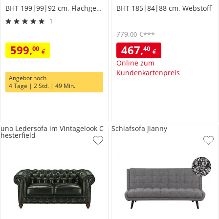
BHT 199|99|92 cm, Flachgewebe
BHT 185|84|88 cm, Webstoff
1
779
,
€
00
***
599
,
467
,
00
40
€
€
Online zum
Kundenkartenpreis
Angebot noch
4 Tage | 2 Std. | 49 Min.
uno Ledersofa im Vintagelook C
Schlafsofa Jianny
hesterfield