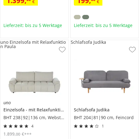
1.399
,
199
,
€
€
Lieferzeit: bis zu 5 Werktage
Lieferzeit: bis zu 5 Werktage
uno Einzelsofa mit Relaxfunktio
Schlafsofa Judika
n Paula
uno
Einzelsofa
mit Relaxfunktion
Paula
Schlafsofa
Judika
BHT 238|92|136 cm, Webstoff
BHT 204|81|90 cm, Feincord
4
1
1.899
,
€
00
***