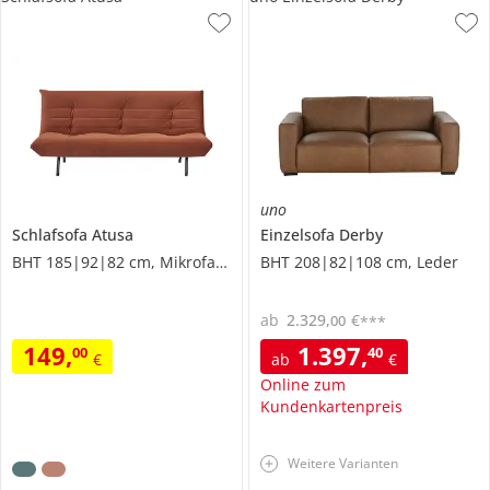
uno
Schlafsofa
Atusa
Einzelsofa
Derby
BHT 185|92|82 cm, Mikrofaser in Samt-Optik
BHT 208|82|108 cm, Leder
ab
2.329
,
€
00
***
149
,
1.397
,
00
40
€
ab
€
Online zum
Kundenkartenpreis
Weitere Varianten