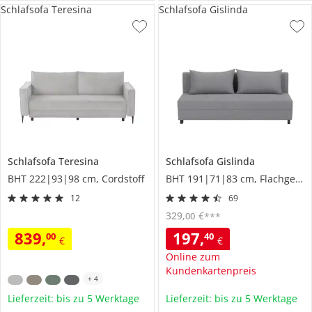
Schlafsofa Teresina
Schlafsofa Gislinda
Schlafsofa
Teresina
Schlafsofa
Gislinda
BHT 222|93|98 cm, Cordstoff
BHT 191|71|83 cm, Flachgewebe
12
69
329
,
€
00
***
839
,
197
,
00
40
€
€
Online zum
Kundenkartenpreis
+
4
Lieferzeit: bis zu 5 Werktage
Lieferzeit: bis zu 5 Werktage