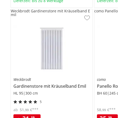
Lieferzeit: bis zu 8 Werktage
Lieferzeit: 
Weckbrodt Gardinenstore mit Kräuselband E
como Panello
mil
Weckbrodt
como
Gardinenstore mit Kräuselband
Emil
Panello
Ro
HL 95|300 cm
BH 60|245 
5
***
***
ab
51
,
€
58
,
€
99
99
19
39