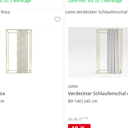
bis zu 3 Werktage
Lieferzeit: bis zu 3 Werktage
 Rosa
como Verdeckter Schlaufenschal 
como
sa
Verdeckter Schlaufenschal
cm
BH 140|245 cm
***
66
,
€
99
19