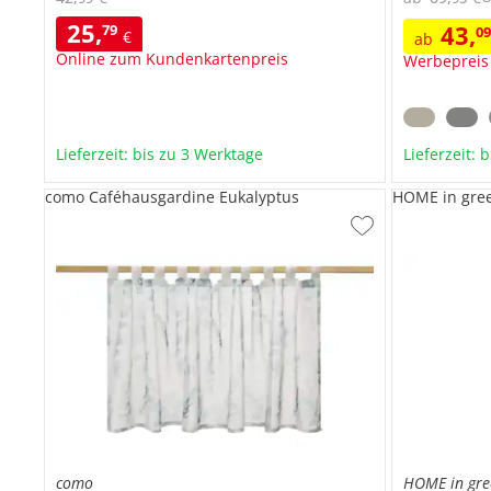
25
,
43
,
79
0
€
ab
Online zum Kundenkartenpreis
Werbepreis
Lieferzeit: bis zu 3 Werktage
Lieferzeit: 
como Caféhausgardine Eukalyptus
HOME in gre
como
HOME in gre