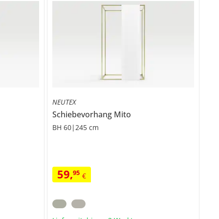
NEUTEX
Schiebevorhang
Mito
BH 60|245 cm
59
,
95
€