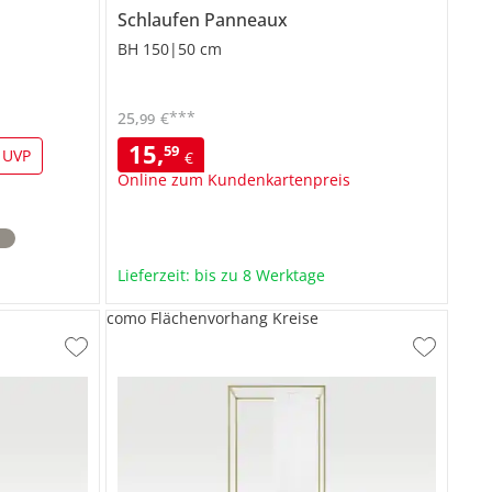
Schlaufen Panneaux
BH 150|50 cm
***
25
,
€
99
15
,
59
 UVP
€
Online zum Kundenkartenpreis
Lieferzeit: bis zu 8 Werktage
como Flächenvorhang Kreise