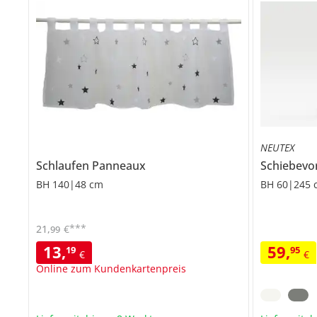
NEUTEX
Schlaufen Panneaux
Schiebev
BH 140|48 cm
BH 60|245 
***
21
,
€
99
13
,
59
,
19
95
€
€
Online zum Kundenkartenpreis