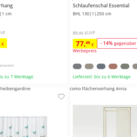
rhang
Schlaufenschal Essential
|1 cm
BHL 130|1|250 cm
UVP
UVP
89
,
€
95
77
,
9
49
-
14
%
gegenüber
€
€
Werbepreis
arianten
bis zu 7 Werktage
Lieferzeit: bis zu 6 Werktage
cheibengardine
como Flächenvorhang Anna