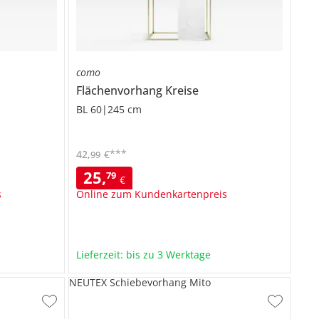
como
Flächenvorhang
Kreise
BL 60|245 cm
***
42
,
€
99
25
,
79
€
s
Online zum Kundenkartenpreis
Lieferzeit: bis zu 3 Werktage
m
NEUTEX Schiebevorhang Mito