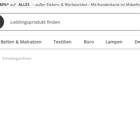
40%*
auf
ALLES
– außer Elektro- & Werbeartikel – Mit Kundenkarte im Möbelh
Betten & Matratzen
Textilien
Büro
Lampen
D
Schiebegardinen