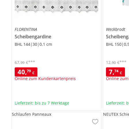
FLORENTINA
Weckbrodt
Scheibengardine
Scheibeng
BHL 144|30|0,1 cm
BHL 150|0,
***
***
67
,
€
12
,
€
99
90
40
,
7
,
79
74
€
€
Online zum Kundenkartenpreis
Online zum
Lieferzeit: bis zu 7 Werktage
Lieferzeit: 
Schlaufen Panneaux
NEUTEX Schi