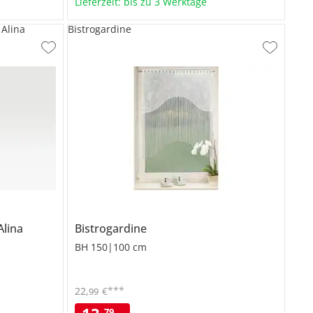
Lieferzeit: bis zu 3 Werktage
Alina
Bistrogardine
Alina
Bistrogardine
BH 150|100 cm
***
22
,
€
99
79