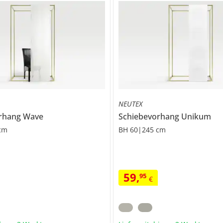
NEUTEX
orhang
Wave
Schiebevorhang
Unikum
cm
BH 60|245 cm
59
,
95
€