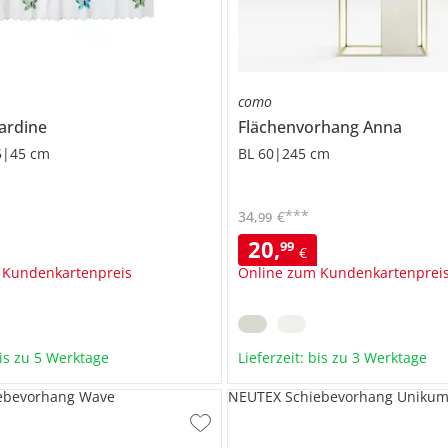
como
ardine
Flächenvorhang
Anna
5|45 cm
BL 60|245 cm
***
34
,
€
99
20
,
99
€
 Kundenkartenpreis
Online zum Kundenkartenprei
bis zu 5 Werktage
Lieferzeit: bis zu 3 Werktage
ebevorhang Wave
NEUTEX Schiebevorhang Uniku