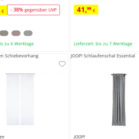
41
,
99
9
-
38
%
gegenüber UVP
€
€
bis zu 6 Werktage
Lieferzeit: bis zu 7 Werktage
en Schiebevorhang
JOOP! Schlaufenschal Essential
en
JOOP!