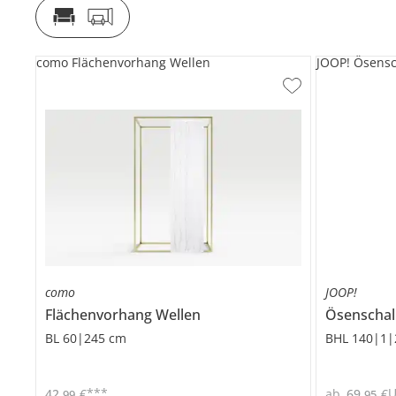
como Flächenvorhang Wellen
JOOP! Ösensc
como
JOOP!
Flächenvorhang
Wellen
Ösenschal 
BL 60|245 cm
BHL 140|1|
***
42
,
€
ab
69
,
€
99
95