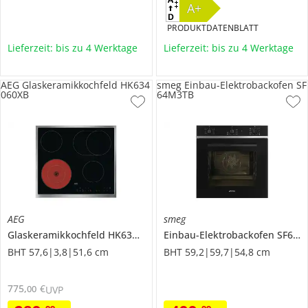
A+
PRODUKTDATENBLATT
Lieferzeit: bis zu 4 Werktage
Lieferzeit: bis zu 4 Werktage
AEG Glaskeramikkochfeld HK634
smeg Einbau-Elektrobackofen SF
060XB
64M3TB
AEG
smeg
Glaskeramikkochfeld
HK634060XB
Einbau-Elektrobackofen
SF64M3TB
BHT 57,6|3,8|51,6 cm
BHT 59,2|59,7|54,8 cm
775
,
€
00
UVP