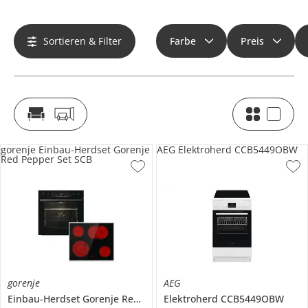
Sortieren & Filter
Farbe
Preis
gorenje Einbau-Herdset Gorenje
AEG Elektroherd CCB5449OBW
Red Pepper Set SCB
gorenje
AEG
Einbau-Herdset
Gorenje Red Pepper Set SCB
Elektroherd
CCB5449OBW