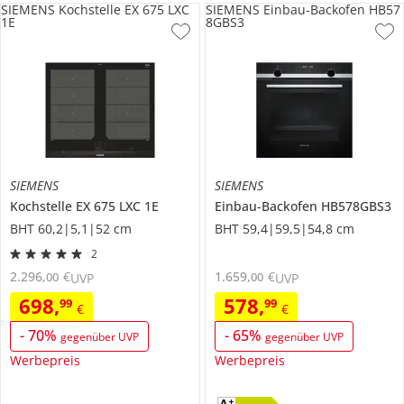
SIEMENS Kochstelle EX 675 LXC
SIEMENS Einbau-Backofen HB57
1E
8GBS3
SIEMENS
SIEMENS
Kochstelle
EX 675 LXC 1E
Einbau-Backofen
HB578GBS3
BHT 60,2|5,1|52 cm
BHT 59,4|59,5|54,8 cm
2
2.296
,
€
1.659
,
€
00
00
UVP
UVP
698
,
578
,
99
99
€
€
-
70
%
-
65
%
gegenüber UVP
gegenüber UVP
Werbepreis
Werbepreis