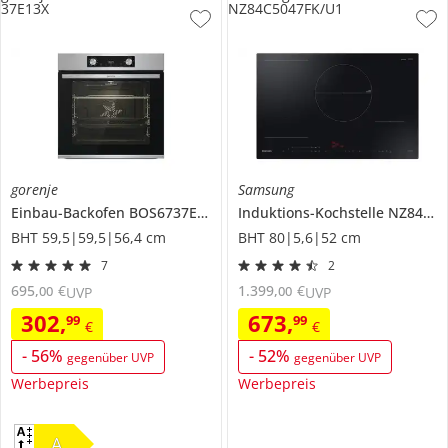
37E13X
NZ84C5047FK/U1
gorenje
Samsung
Einbau-Backofen
BOS6737E13X
Induktions-Kochstelle
NZ84C5047FK/U1
BHT 59,5|59,5|56,4 cm
BHT 80|5,6|52 cm
7
2
695
,
€
1.399
,
€
00
00
UVP
UVP
302
,
673
,
99
99
€
€
-
56
%
-
52
%
gegenüber UVP
gegenüber UVP
Werbepreis
Werbepreis
A