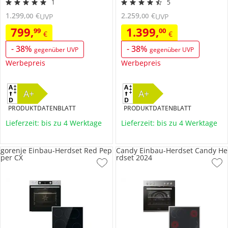
1
5
1.299
,
€
2.259
,
€
00
00
UVP
UVP
799
,
1.399
,
99
00
€
€
-
38
%
-
38
%
gegenüber UVP
gegenüber UVP
Werbepreis
Werbepreis
A+
A+
PRODUKTDATENBLATT
PRODUKTDATENBLATT
Lieferzeit: bis zu 4 Werktage
Lieferzeit: bis zu 4 Werktage
gorenje Einbau-Herdset Red Pep
Candy Einbau-Herdset Candy He
per CX
rdset 2024