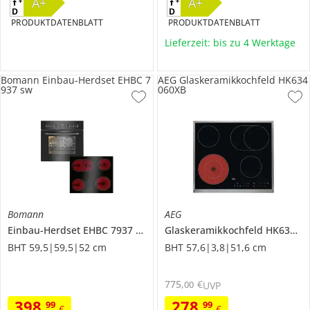
A+
A+
PRODUKTDATENBLATT
PRODUKTDATENBLATT
Lieferzeit: bis zu 4 Werktage
Bomann Einbau-Herdset EHBC 7
AEG Glaskeramikkochfeld HK634
937 sw
060XB
Bomann
AEG
Einbau-Herdset
EHBC 7937 sw
Glaskeramikkochfeld
HK634060XB
BHT 59,5|59,5|52 cm
BHT 57,6|3,8|51,6 cm
775
,
€
00
UVP
398
,
278
,
99
99
€
€