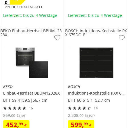
PRODUKTDATENBLATT
Lieferzeit: bis zu 4 Werktage
Lieferzeit: bis zu 4 Werktage
BEKO Einbau-Herdset BBUM123
BOSCH Induktions-Kochstelle PX
28X
X 675DC1E
BEKO
BOSCH
Einbau-Herdset
BBUM12328X
Induktions-Kochstelle
PXX 675DC1E
BHT 59,4|59,5|56,7 cm
BHT 60,6|5,1|52,7 cm
16
14
869
,
€
2.308
,
€
00
00
UVP
UVP
452
,
599
,
99
99
€
€