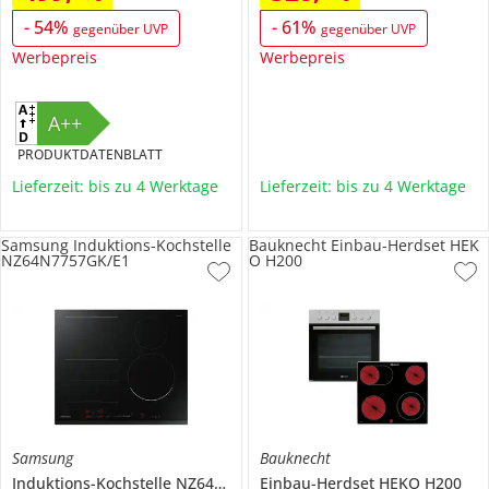
-
54
%
-
61
%
gegenüber UVP
gegenüber UVP
Werbepreis
Werbepreis
A++
PRODUKTDATENBLATT
Lieferzeit: bis zu 4 Werktage
Lieferzeit: bis zu 4 Werktage
Samsung Induktions-Kochstelle
Bauknecht Einbau-Herdset HEK
NZ64N7757GK/E1
O H200
Samsung
Bauknecht
Induktions-Kochstelle
NZ64N7757GK/E1
Einbau-Herdset
HEKO H200