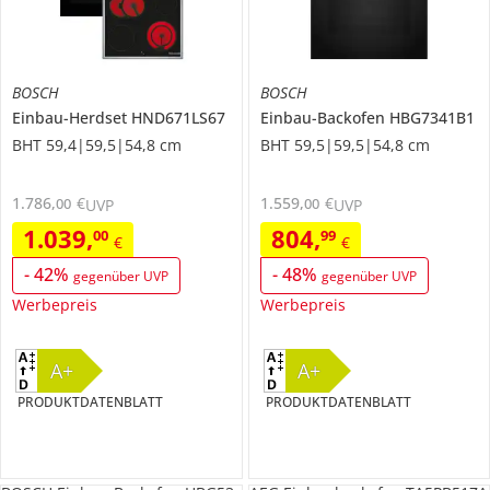
BOSCH
BOSCH
Einbau-Herdset
HND671LS67
Einbau-Backofen
HBG7341B1
BHT 59,4|59,5|54,8 cm
BHT 59,5|59,5|54,8 cm
1.786
,
€
1.559
,
€
00
00
UVP
UVP
1.039
,
804
,
00
99
€
€
-
42
%
-
48
%
gegenüber UVP
gegenüber UVP
Werbepreis
Werbepreis
A+
A+
PRODUKTDATENBLATT
PRODUKTDATENBLATT