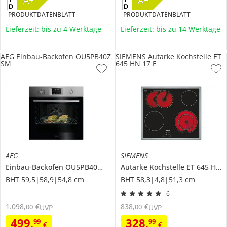
PRODUKTDATENBLATT
PRODUKTDATENBLATT
Lieferzeit: bis zu 4 Werktage
Lieferzeit: bis zu 14 Werktage
AEG Einbau-Backofen OU5PB40Z
SIEMENS Autarke Kochstelle ET
SM
645 HN 17 E
AEG
SIEMENS
Einbau-Backofen
OU5PB40ZSM
Autarke Kochstelle
ET 645 HN 17 E
BHT 59,5|58,9|54,8 cm
BHT 58,3|4,8|51,3 cm
6
1.098
,
€
838
,
€
00
00
UVP
UVP
499
,
328
,
99
99
€
€