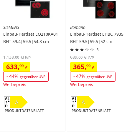
SIEMENS
Bomann
Einbau-Herdset
EQ210KA01
Einbau-Herdset
EHBC 7935
BHT 59,4|59,5|54,8 cm
BHT 59,5|59,5|52 cm
3
1.138
,
€
689
,
€
00
00
UVP
UVP
633
,
365
,
99
99
€
€
-
44
%
-
47
%
gegenüber UVP
gegenüber UVP
Werbepreis
Werbepreis
A
A
PRODUKTDATENBLATT
PRODUKTDATENBLATT