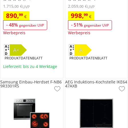
1.715
,
€
2.059
,
€
00
00
UVP
UVP
890
,
998
,
99
99
€
€
-
48
%
-
51
%
gegenüber UVP
gegenüber UVP
Werbepreis
Werbepreis
A+
A
PRODUKTDATENBLATT
PRODUKTDATENBLATT
Lieferzeit: bis zu 4 Werktage
Samsung Einbau-Herdset F-NB6
AEG Induktions-Kochstelle IKE64
9R3301RS
47AXB