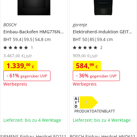
BOSCH
gorenje
Einbau-Backofen
HMG776NB1
Elektroherd-Induktion
GEIT5C60BPG
BHT 59,4|59,5|54,8 cm
BHT 50|85|59,4 cm
1
2
3.467
,
€
909
,
€
00
00
UVP
UVP
1.339
,
584
,
00
99
€
€
-
61
%
-
36
%
gegenüber UVP
gegenüber UVP
Werbepreis
Werbepreis
A
PRODUKTDATENBLATT
Lieferzeit: bis zu 4 Werktage
Lieferzeit: bis zu 4 Werktage
SIEMENS Einbau-Herdset EQ211
BOSCH Einbau-Herdset HND611