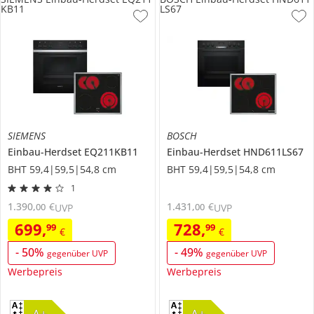
KB11
LS67
SIEMENS
BOSCH
Einbau-Herdset
EQ211KB11
Einbau-Herdset
HND611LS67
BHT 59,4|59,5|54,8 cm
BHT 59,4|59,5|54,8 cm
1
1.390
,
€
1.431
,
€
00
00
UVP
UVP
699
,
728
,
99
99
€
€
-
50
%
-
49
%
gegenüber UVP
gegenüber UVP
Werbepreis
Werbepreis
A+
A+