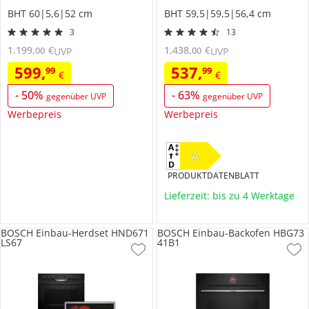
BHT 60|5,6|52 cm
BHT 59,5|59,5|56,4 cm
3
13
1.199
,
€
1.438
,
€
00
00
UVP
UVP
599
,
537
,
99
99
€
€
-
50
%
-
63
%
gegenüber UVP
gegenüber UVP
Werbepreis
Werbepreis
A
PRODUKTDATENBLATT
Lieferzeit: bis zu 4 Werktage
BOSCH Einbau-Herdset HND671
BOSCH Einbau-Backofen HBG73
LS67
41B1