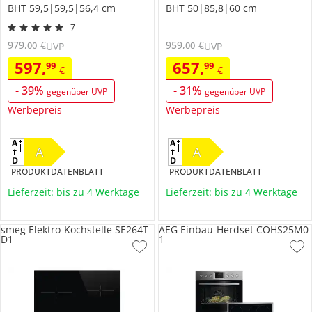
BHT 59,5|59,5|56,4 cm
BHT 50|85,8|60 cm
7
979
,
€
959
,
€
00
00
UVP
UVP
597
,
657
,
99
99
€
€
-
39
%
-
31
%
gegenüber UVP
gegenüber UVP
Werbepreis
Werbepreis
A
A
PRODUKTDATENBLATT
PRODUKTDATENBLATT
Lieferzeit: bis zu 4 Werktage
Lieferzeit: bis zu 4 Werktage
smeg Elektro-Kochstelle SE264T
AEG Einbau-Herdset COHS25M0
D1
1