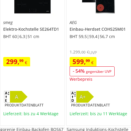
smeg
AEG
Elektro-Kochstelle
SE264TD1
Einbau-Herdset
COHS25M01
BHT 60|6,3|51 cm
BHT 59,5|59,4|56,7 cm
1.299
,
€
00
UVP
299
,
599
,
99
99
€
€
-
54
%
gegenüber UVP
Werbepreis
A
A+
PRODUKTDATENBLATT
PRODUKTDATENBLATT
Lieferzeit: bis zu 4 Werktage
Lieferzeit: bis zu 11 Werktage
gorenje Einbau-Backofen BOS67
Samsung Induktions-Kochstelle