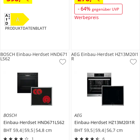
-
64
%
gegenüber UVP
Werbepreis
A
PRODUKTDATENBLATT
BOSCH Einbau-Herdset HND671
AEG Einbau-Herdset HZ13M20I1
LS62
R
BOSCH
AEG
Einbau-Herdset
HND671LS62
Einbau-Herdset
HZ13M20I1R
BHT 59,4|59,5|54,8 cm
BHT 59,5|59,4|56,7 cm
1
6