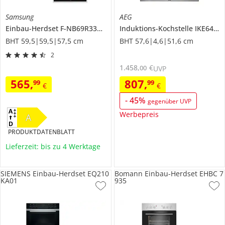
Samsung
AEG
Einbau-Herdset
F-NB69R3301RS
Induktions-Kochstelle
IKE6447AXB
BHT 59,5|59,5|57,5 cm
BHT 57,6|4,6|51,6 cm
2
1.458
,
€
00
UVP
565
,
807
,
99
99
€
€
-
45
%
gegenüber UVP
Werbepreis
A
PRODUKTDATENBLATT
Lieferzeit: bis zu 4 Werktage
SIEMENS Einbau-Herdset EQ210
Bomann Einbau-Herdset EHBC 7
KA01
935