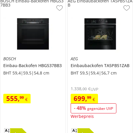
BOSCH Einbau-Backofen HBG53
AEG Einbaubackofen TA5PB51ZA
7BB3
B
BOSCH
AEG
Einbau-Backofen
HBG537BB3
Einbaubackofen
TA5PB51ZAB
BHT 59,4|59,5|54,8 cm
BHT 59,5|59,4|56,7 cm
1.338
,
€
00
UVP
555
,
699
,
99
99
€
€
-
48
%
gegenüber UVP
Werbepreis