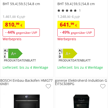
BHT 59,4|59,5|54,8 cm
BHT 59,4|59,5|54,8 cm
1
1.461
,
€
1.248
,
€
00
00
UVP
UVP
810
,
641
,
99
99
€
€
-
44
%
-
49
%
gegenüber UVP
gegenüber UVP
Werbepreis
Werbepreis
A+
A+
PRODUKTDATENBLATT
PRODUKTDATENBLATT
Lieferzeit: bis zu 4 Werktage
Lieferzeit: bis zu 4 Werktage
BOSCH Einbau-Backofen HMG77
gorenje Elektroherd-Induktion G
6NB1
EIT5C60BPG