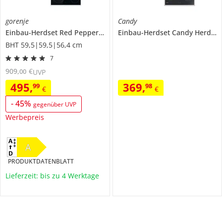
gorenje
Candy
Einbau-Herdset
Red Pepper CX
Einbau-Herdset
Candy Herdset 2024
BHT 59,5|59,5|56,4 cm
7
909
,
€
00
UVP
495
,
369
,
99
98
€
€
-
45
%
gegenüber UVP
Werbepreis
A
PRODUKTDATENBLATT
Lieferzeit: bis zu 4 Werktage