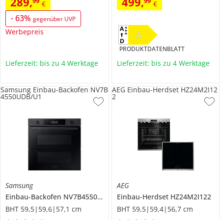
289
,
499
,
99
99
€
€
-
63
%
gegenüber UVP
Werbepreis
A
PRODUKTDATENBLATT
Lieferzeit: bis zu 4 Werktage
Lieferzeit: bis zu 4 Werktage
Samsung Einbau-Backofen NV7B
AEG Einbau-Herdset HZ24M2I12
4550UDB/U1
2
Samsung
AEG
Einbau-Backofen
NV7B4550UDB/U1
Einbau-Herdset
HZ24M2I122
BHT 59,5|59,6|57,1 cm
BHT 59,5|59,4|56,7 cm