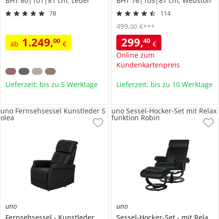
BHT 80|101|81 cm, Leder
BHT 76|105|81 cm, Webstoff
78
114
499
,
€
00
***
1.249
,
299
,
00
40
ab
€
€
Online zum
Kundenkartenpreis
Lieferzeit: bis zu 5 Werktage
Lieferzeit: bis zu 10 Werktage
uno Fernsehsessel Kunstleder S
uno Sessel-Hocker-Set mit Relax
olea
funktion Robin
uno
uno
Fernsehsessel
Kunstleder
Solea
Sessel-Hocker-Set
mit Relaxfunktion