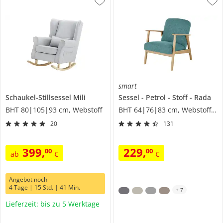
smart
Schaukel-Stillsessel
Mili
Sessel
Petrol - Stoff
Rada
BHT 80|105|93 cm, Webstoff
BHT 64|76|83 cm, Webstoff grob
20
131
399
,
229
,
00
00
ab
€
€
Angebot noch
4 Tage | 15 Std. | 41 Min.
+
7
Lieferzeit: bis zu 5 Werktage