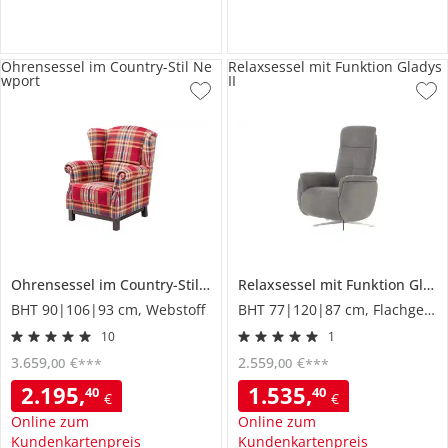
Ohrensessel im Country-Stil Ne
Relaxsessel mit Funktion Gladys
wport
II
Ohrensessel im Country-Stil
Newport
Relaxsessel mit Funktion
Gladys II
BHT 90|106|93 cm, Webstoff
BHT 77|120|87 cm, Flachgewebe
10
1
3.659
,
€
2.559
,
€
00
00
***
***
2.195
,
1.535
,
40
40
€
€
Online zum
Online zum
Kundenkartenpreis
Kundenkartenpreis