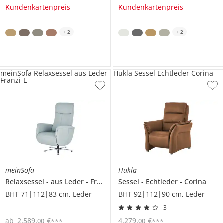
Kundenkartenpreis
Kundenkartenpreis
+
2
+
2
meinSofa Relaxsessel aus Leder
Hukla Sessel Echtleder Corina
Franzi-L
meinSofa
Hukla
Relaxsessel
aus Leder
Franzi-L
Sessel
Echtleder
Corina
BHT 71|112|83 cm, Leder
BHT 92|112|90 cm, Leder
3
ab
2.589
,
€
4.279
,
€
00
00
***
***