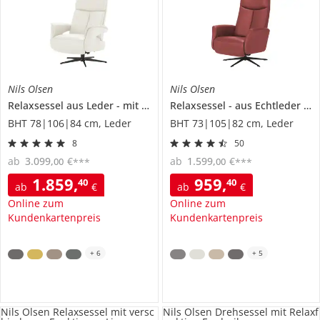
Nils Olsen
Nils Olsen
Relaxsessel aus Leder
mit verschiedenen Funktionen
Relaxsessel
aus Echtleder
Lia
Ti
BHT 78|106|84 cm, Leder
BHT 73|105|82 cm, Leder
8
50
ab
3.099
,
€
ab
1.599
,
€
00
00
***
***
1.859
,
959
,
40
40
ab
€
ab
€
Online zum
Online zum
Kundenkartenpreis
Kundenkartenpreis
+
6
+
5
Nils Olsen Relaxsessel mit versc
Nils Olsen Drehsessel mit Relaxf