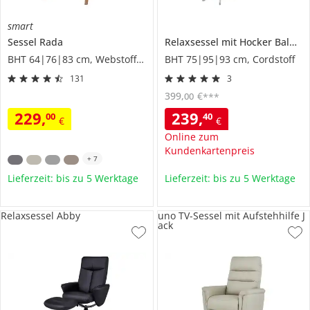
smart
Sessel
Rada
Relaxsessel mit Hocker
Balbina
BHT 64|76|83 cm, Webstoff fein
BHT 75|95|93 cm, Cordstoff
131
3
399
,
€
00
***
229
,
239
,
00
40
€
€
Online zum
Kundenkartenpreis
+
7
Lieferzeit: bis zu 5 Werktage
Lieferzeit: bis zu 5 Werktage
Relaxsessel Abby
uno TV-Sessel mit Aufstehhilfe J
ack