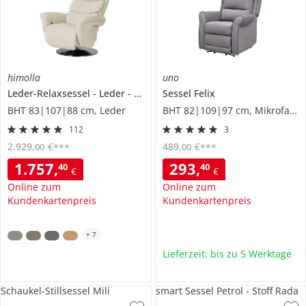
himolla
uno
Leder-Relaxsessel
Leder
7628
Sessel
Felix
BHT 83|107|88 cm, Leder
BHT 82|109|97 cm, Mikrofaser
112
3
2.929
,
€
489
,
€
00
00
***
***
1.757
,
293
,
40
40
€
€
Online zum
Online zum
Kundenkartenpreis
Kundenkartenpreis
+
7
Lieferzeit: bis zu 5 Werktage
Schaukel-Stillsessel Mili
smart Sessel Petrol - Stoff Rada