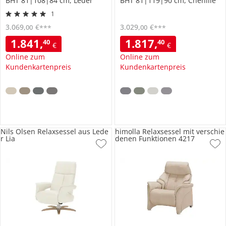
BHT 81|108|84 cm, Leder
BHT 81|119|90 cm, Chenille
1
3.069
,
€
3.029
,
€
00
00
***
***
1.841
,
1.817
,
40
40
€
€
Online zum
Online zum
Kundenkartenpreis
Kundenkartenpreis
Nils Olsen Relaxsessel aus Lede
himolla Relaxsessel mit verschie
r Lia
denen Funktionen 4217