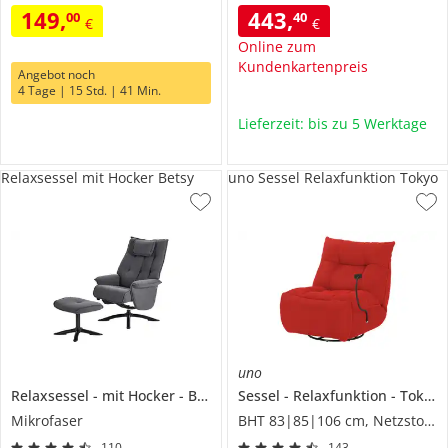
149
,
443
,
00
40
€
€
Online zum
Kundenkartenpreis
Angebot noch
4 Tage | 15 Std. | 41 Min.
Lieferzeit: bis zu 5 Werktage
Relaxsessel mit Hocker Betsy
uno Sessel Relaxfunktion Tokyo
uno
Relaxsessel
mit Hocker
Betsy
Sessel
Relaxfunktion
Tokyo
Mikrofaser
BHT 83|85|106 cm, Netzstoff/Mesh
110
143