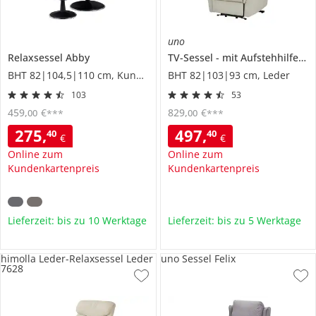
uno
Relaxsessel
Abby
TV-Sessel
mit Aufstehhilfe
J
BHT 82|104,5|110 cm, Kunstleder
BHT 82|103|93 cm, Leder
103
53
459
,
€
829
,
€
00
00
***
***
275
,
497
,
40
40
€
€
Online zum
Online zum
Kundenkartenpreis
Kundenkartenpreis
Lieferzeit: bis zu 10 Werktage
Lieferzeit: bis zu 5 Werktage
himolla Leder-Relaxsessel Leder
uno Sessel Felix
7628