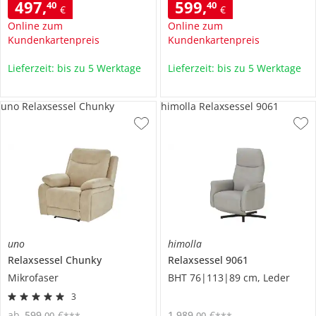
497
,
599
,
40
40
€
€
Online zum
Online zum
Kundenkartenpreis
Kundenkartenpreis
Lieferzeit: bis zu 5 Werktage
Lieferzeit: bis zu 5 Werktage
uno Relaxsessel Chunky
himolla Relaxsessel 9061
uno
himolla
Relaxsessel
Chunky
Relaxsessel
9061
Mikrofaser
BHT 76|113|89 cm, Leder
3
ab
599
,
€
1.989
,
€
00
00