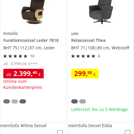
himolla
uno
Funktionssessel Leder
7818
Relaxsessel
Thea
BHT 75|112|87 cm, Leder
BHT 71|108|89 cm, Webstoff
10
6
ab
3.999
,
€
00
***
2.399
,
299
,
40
00
ab
€
€
Online zum
Kundenkartenpreis
Lieferzeit: bis zu 5 Werktage
meinSofa Wilma Sessel
meinSofa Sessel Edda