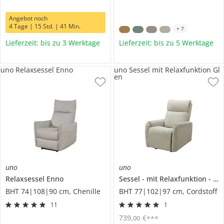
Angebot noch
4 Tage | 15 Std. | 41 Min.
+
7
Lieferzeit: bis zu 3 Werktage
Lieferzeit: bis zu 5 Werktage
uno Relaxsessel Enno
uno Sessel mit Relaxfunktion Gl
en
uno
uno
Relaxsessel
Enno
Sessel
mit Relaxfunktion
Gl
BHT 74|108|90 cm, Chenille
BHT 77|102|97 cm, Cordstoff
11
1
739
,
€
00
***