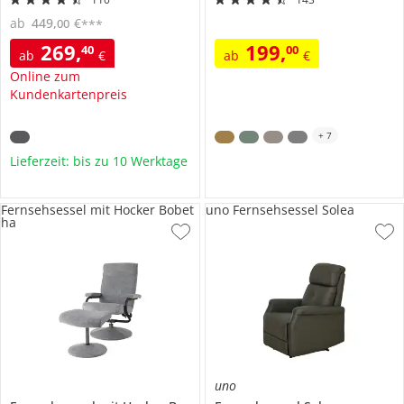
ab
449
,
€
00
***
269
,
199
,
40
00
ab
€
ab
€
Online zum
Kundenkartenpreis
+
7
Lieferzeit: bis zu 10 Werktage
Fernsehsessel mit Hocker Bobet
uno Fernsehsessel Solea
ha
uno