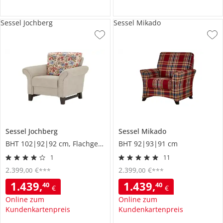
Sessel Jochberg
Sessel Mikado
Sessel
Jochberg
Sessel
Mikado
BHT 102|92|92 cm, Flachgewebe
BHT 92|93|91 cm
1
11
2.399
,
€
2.399
,
€
00
00
***
***
1.439
,
1.439
,
40
40
€
€
Online zum
Online zum
Kundenkartenpreis
Kundenkartenpreis