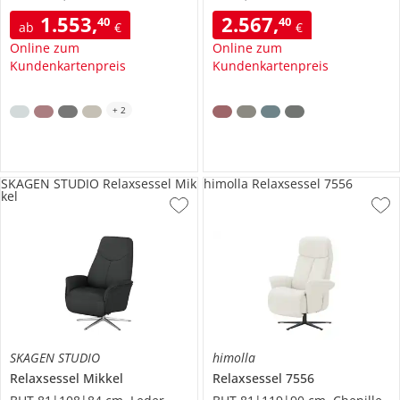
1.553
,
2.567
,
40
40
ab
€
€
Online zum
Online zum
Kundenkartenpreis
Kundenkartenpreis
+
2
SKAGEN STUDIO Relaxsessel Mik
himolla Relaxsessel 7556
kel
SKAGEN STUDIO
himolla
Relaxsessel
Mikkel
Relaxsessel
7556