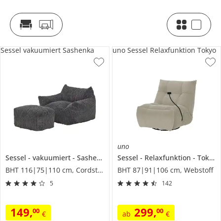
Sessel vakuumiert Sashenka
uno Sessel Relaxfunktion Tokyo
uno
Sessel
vakuumiert
Sashenka
Sessel
Relaxfunktion
Tokyo
BHT 116|75|110 cm, Cordstoff grob
BHT 87|91|106 cm, Webstoff
5
142
149
,
299
,
00
00
€
ab
€