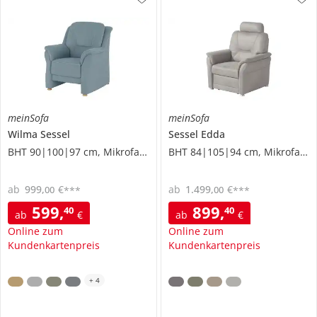
meinSofa
meinSofa
Wilma
Sessel
Sessel
Edda
BHT 90|100|97 cm, Mikrofaser
BHT 84|105|94 cm, Mikrofaser
ab
999
,
€
ab
1.499
,
€
00
00
***
***
599
,
899
,
40
40
ab
€
ab
€
Online zum
Online zum
Kundenkartenpreis
Kundenkartenpreis
+
4