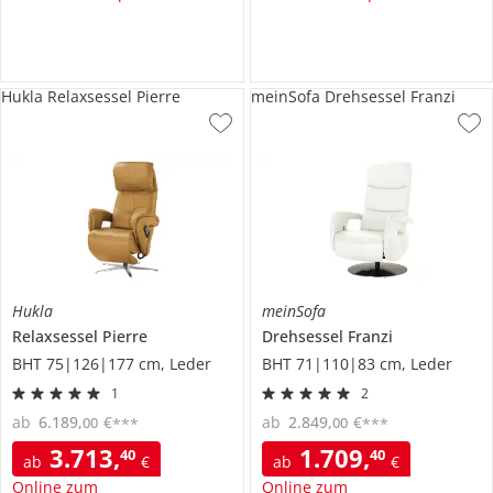
Hukla Relaxsessel Pierre
meinSofa Drehsessel Franzi
Hukla
meinSofa
Relaxsessel
Pierre
Drehsessel
Franzi
BHT 75|126|177 cm, Leder
BHT 71|110|83 cm, Leder
1
2
ab
6.189
,
€
ab
2.849
,
€
00
00
***
***
3.713
,
1.709
,
40
40
ab
€
ab
€
Online zum
Online zum