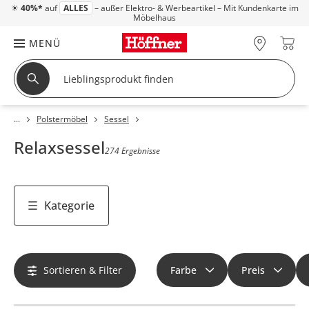
☀
40%*
auf
ALLES
– außer Elektro- & Werbeartikel – Mit Kundenkarte im
Möbelhaus
MENÜ
Polstermöbel
Sessel
Relaxsessel
274 Ergebnisse
Kategorie
Sortieren & Filter
Farbe
Preis