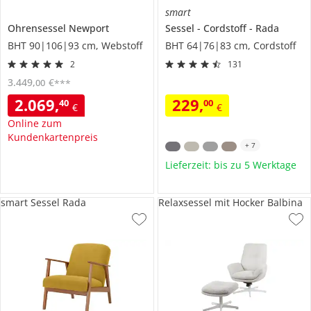
smart
Ohrensessel
Newport
Sessel
Cordstoff
Rada
BHT 90|106|93 cm, Webstoff
BHT 64|76|83 cm, Cordstoff
2
131
3.449
,
€
00
***
2.069
,
229
,
40
00
€
€
Online zum
Kundenkartenpreis
+
7
Lieferzeit: bis zu 5 Werktage
smart Sessel Rada
Relaxsessel mit Hocker Balbina