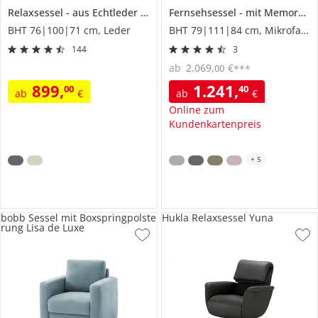
Relaxsessel
aus Echtleder
Garda M
Fernsehsessel
mit Memoryfunktion
BHT 76|100|71 cm, Leder
BHT 79|111|84 cm, Mikrofaser
144
3
ab
2.069
,
€
00
***
899
,
1.241
,
00
40
ab
€
ab
€
Online zum
Kundenkartenpreis
+
5
bobb Sessel mit Boxspringpolste
Hukla Relaxsessel Yuna
rung Lisa de Luxe