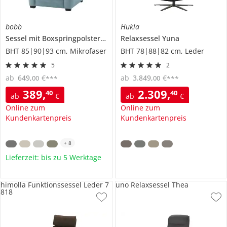
bobb
Hukla
Sessel mit Boxspringpolsterung
Lisa de Luxe
Relaxsessel
Yuna
BHT 85|90|93 cm, Mikrofaser
BHT 78|88|82 cm, Leder
5
2
ab
649
,
€
ab
3.849
,
€
00
00
***
***
389
,
2.309
,
40
40
ab
€
ab
€
Online zum
Online zum
Kundenkartenpreis
Kundenkartenpreis
+
8
Lieferzeit: bis zu 5 Werktage
himolla Funktionssessel Leder 7
uno Relaxsessel Thea
818