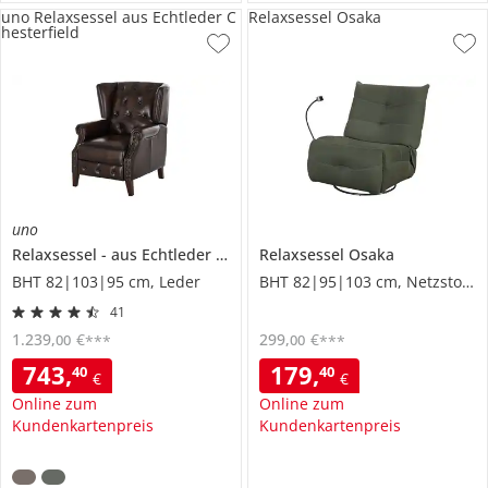
uno Relaxsessel aus Echtleder C
Relaxsessel Osaka
hesterfield
uno
Relaxsessel
aus Echtleder
Chesterfield
Relaxsessel
Osaka
BHT 82|103|95 cm, Leder
BHT 82|95|103 cm, Netzstoff/Mesh
41
1.239
,
€
299
,
€
00
00
***
***
743
,
179
,
40
40
€
€
Online zum
Online zum
Kundenkartenpreis
Kundenkartenpreis