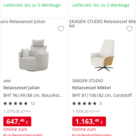
Lieferzeit: bis zu 5 Werktage
Lieferzeit: bis zu 5 Werktage
uno Relaxsessel Julian
SKAGEN STUDIO Relaxsessel Mik
kel
uno
SKAGEN STUDIO
Relaxsessel
Julian
Relaxsessel
Mikkel
BHT 96|99|88 cm, Boucléstoff
BHT 81|106|82 cm, Cordstoff
12
3
1.079
,
€
1.939
,
€
00
00
***
***
647
,
1.163
,
40
40
€
€
Online zum
Online zum
Kundenkartenpreis
Kundenkartenpreis