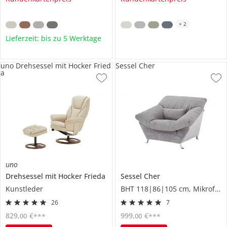
+
2
Lieferzeit: bis zu 5 Werktage
uno Drehsessel mit Hocker Fried
Sessel Cher
a
uno
Drehsessel mit Hocker
Frieda
Sessel
Cher
Kunstleder
BHT 118|86|105 cm, Mikrofaser
26
7
829
,
€
999
,
€
00
00
***
***