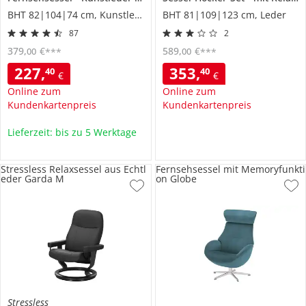
BHT 82|104|74 cm, Kunstleder
BHT 81|109|123 cm, Leder
87
2
379
,
€
589
,
€
00
00
***
***
227
,
353
,
40
40
€
€
Online zum
Online zum
Kundenkartenpreis
Kundenkartenpreis
Lieferzeit: bis zu 5 Werktage
Stressless Relaxsessel aus Echtl
Fernsehsessel mit Memoryfunkti
eder Garda M
on Globe
Stressless