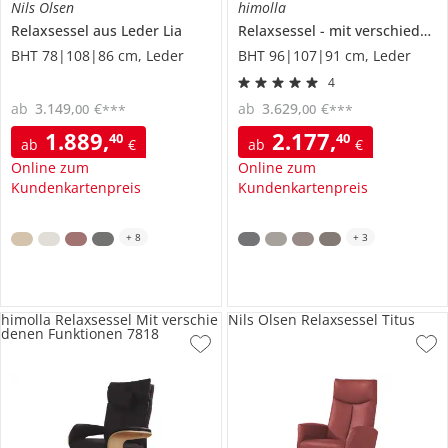
Nils Olsen
himolla
Relaxsessel aus Leder
Lia
Relaxsessel
mit verschiedenen Funktionen
BHT 78|108|86 cm, Leder
BHT 96|107|91 cm, Leder
4
ab
3.149
,
€
ab
3.629
,
€
00
00
***
***
1.889
,
2.177
,
40
40
ab
€
ab
€
Online zum
Online zum
Kundenkartenpreis
Kundenkartenpreis
+
8
+
3
himolla Relaxsessel Mit verschie
Nils Olsen Relaxsessel Titus
denen Funktionen 7818