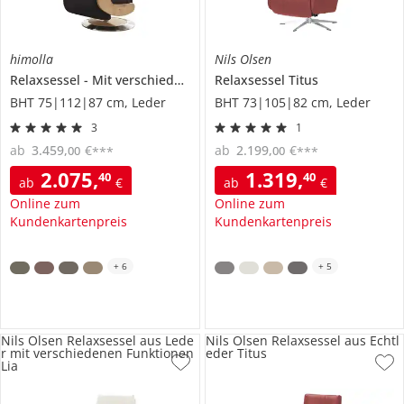
himolla
Nils Olsen
Relaxsessel
Mit verschiedenen Funktionen
Relaxsessel
Titus
7818
BHT 75|112|87 cm, Leder
BHT 73|105|82 cm, Leder
3
1
ab
3.459
,
€
ab
2.199
,
€
00
00
***
***
2.075
,
1.319
,
40
40
ab
€
ab
€
Online zum
Online zum
Kundenkartenpreis
Kundenkartenpreis
+
6
+
5
Nils Olsen Relaxsessel aus Lede
Nils Olsen Relaxsessel aus Echtl
r mit verschiedenen Funktionen
eder Titus
Lia