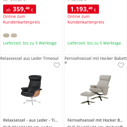
***
***
359
,
1.193
,
40
40
ab
€
€
Online zum
Online zum
Kundenkartenpreis
Kundenkartenpreis
Lieferzeit: bis zu 5 Werktage
Lieferzeit: bis zu 5 Werktage
Relaxsessel aus Leder Timeout
Fernsehsessel mit Hocker Babett
e
Relaxsessel
aus Leder
Timeout
Fernsehsessel mit Hocker
Babette