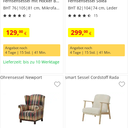
Fernsehsessel mit Hocker
Bobetha
Fernsehsessel
Solea
BHT 76|105|81 cm, Mikrofaser
BHT 82|104|74 cm, Leder
2
15
129
,
299
,
00
00
€
€
Angebot noch
Angebot noch
4 Tage | 15 Std. | 41 Min.
4 Tage | 15 Std. | 41 Min.
Lieferzeit: bis zu 10 Werktage
Ohrensessel Newport
smart Sessel Cordstoff Rada