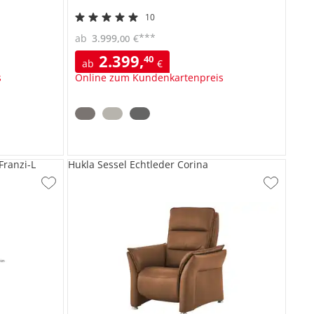
10
***
ab
3.999
,
€
00
2.399
,
40
ab
€
s
Online zum Kundenkartenpreis
Franzi-L
Hukla Sessel Echtleder Corina