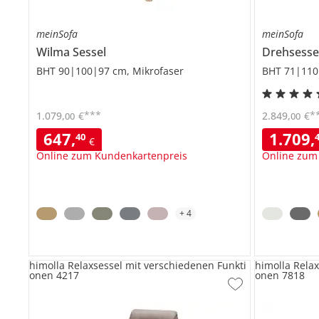
meinSofa
meinSofa
Wilma
Sessel
Drehsesse
BHT 90|100|97 cm, Mikrofaser
BHT 71|110
***
*
1.079
,
€
2.849
,
€
00
00
647
,
1.709
,
40
€
Online zum Kundenkartenpreis
Online zum
+
4
himolla Relaxsessel mit verschiedenen Funkti
himolla Rela
onen 4217
onen 7818