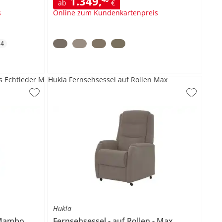
1.349
,
ab
€
s
Online zum Kundenkartenpreis
+
4
s Echtleder M
Hukla Fernsehsessel auf Rollen Max
Hukla
Mambo
Fernsehsessel
auf Rollen
Max