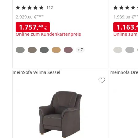
112
***
*
2.929
,
€
1.939
,
€
00
00
1.757
,
1.163
,
40
€
Online zum Kundenkartenpreis
Online zum
+
7
meinSofa Wilma Sessel
meinSofa Dre