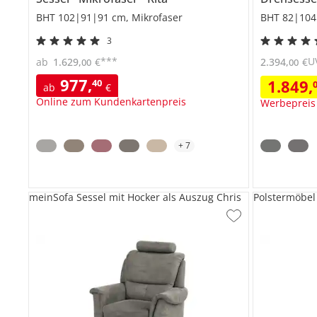
BHT 102|91|91 cm, Mikrofaser
BHT 82|104
3
***
U
ab
1.629
,
€
2.394
,
€
00
00
977
,
1.849
,
40
ab
€
Online zum Kundenkartenpreis
Werbepreis
+
7
meinSofa Sessel mit Hocker als Auszug Chris
Polstermöbel