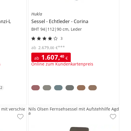
Hukla
nzi-L
Sessel
Echtleder
Corina
BHT 94|112|90 cm, Leder
3
***
ab
2.679
,
€
00
1.607
,
40
ab
€
s
Online zum Kundenkartenpreis
+
2
 mit verschie
Nils Olsen Fernsehsessel mit Aufstehhilfe Agd
a