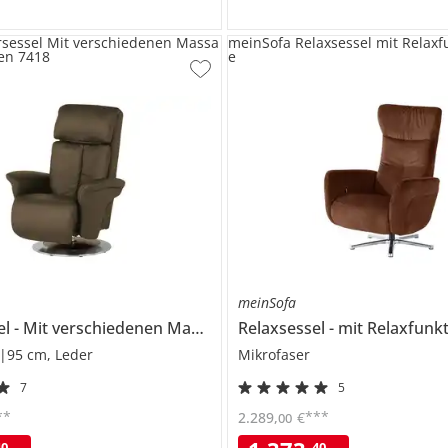
rsessel Mit verschiedenen Massa
meinSofa Relaxsessel mit Relaxf
en 7418
e
meinSofa
el
Mit verschiedenen Massageprogrammen
Relaxsessel
mit Relaxfunk
7418
|95 cm, Leder
Mikrofaser
7
5
**
***
2.289
,
€
00
40
40