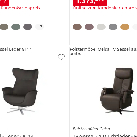
1.373
,
€
€
 Kundenkartenpreis
Online zum Kundenkartenprei
+
7
ssel Leder 8114
Polstermöbel Oelsa TV-Sessel au
ambo
Polstermöbel Oelsa
l
Leder
8114
TV-Sessel
aus Echtleder