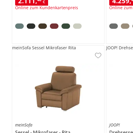
2.111
,
4.259
,
€
Online zum Kundenkartenpreis
Online zum
meinSofa Sessel Mikrofaser Rita
JOOP! Drehse
meinSofa
JOOP!
Sessel
Mikrofaser
Rita
Drehsesse