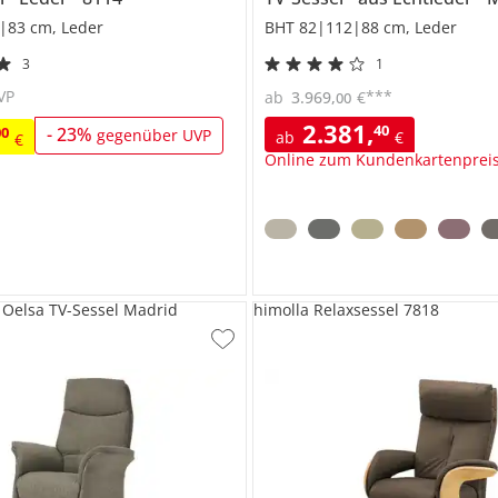
|83 cm, Leder
BHT 82|112|88 cm, Leder
3
1
VP
***
ab
3.969
,
€
00
2.381
,
40
00
-
23
%
gegenüber UVP
ab
€
€
Online zum Kundenkartenprei
 Oelsa TV-Sessel Madrid
himolla Relaxsessel 7818