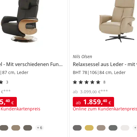
Nils Olsen
el
Mit verschiedenen Funktionen
Relaxsessel aus Leder
7818
mit versc
|87 cm, Leder
BHT 78|106|84 cm, Leder
3
8
***
***
€
ab
3.099
,
€
00
25
,
1.859
,
40
40
€
ab
€
 Kundenkartenpreis
Online zum Kundenkartenprei
+
6