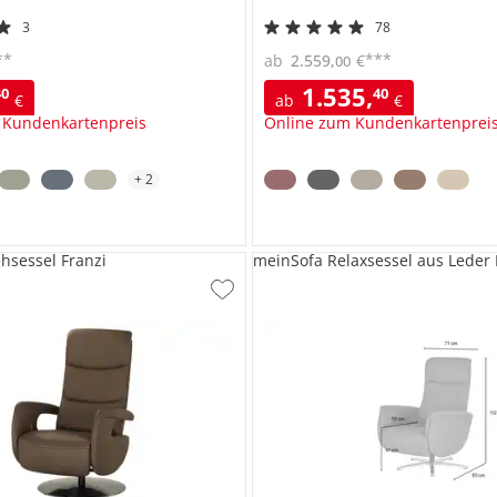
3
78
**
***
ab
2.559
,
€
00
1.535
,
40
40
€
ab
€
 Kundenkartenpreis
Online zum Kundenkartenprei
+
2
hsessel Franzi
meinSofa Relaxsessel aus Leder 