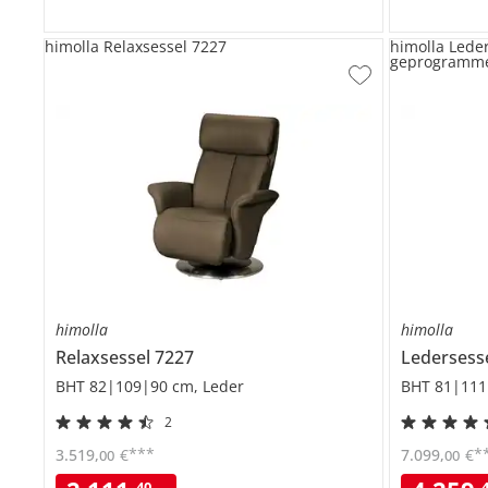
himolla Relaxsessel 7227
himolla Lede
geprogramm
himolla
himolla
Relaxsessel
7227
Ledersess
BHT 82|109|90 cm, Leder
BHT 81|111
2
***
*
3.519
,
€
7.099
,
€
00
00
40