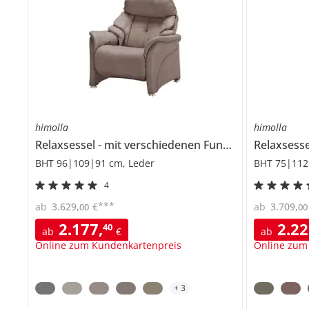
himolla
himolla
Relaxsessel
mit verschiedenen Funktionen
Relaxsess
4217
BHT 96|109|91 cm, Leder
BHT 75|112
4
***
ab
3.629
,
€
ab
3.709
,
00
00
2.177
,
2.2
40
ab
€
ab
Online zum Kundenkartenpreis
Online zum
+
3