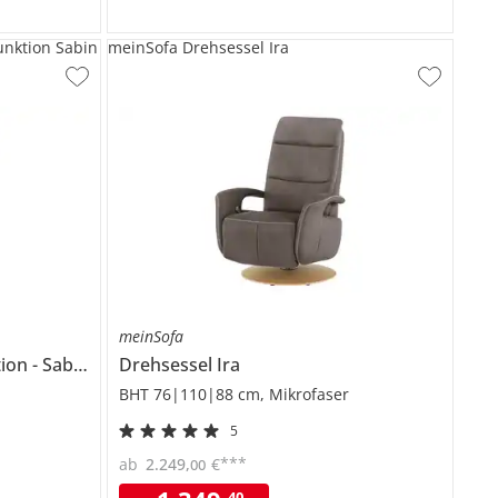
unktion Sabin
meinSofa Drehsessel Ira
meinSofa
tion
Sabine
Drehsessel
Ira
BHT 76|110|88 cm, Mikrofaser
5
***
ab
2.249
,
€
00
40