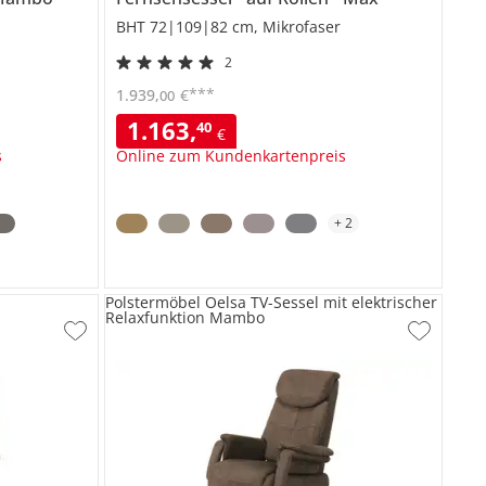
BHT 72|109|82 cm, Mikrofaser
2
***
1.939
,
€
00
1.163
,
40
€
s
Online zum Kundenkartenpreis
+
2
Polstermöbel Oelsa TV-Sessel mit elektrischer
Relaxfunktion Mambo