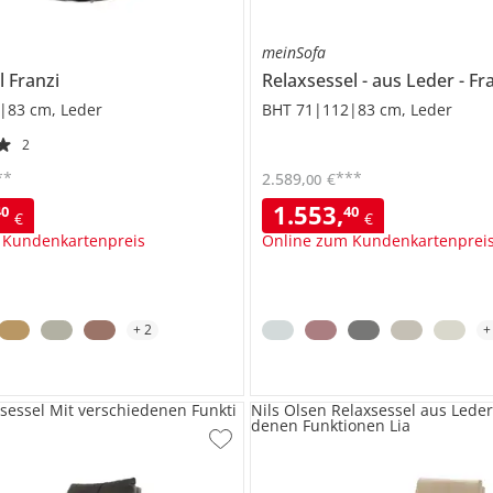
meinSofa
l
Franzi
Relaxsessel
aus Leder
Fra
|83 cm, Leder
BHT 71|112|83 cm, Leder
2
**
***
2.589
,
€
00
1.553
,
40
40
€
€
 Kundenkartenpreis
Online zum Kundenkartenprei
+
2
xsessel Mit verschiedenen Funkti
Nils Olsen Relaxsessel aus Leder
denen Funktionen Lia