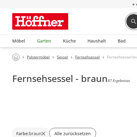
☀
Möbel
Garten
Küche
Haushalt
Bad
Polstermöbel
Sessel
Fernsehsessel
Fernsehsessel br
Fernsehsessel - braun
87 Ergebnisse
Farbe
:
braun
Alle zurücksetzen