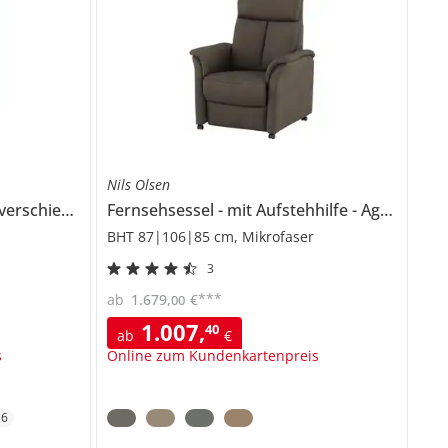
Nils Olsen
hiedenen Funktionen
Fernsehsessel
Lia
mit Aufstehhilfe
Agda
BHT 87|106|85 cm, Mikrofaser
3
***
ab
1.679
,
€
00
1.007
,
40
ab
€
s
Online zum Kundenkartenpreis
+
6