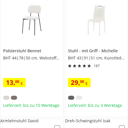
Polsterstuhl
Bennet
Stuhl
mit Griff
Michelle
BHT 44|78|50 cm, Webstoff fein
BHT 43|91|51 cm, Kunstleder
187
13
,
29
,
00
00
€
€
Lieferzeit: bis zu 10 Werktage
Lieferzeit: bis zu 3 Werktage
Armlehnstuhl David
Dreh-Schwingstuhl Isak