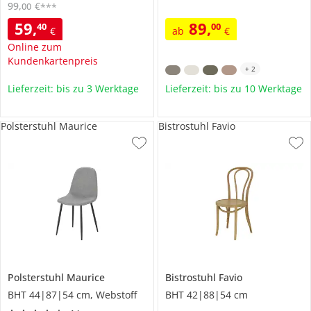
99
,
€
00
***
59
,
89
,
40
00
€
ab
€
Online zum
Kundenkartenpreis
+
2
Lieferzeit: bis zu 3 Werktage
Lieferzeit: bis zu 10 Werktage
Polsterstuhl Maurice
Bistrostuhl Favio
Polsterstuhl
Maurice
Bistrostuhl
Favio
BHT 44|87|54 cm, Webstoff
BHT 42|88|54 cm