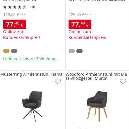
138
129
,
€
129
,
€
00
00
***
***
77
,
77
,
40
40
€
€
Online zum
Online zum
Kundenkartenpreis
Kundenkartenpreis
Lieferzeit: bis zu 3 Werktage
Musterring Armlehnstuhl Tiama
Woodford Armlehnstuhl mit Ma
ssivholzgestell Muron