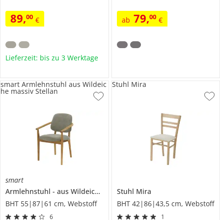
89
,
79
,
00
00
€
ab
€
Lieferzeit: bis zu 3 Werktage
smart Armlehnstuhl aus Wildeic
Stuhl Mira
he massiv Stellan
smart
Armlehnstuhl
aus Wildeiche massiv
Stuhl
Stellan
Mira
BHT 55|87|61 cm, Webstoff
BHT 42|86|43,5 cm, Webstoff
6
1