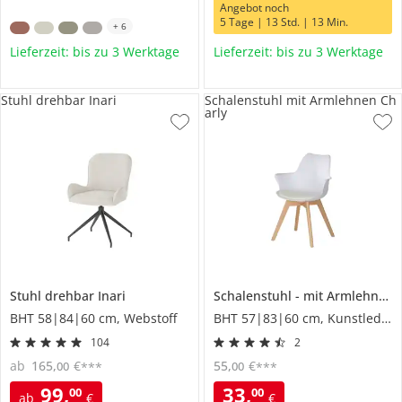
Angebot noch
5 Tage | 13 Std. | 13 Min.
+
6
Lieferzeit: bis zu 3 Werktage
Lieferzeit: bis zu 3 Werktage
Stuhl drehbar Inari
Schalenstuhl mit Armlehnen Ch
arly
Stuhl drehbar
Inari
Schalenstuhl
mit Armlehnen
BHT 58|84|60 cm, Webstoff
BHT 57|83|60 cm, Kunstleder
104
2
ab
165
,
€
55
,
€
00
00
***
***
99
,
33
,
00
00
ab
€
€