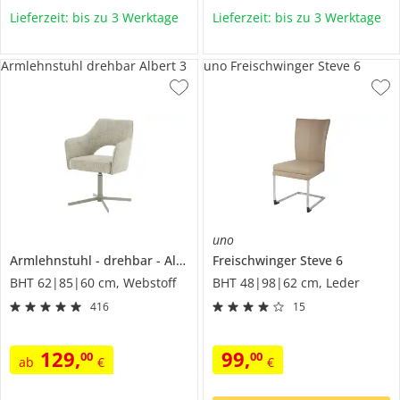
Lieferzeit: bis zu 3 Werktage
Lieferzeit: bis zu 3 Werktage
Armlehnstuhl drehbar Albert 3
uno Freischwinger Steve 6
uno
Armlehnstuhl
drehbar
Albert 3
Freischwinger
Steve 6
BHT 62|85|60 cm, Webstoff
BHT 48|98|62 cm, Leder
416
15
129
,
99
,
00
00
ab
€
€