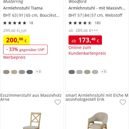
Musterring
Woodford
Armlehnstuhl
Tiama
Armlehnstuhl
mit Massivholzgestell
BHT 63|91|65 cm, Boucléstoff
BHT 57|84|57 cm, Webstoff
18
180
299
,
€
ab
289
,
€
00
00
UVP
***
200
,
173
,
00
40
€
ab
€
Online zum
-
33
%
gegenüber UVP
Kundenkartenpreis
Werbepreis
+
3
+
5
Esszimmerstuhl aus Massivholz
smart Armlehnstuhl mit Eiche M
Arne
assivholzgestell Erik