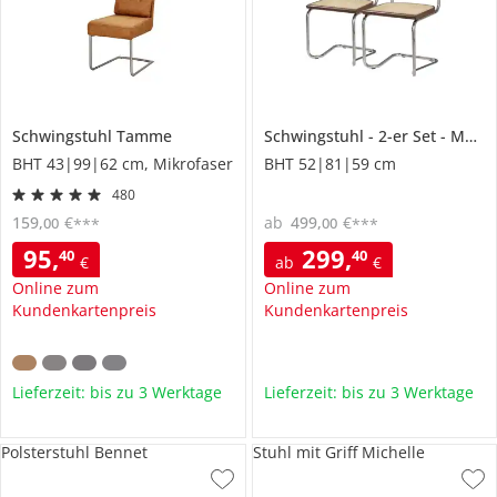
Schwingstuhl
Tamme
Schwingstuhl
2-er Set
Manuel
BHT 43|99|62 cm, Mikrofaser
BHT 52|81|59 cm
480
159
,
€
ab
499
,
€
00
00
***
***
95
,
299
,
40
40
€
ab
€
Online zum
Online zum
Kundenkartenpreis
Kundenkartenpreis
Lieferzeit: bis zu 3 Werktage
Lieferzeit: bis zu 3 Werktage
Polsterstuhl Bennet
Stuhl mit Griff Michelle