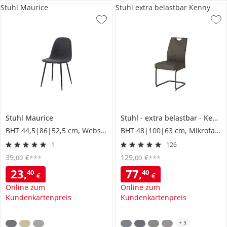
Stuhl Maurice
Stuhl extra belastbar Kenny
Stuhl
Maurice
Stuhl
extra belastbar
Kenny
BHT 44,5|86|52,5 cm, Webstoff
BHT 48|100|63 cm, Mikrofaser
1
126
39
,
€
129
,
€
00
00
***
***
23
,
77
,
40
40
€
€
Online zum
Online zum
Kundenkartenpreis
Kundenkartenpreis
+
3