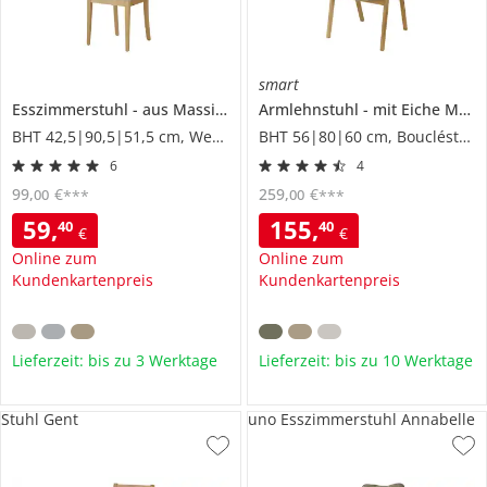
smart
Esszimmerstuhl
aus Massivholz
Armlehnstuhl
Arne
mit Eiche Massivholzgestell
BHT 42,5|90,5|51,5 cm, Webstoff
BHT 56|80|60 cm, Boucléstoff
6
4
99
,
€
259
,
€
00
00
***
***
59
,
155
,
40
40
€
€
Online zum
Online zum
Kundenkartenpreis
Kundenkartenpreis
Lieferzeit: bis zu 3 Werktage
Lieferzeit: bis zu 10 Werktage
Stuhl Gent
uno Esszimmerstuhl Annabelle