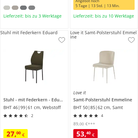
Angebot noch
5 Tage | 13 Std. | 13 Min.
Lieferzeit: bis zu 3 Werktage
Lieferzeit: bis zu 10 Werktage
Stuhl mit Federkern Eduard
Love it Samt-Polsterstuhl Emmel
ine
Love it
Stuhl
mit Federkern
Eduard
Samt-Polsterstuhl
Emmeline
BHT 46|99|61 cm, Webstoff
BHT 50|85|62 cm, Samt
2
4
89
,
€
00
***
27
,
53
,
00
40
€
€