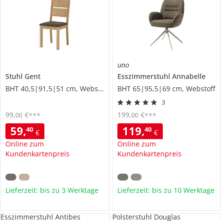
uno
Stuhl
Gent
Esszimmerstuhl
Annabelle
BHT 40,5|91,5|51 cm, Webstoff fein
BHT 65|95,5|69 cm, Webstoff
3
99
,
€
199
,
€
00
00
***
***
59
,
119
,
40
40
€
€
Online zum
Online zum
Kundenkartenpreis
Kundenkartenpreis
Lieferzeit: bis zu 3 Werktage
Lieferzeit: bis zu 10 Werktage
Esszimmerstuhl Antibes
Polsterstuhl Douglas