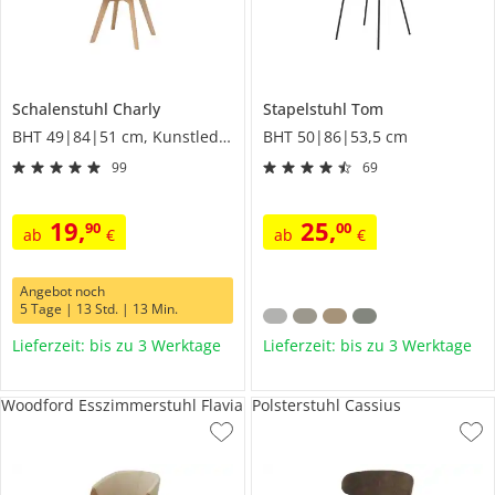
Schalenstuhl
Charly
Stapelstuhl
Tom
BHT 49|84|51 cm, Kunstleder
BHT 50|86|53,5 cm
99
69
19
,
25
,
90
00
ab
€
ab
€
Angebot noch
5 Tage | 13 Std. | 13 Min.
Lieferzeit: bis zu 3 Werktage
Lieferzeit: bis zu 3 Werktage
Woodford Esszimmerstuhl Flavia
Polsterstuhl Cassius