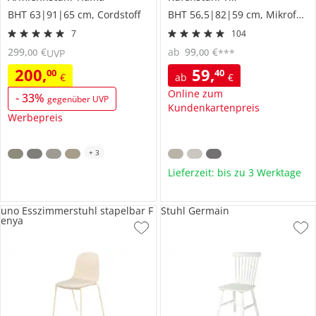
BHT 63|91|65 cm, Cordstoff
BHT 56,5|82|59 cm, Mikrofaser
7
104
299
,
€
ab
99
,
€
00
00
UVP
***
200
,
59
,
00
40
€
ab
€
Online zum
-
33
%
gegenüber UVP
Kundenkartenpreis
Werbepreis
+
3
Lieferzeit: bis zu 3 Werktage
uno Esszimmerstuhl stapelbar F
Stuhl Germain
enya