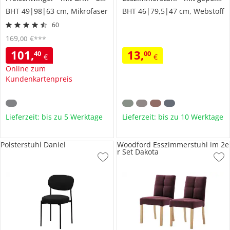
BHT 49|98|63 cm, Mikrofaser
BHT 46|79,5|47 cm, Webstoff
60
169
,
€
00
***
101
,
13
,
40
00
€
€
Online zum
Kundenkartenpreis
Lieferzeit: bis zu 5 Werktage
Lieferzeit: bis zu 10 Werktage
Polsterstuhl Daniel
Woodford Esszimmerstuhl im 2e
r Set Dakota