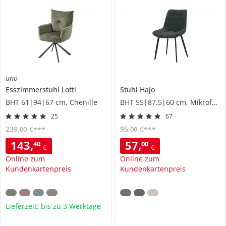
uno
Esszimmerstuhl
Lotti
Stuhl
Hajo
BHT 61|94|67 cm, Chenille
BHT 55|87,5|60 cm, Mikrofaser
25
67
239
,
€
95
,
€
00
00
***
***
143
,
57
,
40
00
€
€
Online zum
Online zum
Kundenkartenpreis
Kundenkartenpreis
Lieferzeit: bis zu 3 Werktage