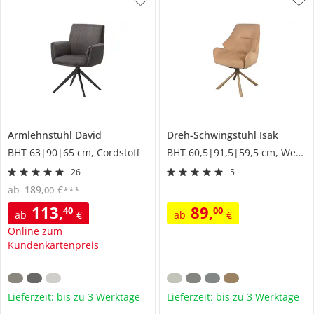
Armlehnstuhl
David
Dreh-Schwingstuhl
Isak
BHT 63|90|65 cm, Cordstoff
BHT 60,5|91,5|59,5 cm, Webstoff
26
5
ab
189
,
€
00
***
113
,
89
,
40
00
ab
€
ab
€
Online zum
Kundenkartenpreis
Lieferzeit: bis zu 3 Werktage
Lieferzeit: bis zu 3 Werktage