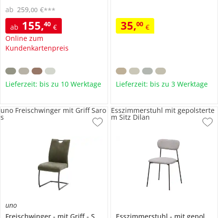
ab
259
,
€
00
***
155
,
35
,
40
00
ab
€
€
Online zum
Kundenkartenpreis
Lieferzeit: bis zu 10 Werktage
Lieferzeit: bis zu 3 Werktage
uno Freischwinger mit Griff Saro
Esszimmerstuhl mit gepolsterte
s
m Sitz Dilan
uno
Freischwinger
mit Griff
Saros
Esszimmerstuhl
mit gepolstertem Sitz