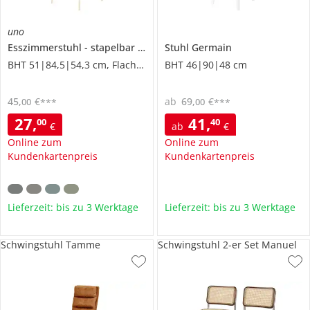
uno
Esszimmerstuhl
stapelbar
Fenya
Stuhl
Germain
BHT 51|84,5|54,3 cm, Flachgewebe
BHT 46|90|48 cm
45
,
€
ab
69
,
€
00
00
***
***
27
,
41
,
00
40
€
ab
€
Online zum
Online zum
Kundenkartenpreis
Kundenkartenpreis
Lieferzeit: bis zu 3 Werktage
Lieferzeit: bis zu 3 Werktage
Schwingstuhl Tamme
Schwingstuhl 2-er Set Manuel