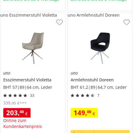
uno Esszimmerstuhl Violetta
uno Armlehnstuhl Doreen
uno
uno
Esszimmerstuhl
Violetta
Armlehnstuhl
Doreen
BHT 57|89|64 cm, Leder
BHT 61,2|89|64,7 cm, Leder
33
7
339
,
€
00
***
203
,
149
,
40
00
€
€
Online zum
Kundenkartenpreis