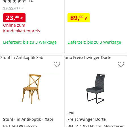
14
39
,
€
00
***
23
,
89
,
40
00
€
€
Online zum
Kundenkartenpreis
Lieferzeit: bis zu 3 Werktage
Lieferzeit: bis zu 3 Werktage
Stuhl in Antikoptik Xabi
uno Freischwinger Dorte
uno
Stuhl
in Antikoptik
Xabi
Freischwinger
Dorte
BHT 50|88|55 cm
BHT 47|98|60 cm, Mikrofaser