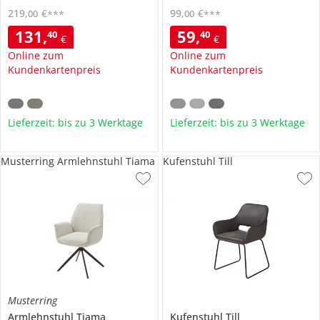
219
,
€
99
,
€
00
00
***
***
131
,
59
,
40
40
€
€
Online zum
Online zum
Kundenkartenpreis
Kundenkartenpreis
Lieferzeit: bis zu 3 Werktage
Lieferzeit: bis zu 3 Werktage
Musterring Armlehnstuhl Tiama
Kufenstuhl Till
Musterring
Armlehnstuhl
Tiama
Kufenstuhl
Till