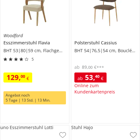
Woodford
Esszimmerstuhl
Flavia
Polsterstuhl
Cassius
BHT 53|80|59 cm, Flachgewebe
BHT 54|76,5|54 cm, Boucléstoff
5
ab
89
,
€
00
***
129
,
53
,
00
40
€
ab
€
Online zum
Kundenkartenpreis
Angebot noch
5 Tage | 13 Std. | 13 Min.
uno Esszimmerstuhl Lotti
Stuhl Hajo