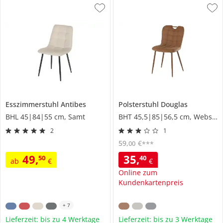
Esszimmerstuhl
Antibes
Polsterstuhl
Douglas
BHL 45|84|55 cm, Samt
BHT 45,5|85|56,5 cm, Webstoff
2
1
59
,
€
00
***
49
,
35
,
50
40
ab
€
€
Online zum
Kundenkartenpreis
+
7
Lieferzeit: bis zu 4 Werktage
Lieferzeit: bis zu 3 Werktage