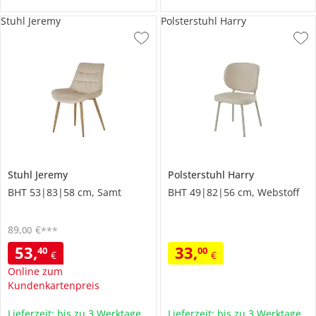
Stuhl Jeremy
Polsterstuhl Harry
Stuhl
Jeremy
Polsterstuhl
Harry
BHT 53|83|58 cm, Samt
BHT 49|82|56 cm, Webstoff
89
,
€
00
***
53
,
33
,
40
00
€
€
Online zum
Kundenkartenpreis
Lieferzeit: bis zu 3 Werktage
Lieferzeit: bis zu 3 Werktage