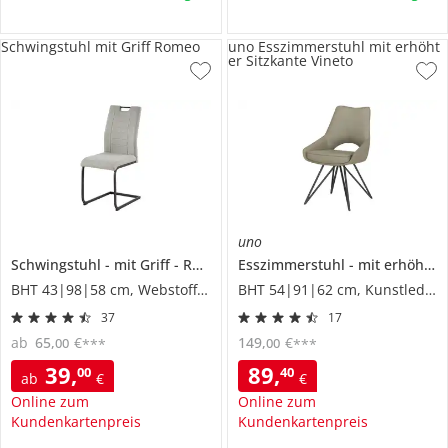
Schwingstuhl mit Griff Romeo
uno Esszimmerstuhl mit erhöht
er Sitzkante Vineto
uno
Schwingstuhl
mit Griff
Romeo
Esszimmerstuhl
mit erhöhter Sitzkante
BHT 43|98|58 cm, Webstoff fein
BHT 54|91|62 cm, Kunstleder
37
17
ab
65
,
€
149
,
€
00
00
***
***
39
,
89
,
00
40
ab
€
€
Online zum
Online zum
Kundenkartenpreis
Kundenkartenpreis