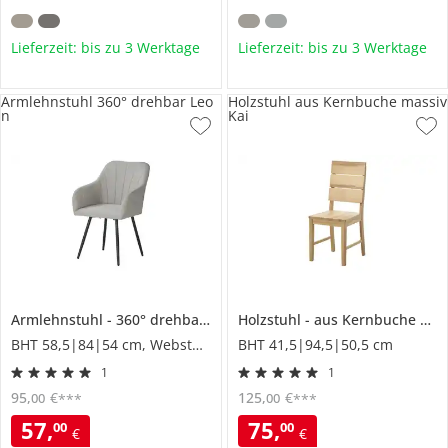
Lieferzeit: bis zu 3 Werktage
Lieferzeit: bis zu 3 Werktage
Armlehnstuhl 360° drehbar Leo
Holzstuhl aus Kernbuche massiv
n
Kai
Armlehnstuhl
360° drehbar
Leon
Holzstuhl
aus Kernbuche massiv
BHT 58,5|84|54 cm, Webstoff fein
BHT 41,5|94,5|50,5 cm
1
1
95
,
€
125
,
€
00
00
***
***
57
,
75
,
00
00
€
€