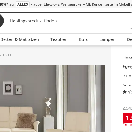
40%*
auf
ALLES
– außer Elektro- & Werbeartikel – Mit Kundenkarte im Möbelh
Betten & Matratzen
Textilien
Büro
Lampen
D
sel 6001
Inha
him
BT 8
Artik
2.54
1
Onli