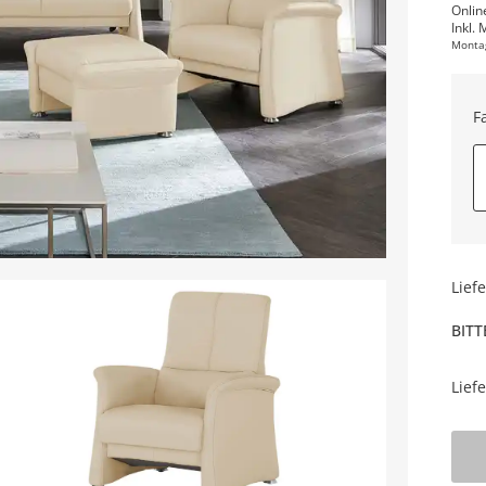
Onlin
Inkl. 
Monta
F
Lief
BITT
Lief