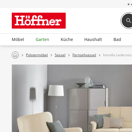
☀
Möbel
Garten
Küche
Haushalt
Bad
Polstermöbel
Sessel
Fernsehsessel
himolla Lederses