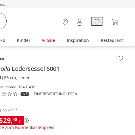
aus
eko
Kinder
% Sale
Inspiration
Restaurant
lt der Seitenleiste überspringen - Zum Seitenende
olla
Ledersessel
6001
1|86 cm, Leder
elnummer : 18401430
1/5
EINE BEWERTUNG LESEN
***
9
,
€
00
.529
,
40
€
ne zum Kundenkartenpreis