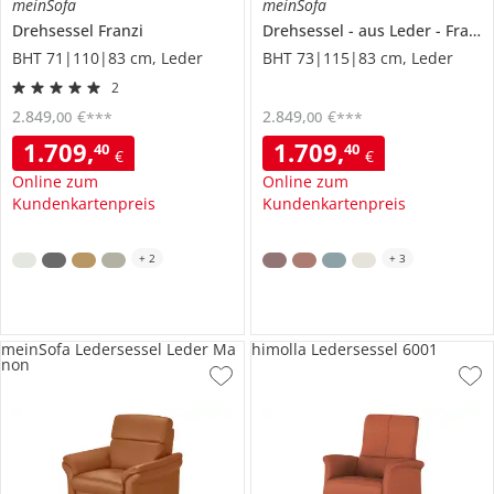
meinSofa
meinSofa
Drehsessel
Franzi
Drehsessel
aus Leder
Franzi
BHT 71|110|83 cm, Leder
BHT 73|115|83 cm, Leder
2
2.849
,
€
2.849
,
€
00
00
***
***
1.709
,
1.709
,
40
40
€
€
Online zum
Online zum
Kundenkartenpreis
Kundenkartenpreis
+
2
+
3
meinSofa Ledersessel Leder Ma
himolla Ledersessel 6001
non