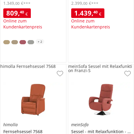
1.349
,
€
2.399
,
€
00
00
***
***
809
,
1.439
,
40
40
€
€
Online zum
Online zum
Kundenkartenpreis
Kundenkartenpreis
+
2
himolla Fernsehsessel 7568
meinSofa Sessel mit Relaxfunkti
on Franzi-S
himolla
meinSofa
Fernsehsessel
7568
Sessel
mit Relaxfunktion
Fra