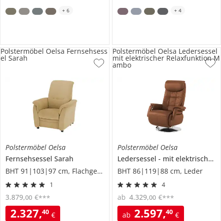
+
6
+
4
Polstermöbel Oelsa Fernsehsess
Polstermöbel Oelsa Ledersessel
el Sarah
mit elektrischer Relaxfunktion M
ambo
Polstermöbel Oelsa
Polstermöbel Oelsa
Fernsehsessel
Sarah
Ledersessel
mit elektrischer Relaxfunktion
BHT 91|103|97 cm, Flachgewebe
BHT 86|119|88 cm, Leder
1
4
3.879
,
€
ab
4.329
,
€
00
00
***
***
2.327
,
2.597
,
40
40
€
ab
€