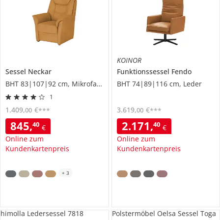
KOINOR
Sessel
Neckar
Funktionssessel
Fendo
BHT 83|107|92 cm, Mikrofaser
BHT 74|89|116 cm, Leder
1
1.409
,
€
3.619
,
€
00
00
***
***
845
,
2.171
,
40
40
€
€
Online zum
Online zum
Kundenkartenpreis
Kundenkartenpreis
+
3
himolla Ledersessel 7818
Polstermöbel Oelsa Sessel Toga