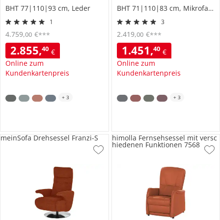
BHT 77|110|93 cm, Leder
BHT 71|110|83 cm, Mikrofaser
1
3
4.759
,
€
2.419
,
€
00
00
***
***
2.855
,
1.451
,
40
40
€
€
Online zum
Online zum
Kundenkartenpreis
Kundenkartenpreis
+
3
+
3
meinSofa Drehsessel Franzi-S
himolla Fernsehsessel mit versc
hiedenen Funktionen 7568