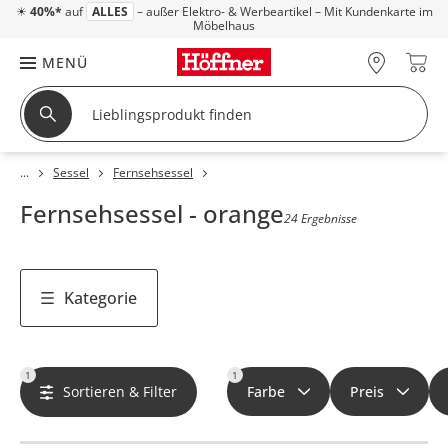
☀
40%*
auf
ALLES
– außer Elektro- & Werbeartikel – Mit Kundenkarte im
Möbelhaus
MENÜ
Sessel
Fernsehsessel
Fernsehsessel - orange
24 Ergebnisse
Kategorie
1
1
Sortieren & Filter
Farbe
Preis