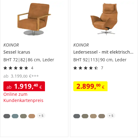
KOINOR
KOINOR
Sessel
Icarus
Ledersessel
mit elektrischer Relaxfunktion
BHT 72|82|86 cm, Leder
BHT 92|113|90 cm, Leder
4
7
ab
3.199
,
€
00
***
1.919
,
2.899
,
40
00
ab
€
€
Online zum
Kundenkartenpreis
+
5
+
5