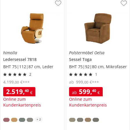
himolla
Polstermöbel Oelsa
Ledersessel
7818
Sessel
Toga
BHT 75|112|87 cm, Leder
BHT 75|92|80 cm, Mikrofaser
2
1
4.199
,
€
ab
999
,
€
00
00
***
***
2.519
,
599
,
40
40
€
ab
€
Online zum
Online zum
Kundenkartenpreis
Kundenkartenpreis
+
2