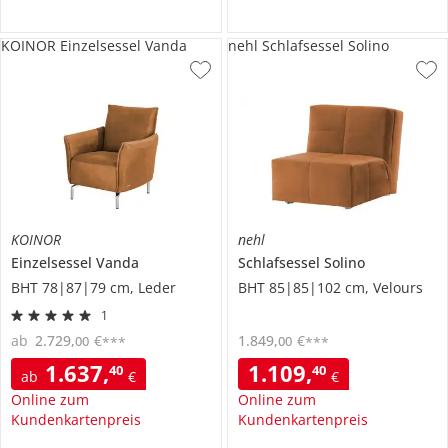
KOINOR Einzelsessel Vanda
nehl Schlafsessel Solino
KOINOR
nehl
Einzelsessel
Vanda
Schlafsessel
Solino
BHT 78|87|79 cm, Leder
BHT 85|85|102 cm, Velours
1
ab
2.729
,
€
1.849
,
€
00
00
***
***
1.637
,
1.109
,
40
40
ab
€
€
Online zum
Online zum
Kundenkartenpreis
Kundenkartenpreis