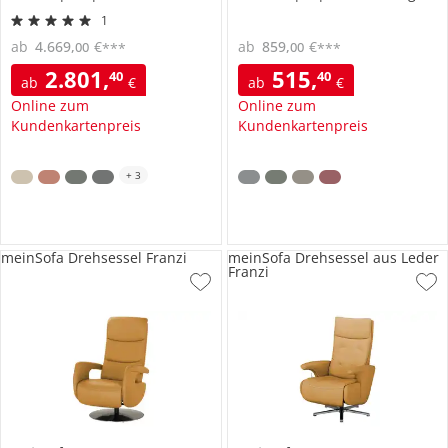
1
ab
4.669
,
€
ab
859
,
€
00
00
***
***
2.801
,
515
,
40
40
ab
€
ab
€
Online zum
Online zum
Kundenkartenpreis
Kundenkartenpreis
+
3
meinSofa Drehsessel Franzi
meinSofa Drehsessel aus Leder
Franzi