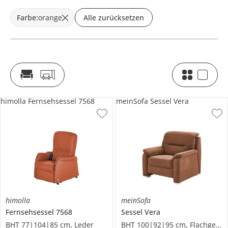
Farbe
:
orange
Alle zurücksetzen
himolla Fernsehsessel 7568
meinSofa Sessel Vera
himolla
meinSofa
Fernsehsessel
7568
Sessel
Vera
BHT 77|104|85 cm, Leder
BHT 100|92|95 cm, Flachgewebe