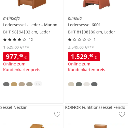
meinSofa
himolla
Ledersessel
Leder
Manon
Ledersessel
6001
BHT 98|94|92 cm, Leder
BHT 81|98|86 cm, Leder
12
1
1.629
,
€
2.549
,
€
00
00
***
***
977
,
1.529
,
40
40
€
€
Online zum
Online zum
Kundenkartenpreis
Kundenkartenpreis
+
6
Sessel Neckar
KOINOR Funktionssessel Fendo