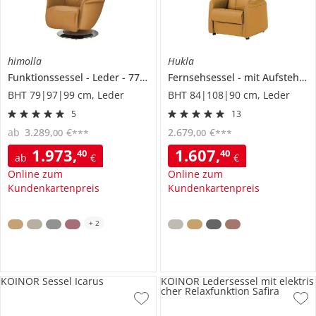
himolla
Hukla
Funktionssessel
Leder
7708
Fernsehsessel
mit Aufstehhilfe
BHT 79|97|99 cm, Leder
BHT 84|108|90 cm, Leder
5
13
ab
3.289
,
€
2.679
,
€
00
00
***
***
1.973
,
1.607
,
40
40
ab
€
€
Online zum
Online zum
Kundenkartenpreis
Kundenkartenpreis
+
2
KOINOR Sessel Icarus
KOINOR Ledersessel mit elektris
cher Relaxfunktion Safira