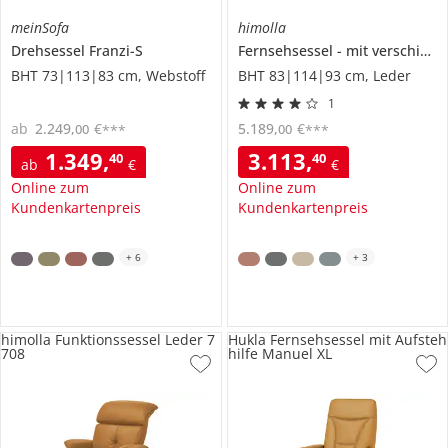
meinSofa
himolla
Drehsessel
Franzi-S
Fernsehsessel
mit verschiedenen Funktionen
BHT 73|113|83 cm, Webstoff
BHT 83|114|93 cm, Leder
1
ab
2.249
,
€
5.189
,
€
00
00
***
***
1.349
,
3.113
,
40
40
ab
€
€
Online zum
Online zum
Kundenkartenpreis
Kundenkartenpreis
+
6
+
3
himolla Funktionssessel Leder 7
Hukla Fernsehsessel mit Aufsteh
708
hilfe Manuel XL