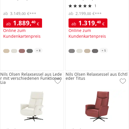
1
ab
3.149
,
€
ab
2.199
,
€
00
00
***
***
1.889
,
1.319
,
40
40
ab
€
ab
€
Online zum
Online zum
Kundenkartenpreis
Kundenkartenpreis
+
8
+
5
Nils Olsen Relaxsessel aus Lede
Nils Olsen Relaxsessel aus Echtl
r mit verschiedenen Funktionen
eder Titus
Lia