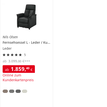
Nils Olsen
Fernsehsessel L
Leder / Kunstleder
Agda
Leder
5
ab
3.099
,
€
00
***
1.859
,
40
ab
€
Online zum
Kundenkartenpreis