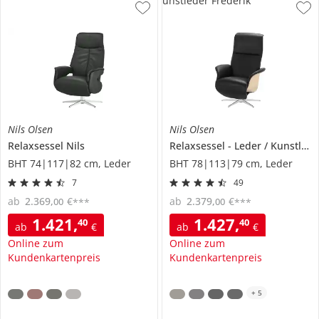
unstleder Frederik
Nils Olsen
Nils Olsen
Relaxsessel
Nils
Relaxsessel
Leder / Kunstleder
BHT 74|117|82 cm, Leder
BHT 78|113|79 cm, Leder
7
49
ab
2.369
,
€
ab
2.379
,
€
00
00
***
***
1.421
,
1.427
,
40
40
ab
€
ab
€
Online zum
Online zum
Kundenkartenpreis
Kundenkartenpreis
+
5