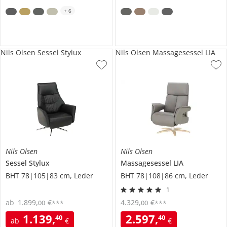
+
6
Nils Olsen Sessel Stylux
Nils Olsen Massagesessel LIA
Nils Olsen
Nils Olsen
Sessel
Stylux
Massagesessel
LIA
BHT 78|105|83 cm, Leder
BHT 78|108|86 cm, Leder
1
ab
1.899
,
€
4.329
,
€
00
00
***
***
1.139
,
2.597
,
40
40
ab
€
€