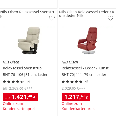
Nils Olsen Relaxsessel Svenstru
Nils Olsen Relaxsessel Leder / K
p
unstleder Nils
Nils Olsen
Nils Olsen
Relaxsessel
Svenstrup
Relaxsessel
Leder / Kunstleder
BHT 76|106|81 cm, Leder
BHT 70|111|79 cm, Leder
14
43
ab
2.369
,
€
2.029
,
€
00
00
***
***
1.421
,
1.217
,
40
40
ab
€
€
Online zum
Online zum
Kundenkartenpreis
Kundenkartenpreis