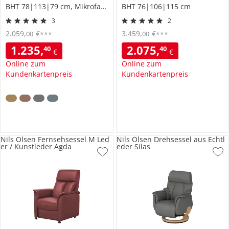
BHT 78|113|79 cm, Mikrofaser
BHT 76|106|115 cm
3
2
2.059
,
€
3.459
,
€
00
00
***
***
1.235
,
2.075
,
40
40
€
€
Online zum
Online zum
Kundenkartenpreis
Kundenkartenpreis
Nils Olsen Fernsehsessel M Led
Nils Olsen Drehsessel aus Echtl
er / Kunstleder Agda
eder Silas