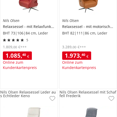
Nils Olsen
Nils Olsen
Relaxsessel
mit Relaxfunktion
Nilson
Relaxsessel
mit motorischer Relaxfunktion
BHT 73|106|84 cm, Leder
BHT 82|111|86 cm, Leder
5
1.809
,
€
3.289
,
€
00
00
***
***
1.085
,
1.973
,
40
40
€
€
Online zum
Online zum
Kundenkartenpreis
Kundenkartenpreis
Nils Olsen Relaxsessel Leder au
Nils Olsen Relaxsessel mit Schaf
s Echtleder Keno
fell Frederik