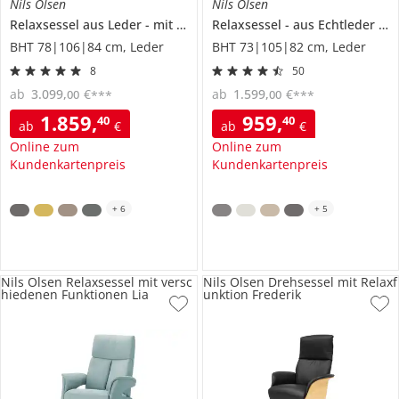
Nils Olsen
Nils Olsen
Relaxsessel aus Leder
mit verschiedenen Funktionen
Relaxsessel
aus Echtleder
Lia
Ti
BHT 78|106|84 cm, Leder
BHT 73|105|82 cm, Leder
8
50
ab
3.099
,
€
ab
1.599
,
€
00
00
***
***
1.859
,
959
,
40
40
ab
€
ab
€
Online zum
Online zum
Kundenkartenpreis
Kundenkartenpreis
+
6
+
5
Nils Olsen Relaxsessel mit versc
Nils Olsen Drehsessel mit Relaxf
hiedenen Funktionen Lia
unktion Frederik