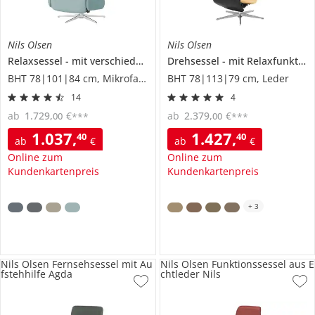
Nils Olsen
Nils Olsen
Relaxsessel
mit verschiedenen Funktionen
Drehsessel
Lia
mit Relaxfunktion
BHT 78|101|84 cm, Mikrofaser
BHT 78|113|79 cm, Leder
14
4
ab
1.729
,
€
ab
2.379
,
€
00
00
***
***
1.037
,
1.427
,
40
40
ab
€
ab
€
Online zum
Online zum
Kundenkartenpreis
Kundenkartenpreis
+
3
Nils Olsen Fernsehsessel mit Au
Nils Olsen Funktionssessel aus E
fstehhilfe Agda
chtleder Nils