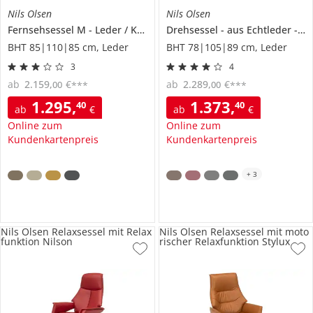
Nils Olsen
Nils Olsen
Fernsehsessel M
Leder / Kunstleder
Drehsessel
Agda
aus Echtleder
Si
BHT 85|110|85 cm, Leder
BHT 78|105|89 cm, Leder
3
4
ab
2.159
,
€
ab
2.289
,
€
00
00
***
***
1.295
,
1.373
,
40
40
ab
€
ab
€
Online zum
Online zum
Kundenkartenpreis
Kundenkartenpreis
+
3
Nils Olsen Relaxsessel mit Relax
Nils Olsen Relaxsessel mit moto
funktion Nilson
rischer Relaxfunktion Stylux