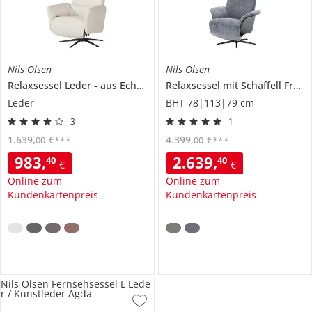
Nils Olsen
Nils Olsen
Relaxsessel Leder
aus Echtleder
Relaxsessel mit Schaffell
Keno
Frederik
Leder
BHT 78|113|79 cm
3
1
1.639
,
€
4.399
,
€
00
00
***
***
983
,
2.639
,
40
40
€
€
Online zum
Online zum
Kundenkartenpreis
Kundenkartenpreis
Nils Olsen Fernsehsessel L Lede
r / Kunstleder Agda