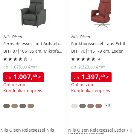
Nils Olsen
Nils Olsen
Fernsehsessel
mit Aufstehhilfe
Funktionssessel
Agda
aus Echtleder
BHT 87|106|85 cm, Mikrofaser
BHT 70|115|79 cm, Leder
3
4
ab
1.679
,
€
ab
2.329
,
€
00
00
***
***
1.007
,
1.397
,
40
40
ab
€
ab
€
Online zum
Online zum
Kundenkartenpreis
Kundenkartenpreis
+
5
Nils Olsen Relaxsessel Nils
Nils Olsen Relaxsessel Leder / K