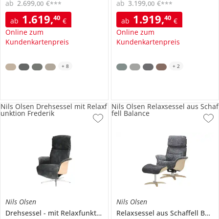
ab
2.699
,
€
ab
3.199
,
€
00
00
***
***
1.619
,
1.919
,
40
40
ab
€
ab
€
Online zum
Online zum
Kundenkartenpreis
Kundenkartenpreis
+
8
+
2
Nils Olsen Drehsessel mit Relaxf
Nils Olsen Relaxsessel aus Schaf
unktion Frederik
fell Balance
Nils Olsen
Nils Olsen
Drehsessel
mit Relaxfunktion
Frederik
Relaxsessel aus Schaffell
Balance