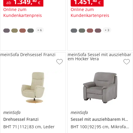
1.349
,
1.451
,
40
40
ab
€
€
Online zum
Online zum
Kundenkartenpreis
Kundenkartenpreis
+
6
+
3
meinSofa Drehsessel Franzi
meinSofa Sessel mit ausziehbar
em Hocker Vera
meinSofa
meinSofa
Drehsessel
Franzi
Sessel mit ausziehbarem Hocker
BHT 71|112|83 cm, Leder
BHT 100|92|95 cm, Mikrofaser