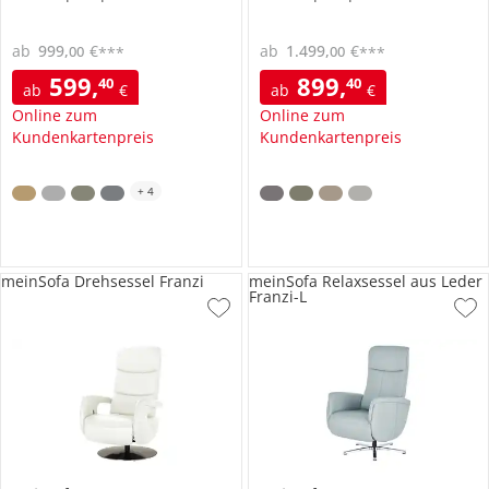
ab
999
,
€
ab
1.499
,
€
00
00
***
***
599
,
899
,
40
40
ab
€
ab
€
Online zum
Online zum
Kundenkartenpreis
Kundenkartenpreis
+
4
meinSofa Drehsessel Franzi
meinSofa Relaxsessel aus Leder
Franzi-L