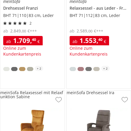
meinSofa
meinSofa
Drehsessel
Franzi
Relaxsessel
aus Leder
Franzi-L
BHT 71|110|83 cm, Leder
BHT 71|112|83 cm, Leder
2
ab
2.849
,
€
ab
2.589
,
€
00
00
***
***
1.709
,
1.553
,
40
40
ab
€
ab
€
Online zum
Online zum
Kundenkartenpreis
Kundenkartenpreis
+
2
+
2
meinSofa Relaxsessel mit Relaxf
meinSofa Drehsessel Ira
unktion Sabine