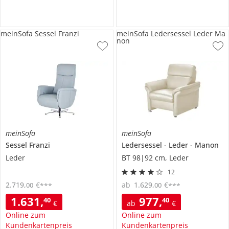
meinSofa Sessel Franzi
meinSofa Ledersessel Leder Ma
non
meinSofa
meinSofa
Sessel
Franzi
Ledersessel
Leder
Manon
Leder
BT 98|92 cm, Leder
12
2.719
,
€
ab
1.629
,
€
00
00
***
***
1.631
,
977
,
40
40
€
ab
€
Online zum
Online zum
Kundenkartenpreis
Kundenkartenpreis