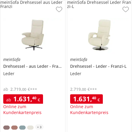
meinSofa Drehsessel aus Leder
meinSofa Drehsessel Leder Fran
Franzi
zi-L
meinSofa
meinSofa
Drehsessel
aus Leder
Franzi
Drehsessel
Leder
Franzi-L
Leder
Leder
ab
2.719
,
€
2.719
,
€
00
00
***
***
1.631
,
1.631
,
40
40
ab
€
€
Online zum
Online zum
Kundenkartenpreis
Kundenkartenpreis
+
3