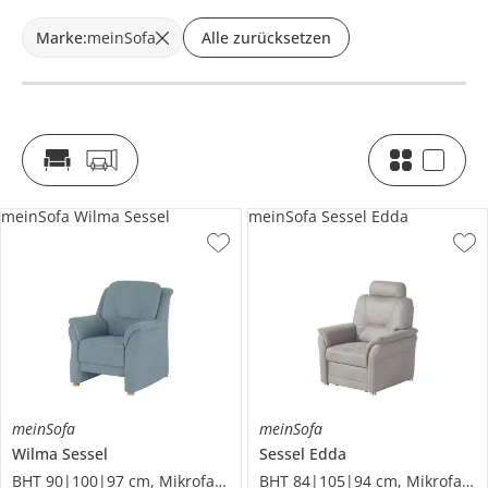
Marke
:
meinSofa
Alle zurücksetzen
meinSofa Wilma Sessel
meinSofa Sessel Edda
meinSofa
meinSofa
Wilma
Sessel
Sessel
Edda
BHT 90|100|97 cm, Mikrofaser
BHT 84|105|94 cm, Mikrofaser