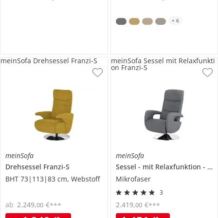
+
6
meinSofa Drehsessel Franzi-S
meinSofa Sessel mit Relaxfunkti
on Franzi-S
meinSofa
meinSofa
Drehsessel
Franzi-S
Sessel
mit Relaxfunktion
Fra
BHT 73|113|83 cm, Webstoff
Mikrofaser
3
ab
2.249
,
€
2.419
,
€
00
00
***
***