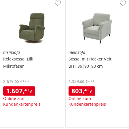
meinSofa
meinSofa
Relaxsessel
Lilli
Sessel mit Hocker
Veit
Mikrofaser
BHT 86|90|93 cm
2.679
,
€
1.339
,
€
00
00
***
***
1.607
,
803
,
40
40
€
€
Online zum
Online zum
Kundenkartenpreis
Kundenkartenpreis