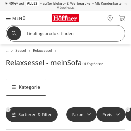
☀
40%*
auf
ALLES
– außer Elektro- & Werbeartikel – Mit Kundenkarte im
Möbelhaus
MENÜ
Sessel
Relaxsessel
Relaxsessel - meinSofa
18 Ergebnisse
Kategorie
1
1
Sortieren & Filter
Farbe
Preis