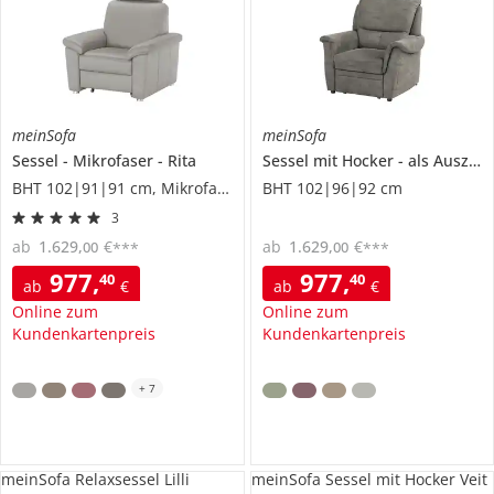
meinSofa
meinSofa
Sessel
Mikrofaser
Rita
Sessel mit Hocker
als Auszug
BHT 102|91|91 cm, Mikrofaser
BHT 102|96|92 cm
3
ab
1.629
,
€
ab
1.629
,
€
00
00
***
***
977
,
977
,
40
40
ab
€
ab
€
Online zum
Online zum
Kundenkartenpreis
Kundenkartenpreis
+
7
meinSofa Relaxsessel Lilli
meinSofa Sessel mit Hocker Veit