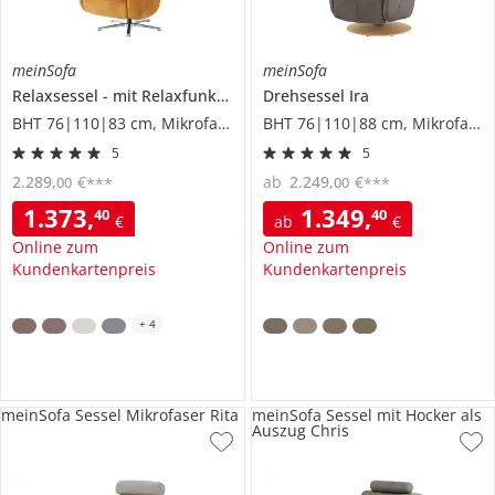
meinSofa
meinSofa
Relaxsessel
mit Relaxfunktion
Sabine
Drehsessel
Ira
BHT 76|110|83 cm, Mikrofaser
BHT 76|110|88 cm, Mikrofaser
5
5
2.289
,
€
ab
2.249
,
€
00
00
***
***
1.373
,
1.349
,
40
40
€
ab
€
Online zum
Online zum
Kundenkartenpreis
Kundenkartenpreis
+
4
meinSofa Sessel Mikrofaser Rita
meinSofa Sessel mit Hocker als
Auszug Chris