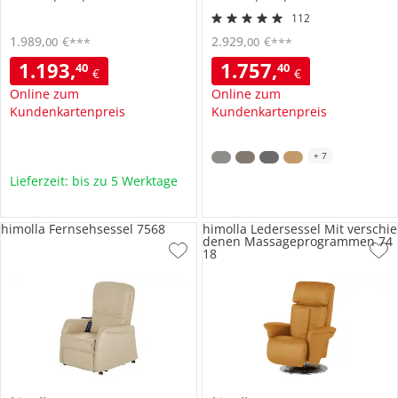
112
1.989
,
€
2.929
,
€
00
00
***
***
1.193
,
1.757
,
40
40
€
€
Online zum
Online zum
Kundenkartenpreis
Kundenkartenpreis
+
7
Lieferzeit: bis zu 5 Werktage
himolla Fernsehsessel 7568
himolla Ledersessel Mit verschie
denen Massageprogrammen 74
18