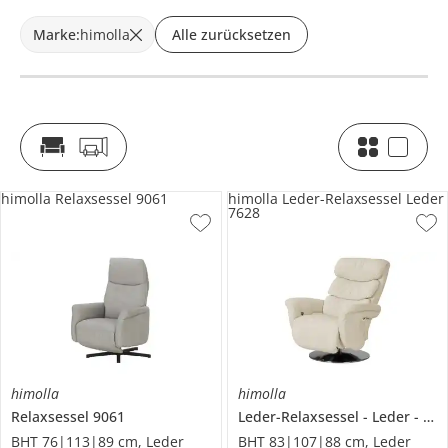
Marke
:
himolla
Alle zurücksetzen
himolla Relaxsessel 9061
himolla Leder-Relaxsessel Leder
7628
himolla
himolla
Relaxsessel
9061
Leder-Relaxsessel
Leder
762
BHT 76|113|89 cm, Leder
BHT 83|107|88 cm, Leder