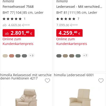
himolla
himolla
Fernsehsessel
7568
Ledersessel
Mit verschiedenen Massageprogrammen
BHT 77|104|85 cm, Leder
BHT 81|111|95 cm, Leder
1
7
ab
4.669
,
€
7.099
,
€
00
00
***
***
2.801
,
4.259
,
40
40
ab
€
€
Online zum
Online zum
Kundenkartenpreis
Kundenkartenpreis
+
3
+
7
himolla Relaxsessel mit verschie
himolla Ledersessel 6001
denen Funktionen 4217