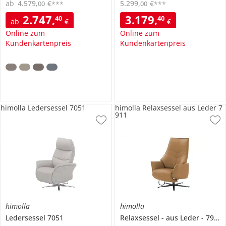
ab
4.579
,
€
5.299
,
€
00
00
***
***
2.747
,
3.179
,
40
40
ab
€
€
Online zum
Online zum
Kundenkartenpreis
Kundenkartenpreis
himolla Ledersessel 7051
himolla Relaxsessel aus Leder 7
911
himolla
himolla
Ledersessel
7051
Relaxsessel
aus Leder
7911