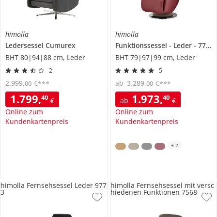
himolla
himolla
Ledersessel
Cumurex
Funktionssessel
Leder
7708
BHT 80|94|88 cm, Leder
BHT 79|97|99 cm, Leder
2
5
2.999
,
€
ab
3.289
,
€
00
00
***
***
1.799
,
1.973
,
40
40
€
ab
€
Online zum
Online zum
Kundenkartenpreis
Kundenkartenpreis
+
2
himolla Fernsehsessel Leder 977
himolla Fernsehsessel mit versc
3
hiedenen Funktionen 7568