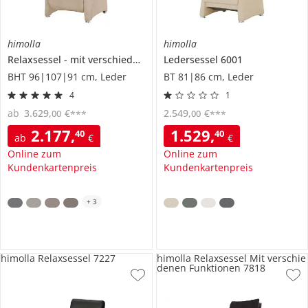
himolla
himolla
Relaxsessel
mit verschiedenen Funktionen
Ledersessel
4217
6001
BHT 96|107|91 cm, Leder
BT 81|86 cm, Leder
4
1
ab
3.629
,
€
2.549
,
€
00
00
***
***
2.177
,
1.529
,
40
40
ab
€
€
Online zum
Online zum
Kundenkartenpreis
Kundenkartenpreis
+
3
himolla Relaxsessel 7227
himolla Relaxsessel Mit verschie
denen Funktionen 7818