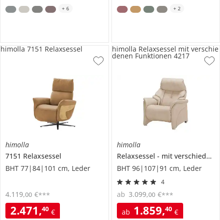
+
6
+
2
himolla 7151 Relaxsessel
himolla Relaxsessel mit verschie
denen Funktionen 4217
himolla
himolla
7151
Relaxsessel
Relaxsessel
mit verschiedenen Funktionen
BHT 77|84|101 cm, Leder
BHT 96|107|91 cm, Leder
4
4.119
,
€
ab
3.099
,
€
00
00
***
***
2.471
,
1.859
,
40
40
€
ab
€