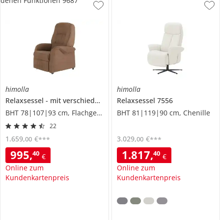
denen Funktionen 9687
himolla
himolla
Relaxsessel
mit verschiedenen Funktionen
Relaxsessel
7556
9687
BHT 78|107|93 cm, Flachgewebe
BHT 81|119|90 cm, Chenille
22
1.659
,
€
3.029
,
€
00
00
***
***
995
,
1.817
,
40
40
€
€
Online zum
Online zum
Kundenkartenpreis
Kundenkartenpreis