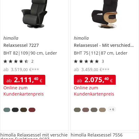
himolla
himolla
Relaxsessel
7227
Relaxsessel
Mit verschiedenen Funktionen
BHT 82|109|90 cm, Leder
BHT 75|112|87 cm, Leder
2
3
ab
3.519
,
€
ab
3.459
,
€
00
00
***
***
2.111
,
2.075
,
40
40
ab
€
ab
€
Online zum
Online zum
Kundenkartenpreis
Kundenkartenpreis
+
6
himolla Relaxsessel mit verschie
himolla Relaxsessel 7556