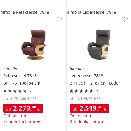
himolla Relaxsessel 7818
himolla Ledersessel 7818
himolla
himolla
Relaxsessel
7818
Ledersessel
7818
BHT 75|108|84 cm
BHT 75|112|87 cm, Leder
2
2
ab
3.799
,
€
ab
4.199
,
€
00
00
***
***
2.279
,
2.519
,
40
40
ab
€
ab
€
Online zum
Online zum
Kundenkartenpreis
Kundenkartenpreis