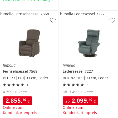
himolla Fernsehsessel 7568
himolla Ledersessel 7227
himolla
himolla
Fernsehsessel
7568
Ledersessel
7227
BHT 77|110|93 cm, Leder
BHT 82|109|90 cm, Leder
1
3
4.759
,
€
ab
3.499
,
€
00
00
***
***
2.855
,
2.099
,
40
40
€
ab
€
Online zum
Online zum
Kundenkartenpreis
Kundenkartenpreis