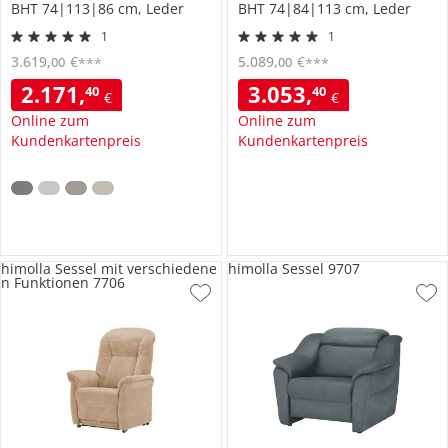
BHT 74|113|86 cm, Leder
BHT 74|84|113 cm, Leder
1
1
3.619
,
€
5.089
,
€
00
00
***
***
2.171
,
3.053
,
40
40
€
€
Online zum
Online zum
Kundenkartenpreis
Kundenkartenpreis
himolla Sessel mit verschiedene
himolla Sessel 9707
n Funktionen 7706