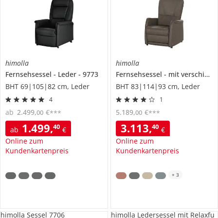
himolla
himolla
Fernsehsessel
Leder
9773
Fernsehsessel
mit verschiedenen Funktionen
BHT 69|105|82 cm, Leder
BHT 83|114|93 cm, Leder
4
1
ab
2.499
,
€
5.189
,
€
00
00
***
***
1.499
,
3.113
,
40
40
ab
€
€
Online zum
Online zum
Kundenkartenpreis
Kundenkartenpreis
+
3
himolla Sessel 7706
himolla Ledersessel mit Relaxfu