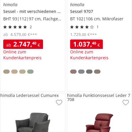
himolla
himolla
Sessel
mit verschiedenen Funktionen
Sessel
9707
7706
BHT 93|112|97 cm, Flachgewebe
BT 102|106 cm, Mikrofaser
2
1
ab
4.579
,
€
1.729
,
€
00
00
***
***
2.747
,
1.037
,
40
40
ab
€
€
Online zum
Online zum
Kundenkartenpreis
Kundenkartenpreis
himolla Ledersessel Cumurex
himolla Funktionssessel Leder 7
708