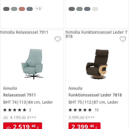
+
3
himolla Relaxsessel 7911
himolla Funktionssessel Leder 7
818
himolla
himolla
Relaxsessel
7911
Funktionssessel Leder
7818
BHT 74|113|84 cm, Leder
BHT 75|112|87 cm, Leder
2
10
ab
4.199
,
€
3.999
,
€
00
00
***
***
2.519
,
2.399
,
40
40
ab
€
€