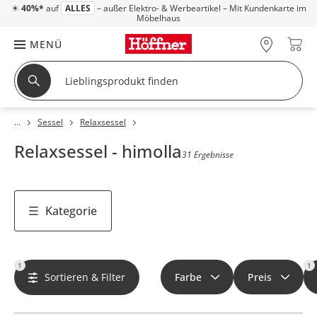
☀
40%*
auf
ALLES
– außer Elektro- & Werbeartikel – Mit Kundenkarte im
Möbelhaus
MENÜ
Sessel
Relaxsessel
Relaxsessel - himolla
31 Ergebnisse
Kategorie
1
1
Sortieren & Filter
Farbe
Preis