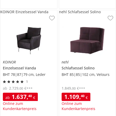
KOINOR Einzelsessel Vanda
nehl Schlafsessel Solino
KOINOR
nehl
Einzelsessel
Vanda
Schlafsessel
Solino
BHT 78|87|79 cm, Leder
BHT 85|85|102 cm, Velours
1
ab
2.729
,
€
1.849
,
€
00
00
***
***
1.637
,
1.109
,
40
40
ab
€
€
Online zum
Online zum
Kundenkartenpreis
Kundenkartenpreis