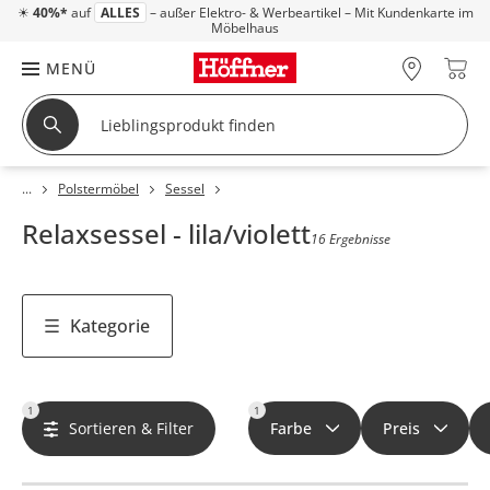
☀
40%*
auf
ALLES
– außer Elektro- & Werbeartikel – Mit Kundenkarte im
Möbelhaus
MENÜ
Polstermöbel
Sessel
Relaxsessel - lila/violett
16 Ergebnisse
Kategorie
1
1
Sortieren & Filter
Farbe
Preis