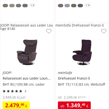
+
6
+
4
JOOP! Relaxsessel aus Leder Lou
meinSofa Drehsessel Franzi-S
nge 8140
JOOP!
meinSofa
Relaxsessel aus Leder
Lounge 8140
Drehsessel
Franzi-S
BHT 85|109|88 cm, Leder
BHT 73|113|83 cm, Webstoff
3
2.849
,
€
ab
2.249
,
€
00
00
UVP
***
2.479
,
1.349
,
00
40
€
ab
€