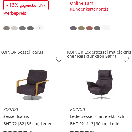
Online zum
-
13
%
gegenüber UVP
Kundenkartenpreis
Werbepreis
+
10
+
6
KOINOR Sessel Icarus
KOINOR Ledersessel mit elektris
cher Relaxfunktion Safira
KOINOR
KOINOR
Sessel
Icarus
Ledersessel
mit elektrischer Relaxfunktion
BHT 72|82|86 cm, Leder
BHT 92|113|90 cm, Leder
4
7