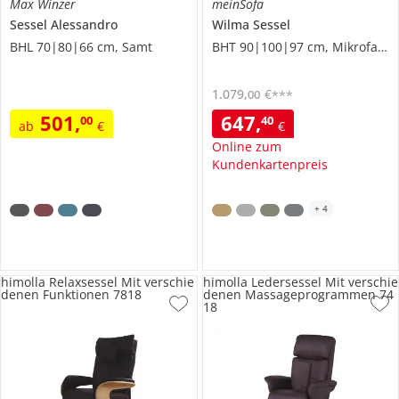
Max Winzer
meinSofa
Sessel
Alessandro
Wilma
Sessel
BHL 70|80|66 cm, Samt
BHT 90|100|97 cm, Mikrofaser
1.079
,
€
00
***
501
,
647
,
00
40
ab
€
€
Online zum
Kundenkartenpreis
+
4
himolla Relaxsessel Mit verschie
himolla Ledersessel Mit verschie
denen Funktionen 7818
denen Massageprogrammen 74
18