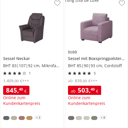
rung Lisa de Luxe
bobb
Sessel
Neckar
Sessel mit Boxspringpolsterung
BHT 83|107|92 cm, Mikrofaser
BHT 85|90|93 cm, Cordstoff
1
5
1.409
,
€
ab
839
,
€
00
00
***
***
845
,
503
,
40
40
€
ab
€
Online zum
Online zum
Kundenkartenpreis
Kundenkartenpreis
+
3
+
8