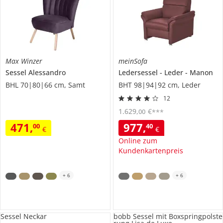
Max Winzer
meinSofa
Sessel
Alessandro
Ledersessel
Leder
Manon
BHL 70|80|66 cm, Samt
BHT 98|94|92 cm, Leder
12
1.629
,
€
00
***
471
,
977
,
00
40
€
€
Online zum
Kundenkartenpreis
+
6
+
6
Sessel Neckar
bobb Sessel mit Boxspringpolste