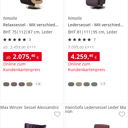
himolla
himolla
Relaxsessel
Mit verschiedenen Funktionen
Ledersessel
7818
Mit verschiedenen Massageprogrammen
BHT 75|112|87 cm, Leder
BHT 81|111|95 cm, Leder
3
7
ab
3.459
,
€
7.099
,
€
00
00
***
***
2.075
,
4.259
,
40
40
ab
€
€
Online zum
Online zum
Kundenkartenpreis
Kundenkartenpreis
+
6
+
7
Max Winzer Sessel Alessandro
meinSofa Ledersessel Leder Ma
non