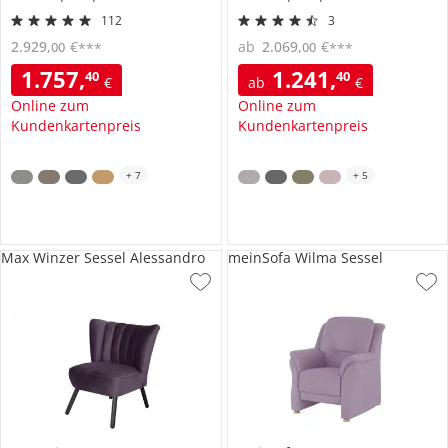
112
3
2.929
,
€
ab
2.069
,
€
00
00
***
***
1.757
,
1.241
,
40
40
€
ab
€
Online zum
Online zum
Kundenkartenpreis
Kundenkartenpreis
+
7
+
5
Max Winzer Sessel Alessandro
meinSofa Wilma Sessel