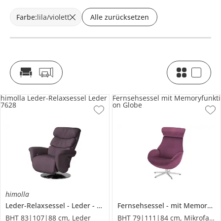
Farbe
:
lila/violett
Alle zurücksetzen
himolla Leder-Relaxsessel Leder
Fernsehsessel mit Memoryfunkti
7628
on Globe
himolla
Leder-Relaxsessel
Leder
7628
Fernsehsessel
mit Memoryfunktion
BHT 83|107|88 cm, Leder
BHT 79|111|84 cm, Mikrofaser