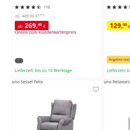
110
***
ab
449
,
€
00
269
,
129
,
40
00
ab
€
Online zum Kundenkartenpreis
Angebot noc
Lieferzeit: bis zu 10 Werktage
Lieferzeit: 
uno Sessel Felix
uno Relaxsess