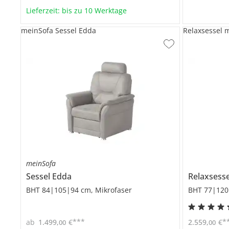
Lieferzeit: bis zu 10 Werktage
meinSofa Sessel Edda
Relaxsessel m
meinSofa
Sessel
Edda
Relaxsesse
BHT 84|105|94 cm, Mikrofaser
BHT 77|120
***
*
ab
1.499
,
€
2.559
,
€
00
00