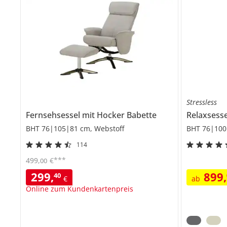
Stressless
Fernsehsessel mit Hocker
Babette
Relaxsess
BHT 76|105|81 cm, Webstoff
BHT 76|100
114
***
499
,
€
00
299
,
899
,
40
€
ab
Online zum Kundenkartenpreis