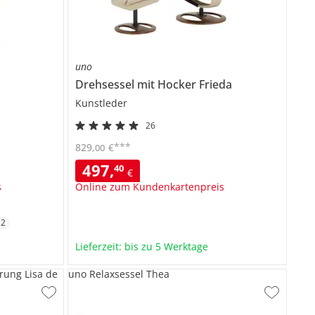
uno
Drehsessel mit Hocker
Frieda
Kunstleder
26
***
829
,
€
00
497
,
40
€
s
Online zum Kundenkartenpreis
+
2
Lieferzeit: bis zu 5 Werktage
rung Lisa de
uno Relaxsessel Thea