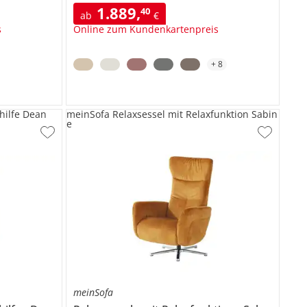
1.889
,
40
ab
€
s
Online zum Kundenkartenpreis
+
8
hilfe Dean
meinSofa Relaxsessel mit Relaxfunktion Sabin
e
meinSofa