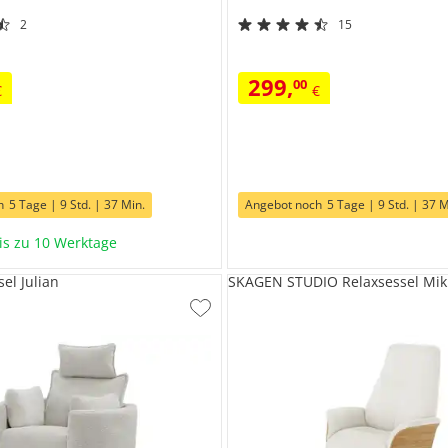
2
15
299
,
00
€
€
h
5 Tage | 9 Std. | 37 Min.
Angebot noch
5 Tage | 9 Std. | 37 M
bis zu 10 Werktage
el Julian
SKAGEN STUDIO Relaxsessel Mik