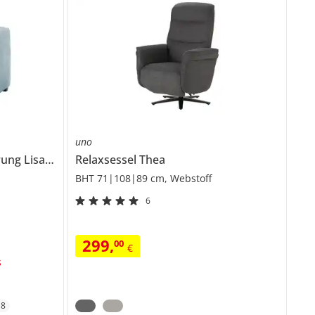
uno
erung
Lisa de Luxe
Relaxsessel
Thea
BHT 71|108|89 cm, Webstoff
6
299
,
00
€
s
+
8