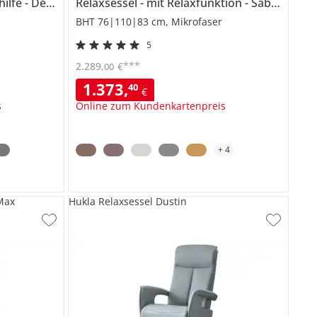
hilfe
Dean
Relaxsessel
mit Relaxfunktion
Sabine
BHT 76|110|83 cm, Mikrofaser
5
***
2.289
,
€
00
1.373
,
40
€
s
Online zum Kundenkartenpreis
+
4
Max
Hukla Relaxsessel Dustin