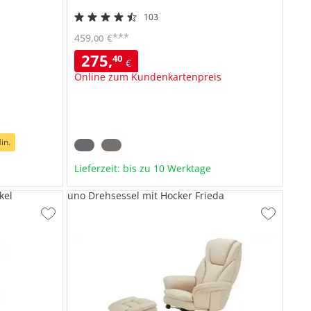
103
***
459
,
€
00
275
,
40
€
Online zum Kundenkartenpreis
in.
Lieferzeit: bis zu 10 Werktage
kel
uno Drehsessel mit Hocker Frieda