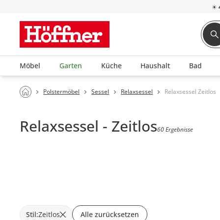
☀
Möbel
Garten
Küche
Haushalt
Bad
Polstermöbel
Sessel
Relaxsessel
Relaxsessel Zeitlos
Relaxsessel - Zeitlos
60 Ergebnisse
Stil
:
Zeitlos
Alle zurücksetzen