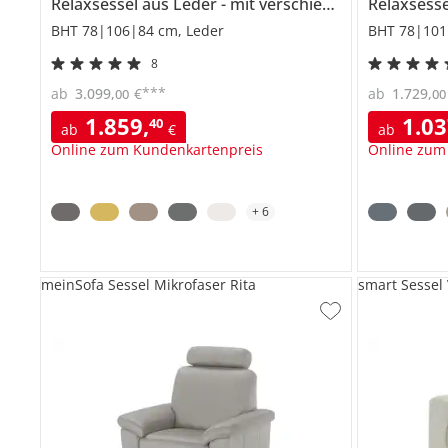
Relaxsessel aus Leder
mit verschiedenen Funktionen
Relaxsess
BHT 78|106|84 cm, Leder
BHT 78|101
8
***
ab
3.099
,
€
ab
1.729
,
00
00
1.859
,
1.0
40
ab
€
ab
Online zum Kundenkartenpreis
Online zum
+
6
meinSofa Sessel Mikrofaser Rita
smart Sessel