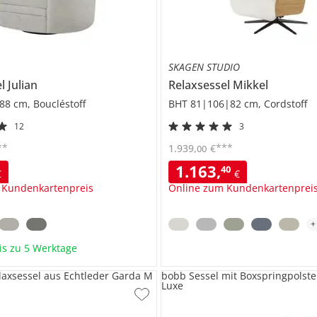
SKAGEN STUDIO
el
Julian
Relaxsessel
Mikkel
8 cm, Boucléstoff
BHT 81|106|82 cm, Cordstoff
12
3
**
***
1.939
,
€
00
1.163
,
40
€
€
 Kundenkartenpreis
Online zum Kundenkartenprei
bis zu 5 Werktage
elaxsessel aus Echtleder Garda M
bobb Sessel mit Boxspringpolste
Luxe