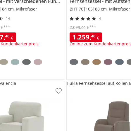
el
mit verschiedenen Funktionen
Lia
Fernsehsessel
Lia
mit Aufsteh
|84 cm, Mikrofaser
BHT 70|105|88 cm, Mikrofaser
14
4
***
***
€
2.099
,
€
00
37
,
1.259
,
40
40
€
€
 Kundenkartenpreis
Online zum Kundenkartenprei
 Valencia
Hukla Fernsehsessel auf Rollen 