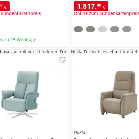
1.817
,
40
40
€
€
 Kundenkartenpreis
Online zum Kundenkartenprei
bis zu 15 Werktage
elaxsessel mit verschiedenen Fun
Hukla Fernsehsessel mit Aufsteh
Hukla