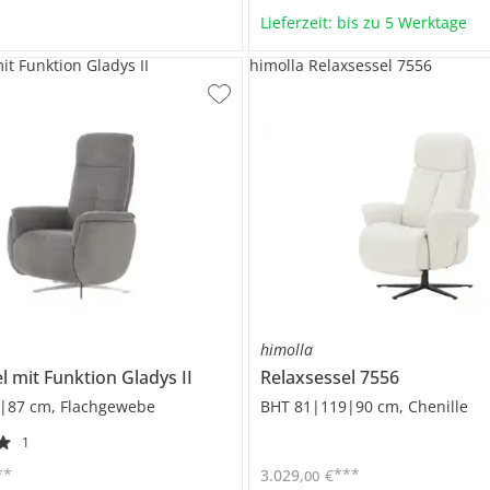
Lieferzeit: bis zu 5 Werktage
it Funktion Gladys II
himolla Relaxsessel 7556
himolla
l mit Funktion
Gladys II
Relaxsessel
7556
|87 cm, Flachgewebe
BHT 81|119|90 cm, Chenille
1
**
***
3.029
,
€
00