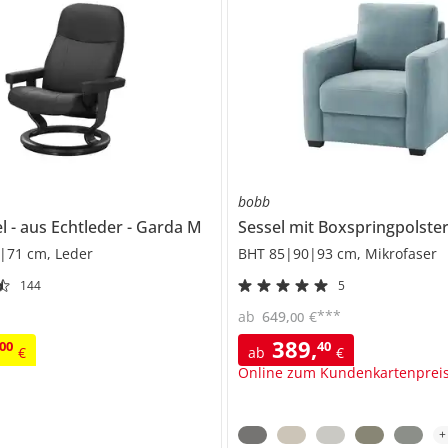
bobb
el
aus Echtleder
Garda M
Sessel mit Boxspringpolst
|71 cm, Leder
BHT 85|90|93 cm, Mikrofaser
144
5
***
ab
649
,
€
00
389
,
00
40
€
ab
€
Online zum Kundenkartenprei