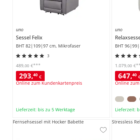
uno
uno
Sessel
Felix
Relaxsess
BHT 82|109|97 cm, Mikrofaser
BHT 96|99|8
3
***
*
489
,
€
1.079
,
€
00
00
293
,
647
,
40
40
€
Online zum Kundenkartenpreis
Online zum
Lieferzeit: bis zu 5 Werktage
Lieferzeit: 
Fernsehsessel mit Hocker Babette
Stressless R