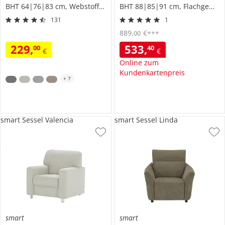
BHT 64|76|83 cm, Webstoff grob
BHT 88|85|91 cm, Flachgewebe
131
1
889
,
€
00
***
229
,
533
,
00
40
€
€
Online zum
Kundenkartenpreis
+
7
smart Sessel Valencia
smart Sessel Linda
smart
smart