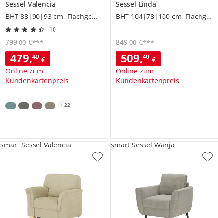
Sessel
Valencia
Sessel
Linda
BHT 88|90|93 cm, Flachgewebe
BHT 104|78|100 cm, Flachgewebe grob
10
799
,
€
849
,
€
00
00
***
***
479
,
509
,
40
40
€
€
Online zum
Online zum
Kundenkartenpreis
Kundenkartenpreis
+
22
smart Sessel Valencia
smart Sessel Wanja