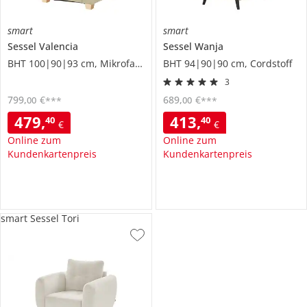
smart
smart
Sessel
Valencia
Sessel
Wanja
BHT 100|90|93 cm, Mikrofaser
BHT 94|90|90 cm, Cordstoff
3
799
,
€
689
,
€
00
00
***
***
479
,
413
,
40
40
€
€
Online zum
Online zum
Kundenkartenpreis
Kundenkartenpreis
smart Sessel Tori