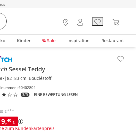
aus
eko
Kinder
% Sale
Inspiration
Restaurant
lt der Seitenleiste überspringen - Zum Seitenende
tch
Sessel
Teddy
87|82|83 cm, Boucléstoff
elnummer : 60402804
3/5
EINE BEWERTUNG LESEN
***
€
00
19
,
40
€
ne zum Kundenkartenpreis