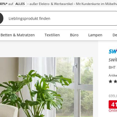
40%*
auf
ALLES
– außer Elektro- & Werbeartikel – Mit Kundenkarte im Möbelh
Betten & Matratzen
Textilien
Büro
Lampen
D
Inha
swi
BHT 
Artik
699
,
4
Onli