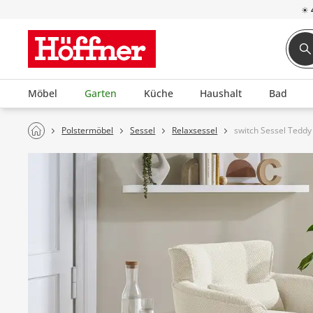
☀
Möbel
Garten
Küche
Haushalt
Bad
Polstermöbel
Sessel
Relaxsessel
switch Sessel Teddy