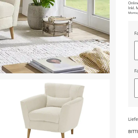
Onlin
Inkl. 
Monta
F
F
Lief
BITT