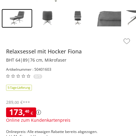
Inhalt der Seitenleiste überspringen - Zum Seitenende
Relaxsessel mit Hocker
Fiona
BHT 64|89|76 cm, Mikrofaser
Artikelnummer : 50401603
0/5
289
,
€
00
***
173
,
40
€
Online zum Kundenkartenpreis
Onlinepreis: Alle etwaigen Rabatte bereits abgezogen.