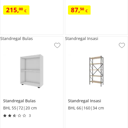
215
,
87
,
00
50
€
€
Standregal Bulas
Standregal Insasi
Standregal
Bulas
Standregal
Insasi
BHL 55|72|20 cm
BHL 66|160|34 cm
3