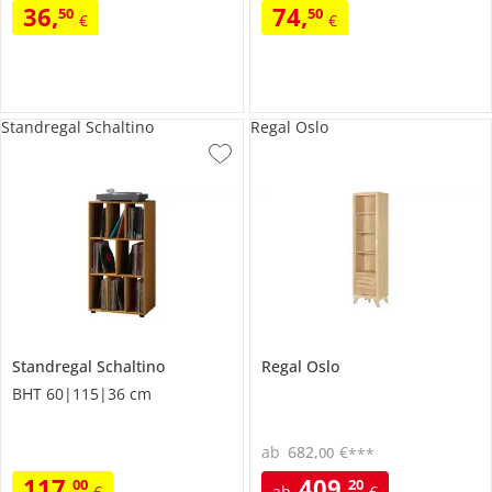
36
,
74
,
50
50
€
€
Standregal Schaltino
Regal Oslo
Standregal
Schaltino
Regal
Oslo
BHT 60|115|36 cm
ab
682
,
€
00
***
117
,
409
,
00
20
€
ab
€