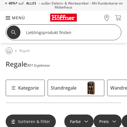
☀
40%*
auf
ALLES
– außer Elektro- & Werbeartikel – Mit Kundenkarte im
Möbelhaus
MENÜ
Regale
Regale
801 Ergebnisse
Kategorie
Standregale
Wandre
Sortieren & Filter
Farbe
Preis