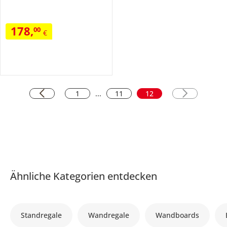
178
,
00
€
1
...
11
12
Ähnliche Kategorien entdecken
Standregale
Wandregale
Wandboards