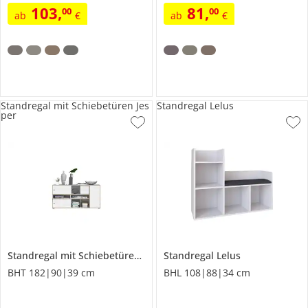
103
,
81
,
00
00
ab
€
ab
€
Standregal mit Schiebetüren Jes
Standregal Lelus
per
Standregal mit Schiebetüren
Jesper
Standregal
Lelus
BHT 182|90|39 cm
BHL 108|88|34 cm