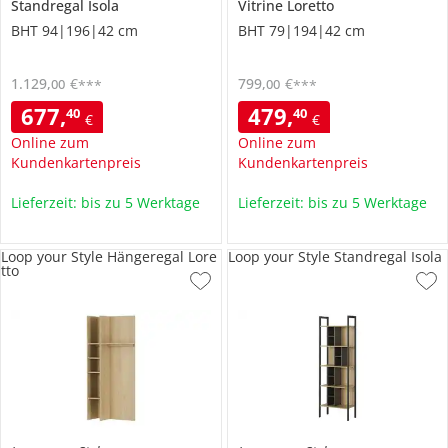
Standregal
Isola
Vitrine
Loretto
BHT 94|196|42 cm
BHT 79|194|42 cm
1.129
,
€
799
,
€
00
00
***
***
677
,
479
,
40
40
€
€
Online zum
Online zum
Kundenkartenpreis
Kundenkartenpreis
Lieferzeit: bis zu 5 Werktage
Lieferzeit: bis zu 5 Werktage
Loop your Style Hängeregal Lore
Loop your Style Standregal Isola
tto