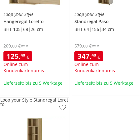
Loop your Style
Loop your Style
Hängeregal
Loretto
Standregal
Paso
BHT 105|68|26 cm
BHT 64|156|34 cm
209
,
€
579
,
€
00
00
***
***
125
,
347
,
40
40
€
€
Online zum
Online zum
Kundenkartenpreis
Kundenkartenpreis
Lieferzeit: bis zu 5 Werktage
Lieferzeit: bis zu 5 Werktage
Loop your Style Standregal Loret
to