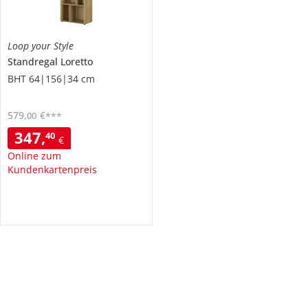
Loop your Style
Standregal
Loretto
BHT 64|156|34 cm
579
,
€
00
***
347
,
40
€
Online zum
Kundenkartenpreis