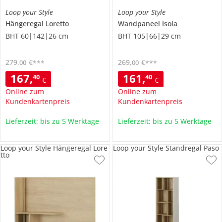
Loop your Style
Loop your Style
Hängeregal
Loretto
Wandpaneel
Isola
BHT 60|142|26 cm
BHT 105|66|29 cm
279
,
€
269
,
€
00
00
***
***
167
,
161
,
40
40
€
€
Online zum
Online zum
Kundenkartenpreis
Kundenkartenpreis
Lieferzeit: bis zu 5 Werktage
Lieferzeit: bis zu 5 Werktage
Loop your Style Hängeregal Lore
Loop your Style Standregal Paso
tto