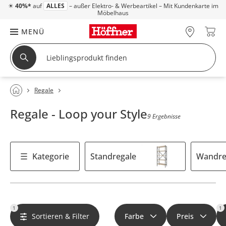
☀
40%*
auf
ALLES
– außer Elektro- & Werbeartikel – Mit Kundenkarte im
Möbelhaus
MENÜ
Regale
Regale - Loop your Style
9 Ergebnisse
Kategorie
Standregale
Wandre
1
1
Sortieren & Filter
Farbe
Preis