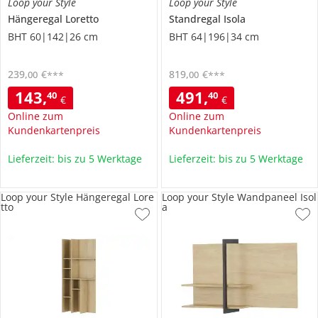
Loop your Style
Loop your Style
Hängeregal
Loretto
Standregal
Isola
BHT 60|142|26 cm
BHT 64|196|34 cm
239
,
€
819
,
€
00
00
***
***
143
,
491
,
40
40
€
€
Online zum
Online zum
Kundenkartenpreis
Kundenkartenpreis
Lieferzeit: bis zu 5 Werktage
Lieferzeit: bis zu 5 Werktage
Loop your Style Hängeregal Lore
Loop your Style Wandpaneel Isol
tto
a