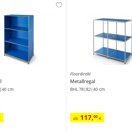
Floordirekt
l
Metallregal
|40 cm
BHL 78|82|40 cm
117
,
00
€
ab
€