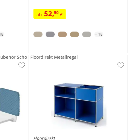
52
,
50
ab
€
18
+
18
Zubehör Scho
Floordirekt Metallregal
Floordirekt