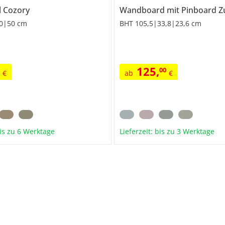
l
Cozory
Wandboard mit Pinboard
Zub
0|50 cm
BHT 105,5|33,8|23,6 cm
125
,
0
00
€
ab
€
bis zu 6 Werktage
Lieferzeit: bis zu 3 Werktage