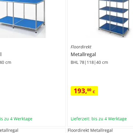
Floordirekt
l
Metallregal
40 cm
BHL 78|118|40 cm
193
,
00
€
bis zu 4 Werktage
Lieferzeit: bis zu 4 Werktage
etallregal
Floordirekt Metallregal