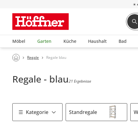
☀
Möbel
Garten
Küche
Haushalt
Bad
Regale
Regale blau
Regale - blau
21 Ergebnisse
Kategorie
Standregale
W