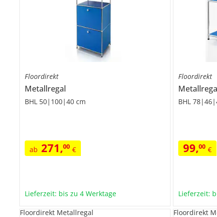
Floordirekt
Floordirekt
Metallregal
Metallrega
BHL 50|100|40 cm
BHL 78|46|
271
,
99
,
00
00
ab
€
€
Lieferzeit: bis zu 4 Werktage
Lieferzeit: 
Floordirekt Metallregal
Floordirekt M