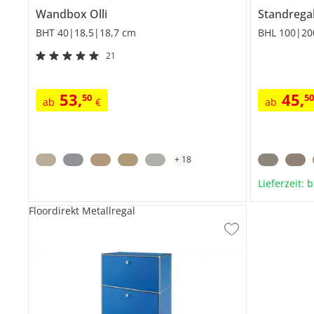
Wandbox
Olli
Standrega
BHT 40|18,5|18,7 cm
BHL 100|20
21
53
,
45
,
50
5
ab
€
ab
+
18
Lieferzeit: 
Floordirekt Metallregal