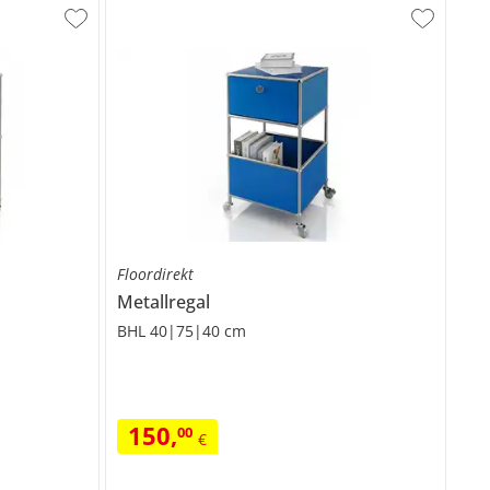
Floordirekt
Metallregal
BHL 40|75|40 cm
150
,
00
€