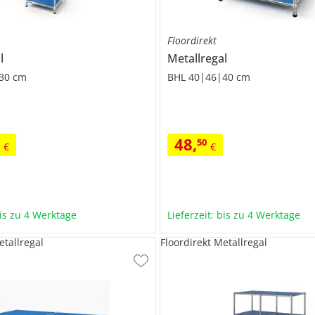
Floordirekt
l
Metallregal
30 cm
BHL 40|46|40 cm
48
,
0
50
€
€
bis zu 4 Werktage
Lieferzeit: bis zu 4 Werktage
etallregal
Floordirekt Metallregal