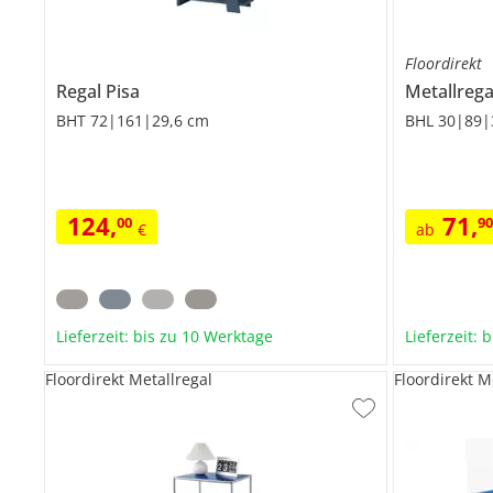
Floordirekt
Regal
Pisa
Metallrega
BHT 72|161|29,6 cm
BHL 30|89|
124
,
71
,
00
9
€
ab
Lieferzeit: bis zu 10 Werktage
Lieferzeit: 
Floordirekt Metallregal
Floordirekt M