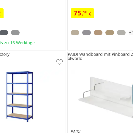
75
,
50
€
€
+
bis zu 16 Werktage
ozory
PAIDI Wandboard mit Pinboard 
olworld
PAIDI