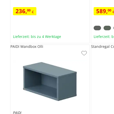
236
,
589
,
00
00
€
Lieferzeit: bis zu 4 Werktage
Lieferzeit: 
PAIDI Wandbox Olli
Standregal C
PAIDI