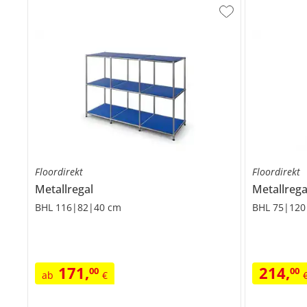
Floordirekt
Floordirekt
Metallregal
Metallrega
BHL 116|82|40 cm
BHL 75|120
171
,
214
,
00
00
ab
€