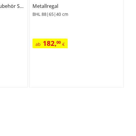
ehör Schoolworld
Metallregal
BHL 88|65|40 cm
182
,
00
ab
€