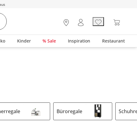
aus
eko
Kinder
% Sale
Inspiration
Restaurant
erregale
Büroregale
Schuhr