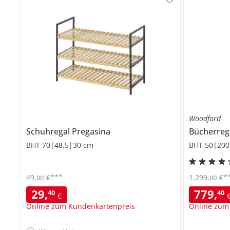
Woodford
Schuhregal
Pregasina
Bücherreg
BHT 70|48,5|30 cm
BHT 50|200
***
*
49
,
€
1.299
,
€
00
00
29
,
779
,
40
40
€
Online zum Kundenkartenpreis
Online zum