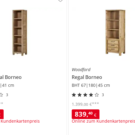
Woodford
al
Borneo
Regal
Borneo
|41 cm
BHT 67|180|45 cm
3
3
**
***
1.399
,
€
00
839
,
40
€
€
 Kundenkartenpreis
Online zum Kundenkartenprei