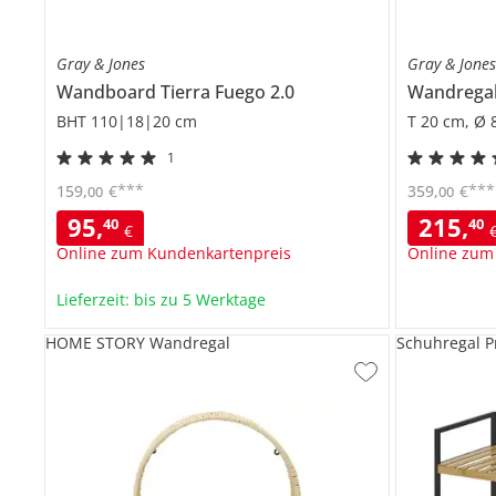
Gray & Jones
Gray & Jone
Wandboard
Tierra Fuego 2.0
Wandrega
BHT 110|18|20 cm
T 20 cm, Ø 
1
***
***
159
,
€
359
,
€
00
00
95
,
215
,
40
40
€
Online zum Kundenkartenpreis
Online zum
Lieferzeit: bis zu 5 Werktage
HOME STORY Wandregal
Schuhregal P