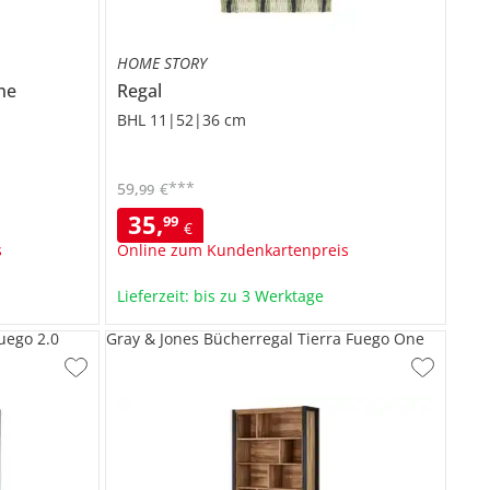
HOME STORY
ne
Regal
BHL 11|52|36 cm
***
59
,
€
99
35
,
99
€
s
Online zum Kundenkartenpreis
Lieferzeit: bis zu 3 Werktage
uego 2.0
Gray & Jones Bücherregal Tierra Fuego One