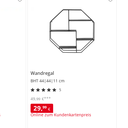
Wandregal
BHT 44|44|11 cm
5
***
49
,
€
99
29
,
99
€
s
Online zum Kundenkartenpreis