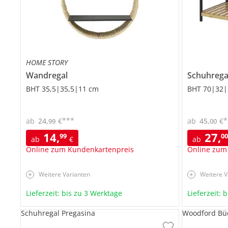
HOME STORY
Wandregal
Schuhreg
BHT 35,5|35,5|11 cm
BHT 70|32|
***
*
ab
24
,
€
ab
45
,
€
99
00
14
,
27
,
99
0
ab
€
ab
Online zum Kundenkartenpreis
Online zum
Weitere Varianten
Weitere V
Lieferzeit: bis zu 3 Werktage
Lieferzeit: 
Schuhregal Pregasina
Woodford Bü