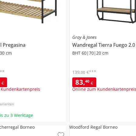
Gray & Jones
al
Pregasina
Wandregal
Tierra Fuego 2.0
30 cm
BHT 60|70|20 cm
**
***
139
,
€
00
83
,
0
40
€
€
 Kundenkartenpreis
Online zum Kundenkartenprei
arianten
bis zu 3 Werktage
cherregal Borneo
Woodford Regal Borneo