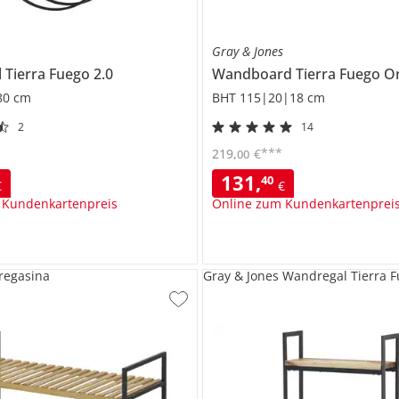
s
Gray & Jones
l
Tierra Fuego 2.0
Wandboard
Tierra Fuego O
80 cm
BHT 115|20|18 cm
2
14
***
219
,
€
00
131
,
40
€
€
 Kundenkartenpreis
Online zum Kundenkartenprei
regasina
Gray & Jones Wandregal Tierra F