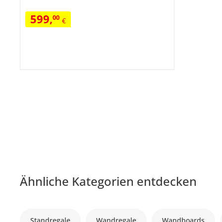
599
,
00
€
Ähnliche Kategorien entdecken
Standregale
Wandregale
Wandboards