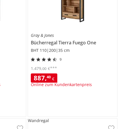
Gray & Jones
Bücherregal
Tierra Fuego One
BHT 110|200|35 cm
9
***
1.479
,
€
00
887
,
40
€
s
Online zum Kundenkartenpreis
Wandregal