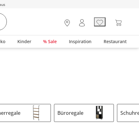
aus
eko
Kinder
% Sale
Inspiration
Restaurant
erregale
Büroregale
Schuhr