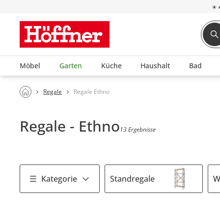
☀
Möbel
Garten
Küche
Haushalt
Bad
Regale
Regale Ethno
Regale - Ethno
13 Ergebnisse
Kategorie
Standregale
W