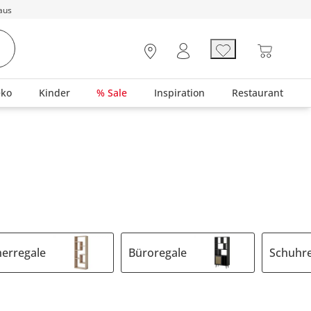
aus
eko
Kinder
% Sale
Inspiration
Restaurant
erregale
Büroregale
Schuhr