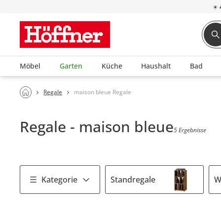
☀
Möbel
Garten
Küche
Haushalt
Bad
Regale
maison bleue Regale
Regale - maison bleue
5 Ergebnisse
Kategorie
Standregale
W