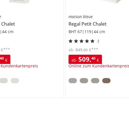
e
maison bleue
t Chalet
Regal
Petit Chalet
|44 cm
BHT 67|119|44 cm
2
***
***
€
ab
849
,
€
00
509
,
40
40
€
ab
€
 Kundenkartenpreis
Online zum Kundenkartenprei