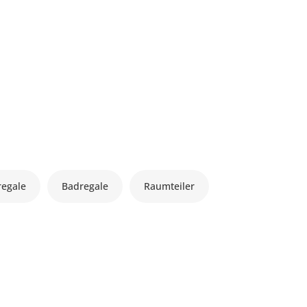
regale
Badregale
Raumteiler