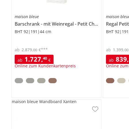
maison bleue
maison bleu
Barschrank
mit Weinregal
Petit Chalet
Regal
Peti
BHT 92|191|44 cm
BHT 92|191
***
ab
2.879
,
€
ab
1.399
,
00
00
1.727
,
839
,
40
ab
€
ab
Online zum Kundenkartenpreis
Online zum
maison bleue Wandboard Xanten