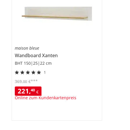
maison bleue
Wandboard
Xanten
BHT 150|25|22 cm
1
***
369
,
€
00
221
,
40
€
Online zum Kundenkartenpreis