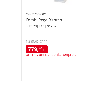
maison bleue
Kombi-Regal
Xanten
BHT 73|210|40 cm
***
1.299
,
€
00
779
,
40
€
s
Online zum Kundenkartenpreis