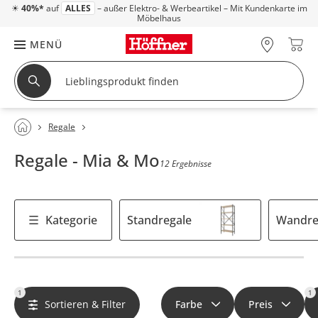
☀
40%*
auf
ALLES
– außer Elektro- & Werbeartikel – Mit Kundenkarte im
Möbelhaus
MENÜ
Regale
Regale - Mia & Mo
12 Ergebnisse
Kategorie
Standregale
Wandre
1
1
Sortieren & Filter
Farbe
Preis