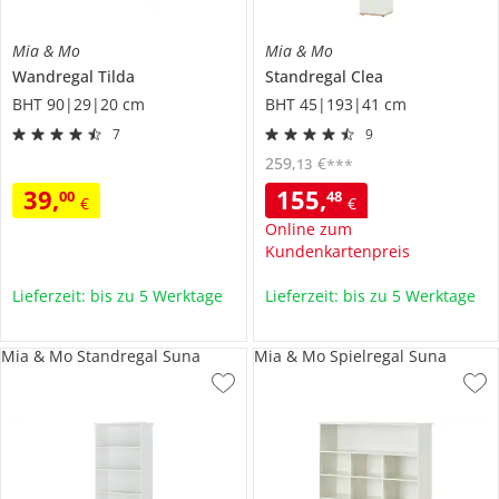
Mia & Mo
Mia & Mo
Wandregal
Tilda
Standregal
Clea
BHT 90|29|20 cm
BHT 45|193|41 cm
7
9
259
,
€
13
***
39
,
155
,
00
48
€
€
Online zum
Kundenkartenpreis
Lieferzeit: bis zu 5 Werktage
Lieferzeit: bis zu 5 Werktage
Mia & Mo Standregal Suna
Mia & Mo Spielregal Suna