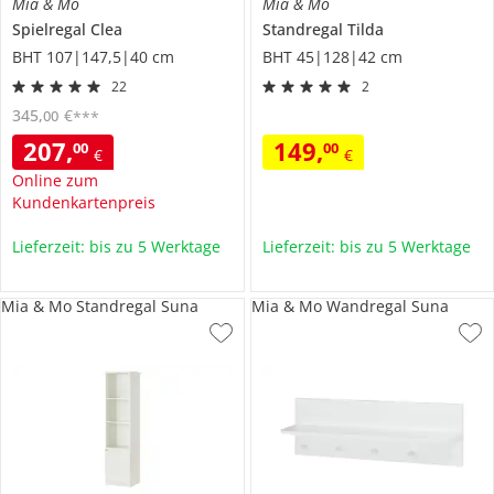
Mia & Mo
Mia & Mo
Spielregal
Clea
Standregal
Tilda
BHT 107|147,5|40 cm
BHT 45|128|42 cm
22
2
345
,
€
00
***
207
,
149
,
00
00
€
€
Online zum
Kundenkartenpreis
Lieferzeit: bis zu 5 Werktage
Lieferzeit: bis zu 5 Werktage
Mia & Mo Standregal Suna
Mia & Mo Wandregal Suna