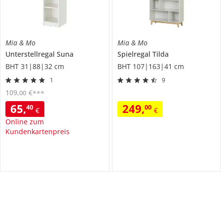
Mia & Mo
Mia & Mo
Unterstellregal
Suna
Spielregal
Tilda
BHT 31|88|32 cm
BHT 107|163|41 cm
1
9
109
,
€
00
***
65
,
249
,
40
00
€
€
Online zum
Kundenkartenpreis