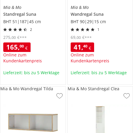
Mia & Mo
Mia & Mo
Standregal
Suna
Wandregal
Suna
BHT 51|187|45 cm
BHT 90|29|15 cm
2
1
275
,
€
69
,
€
00
00
***
***
165
,
41
,
00
40
€
€
Online zum
Online zum
Kundenkartenpreis
Kundenkartenpreis
Lieferzeit: bis zu 5 Werktage
Lieferzeit: bis zu 5 Werktage
Mia & Mo Wandregal Tilda
Mia & Mo Standregal Clea