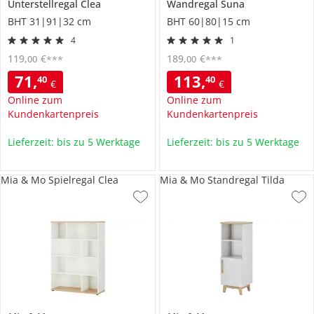
Unterstellregal
Clea
Wandregal
Suna
BHT 31|91|32 cm
BHT 60|80|15 cm
4
1
119
,
€
189
,
€
00
00
***
***
71
,
113
,
40
40
€
€
Online zum
Online zum
Kundenkartenpreis
Kundenkartenpreis
Lieferzeit: bis zu 5 Werktage
Lieferzeit: bis zu 5 Werktage
Mia & Mo Spielregal Clea
Mia & Mo Standregal Tilda