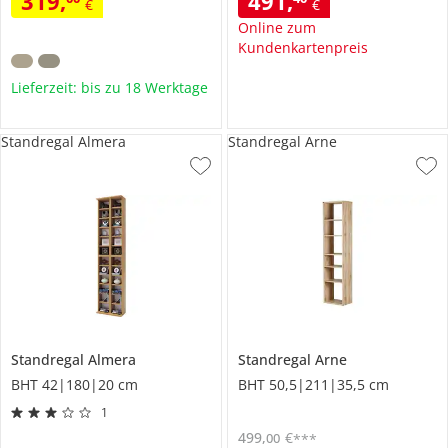
319
,
491
,
€
€
Online zum
Kundenkartenpreis
Lieferzeit: bis zu 18 Werktage
Standregal Almera
Standregal Arne
Standregal
Almera
Standregal
Arne
BHT 42|180|20 cm
BHT 50,5|211|35,5 cm
1
499
,
€
00
***