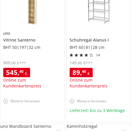
uno
Vitrine
Santerno
Schuhregal
Alanus I
BHT 50|197|32 cm
BHT 60|81|28 cm
14
909
,
€
149
,
€
00
00
***
***
545
,
89
,
40
40
€
€
Online zum
Online zum
Kundenkartenpreis
Kundenkartenpreis
Weitere Varianten
Weitere Varianten
Lieferzeit: bis zu 3 Werktage
uno Wandboard Santerno
Kaminholzregal