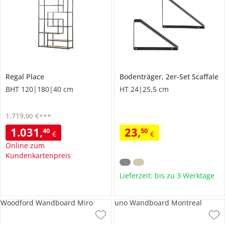
Regal
Place
Bodenträger, 2er-Set
Scaffale
BHT 120|180|40 cm
HT 24|25,5 cm
1.719
,
€
00
***
1.031
,
23
,
40
50
€
€
Online zum
Kundenkartenpreis
Lieferzeit: bis zu 3 Werktage
Woodford Wandboard Miro
uno Wandboard Montreal