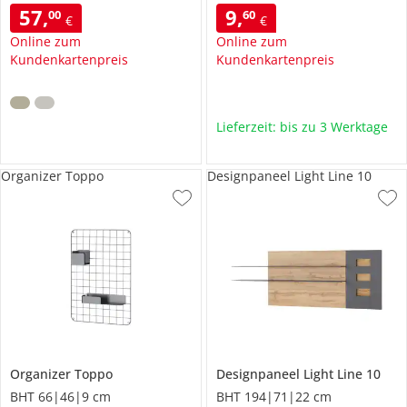
57
,
9
,
00
60
€
€
Online zum
Online zum
Kundenkartenpreis
Kundenkartenpreis
Lieferzeit: bis zu 3 Werktage
Organizer Toppo
Designpaneel Light Line 10
Organizer
Toppo
Designpaneel
Light Line 10
BHT 66|46|9 cm
BHT 194|71|22 cm