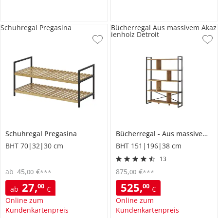
Schuhregal Pregasina
Bücherregal Aus massivem Akaz
ienholz Detroit
Schuhregal
Pregasina
Bücherregal
Aus massivem Akazienholz
BHT 70|32|30 cm
BHT 151|196|38 cm
13
ab
45
,
€
875
,
€
00
00
***
***
27
,
525
,
00
00
ab
€
€
Online zum
Online zum
Kundenkartenpreis
Kundenkartenpreis