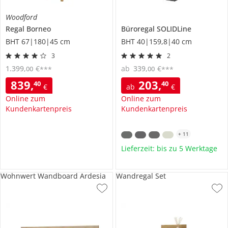
Woodford
Regal
Borneo
Büroregal
SOLIDLine
BHT 67|180|45 cm
BHT 40|159,8|40 cm
3
2
1.399
,
€
ab
339
,
€
00
00
***
***
839
,
203
,
40
40
€
ab
€
Online zum
Online zum
Kundenkartenpreis
Kundenkartenpreis
+
11
Lieferzeit: bis zu 5 Werktage
Wohnwert Wandboard Ardesia
Wandregal Set