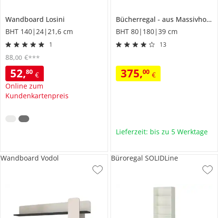
Wandboard
Losini
Bücherregal
aus Massivholz
BHT 140|24|21,6 cm
BHT 80|180|39 cm
1
13
88
,
€
00
***
52
,
375
,
80
00
€
€
Online zum
Kundenkartenpreis
Lieferzeit: bis zu 5 Werktage
Wandboard Vodol
Büroregal SOLIDLine