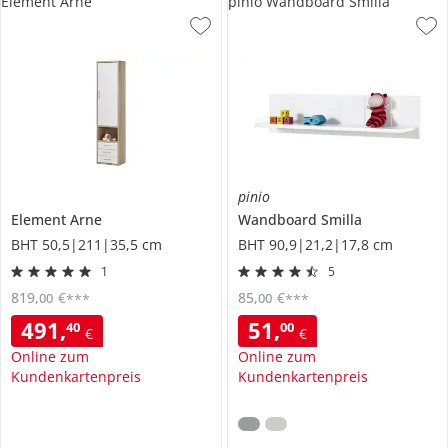
Element Arne
pinio Wandboard Smilla
pinio
Element
Arne
Wandboard
Smilla
BHT 50,5|211|35,5 cm
BHT 90,9|21,2|17,8 cm
1
5
819
,
€
85
,
€
00
00
***
***
491
,
51
,
40
00
€
€
Online zum
Online zum
Kundenkartenpreis
Kundenkartenpreis