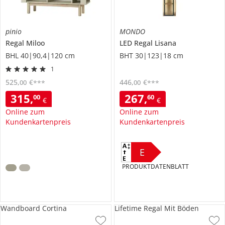
pinio
MONDO
Regal
Miloo
LED Regal
Lisana
BHL 40|90,4|120 cm
BHT 30|123|18 cm
1
525
,
€
446
,
€
00
00
***
***
315
,
267
,
00
60
€
€
Online zum
Online zum
Kundenkartenpreis
Kundenkartenpreis
E
PRODUKTDATENBLATT
Wandboard Cortina
Lifetime Regal Mit Böden