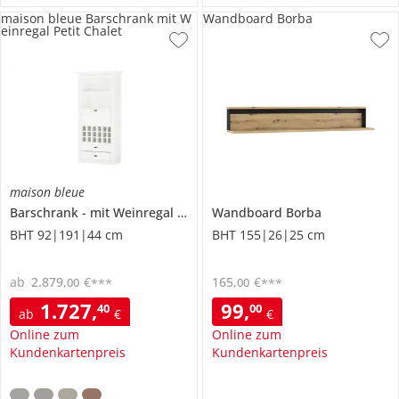
maison bleue Barschrank mit W
Wandboard Borba
einregal Petit Chalet
maison bleue
Barschrank
mit Weinregal
Petit Chalet
Wandboard
Borba
BHT 92|191|44 cm
BHT 155|26|25 cm
ab
2.879
,
€
165
,
€
00
00
***
***
1.727
,
99
,
40
00
ab
€
€
Online zum
Online zum
Kundenkartenpreis
Kundenkartenpreis