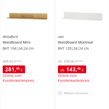
Woodford
uno
Wandboard
Miro
Wandboard
Montreal
BHT 194|24|24 cm
BHT 120|24|24 cm
469
,
€
ab
239
,
€
00
00
***
***
281
,
143
,
40
40
€
ab
€
Online zum
Online zum
Kundenkartenpreis
Kundenkartenpreis
Weitere Varianten