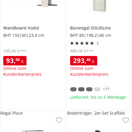
Wandboard
Vodol
Büroregal
SOLIDLine
BHT 150|60|23,4 cm
BHT 80|198,2|40 cm
2
155
,
€
489
,
€
00
00
***
***
93
,
293
,
00
40
€
€
Online zum
Online zum
Kundenkartenpreis
Kundenkartenpreis
+
11
Lieferzeit: bis zu 5 Werktage
Regal Place
Bodenträger, 2er-Set Scaffale