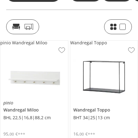
pinio Wandregal Miloo
Wandregal Toppo
pinio
Wandregal
Miloo
Wandregal
Toppo
BHL 22,5|16,8|88,2 cm
BHT 34|25|13 cm
95
,
€
16
,
€
00
00
***
***