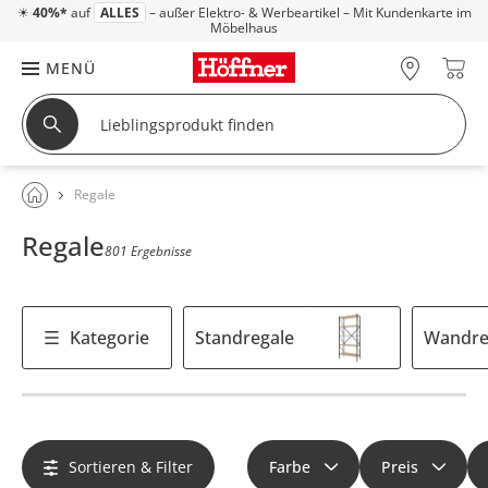
☀
40%*
auf
ALLES
– außer Elektro- & Werbeartikel – Mit Kundenkarte im
Möbelhaus
MENÜ
Regale
Regale
801 Ergebnisse
Kategorie
Standregale
Wandre
Sortieren & Filter
Farbe
Preis