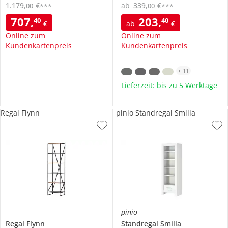
1.179
,
€
ab
339
,
€
00
00
***
***
707
,
203
,
40
40
€
ab
€
Online zum
Online zum
Kundenkartenpreis
Kundenkartenpreis
+
11
Lieferzeit: bis zu 5 Werktage
Regal Flynn
pinio Standregal Smilla
pinio
Regal
Flynn
Standregal
Smilla