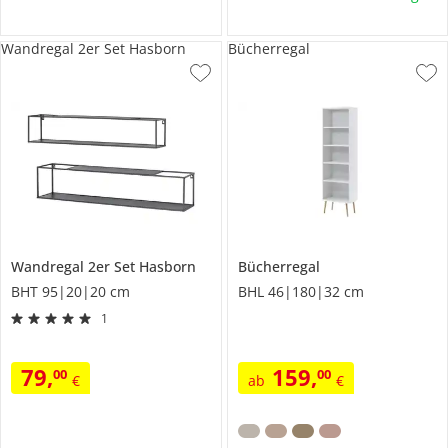
Wandregal 2er Set Hasborn
Bücherregal
Wandregal 2er Set
Hasborn
Bücherregal
BHT 95|20|20 cm
BHL 46|180|32 cm
1
79
,
159
,
00
00
€
ab
€