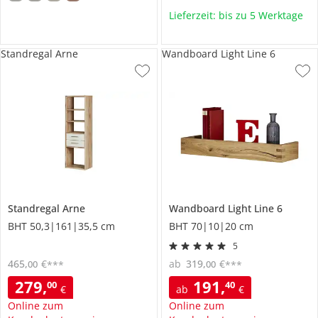
Lieferzeit: bis zu 5 Werktage
Standregal Arne
Wandboard Light Line 6
Standregal
Arne
Wandboard
Light Line 6
BHT 50,3|161|35,5 cm
BHT 70|10|20 cm
5
465
,
€
ab
319
,
€
00
00
***
***
279
,
191
,
00
40
€
ab
€
Online zum
Online zum