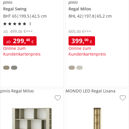
pinio
pinio
Regal
Swing
Regal
Miloo
BHT 65|199,5|42,5 cm
BHL 42|197,8|65,2 cm
3
ab
499
,
€
665
,
€
00
00
***
***
299
,
399
,
40
00
ab
€
€
Online zum
Online zum
Kundenkartenpreis
Kundenkartenpreis
pinio Regal Miloo
MONDO LED Regal Lisana