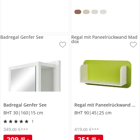
Badregal Genfer See
Regal mit Paneelrückwand Mad
dox
Badregal
Genfer See
Regal mit Paneelrückwand
Ma
BHT 30|160|15 cm
BHT 90|45|25 cm
1
349
,
€
419
,
€
00
00
***
***
209
,
251
,
40
40