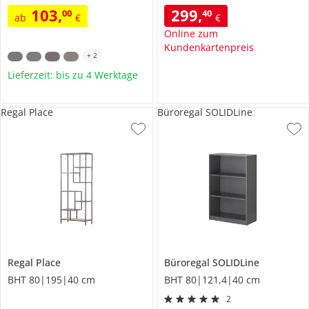
103
,
299
,
00
40
ab
€
€
Online zum
Kundenkartenpreis
+
2
Lieferzeit: bis zu 4 Werktage
Regal Place
Büroregal SOLIDLine
Regal
Place
Büroregal
SOLIDLine
BHT 80|195|40 cm
BHT 80|121,4|40 cm
2