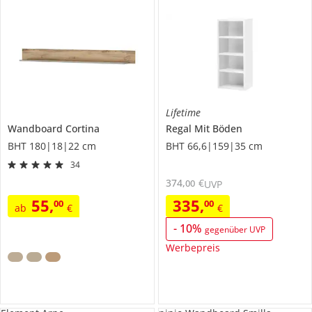
Lifetime
Wandboard
Cortina
Regal
Mit Böden
BHT 180|18|22 cm
BHT 66,6|159|35 cm
34
374
,
€
00
UVP
55
,
335
,
00
00
ab
€
€
-
10
%
gegenüber UVP
Werbepreis