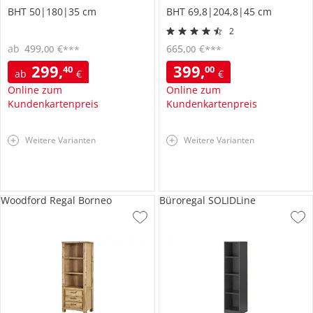
BHT 50|180|35 cm
BHT 69,8|204,8|45 cm
2
ab
499
,
€
665
,
€
00
00
***
***
299
,
399
,
40
00
ab
€
€
Online zum
Online zum
Kundenkartenpreis
Kundenkartenpreis
Weitere Varianten
Weitere Varianten
Woodford Regal Borneo
Büroregal SOLIDLine