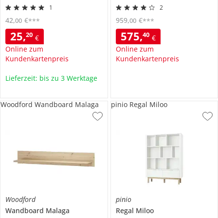
1
2
42
,
€
959
,
€
00
00
***
***
25
,
575
,
20
40
€
€
Online zum
Online zum
Kundenkartenpreis
Kundenkartenpreis
Lieferzeit: bis zu 3 Werktage
Woodford Wandboard Malaga
pinio Regal Miloo
Woodford
pinio
Wandboard
Malaga
Regal
Miloo