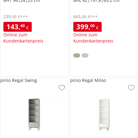
BHT 96|24|23 cm
BHL 42|197,8|65,2 cm
239
,
€
665
,
€
00
00
***
***
143
,
399
,
40
00
€
€
Online zum
Online zum
Kundenkartenpreis
Kundenkartenpreis
pinio Regal Swing
pinio Regal Miloo