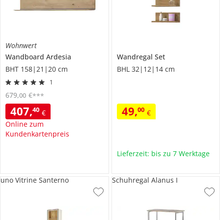
Wohnwert
Wandboard
Ardesia
Wandregal Set
BHT 158|21|20 cm
BHL 32|12|14 cm
1
679
,
€
00
***
407
,
49
,
40
00
€
€
Online zum
Kundenkartenpreis
Lieferzeit: bis zu 7 Werktage
uno Vitrine Santerno
Schuhregal Alanus I