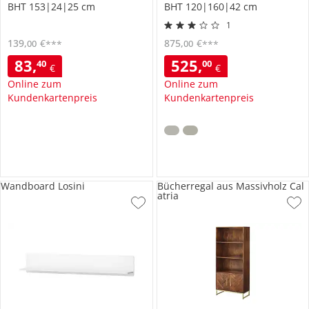
BHT 153|24|25 cm
BHT 120|160|42 cm
1
139
,
€
875
,
€
00
00
***
***
83
,
525
,
40
00
€
€
Online zum
Online zum
Kundenkartenpreis
Kundenkartenpreis
Wandboard Losini
Bücherregal aus Massivholz Cal
atria