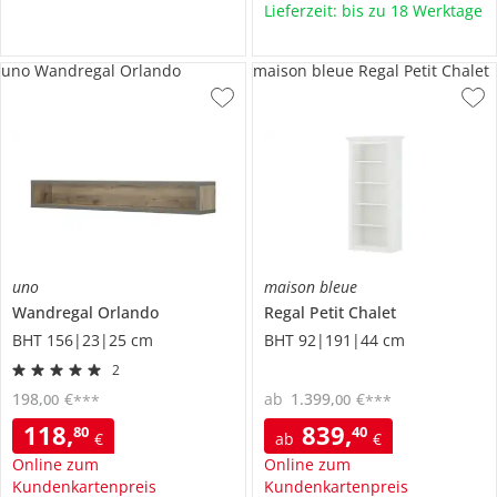
Lieferzeit: bis zu 18 Werktage
uno Wandregal Orlando
maison bleue Regal Petit Chalet
uno
maison bleue
Wandregal
Orlando
Regal
Petit Chalet
BHT 156|23|25 cm
BHT 92|191|44 cm
2
198
,
€
ab
1.399
,
€
00
00
***
***
118
,
839
,
80
40
€
ab
€
Online zum
Online zum
Kundenkartenpreis
Kundenkartenpreis