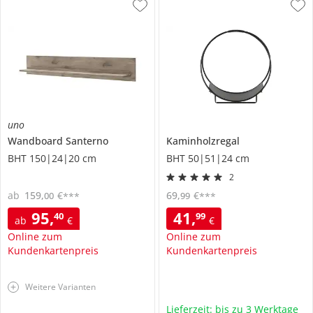
uno
Wandboard
Santerno
Kaminholzregal
BHT 150|24|20 cm
BHT 50|51|24 cm
2
ab
159
,
€
69
,
€
00
99
***
***
95
,
41
,
40
99
ab
€
€
Online zum
Online zum
Kundenkartenpreis
Kundenkartenpreis
Weitere Varianten
Lieferzeit: bis zu 3 Werktage