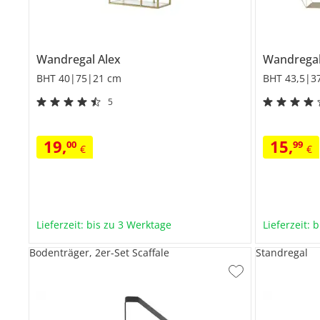
Wandregal
Alex
Wandregal,
BHT 40|75|21 cm
BHT 43,5|3
5
19
,
15
,
00
99
€
€
Lieferzeit: bis zu 3 Werktage
Lieferzeit: 
Bodenträger, 2er-Set Scaffale
Standregal