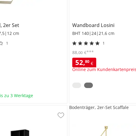
 2er Set
Wandboard
Losini
7,5|12 cm
BHT 140|24|21,6 cm
1
1
***
88
,
€
00
52
,
80
€
Online zum Kundenkartenprei
bis zu 3 Werktage
Bodenträger, 2er-Set Scaffale