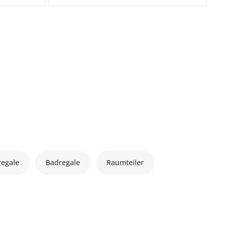
regale
Badregale
Raumteiler