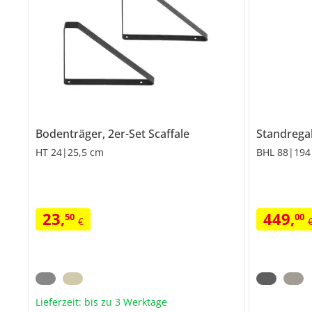
Bodenträger, 2er-Set
Scaffale
Standrega
HT 24|25,5 cm
BHL 88|194
23
,
449
,
50
00
€
Lieferzeit: bis zu 3 Werktage