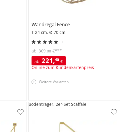
Wandregal
Fence
T 24 cm, Ø 70 cm
1
***
ab
369
,
€
00
221
,
40
ab
€
s
Online zum Kundenkartenpreis
Weitere Varianten
Bodenträger, 2er-Set Scaffale