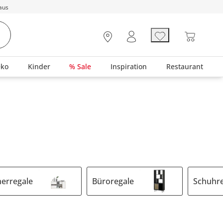
aus
eko
Kinder
% Sale
Inspiration
Restaurant
erregale
Büroregale
Schuhr