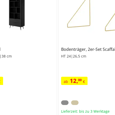
l
Bodenträger, 2er-Set
Scaffa
|38 cm
HT 24|26,5 cm
12
,
00
€
ab
€
Lieferzeit: bis zu 3 Werktage