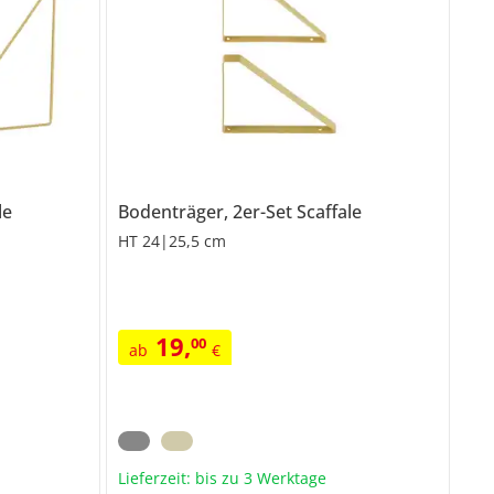
le
Bodenträger, 2er-Set
Scaffale
HT 24|25,5 cm
19
,
00
ab
€
Lieferzeit: bis zu 3 Werktage