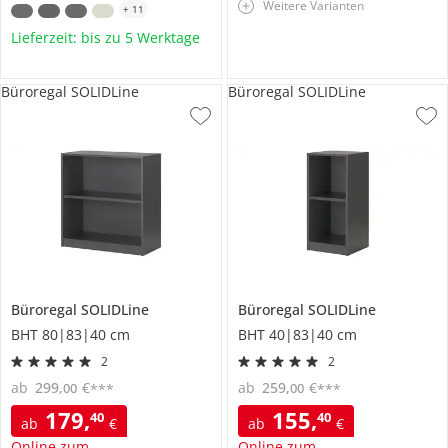
Weitere Varianten
+
11
Lieferzeit: bis zu 5 Werktage
Büroregal SOLIDLine
Büroregal SOLIDLine
Büroregal
SOLIDLine
Büroregal
SOLIDLine
BHT 80|83|40 cm
BHT 40|83|40 cm
2
2
ab
299
,
€
ab
259
,
€
00
00
***
***
179
,
155
,
40
40
ab
€
ab
€
Online zum
Online zum