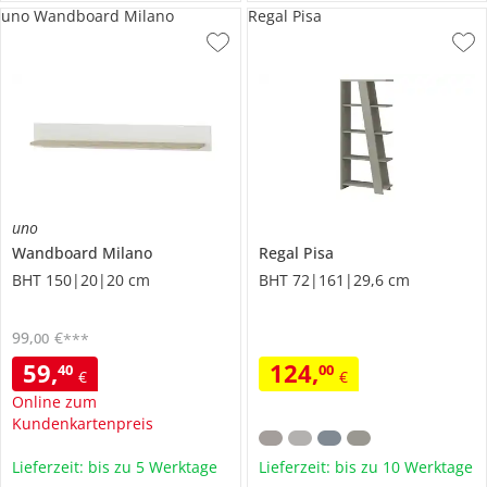
uno Wandboard Milano
Regal Pisa
uno
Wandboard
Milano
Regal
Pisa
BHT 150|20|20 cm
BHT 72|161|29,6 cm
99
,
€
00
***
59
,
124
,
40
00
€
€
Online zum
Kundenkartenpreis
Lieferzeit: bis zu 5 Werktage
Lieferzeit: bis zu 10 Werktage