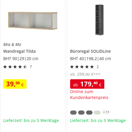
Mia & Mo
Wandregal
Tilda
Büroregal
SOLIDLine
BHT 90|29|20 cm
BHT 40|198,2|40 cm
7
2
ab
299
,
€
00
***
39
,
179
,
00
40
€
ab
€
Online zum
Kundenkartenpreis
+
11
Lieferzeit: bis zu 5 Werktage
Lieferzeit: bis zu 5 Werktage