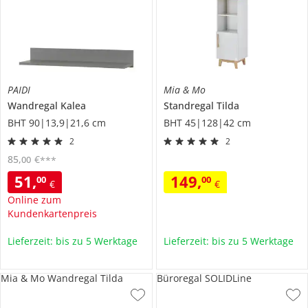
PAIDI
Mia & Mo
Wandregal
Kalea
Standregal
Tilda
BHT 90|13,9|21,6 cm
BHT 45|128|42 cm
2
2
85
,
€
00
***
51
,
149
,
00
00
€
€
Online zum
Kundenkartenpreis
Lieferzeit: bis zu 5 Werktage
Lieferzeit: bis zu 5 Werktage
Mia & Mo Wandregal Tilda
Büroregal SOLIDLine