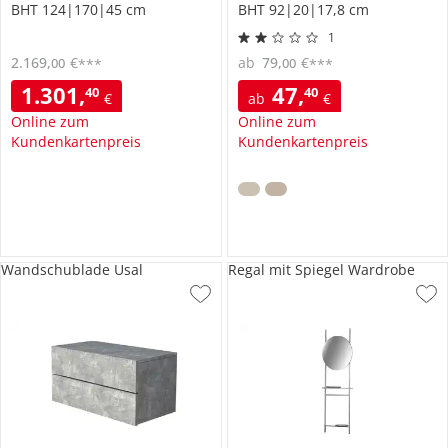
BHT 124|170|45 cm
BHT 92|20|17,8 cm
1
2.169
,
€
ab
79
,
€
00
00
***
***
1.301
,
47
,
40
40
€
ab
€
Online zum
Online zum
Kundenkartenpreis
Kundenkartenpreis
Wandschublade Usal
Regal mit Spiegel Wardrobe