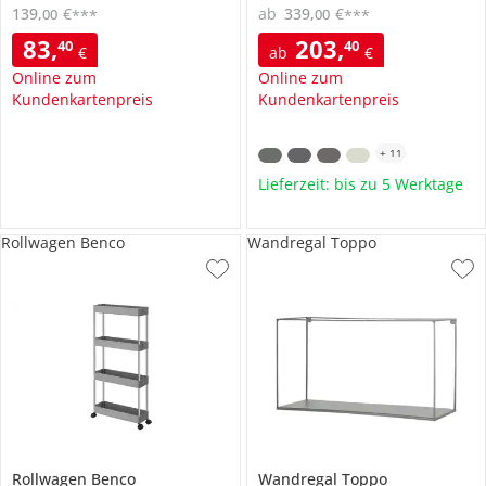
139
,
€
ab
339
,
€
00
00
***
***
83
,
203
,
40
40
€
ab
€
Online zum
Online zum
Kundenkartenpreis
Kundenkartenpreis
+
11
Lieferzeit: bis zu 5 Werktage
Rollwagen Benco
Wandregal Toppo
Rollwagen
Benco
Wandregal
Toppo