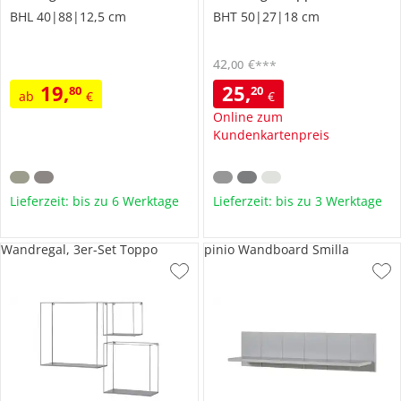
BHL 40|88|12,5 cm
BHT 50|27|18 cm
42
,
€
00
***
19
,
25
,
80
20
ab
€
€
Online zum
Kundenkartenpreis
Lieferzeit: bis zu 6 Werktage
Lieferzeit: bis zu 3 Werktage
Wandregal, 3er-Set Toppo
pinio Wandboard Smilla