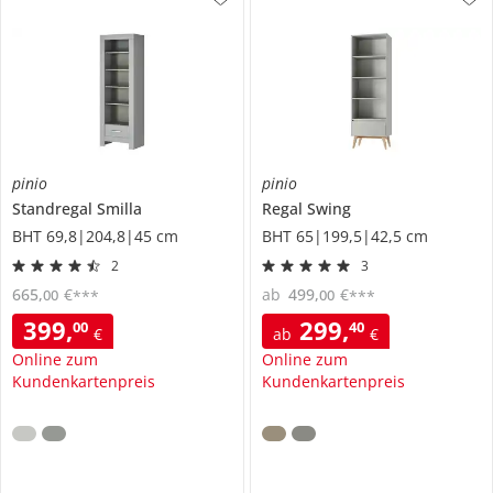
pinio
pinio
Standregal
Smilla
Regal
Swing
BHT 69,8|204,8|45 cm
BHT 65|199,5|42,5 cm
2
3
665
,
€
ab
499
,
€
00
00
***
***
399
,
299
,
00
40
€
ab
€
Online zum
Online zum
Kundenkartenpreis
Kundenkartenpreis