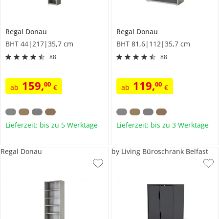
Regal
Donau
Regal
Donau
BHT 44|217|35,7 cm
BHT 81,6|112|35,7 cm
88
88
159
,
119
,
00
00
ab
€
ab
€
Lieferzeit: bis zu 5 Werktage
Lieferzeit: bis zu 3 Werktage
Regal Donau
by Living Büroschrank Belfast