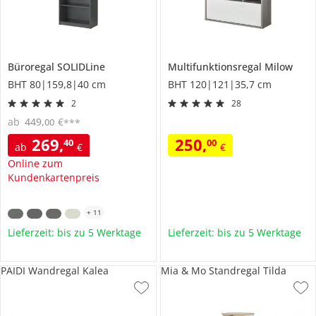
Büroregal
SOLIDLine
Multifunktionsregal
Milow
BHT 80|159,8|40 cm
BHT 120|121|35,7 cm
2
28
ab
449
,
€
00
***
269
,
250
,
40
00
ab
€
€
Online zum
Kundenkartenpreis
+
11
Lieferzeit: bis zu 5 Werktage
Lieferzeit: bis zu 5 Werktage
PAIDI Wandregal Kalea
Mia & Mo Standregal Tilda