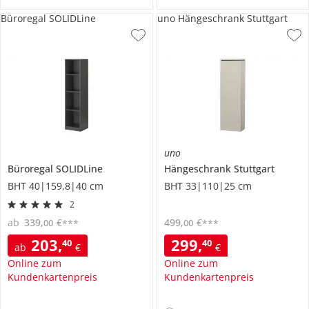
Büroregal SOLIDLine
uno Hängeschrank Stuttgart
uno
Büroregal
SOLIDLine
Hängeschrank
Stuttgart
BHT 40|159,8|40 cm
BHT 33|110|25 cm
2
ab
339
,
€
499
,
€
00
00
***
***
203
,
299
,
40
40
ab
€
€
Online zum
Online zum
Kundenkartenpreis
Kundenkartenpreis