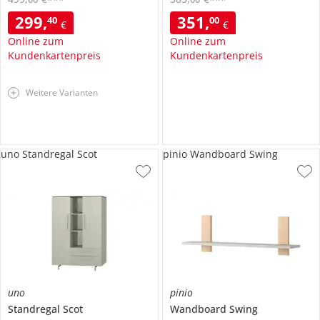
***
***
299
,
351
,
40
00
€
€
Online zum
Online zum
Kundenkartenpreis
Kundenkartenpreis
Weitere Varianten
uno Standregal Scot
pinio Wandboard Swing
uno
pinio
Standregal
Scot
Wandboard
Swing