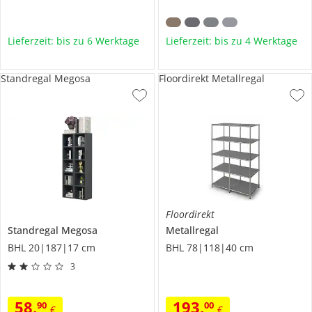
Lieferzeit: bis zu 6 Werktage
Lieferzeit: bis zu 4 Werktage
Standregal Megosa
Floordirekt Metallregal
Floordirekt
Standregal
Megosa
Metallregal
BHL 20|187|17 cm
BHL 78|118|40 cm
3
58
,
193
,
90
00
€
€