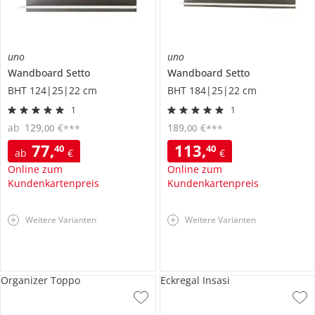
uno
uno
Wandboard
Setto
Wandboard
Setto
BHT 124|25|22 cm
BHT 184|25|22 cm
1
1
ab
129
,
€
189
,
€
00
00
***
***
77
,
113
,
40
40
ab
€
€
Online zum
Online zum
Kundenkartenpreis
Kundenkartenpreis
Weitere Varianten
Weitere Varianten
Organizer Toppo
Eckregal Insasi