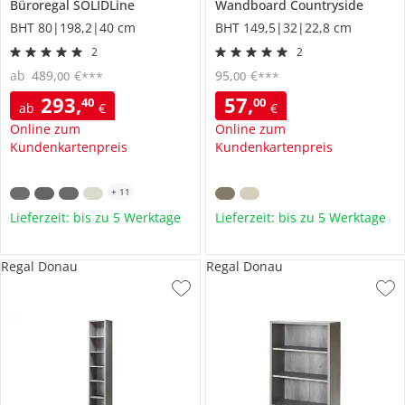
Büroregal
SOLIDLine
Wandboard
Countryside
BHT 80|198,2|40 cm
BHT 149,5|32|22,8 cm
2
2
ab
489
,
€
95
,
€
00
00
***
***
293
,
57
,
40
00
ab
€
€
Online zum
Online zum
Kundenkartenpreis
Kundenkartenpreis
+
11
Lieferzeit: bis zu 5 Werktage
Lieferzeit: bis zu 5 Werktage
Regal Donau
Regal Donau