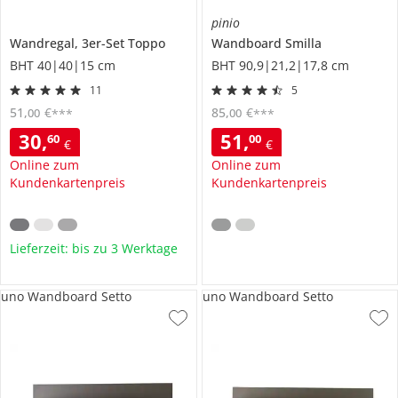
pinio
Wandregal, 3er-Set
Toppo
Wandboard
Smilla
BHT 40|40|15 cm
BHT 90,9|21,2|17,8 cm
11
5
51
,
€
85
,
€
00
00
***
***
30
,
51
,
60
00
€
€
Online zum
Online zum
Kundenkartenpreis
Kundenkartenpreis
Lieferzeit: bis zu 3 Werktage
uno Wandboard Setto
uno Wandboard Setto