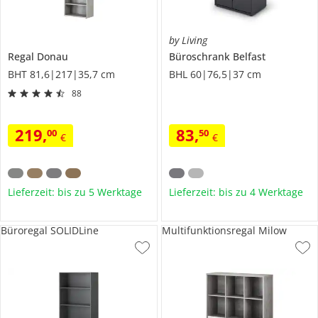
by Living
Regal
Donau
Büroschrank
Belfast
BHT 81,6|217|35,7 cm
BHL 60|76,5|37 cm
88
219
,
83
,
00
50
€
€
Lieferzeit: bis zu 5 Werktage
Lieferzeit: bis zu 4 Werktage
Büroregal SOLIDLine
Multifunktionsregal Milow