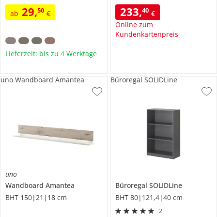
29
,
233
,
50
40
ab
€
€
Online zum
Kundenkartenpreis
Lieferzeit: bis zu 4 Werktage
uno Wandboard Amantea
Büroregal SOLIDLine
uno
Wandboard
Amantea
Büroregal
SOLIDLine
BHT 150|21|18 cm
BHT 80|121,4|40 cm
2