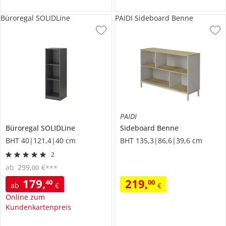
Büroregal SOLIDLine
PAIDI Sideboard Benne
PAIDI
Büroregal
SOLIDLine
Sideboard
Benne
BHT 40|121,4|40 cm
BHT 135,3|86,6|39,6 cm
2
ab
299
,
€
00
***
179
,
219
,
40
00
ab
€
€
Online zum
Kundenkartenpreis