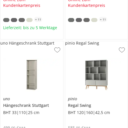
Kundenkartenpreis
Kundenkartenpreis
+
11
+
11
Lieferzeit: bis zu 5 Werktage
uno Hängeschrank Stuttgart
pinio Regal Swing
uno
pinio
Hängeschrank
Stuttgart
Regal
Swing
BHT 33|110|25 cm
BHT 120|160|42,5 cm
499
,
€
585
,
€
00
00