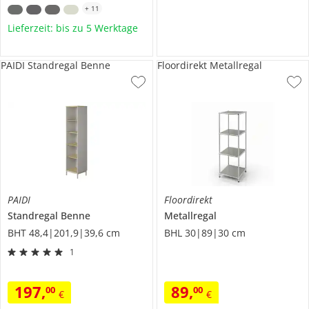
+
11
Lieferzeit: bis zu 5 Werktage
PAIDI Standregal Benne
Floordirekt Metallregal
PAIDI
Floordirekt
Standregal
Benne
Metallregal
BHT 48,4|201,9|39,6 cm
BHL 30|89|30 cm
1
197
,
89
,
00
00
€
€