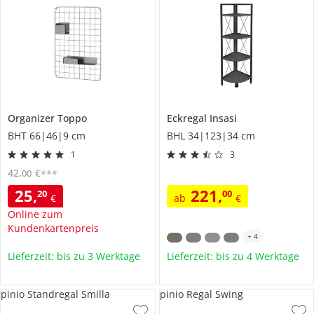
Organizer
Toppo
Eckregal
Insasi
BHT 66|46|9 cm
BHL 34|123|34 cm
1
3
42
,
€
00
***
25
,
221
,
20
00
€
ab
€
Online zum
Kundenkartenpreis
+
4
Lieferzeit: bis zu 3 Werktage
Lieferzeit: bis zu 4 Werktage
pinio Standregal Smilla
pinio Regal Swing