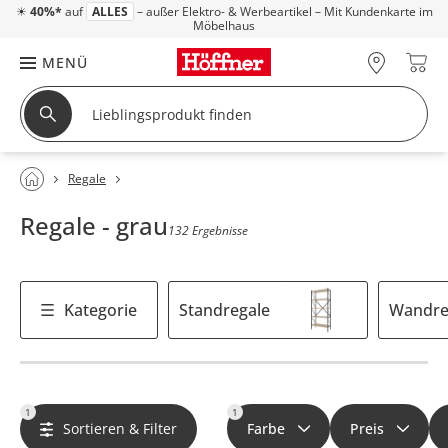
☀
40%*
auf
ALLES
– außer Elektro- & Werbeartikel – Mit Kundenkarte im
Möbelhaus
MENÜ
Regale
Regale - grau
132 Ergebnisse
Kategorie
Standregale
Wandre
1
1
Sortieren & Filter
Farbe
Preis