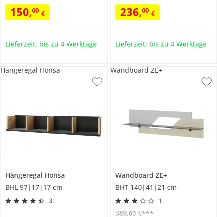
150
,
236
,
00
00
€
€
Lieferzeit: bis zu 4 Werktage
Lieferzeit: bis zu 4 Werktage
Hängeregal Honsa
Wandboard ZE+
Hängeregal
Honsa
Wandboard
ZE+
BHL 97|17|17 cm
BHT 140|41|21 cm
3
1
389
,
€
00
***