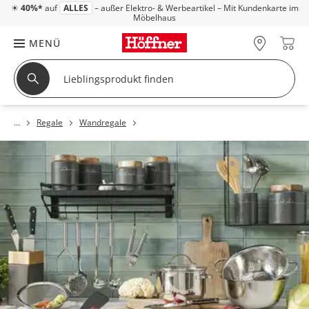
☀
40%*
auf
ALLES
– außer Elektro- & Werbeartikel – Mit Kundenkarte im
Möbelhaus
MENÜ
Regale
Wandregale