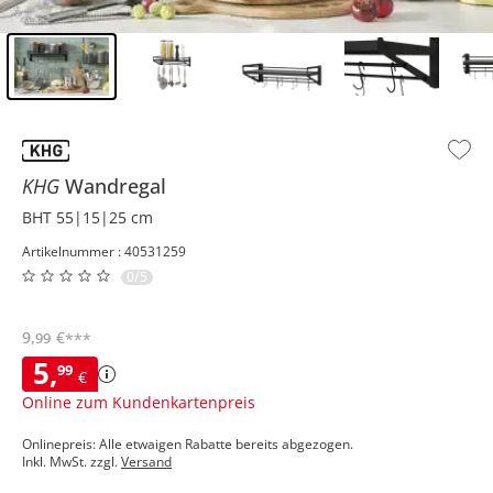
Inhalt der Seitenleiste überspringen - Zum Seitenende
KHG
Wandregal
BHT 55|15|25 cm
Artikelnummer : 40531259
0/5
9
,
€
99
***
5
,
99
€
Online zum Kundenkartenpreis
Onlinepreis: Alle etwaigen Rabatte bereits abgezogen.
Inkl. MwSt. zzgl.
Versand